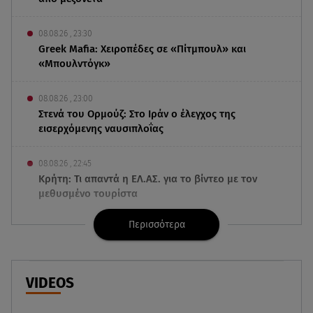
08.08.26 , 23:30
Greek Mafia: Χειροπέδες σε «Πίτμπουλ» και
«Μπουλντόγκ»
08.08.26 , 23:00
Στενά του Ορμούζ: Στο Ιράν ο έλεγχος της
εισερχόμενης ναυσιπλοΐας
08.08.26 , 22:45
Κρήτη: Τι απαντά η ΕΛ.ΑΣ. για το βίντεο με τον
μεθυσμένο τουρίστα
Περισσότερα
08.08.26 , 22:33
Αλεξανδρούπολη: Ανασύρθηκε χωρίς τις
αισθήσεις του ηλικιωμένος από πηγάδι
VIDEOS
08.08.26 , 22:15
Θεσσαλονίκη: Τρύπησαν με τρυπάνι και