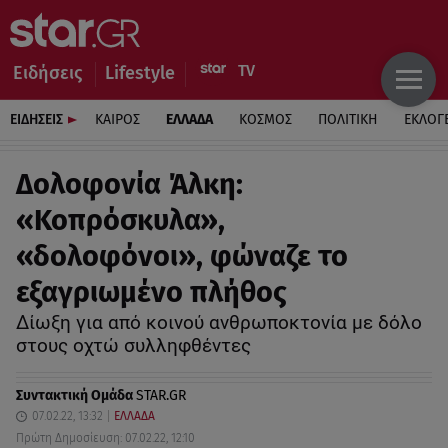
Ειδήσεις
Lifestyle
ΕΙΔΗΣΕΙΣ
ΚΑΙΡΟΣ
ΕΛΛΑΔΑ
ΚΟΣΜΟΣ
ΠΟΛΙΤΙΚΗ
ΕΚΛΟΓ
Δολοφονία Άλκη:
«Κοπρόσκυλα»,
«δολοφόνοι», φώναζε το
εξαγριωμένο πλήθος
Δίωξη για από κοινού ανθρωποκτονία με δόλο
στους οχτώ συλληφθέντες
Συντακτική Ομάδα
STAR.GR
07.02.22, 13:32
ΕΛΛΑΔΑ
Πρώτη Δημοσίευση: 07.02.22, 12:10