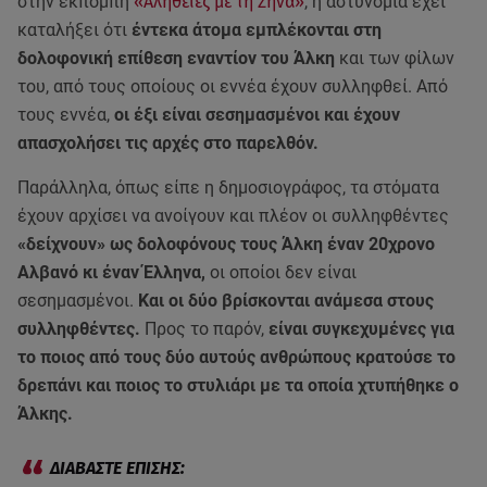
στην εκπομπή
«Αλήθειες με τη Ζήνα»
, η αστυνομία έχει
καταλήξει ότι
έντεκα άτομα εμπλέκονται στη
δολοφονική επίθεση εναντίον του Άλκη
και των φίλων
του, από τους οποίους οι εννέα έχουν συλληφθεί. Από
τους εννέα,
οι έξι είναι σεσημασμένοι και έχουν
απασχολήσει τις αρχές στο παρελθόν.
Παράλληλα, όπως είπε η δημοσιογράφος, τα στόματα
έχουν αρχίσει να ανοίγουν και πλέον οι συλληφθέντες
«δείχνουν» ως δολοφόνους τους Άλκη έναν 20χρονο
Αλβανό κι έναν Έλληνα,
οι οποίοι δεν είναι
σεσημασμένοι.
Και οι δύο βρίσκονται ανάμεσα στους
συλληφθέντες.
Προς το παρόν,
είναι συγκεχυμένες για
το ποιος από τους δύο αυτούς ανθρώπους κρατούσε το
δρεπάνι και ποιος το στυλιάρι με τα οποία χτυπήθηκε ο
Άλκης.