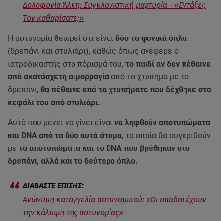
Δολοφονία Άλκη: Συγκλονιστική μαρτυρία - «Εντάξει;
Tον καθαρίσατε;»
Η αστυνομία θεωρεί ότι είναι
δύο τα φονικά όπλα
(δρεπάνι και στυλιάρι), καθώς όπως ανέφερε ο
ιατροδικαστής στο πόρισμά του,
το παιδί αν δεν πέθαινε
από ακατάσχετη αιμορραγία
από το χτύπημα με το
δρεπάνι,
θα πέθαινε από τα χτυπήματα που δέχθηκε στο
κεφάλι του από στυλιάρι.
Αυτό που μένει να γίνει είναι
να ληφθούν αποτυπώματα
και DNA από τα δύο αυτά άτομα
, τα οποία θα συγκριθούν
με
τα αποτυπώματα και το DNA που βρέθηκαν στο
δρεπάνι, αλλά και το δεύτερο όπλο.
Ανώνυμη καταγγελία αστυνομικού: «Οι οπαδοί έχουν
την κάλυψη της αστυνομίας»