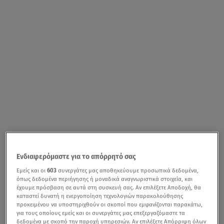
Ενδιαφερόμαστε για το απόρρητό σας
Εμείς και οι
603
συνεργάτες μας αποθηκεύουμε προσωπικά δεδομένα,
όπως δεδομένα περιήγησης ή μοναδικά αναγνωριστικά στοιχεία, και
έχουμε πρόσβαση σε αυτά στη συσκευή σας. Αν επιλέξετε Αποδοχή, θα
καταστεί δυνατή η ενεργοποίηση τεχνολογιών παρακολούθησης
προκειμένου να υποστηριχθούν οι σκοποί που εμφανίζονται παρακάτω,
για τους οποίους εμείς και οι συνεργάτες μας επεξεργαζόμαστε τα
δεδομένα με σκοπό την παροχή υπηρεσιών. Αν επιλέξετε Απόρριψη όλων