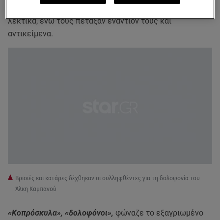
που είχε συγκεντρωθεί εκεί
, άρχισε να τους επιτίθεται
λεκτικά, ενώ τους πέταξαν εναντίον τους και
αντικείμενα.
Βρισιές και κατάρες δέχθηκαν οι συλληφθέντες για τη δολοφονία του
Άλκη Καμπανού
«Κοπρόσκυλα», «δολοφόνοι»,
φώναζε το εξαγριωμένο