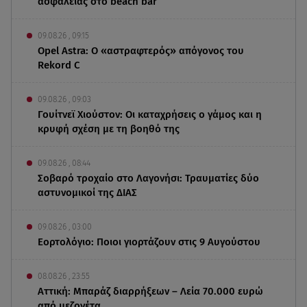
ασφαλείας στο beach bar
09.08.26 , 09:15
Opel Astra: Ο «αστραφτερός» απόγονος του
Rekord C
09.08.26 , 09:03
Γουίτνεϊ Χιούστον: Οι καταχρήσεις ο γάμος και η
κρυφή σχέση με τη βοηθό της
09.08.26 , 08:44
Σοβαρό τροχαίο στο Λαγονήσι: Τραυματίες δύο
αστυνομικοί της ΔΙΑΣ
09.08.26 , 03:00
Εορτολόγιο: Ποιοι γιορτάζουν στις 9 Αυγούστου
08.08.26 , 23:55
Αττική: Μπαράζ διαρρήξεων – Λεία 70.000 ευρώ
από μεζονέτα