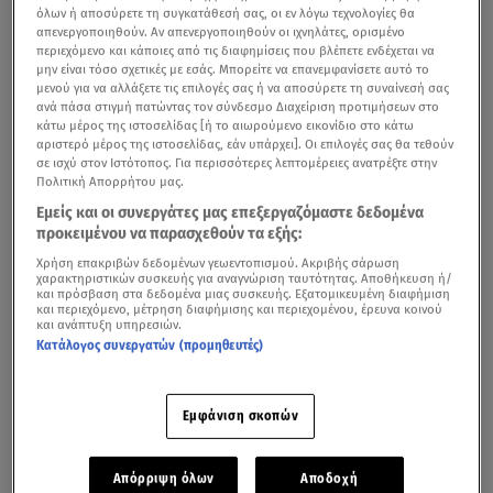
όλων ή αποσύρετε τη συγκατάθεσή σας, οι εν λόγω τεχνολογίες θα
απενεργοποιηθούν. Αν απενεργοποιηθούν οι ιχνηλάτες, ορισμένο
περιεχόμενο και κάποιες από τις διαφημίσεις που βλέπετε ενδέχεται να
μην είναι τόσο σχετικές με εσάς. Μπορείτε να επανεμφανίσετε αυτό το
μενού για να αλλάξετε τις επιλογές σας ή να αποσύρετε τη συναίνεσή σας
ανά πάσα στιγμή πατώντας τον σύνδεσμο Διαχείριση προτιμήσεων στο
κάτω μέρος της ιστοσελίδας [ή το αιωρούμενο εικονίδιο στο κάτω
αριστερό μέρος της ιστοσελίδας, εάν υπάρχει]. Οι επιλογές σας θα τεθούν
σε ισχύ στον Ιστότοπος. Για περισσότερες λεπτομέρειες ανατρέξτε στην
Πολιτική Απορρήτου μας.
Εμείς και οι συνεργάτες μας επεξεργαζόμαστε δεδομένα
προκειμένου να παρασχεθούν τα εξής:
Στα δικαστήρια Θεσσαλονίκης έφτασαν λίγο μετά τις
Χρήση επακριβών δεδομένων γεωεντοπισμού. Ακριβής σάρωση
χαρακτηριστικών συσκευής για αναγνώριση ταυτότητας. Αποθήκευση ή/
12:00 το μεσημέρι οι συλληφθέντες για τη δολοφονία
και πρόσβαση στα δεδομένα μιας συσκευής. Εξατομικευμένη διαφήμιση
και περιεχόμενο, μέτρηση διαφήμισης και περιεχομένου, έρευνα κοινού
του 19χρονου
Άλκη
.
και ανάπτυξη υπηρεσιών.
Κατάλογος συνεργατών (προμηθευτές)
21χρονο Έλληνα «δείχνουν» ως τον δολοφόνο του
Εμφάνιση σκοπών
Άλκη οι συλληφθέντες
Απόρριψη όλων
Αποδοχή
Στο σημείο
επικράτησε ένταση, καθώς πλήθος κόσμου