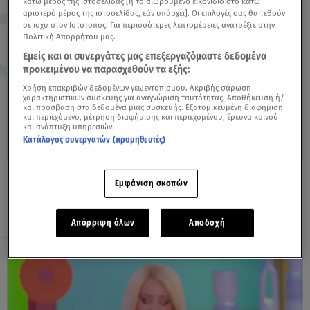
κάτω μέρος της ιστοσελίδας [ή το αιωρούμενο εικονίδιο στο κάτω
αριστερό μέρος της ιστοσελίδας, εάν υπάρχει]. Οι επιλογές σας θα τεθούν
Τοξότης
Αιγόκερως
σε ισχύ στον Ιστότοπος. Για περισσότερες λεπτομέρειες ανατρέξτε στην
Πολιτική Απορρήτου μας.
23/11-21/12
22/12-19/01
Εμείς και οι συνεργάτες μας επεξεργαζόμαστε δεδομένα
προκειμένου να παρασχεθούν τα εξής:
Χρήση επακριβών δεδομένων γεωεντοπισμού. Ακριβής σάρωση
χαρακτηριστικών συσκευής για αναγνώριση ταυτότητας. Αποθήκευση ή/
και πρόσβαση στα δεδομένα μιας συσκευής. Εξατομικευμένη διαφήμιση
και περιεχόμενο, μέτρηση διαφήμισης και περιεχομένου, έρευνα κοινού
Υδροχόος
Ιχθύες
και ανάπτυξη υπηρεσιών.
20/01-19/02
20/02-20/03
Κατάλογος συνεργατών (προμηθευτές)
Εμφάνιση σκοπών
Έρχεται καλοκαίρι που μας προσφέρει
Απόρριψη όλων
Αποδοχή
σημαντικές δυνατότητες