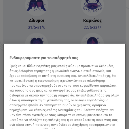
Δίδυμοι
Καρκίνος
21/5-21/6
22/6-22/7
Ενδιαφερόμαστε για το απόρρητό σας
Λέων
Παρθένος
Εμείς και οι
603
συνεργάτες μας αποθηκεύουμε προσωπικά δεδομένα,
23/7-23/8
24/8-22/9
όπως δεδομένα περιήγησης ή μοναδικά αναγνωριστικά στοιχεία, και
έχουμε πρόσβαση σε αυτά στη συσκευή σας. Αν επιλέξετε Αποδοχή, θα
καταστεί δυνατή η ενεργοποίηση τεχνολογιών παρακολούθησης
προκειμένου να υποστηριχθούν οι σκοποί που εμφανίζονται παρακάτω,
για τους οποίους εμείς και οι συνεργάτες μας επεξεργαζόμαστε τα
δεδομένα με σκοπό την παροχή υπηρεσιών. Αν επιλέξετε Απόρριψη όλων
Ζυγός
Σκορπιός
όλων ή αποσύρετε τη συγκατάθεσή σας, οι εν λόγω τεχνολογίες θα
απενεργοποιηθούν. Αν απενεργοποιηθούν οι ιχνηλάτες, ορισμένο
23/9-22/10
23/10-22/11
περιεχόμενο και κάποιες από τις διαφημίσεις που βλέπετε ενδέχεται να
μην είναι τόσο σχετικές με εσάς. Μπορείτε να επανεμφανίσετε αυτό το
μενού για να αλλάξετε τις επιλογές σας ή να αποσύρετε τη συναίνεσή σας
ανά πάσα στιγμή πατώντας τον σύνδεσμο Διαχείριση προτιμήσεων στο