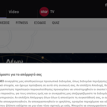
Video
ΧΕΣΕΙΣ
FITNESS
ΕΞΟΔΟΣ
QUIZ
μαστε για το απόρρητό σας
603
συνεργάτες μας αποθηκεύουμε προσωπικά δεδομένα, όπως δεδομένα περιήγησης
κά στοιχεία, και έχουμε πρόσβαση σε αυτά στη συσκευή σας. Αν επιλέξετε Αποδοχή, θ
νεργοποίηση τεχνολογιών παρακολούθησης προκειμένου να υποστηριχθούν οι σκοποί
ι παρακάτω, για τους οποίους εμείς και οι συνεργάτες μας επεξεργαζόμαστε τα δεδομέ
υπηρεσιών. Αν επιλέξετε Απόρριψη όλων όλων ή αποσύρετε τη συγκατάθεσή σας, οι ε
 θα απενεργοποιηθούν. Αν απενεργοποιηθούν οι ιχνηλάτες, ορισμένο περιεχόμενο και κά
 που βλέπετε ενδέχεται να μην είναι τόσο σχετικές με εσάς. Μπορείτε να επανεμφανίσετ