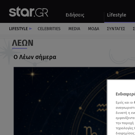
Αθλητικά
Quiz
Ειδήσεις
Lifestyle
Αυτοκίνητο
LIFESTYLE
CELEBRITIES
MEDIA
ΜΟΔΑ
ΣΥΝΤΑΓΕΣ
Σ
ΛΈΩΝ
Ο Λέων σήμερα
Ενδιαφερό
Εμείς και οι
αναγνωριστι
δυνατή η ε
εμφανίζοντα
την παροχή 
τεχνολογίες
διαφημίσεις