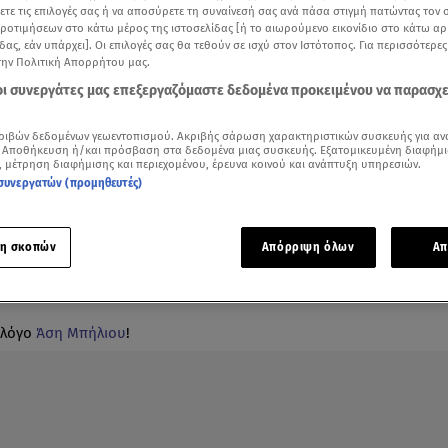
ξετε τις επιλογές σας ή να αποσύρετε τη συναίνεσή σας ανά πάσα στιγμή πατώντας τον
προτιμήσεων στο κάτω μέρος της ιστοσελίδας [ή το αιωρούμενο εικονίδιο στο κάτω α
δας, εάν υπάρχει]. Οι επιλογές σας θα τεθούν σε ισχύ στον Ιστότοπος. Για περισσότερε
την Πολιτική Απορρήτου μας.
 οι συνεργάτες μας επεξεργαζόμαστε δεδομένα προκειμένου να παρασχ
ριβών δεδομένων γεωεντοπισμού. Ακριβής σάρωση χαρακτηριστικών συσκευής για αν
 Αποθήκευση ή/και πρόσβαση στα δεδομένα μιας συσκευής. Εξατομικευμένη διαφήμι
, μέτρηση διαφήμισης και περιεχομένου, έρευνα κοινού και ανάπτυξη υπηρεσιών.
συνεργατών (προμηθευτές)
η σκοπών
Απόρριψη όλων
Απ
ολόγο
Άση Μπήλιου
!