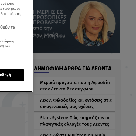
 σύνδεσμο
ριστερό μέρος
ς λεπτομέρειες
εθούν τα
αγνώριση
ση και
ΔΗΜΟΦΙΛΗ ΑΡΘΡΑ ΓΙΑ ΛΕΟΝΤΑ
οδοχή
Μερικά πράγματα που η Αφροδίτη
στον Λέοντα δεν συγχωρεί
Λέων: Φιλοδοξίες και εντάσεις στις
οικογενειακές σας σχέσεις
Stars System: Πώς επηρεάζουν οι
πλανητικές αλλαγές τους Λέοντες
Λέων: Δώστε ιδιαίτερη σημασία