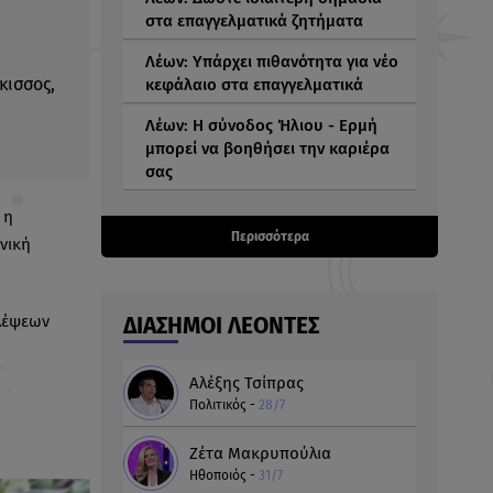
στα επαγγελματικά ζητήματα
Λέων: Υπάρχει πιθανότητα για νέο
κισσος,
κεφάλαιο στα επαγγελματικά
Λέων: Η σύνοδος Ήλιου - Ερμή
μπορεί να βοηθήσει την καριέρα
σας
 η
Περισσότερα
νική
λέψεων
ΔΙΑΣΗΜΟΙ ΛΈΟΝΤΕΣ
Αλέξης Τσίπρας
Πολιτικός -
28/7
Ζέτα Μακρυπούλια
Hθοποιός -
31/7