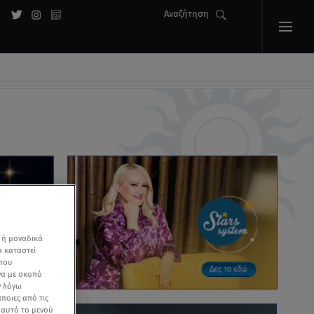
Αναζήτηση
 ή μοναδικά
α καταστεί
 που
να με σκοπό
ν λόγω
ποιες από τις
ε αυτό το μενού