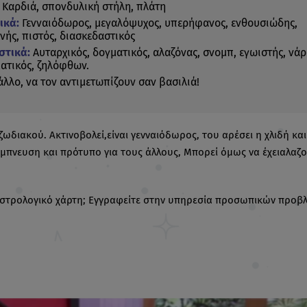
Καρδιά, σπονδυλική στήλη, πλάτη
ικά:
Γενναιόδωρος, μεγαλόψυχος, υπερήφανος, ενθουσιώδης,
ινής, πιστός, διασκεδαστικός
στικά:
Aυταρχικός, δογματικός, αλαζόνας, σνομπ, εγωιστής, νάρ
ατικός, ζηλόφθων.
άλλο, να τον αντιμετωπίζουν σαν βασιλιά!
ζωδιακού. Ακτινοβολεί,είναι γενναιόδωρος, του αρέσει η χλιδή και
 έμπνευση και πρότυπο για τους άλλους, Μπορεί όμως να έχειαλαζο
 αστρολογικό χάρτη; Εγγραφείτε στην υπηρεσία προσωπικών προβ