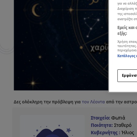
για να αλλά
Διαχείριση 
της ιστοσελί
ανατρέξτε σ
Εμείς και
εξής:
Χρήση επακ
ταυτότητας.
περιεχόμενο
Κατάλογος 
Εμφάνισ
Δες ολόκληρη την πρόβλεψη για
τον Λέοντα
από την αστρ
Στοιχείο:
Φωτιά
Ποιότητα:
Σταθερό
Κυβερνήτης :
Ήλιος