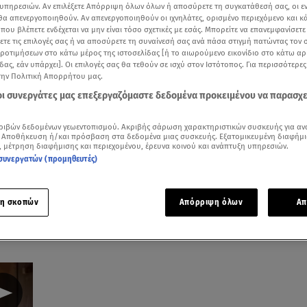
υπηρεσιών. Αν επιλέξετε Απόρριψη όλων όλων ή αποσύρετε τη συγκατάθεσή σας, οι ε
06.08.26, 22:39
 θα απενεργοποιηθούν. Αν απενεργοποιηθούν οι ιχνηλάτες, ορισμένο περιεχόμενο και κά
06.08.26, 23:41
Γαρυφαλλιά Καλη
 που βλέπετε ενδέχεται να μην είναι τόσο σχετικές με εσάς. Μπορείτε να επανεμφανίσετ
Βασιλική Ανδρίτσου:
Διακοπές στην Πά
ξετε τις επιλογές σας ή να αποσύρετε τη συναίνεσή σας ανά πάσα στιγμή πατώντας τον
ωή
Ξεκίνησε τις διακοπές με
τον Χρήστο Μάστ
προτιμήσεων στο κάτω μέρος της ιστοσελίδας [ή το αιωρούμενο εικονίδιο στο κάτω α
τον σύζυγο και την
δας, εάν υπάρχει]. Οι επιλογές σας θα τεθούν σε ισχύ στον Ιστότοπος. Για περισσότερε
κορούλα της
την Πολιτική Απορρήτου μας.
 οι συνεργάτες μας επεξεργαζόμαστε δεδομένα προκειμένου να παρασχ
ριβών δεδομένων γεωεντοπισμού. Ακριβής σάρωση χαρακτηριστικών συσκευής για αν
 Αποθήκευση ή/και πρόσβαση στα δεδομένα μιας συσκευής. Εξατομικευμένη διαφήμι
03.08.26, 13:49
06.08.26, 20:16
, μέτρηση διαφήμισης και περιεχομένου, έρευνα κοινού και ανάπτυξη υπηρεσιών.
Τάμτα - Πάρις Κασιδόκωστας:
Αθηνά Οικονομάκου 
συνεργατών (προμηθευτές)
Νυχτερινή βόλτα στα σοκάκια
Μπόρα Μπόρα: «Έσκα
της Μυκόνου
κούραση του χειμών
η σκοπών
Απόρριψη όλων
Απ