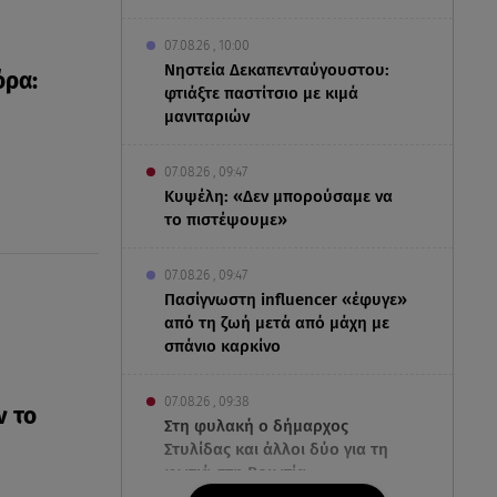
07.08.26 , 10:00
Νηστεία Δεκαπενταύγουστου:
όρα:
φτιάξτε παστίτσιο με κιμά
μανιταριών
07.08.26 , 09:47
Κυψέλη: «Δεν μπορούσαμε να
το πιστέψουμε»
07.08.26 , 09:47
Πασίγνωστη influencer «έφυγε»
από τη ζωή μετά από μάχη με
σπάνιο καρκίνο
07.08.26 , 09:38
ν το
Στη φυλακή ο δήμαρχος
Στυλίδας και άλλοι δύο για τη
φωτιά στη Βοιωτία