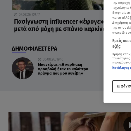
την παροχή 
τεχνολογίες
διαφημίσεις
07.08.26, 09:47
για να αλλά
Πασίγνωστη influencer «έφυγε» από τη ζ
Διαχείριση 
της ιστοσελί
μετά από μάχη με σπάνιο καρκίνο
ανατρέξτε σ
Εμείς και
εξής:
ΔΗΜΟΦΙΛΕΣΤΕΡΑ
Χρήση επακ
ταυτότητας.
06.08.26, 19:10
περιεχόμενο
Μπαντέρας: «Η καρδιακή
Κατάλογος 
προσβολή ήταν το καλύτερο
πράγμα που μου συνέβη»
Εμφάνισ