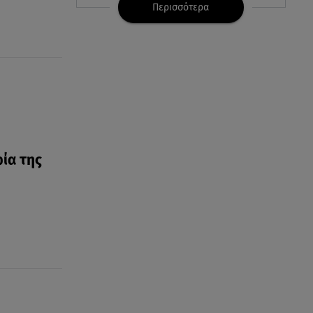
Περισσότερα
07.08.26 , 09:29
Ανδρομάχη: «Συγγνώμη. Δεν
μπόρεσα να ανταπεξέλθω»
07.08.26 , 09:23
Γουδή: Γυναίκα έπεσε από τον
5ο όροφο πολυκατοικίας
07.08.26 , 09:03
ία της
Η «καταραμένη»​​​​​​​ ζωή της
Ελίζαμπεθ Τέιλορ
07.08.26 , 08:51
Marfin: Έφτασε στην Αθήνα η
46χρονη μετά την έκδοσή της
από τη Βρετανία
07.08.26 , 08:51
Χρηστίδου: Ο «photobomber»