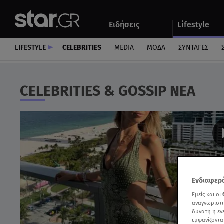
Αθλητικά
Quiz
Ειδήσεις
Lifestyle
Αυτοκίνητο
LIFESTYLE
CELEBRITIES
MEDIA
ΜΟΔΑ
ΣΥΝΤΑΓΕΣ
CELEBRITIES & GOSSIP ΝΈΑ
Ενδιαφερό
Εμείς και οι
αναγνωριστι
δυνατή η ε
εμφανίζοντα