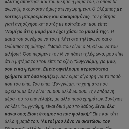
«Αυτός απάντησε και του μίλησε η μαμά του, η οποία δε
φώναζε, ακουγόταν όμως στεναχωρημένη. Ο Ολύμπιος
με
κοίταξε μπερδεμένος και σοκαρισμένος
. Τον ρώτησα
γιατί ανησύχησε και αυτός με κοίταξε και μου είπε:
“Νομίζω ότι η μαμά μου έχει χάσει το μυαλό της”.
Η
μαμά του συνέχισε να του μιλάει στο τηλέφωνο και ο
Ολύμπιος τη ρώταγε: “Μαμά, πού είναι ο Μ; Θέλω να του
μιλήσω”. Όσο περίμενε τον Μ να πάρει τηλέφωνο, μου είπε
ότι η μητέρα του του είπε τα εξής
: “Συγγνώμη, γιε μου,
σου είπα ψέματα. Εμείς οφείλουμε περισσότερα
χρήματα απ' όσα νομίζεις.
Δεν είμαι σίγουρη για το ποσό
που του είπε. Του είπε: “Συγγνώμη, τα χρήματα που
οφείλουμε δεν είναι 20.000 αλλά 50.000. Την επόμενη
μέρα του το επανέλαβε, με άλλο ποσό χρημάτων. Συνέχισε
να λέει: “Συγγνώμη, είναι δικό μου το λάθος.
Είναι όλα
πάνω σου; Είσαι έτοιμος να πας φυλακή;”
Είπε και κάτι
άλλο η μαμά του:
“Αυτοί μου λένε να σκοτώσω τον
Ολύμπιο”,
αλλά δεν ξέρω σε ποιους αναφερόταν. Είπε