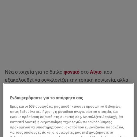
Νέα στοιχεία για το διπλό
φονικό
στο
Αίγιο
, που
εξακολουθεί να συγκλονίζει την τοπική κοινωνία, αλλά
και ολόκληρη τη χώρα, έρχονται στο φως μέσα από την
κατάθεση της συντρόφου του 26χρονου Ολύμπιου, ο
Ενδιαφερόμαστε για το απόρρητό σας
οποίος βρέθηκε άγρια δολοφονημένος δίπλα από τη
Εμείς και οι
603
συνεργάτες μας αποθηκεύουμε προσωπικά δεδομένα,
μητέρα του. Η νεαρή, η οποία επέστρεψε στην Ελλάδα
όπως δεδομένα περιήγησης ή μοναδικά αναγνωριστικά στοιχεία, και
έχουμε πρόσβαση σε αυτά στη συσκευή σας. Αν επιλέξετε Αποδοχή, θα
από το εξωτερικό μετά από ημέρες σιωπής, περιέγραψε
καταστεί δυνατή η ενεργοποίηση τεχνολογιών παρακολούθησης
όσα της είχε εκμυστηρευτεί ο σύντροφός της
τις
προκειμένου να υποστηριχθούν οι σκοποί που εμφανίζονται παρακάτω,
για τους οποίους εμείς και οι συνεργάτες μας επεξεργαζόμαστε τα
τελευταίες ημέρες πριν από τη δολοφονία του, αλλά και