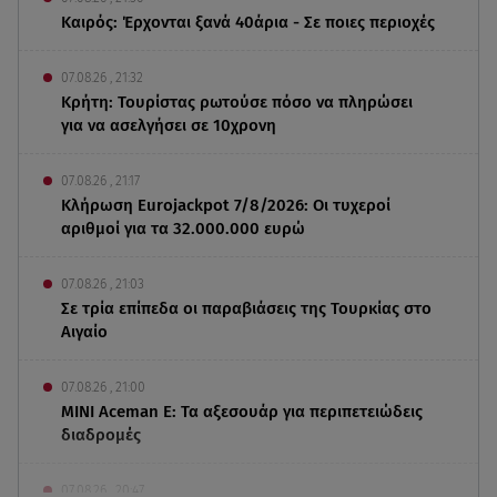
Καιρός: Έρχονται ξανά 40άρια - Σε ποιες περιοχές
07.08.26 , 21:32
Κρήτη: Τουρίστας ρωτούσε πόσο να πληρώσει
για να ασελγήσει σε 10χρονη
07.08.26 , 21:17
Κλήρωση Eurojackpot 7/8/2026: Οι τυχεροί
αριθμοί για τα 32.000.000 ευρώ
07.08.26 , 21:03
Σε τρία επίπεδα οι παραβιάσεις της Τουρκίας στο
Αιγαίο
07.08.26 , 21:00
MINI Aceman E: Τα αξεσουάρ για περιπετειώδεις
διαδρομές
07.08.26 , 20:47