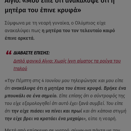
Αίγιο: «Μου είπε ότι ανακάλυψε ότι η
μητέρα του έπινε κρυφά»
Σύμφωνα με τη νεαρή γυναίκα, ο Ολύμπιος είχε
ανακαλύψει πως
η μητέρα του τον τελευταίο καιρό
έπινε αρκετά.
Διπλό φονικό Αίγιο: Χωρίς ίχνη αίματος τα ρούχα του
Ιταλού
«Την Πέμπτη στις 4 Ιουνίου μου τηλεφώνησε και μου είπε
ότι
ανακάλυψε ότι η μητέρα του έπινε κρυφά. Βρήκε ένα
μπουκάλι σε ένα σημείο.
Είπε επίσης ότι ο σύντροφός της
του είχε εξομολογηθεί ότι αυτό έχει ξανά συμβεί. Του είπε
ότι
την είχε πιάσει να πίνει και πρωί
και ότι κάποια στιγμή
την είχε βρει να κρατάει ένα μαχαίρι
»,
είπε η νεαρή.
Μετά από επίσκεψη σε γιατρό, σύμφωνα πάντα με την