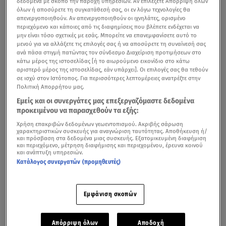
δεδομένα με σκοπό την παροχή υπηρεσιών. Αν επιλέξετε Απόρριψη όλων
τις έντονες ανησυχίες του
για την κατάσταση της
όλων ή αποσύρετε τη συγκατάθεσή σας, οι εν λόγω τεχνολογίες θα
απενεργοποιηθούν. Αν απενεργοποιηθούν οι ιχνηλάτες, ορισμένο
μητέρας του.
περιεχόμενο και κάποιες από τις διαφημίσεις που βλέπετε ενδέχεται να
μην είναι τόσο σχετικές με εσάς. Μπορείτε να επανεμφανίσετε αυτό το
μενού για να αλλάξετε τις επιλογές σας ή να αποσύρετε τη συναίνεσή σας
ανά πάσα στιγμή πατώντας τον σύνδεσμο Διαχείριση προτιμήσεων στο
κάτω μέρος της ιστοσελίδας [ή το αιωρούμενο εικονίδιο στο κάτω
Μυστήριο με τα αποτυπώματα και το DNA στο διπλό
αριστερό μέρος της ιστοσελίδας, εάν υπάρχει]. Οι επιλογές σας θα τεθούν
φονικό στο Αίγιο
σε ισχύ στον Ιστότοπος. Για περισσότερες λεπτομέρειες ανατρέξτε στην
Πολιτική Απορρήτου μας.
Σύμφωνα με πληροφορίες που μετέδωσε το MEGA, ο
Εμείς και οι συνεργάτες μας επεξεργαζόμαστε δεδομένα
Ολύμπιος αποφάσισε να ταξιδέψει από τη Γερμανία στην
προκειμένου να παρασχεθούν τα εξής:
Ελλάδα
επειδή πίστευε ότι η μητέρα του βρισκόταν σε
Χρήση επακριβών δεδομένων γεωεντοπισμού. Ακριβής σάρωση
χαρακτηριστικών συσκευής για αναγνώριση ταυτότητας. Αποθήκευση ή/
σύγχυση
και χρειαζόταν βοήθεια.
και πρόσβαση στα δεδομένα μιας συσκευής. Εξατομικευμένη διαφήμιση
και περιεχόμενο, μέτρηση διαφήμισης και περιεχομένου, έρευνα κοινού
και ανάπτυξη υπηρεσιών.
Κατάλογος συνεργατών (προμηθευτές)
Εμφάνιση σκοπών
Απόρριψη όλων
Αποδοχή