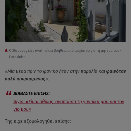
Ο 26χρονος είχε αναζητήσει βοήθεια από ψυχίατρο για τη μητέρα του -
Eurokinissi
«Μία μέρα πριν το φονικό ήταν στην παραλία και
φαινόταν
πολύ κουρασμένος
».
Αίγιο: «Είμαι αθώος, αγαπούσα τη γυναίκα μου και τον
γιο μου»
Της είχε εξομολογηθεί επίσης: