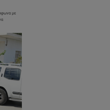
μφωνα με
να