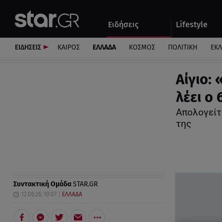
Αθλητικά
Quiz
Ειδήσεις
Lifestyle
Αυτοκίνητο
ΕΙΔΗΣΕΙΣ
ΚΑΙΡΟΣ
ΕΛΛΑΔΑ
ΚΟΣΜΟΣ
ΠΟΛΙΤΙΚΗ
ΕΚ
Αίγιο:
λέει ο
Απολογείτ
της
Συντακτική Ομάδα
STAR.GR
12.06.26, 10:07
ΕΛΛΑΔΑ