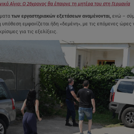
νικό Αίγιο: Ο 26χρονος θα έπαιρνε τη μητέρα του στη Γερμανία
σματα
των εργαστηριακών εξετάσεων αναμένονται,
ενώ – σύ
η υπόθεση εμφανίζεται ήδη «δεμένη», με τις επόμενες ώρες 
ρίσιμες για τις εξελίξεις.