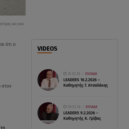
07.08.26 , 18:34
Έξοδος Αυγούστου: Στο 100% η
ητέρας και γιου
πληρότητα για Κυκλάδες
07.08.26 , 17:44
αι ότι ο
Παιδικοί σταθμοί: Πότε βγαίνουν
VIDEOS
τα προσωρινά αποτελέσματα
16.02.26
ΕΛΛΑΔΑ
LEADERS 16.2.2026 –
Καθηγητής Γ. Ατσαλάκης
 στον
09.02.26
ΕΛΛΑΔΑ
LEADERS 9.2.2026 –
Καθηγητής Κ. Γρίβας
 τη