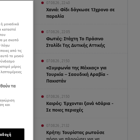
07.08.26 , 22:40
Χανιά: Φίδι δάγκωσε 13χρονο σε
παραλία
 ή μοναδικά
α καταστεί
07.08.26 , 22:05
 που
Φωτιές: Στάχτη Το Πράσινο
να με σκοπό
Στολίδι Της Δυτικής Αττικής
ν λόγω
ποιες από τις
ε αυτό το μενού
07.08.26 , 21:50
 σύνδεσμο
ριστερό μέρος
«Συμφωνία της Μέκκας» για
ς λεπτομέρειες
Τουρκία – Σαουδική Αραβία -
Πακιστάν
εθούν τα
07.08.26 , 21:50
αγνώριση
Καιρός: Έρχονται ξανά 40άρια -
ση και
Σε ποιες περιοχές
07.08.26 , 21:32
Κρήτη: Τουρίστας ρωτούσε
οδοχή
πόσο να πληρώσει για να