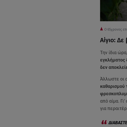
Ο 65χρονος επ
Αίγιο: Δ
Την ίδια ώρα
εγκλήματος 
δεν αποκλείε
Άλλωστε οι 
καθαρισμού 
φρεσκοπλυμ
από αίμα. Γι
για περαιτέ