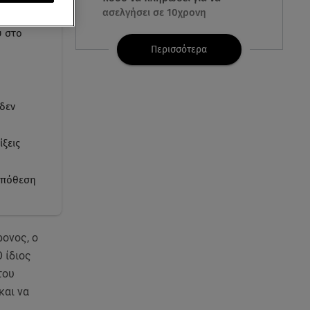
ασελγήσει σε 10χρονη
υ στο
07.08.26 , 21:17
Περισσότερα
Κλήρωση Eurojackpot
7/8/2026: Οι τυχεροί αριθμοί για
τα 32.000.000 ευρώ
 δεν
07.08.26 , 21:03
Σε τρία επίπεδα οι παραβιάσεις
ξεις
της Τουρκίας στο Αιγαίο
υπόθεση
07.08.26 , 21:00
MINI Aceman E: Τα αξεσουάρ για
περιπετειώδεις διαδρομές
ρονος, ο
Ο ίδιος
07.08.26 , 20:47
Χανιά: Νεκρή βρέθηκε
του
αγνοούμενη - Ξέφυγε από
και να
αστυνομικούς που την