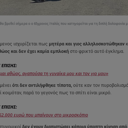
θα βρεθεί σήμερα ο ο 65χρονος Ιταλός που κατηγορείται για τη διπλή δολοφονία μ
μενος ισχυρίζεται πως
μητέρα και γιος αλληλοσκοτώθηκαν
κ
θώος και δεν έχει καμία εμπλοκή
στο φρικτό αυτό έγκλημα.
Είμαι αθώος, αγαπούσα τη γυναίκα μου και τον γιο μου»
μένει
ότι δεν αντιλήφθηκε τίποτα,
ούτε καν τον πυροβολισμό
ί κοιμόταν, παρά το γεγονός πως το σπίτι είναι μικρό.
α 52.000 ευρώ που μπαίνουν στο μικροσκόπιο
στυνομικοί
δεν έχουν διαπιστώσει κάποια ύποπτη κίνηση από