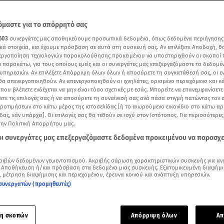
μαστε για το απόρρητό σας
603
συνεργάτες μας αποθηκεύουμε προσωπικά δεδομένα, όπως δεδομένα περιήγησης
κά στοιχεία, και έχουμε πρόσβαση σε αυτά στη συσκευή σας. Αν επιλέξετε Αποδοχή, θ
νεργοποίηση τεχνολογιών παρακολούθησης προκειμένου να υποστηριχθούν οι σκοποί
ι παρακάτω, για τους οποίους εμείς και οι συνεργάτες μας επεξεργαζόμαστε τα δεδομέ
υπηρεσιών. Αν επιλέξετε Απόρριψη όλων όλων ή αποσύρετε τη συγκατάθεσή σας, οι ε
 θα απενεργοποιηθούν. Αν απενεργοποιηθούν οι ιχνηλάτες, ορισμένο περιεχόμενο και κά
 που βλέπετε ενδέχεται να μην είναι τόσο σχετικές με εσάς. Μπορείτε να επανεμφανίσετ
ξετε τις επιλογές σας ή να αποσύρετε τη συναίνεσή σας ανά πάσα στιγμή πατώντας τον
προτιμήσεων στο κάτω μέρος της ιστοσελίδας [ή το αιωρούμενο εικονίδιο στο κάτω α
δας, εάν υπάρχει]. Οι επιλογές σας θα τεθούν σε ισχύ στον Ιστότοπος. Για περισσότερε
την Πολιτική Απορρήτου μας.
 οι συνεργάτες μας επεξεργαζόμαστε δεδομένα προκειμένου να παρασχ
Δείτε περισσότερα άρθρα μας στα αποτελέσματα αναζήτησης
Add star.gr on Google
ριβών δεδομένων γεωεντοπισμού. Ακριβής σάρωση χαρακτηριστικών συσκευής για αν
 Αποθήκευση ή/και πρόσβαση στα δεδομένα μιας συσκευής. Εξατομικευμένη διαφήμι
, μέτρηση διαφήμισης και περιεχομένου, έρευνα κοινού και ανάπτυξη υπηρεσιών.
συνεργατών (προμηθευτές)
ε το άρθρο
2:02
λεπτά
η σκοπών
Απόρριψη όλων
Απ