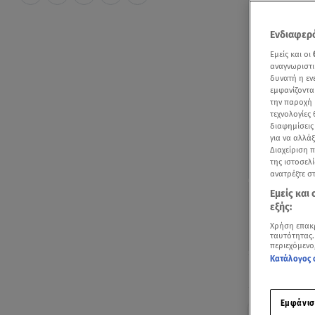
Ενδιαφερό
Εμείς και οι
αναγνωριστι
δυνατή η ε
εμφανίζοντα
την παροχή 
τεχνολογίες
διαφημίσεις
για να αλλά
Διαχείριση 
της ιστοσελί
ανατρέξτε σ
Εμείς και
εξής:
Χρήση επακ
ταυτότητας.
περιεχόμενο
Κατάλογος 
Ακούστ
Εμφάνισ