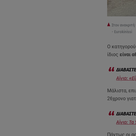
Στον ανακριτή 
- Eurokinissi
Ο κατηγορού
ίδιος
είναι α
Αίγιο: «
Μάλιστα, επι
26χρονο γιατ
Αίγιο: Τ
Πάντως οι α