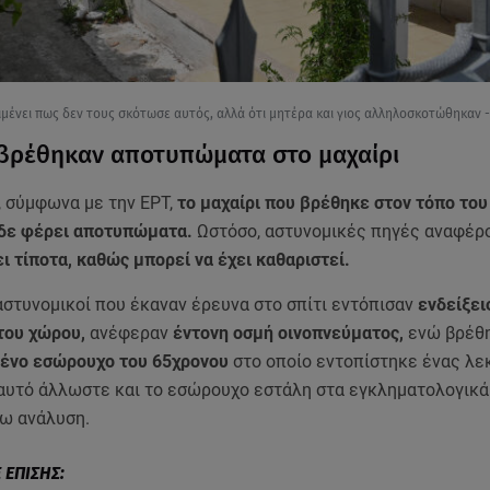
ιμένει πως δεν τους σκότωσε αυτός, αλλά ότι μητέρα και γιος αλληλοσκοτώθηκαν - 
ε βρέθηκαν αποτυπώματα στο μαχαίρι
, σύμφωνα με την ΕΡΤ,
το μαχαίρι που βρέθηκε στον τόπο του
δε φέρει αποτυπώματα.
Ωστόσο, αστυνομικές πηγές αναφέρο
ι τίποτα, καθώς μπορεί να έχει καθαριστεί.
αστυνομικοί που έκαναν έρευνα στο σπίτι εντόπισαν
ενδείξει
του χώρου,
ανέφεραν
έντονη οσμή οινοπνεύματος,
ενώ βρέθη
ένο εσώρουχο του 65χρονου
στο οποίο εντοπίστηκε ένας λε
’ αυτό άλλωστε και το εσώρουχο εστάλη στα εγκληματολογικ
ρω ανάλυση.