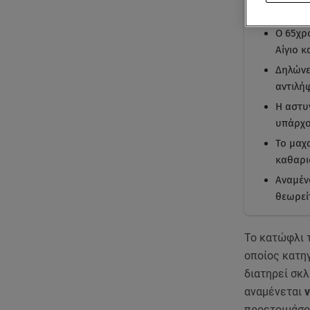
Με μι
Ο 65χρ
Αίγιο κ
Δηλώνε
αντιλή
Η αστυ
υπάρχο
Το μαχ
καθαρι
Αναμέν
θεωρεί
Το κατώφλι τ
οποίος κατηγ
διατηρεί σκλ
αναμένεται
προετοιμάσο