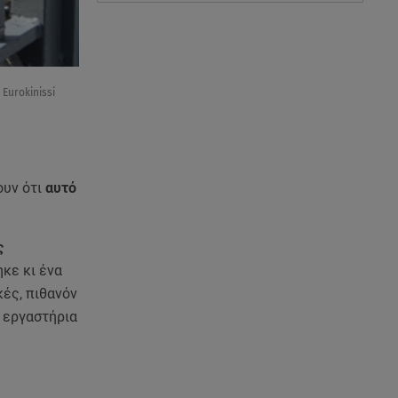
Eurokinissi
υν ότι
αυτό
ς
κε κι ένα
κές, πιθανόν
ά εργαστήρια