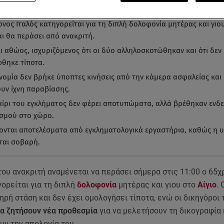
α ματιά
-
by STAR AI
ονος Ιταλός κατηγορείται για τη διπλή δολοφονία μητέρας και γιο
αι θα περάσει από ανακριτή.
ι αθώος, ισχυριζόμενος ότι οι δύο αλληλοσκοτώθηκαν και ότι δεν
φθηκε τίποτα.
νομία δεν βρήκε ύποπτες κινήσεις από την κάμερα ασφαλείας και
υν ίχνη παραβίασης.
αίρι του εγκλήματος δεν φέρει αποτυπώματα, αλλά βρέθηκαν ενδεί
σμού στο χώρο.
ονται αποτελέσματα από εγκληματολογικά εργαστήρια, καθώς η 
ται σοβαρή.
ου ανακριτή αναμένεται να περάσει σήμερα στις 11:00 ο 65χ
ορείται για τη διπλή
δολοφονία
μητέρας και γιου στο
Αίγιο
. 
ηρή στάση και δεν έχει ομολογήσει τίποτα, ενώ οι δικηγόροι 
να ζητήσουν νέα προθεσμία
για να μελετήσουν τη δικογραφία 
υν την απολογία του.