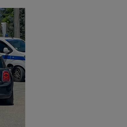
εντόπισαν
07.08.26 , 20:18
Μυστράς: Κρίσιμος για το
κατηγορητήριο ο χρόνος
θανάτου του 90χρονου
07.08.26 , 20:13
Κυψέλη: Tι βρέθηκε στο
διαμέρισμα της 38χρονης Λίζα
07.08.26 , 19:15
Συντάξεις Σεπτεμβρίου: Πότε θα
μπουν τα χρήματα στους
λογαριασμούς
07.08.26 , 18:45
Φωτιά στο Στεφάνι Κορίνθου:
Μήνυμα από το 112 -
Σηκώθηκαν εναέρια μέσα