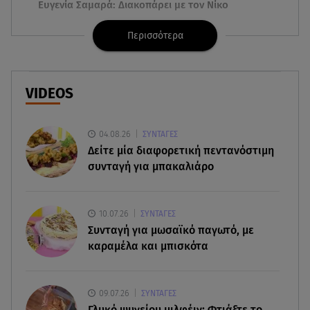
Ευγενία Σαμαρά: Διακοπάρει με τον Νίκο
Μουτσινά - Πού βρίσκονται;
Περισσότερα
08.08.26 , 16:00
Back to black: η διαχρονική αξία του μαύρου
στην καλοκαιρινή γκαρνταρόμπα
VIDEOS
08.08.26 , 15:20
Δούκισσα Νομικού: Από τη Μύκονο «πετάχτηκε»
04.08.26
ΣΥΝΤΑΓΕΣ
στη Γαλλική Πολυνησία!
Δείτε μία διαφορετική πεντανόστιμη
συνταγή για μπακαλιάρο
08.08.26 , 15:01
Λυκαβηττός: Σε 57χρονη γυναίκα ανήκει η σορός
που βρέθηκε σε σπηλιά
10.07.26
ΣΥΝΤΑΓΕΣ
Συνταγή για μωσαϊκό παγωτό, με
καραμέλα και μπισκότα
08.08.26 , 14:50
Κατερίνα Καινούργιου: Η Πάρος και το cool
φορμάκι της κορούλας της!
09.07.26
ΣΥΝΤΑΓΕΣ
Γλυκό ψυγείου μιλφέιγ: Φτιάξτε το