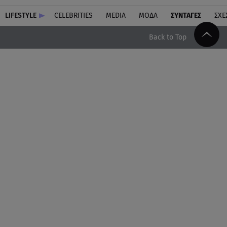
LIFESTYLE
CELEBRITIES
MEDIA
ΜΟΔΑ
ΣΥΝΤΑΓΕΣ
ΣΧΕ
Back to Top