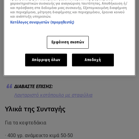
χαρακτηριστικών συσκευής για αναγνώριση ταυτότητας. Αποθήκευση ή/
και πρόσβαση στα δεδομένα μιας συσκευής. Εξατομικευμένη διαφήμιση
και περιεχόμενο, μέτρηση διαφήμισης και περιεχομένου, έρευνα κοινού
και ανάπτυξη υπηρεσιών.
Κατάλογος συνεργατών (προμηθευτές)
Στους περισσότερους αν όχι σε όλους αρέσουν τα
Εμφάνιση σκοπών
κεφτεδάκια γι’ αυτό και ο
Σταύρος Βαρθαλίτης
έφτιαξε
για τους τηλεθεατές της εκπομπής
breakfast@star
μία
Απόρριψη όλων
Αποδοχή
διαφορετική συνταγή. ;Eτσι ετοίμασε κεφτεδάκια στο
τηγάνι με κόκκινη σάλτσα και τσίλι
Λαχταριστό κοτόπουλο με σταφύλια
Υλικά της Συνταγής
Για τα κεφτεδάκια
· 400 γρ. ανάμεικτο κιμά 50-50