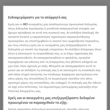
Ενδιαφερόμαστε για το απόρρητό σας
Εμείς και οι
603
συνεργάτες μας αποθηκεύουμε προσωπικά δεδομένα,
όπως δεδομένα περιήγησης ή μοναδικά αναγνωριστικά στοιχεία, και
έχουμε πρόσβαση σε αυτά στη συσκευή σας. Αν επιλέξετε Αποδοχή, θα
καταστεί δυνατή η ενεργοποίηση τεχνολογιών παρακολούθησης
προκειμένου να υποστηριχθούν οι σκοποί που εμφανίζονται παρακάτω,
για τους οποίους εμείς και οι συνεργάτες μας επεξεργαζόμαστε τα
δεδομένα με σκοπό την παροχή υπηρεσιών. Αν επιλέξετε Απόρριψη όλων
όλων ή αποσύρετε τη συγκατάθεσή σας, οι εν λόγω τεχνολογίες θα
απενεργοποιηθούν. Αν απενεργοποιηθούν οι ιχνηλάτες, ορισμένο
περιεχόμενο και κάποιες από τις διαφημίσεις που βλέπετε ενδέχεται να
μην είναι τόσο σχετικές με εσάς. Μπορείτε να επανεμφανίσετε αυτό το
μενού για να αλλάξετε τις επιλογές σας ή να αποσύρετε τη συναίνεσή σας
ανά πάσα στιγμή πατώντας τον σύνδεσμο Διαχείριση προτιμήσεων στο
κάτω μέρος της ιστοσελίδας [ή το αιωρούμενο εικονίδιο στο κάτω
αριστερό μέρος της ιστοσελίδας, εάν υπάρχει]. Οι επιλογές σας θα τεθούν
σε ισχύ στον Ιστότοπος. Για περισσότερες λεπτομέρειες ανατρέξτε στην
Πολιτική Απορρήτου μας.
Εμείς και οι συνεργάτες μας επεξεργαζόμαστε δεδομένα
προκειμένου να παρασχεθούν τα εξής:
Χρήση επακριβών δεδομένων γεωεντοπισμού. Ακριβής σάρωση