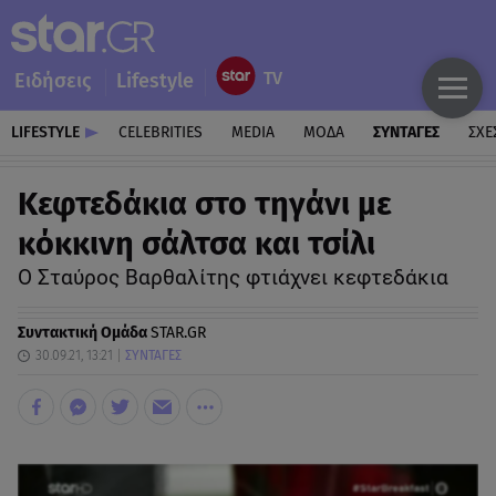
Ειδήσεις
Lifestyle
LIFESTYLE
CELEBRITIES
MEDIA
ΜΟΔΑ
ΣΥΝΤΑΓΕΣ
ΣΧΕ
Κεφτεδάκια στο τηγάνι με
κόκκινη σάλτσα και τσίλι
Ο Σταύρος Βαρθαλίτης φτιάχνει κεφτεδάκια
Συντακτική Ομάδα
STAR.GR
30.09.21, 13:21
ΣΥΝΤΑΓΕΣ