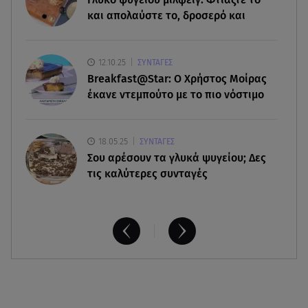
08.08.26 , 14:25
και απολαύστε το, δροσερό και
Καιρός: Σε πορτοκαλί συναγερμό η χώρα για
φωτιές τα επόμενα 24ωρα
12.10.25
ΣΥΝΤΑΓΕΣ
08.08.26 , 14:00
Breakfast@Star: O Xρήστος Μοίρας
Summer fling: Γιατί να πεις ναι σε έναν
έκανε ντεμπούτο με το πιο νόστιμο
καλοκαιρινό έρωτα
18.05.25
ΣΥΝΤΑΓΕΣ
Σου αρέσουν τα γλυκά ψυγείου; Δες
τις καλύτερες συνταγές