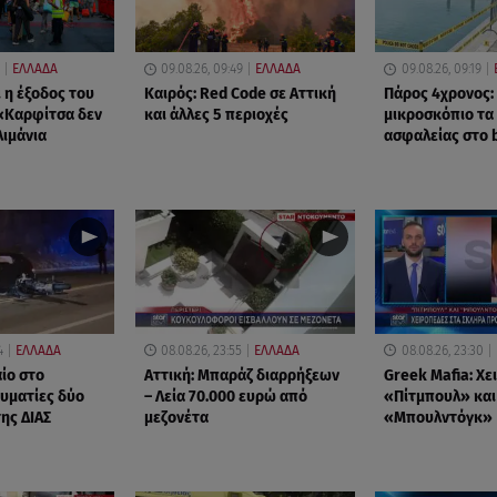
ΕΛΛΑΔΑ
09.08.26, 09:49
ΕΛΛΑΔΑ
09.08.26, 09:19
η έξοδος του
Καιρός: Red Code σε Αττική
Πάρος 4χρονος:
«Καρφίτσα δεν
και άλλες 5 περιοχές
μικροσκόπιο τα
λιμάνια
ασφαλείας στο 
4
ΕΛΛΑΔΑ
08.08.26, 23:55
ΕΛΛΑΔΑ
08.08.26, 23:30
ίο στο
Αττική: Μπαράζ διαρρήξεων
Greek Mafia: Χε
αυματίες δύο
– Λεία 70.000 ευρώ από
«Πίτμπουλ» και
ης ΔΙΑΣ
μεζονέτα
«Μπουλντόγκ»