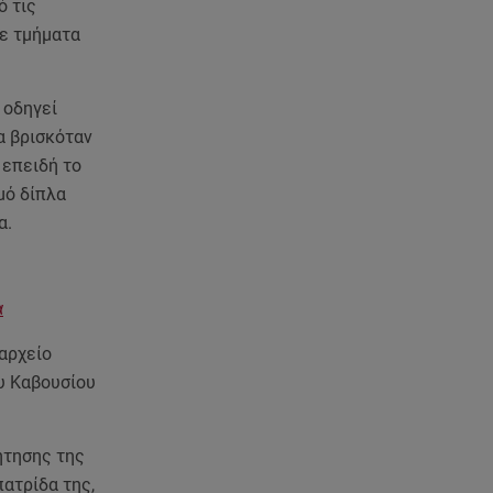
στις 9 Αυγούστου
ό τις
σε τμήματα
08.08.26 , 23:55
Αττική: Μπαράζ διαρρήξεων –
Λεία 70.000 ευρώ από μεζονέτα
 οδηγεί
α βρισκόταν
08.08.26 , 23:30
 επειδή το
Greek Mafia: Χειροπέδες σε
μό δίπλα
«Πίτμπουλ» και «Μπουλντόγκ»
α.
08.08.26 , 23:00
Στενά του Ορμούζ: Στο Ιράν ο
α
έλεγχος της εισερχόμενης
ναυσιπλοΐας
αρχείο
ου Καβουσίου
08.08.26 , 22:45
Κρήτη: Τι απαντά η ΕΛ.ΑΣ. για το
βίντεο με τον μεθυσμένο
ήτησης της
τουρίστα
πατρίδα της,