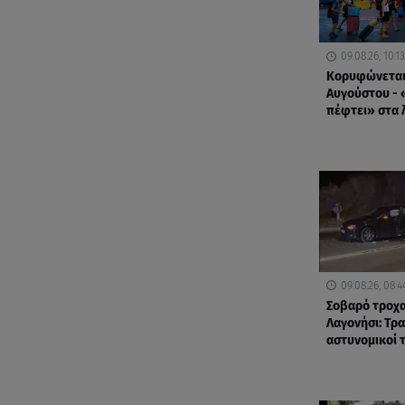
09.08.26, 10:13
Κορυφώνεται 
Αυγούστου - 
πέφτει» στα 
09.08.26, 08:4
Σοβαρό τροχα
Λαγονήσι: Τρ
αστυνομικοί τ