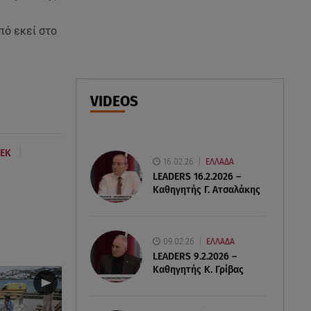
08.08.26 , 22:33
Αλεξανδρούπολη: Ανασύρθηκε
πό εκεί στο
χωρίς τις αισθήσεις του
ηλικιωμένος από πηγάδι
08.08.26 , 22:15
VIDEOS
Θεσσαλονίκη: Τρύπησαν με
τρυπάνι και δηλητηρίασαν δύο
δέντρα
|
ΛΕΚ
16.02.26
ΕΛΛΑΔΑ
LEADERS 16.2.2026 –
Καθηγητής Γ. Ατσαλάκης
09.02.26
ΕΛΛΑΔΑ
LEADERS 9.2.2026 –
Καθηγητής Κ. Γρίβας