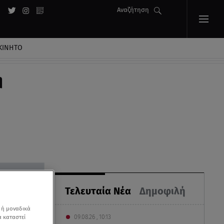
Αναζήτηση
ΚΙΝΗΤΟ
η
Τελευταία Νέα
Δημοφιλή
 ή μοναδικά
α καταστεί
09.08.26 , 10:13