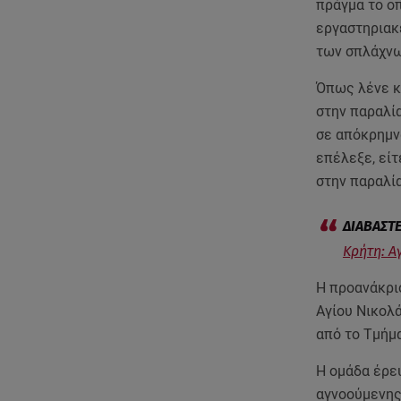
πράγμα το οπ
εργαστηριακέ
των σπλάχνω
Όπως λένε κ
στην παραλία
σε απόκρημνα
επέλεξε, εί
στην παραλία
Κρήτη: Α
Η προανάκρισ
Αγίου Νικολά
από το Τμήμ
Η ομάδα έρε
αγνοούμενης,