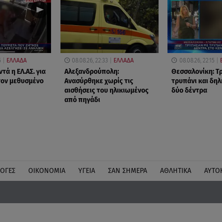
5
ΕΛΛΑΔΑ
08.08.26, 22:33
ΕΛΛΑΔΑ
08.08.26, 22:15
τά η ΕΛ.ΑΣ. για
Αλεξανδρούπολη:
Θεσσαλονίκη: Τ
 τον μεθυσμένο
Ανασύρθηκε χωρίς τις
τρυπάνι και δη
αισθήσεις του ηλικιωμένος
δύο δέντρα
από πηγάδι
ΛΟΓΕΣ
ΟΙΚΟΝΟΜΙΑ
ΥΓΕΙΑ
ΣΑΝ ΣΗΜΕΡΑ
ΑΘΛΗΤΙΚΑ
ΑΥΤΟ