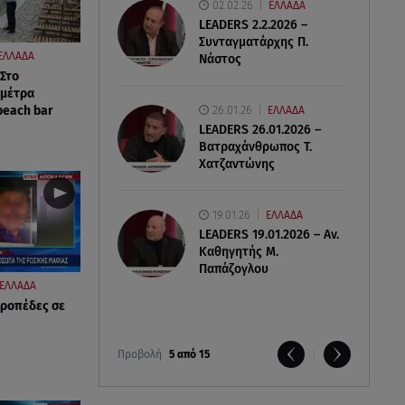
02.02.26
ΕΛΛΑΔΑ
LEADERS 2.2.2026 –
Συνταγματάρχης Π.
ΕΛΛΑΔΑ
Νάστος
 Στο
 μέτρα
beach bar
26.01.26
ΕΛΛΑΔΑ
LEADERS 26.01.2026 –
Βατραχάνθρωπος Τ.
Χατζαντώνης
19.01.26
ΕΛΛΑΔΑ
LEADERS 19.01.2026 – Αν.
Καθηγητής Μ.
Παπάζογλου
ΕΛΛΑΔΑ
ιροπέδες σε
Προβολή
5 από 15