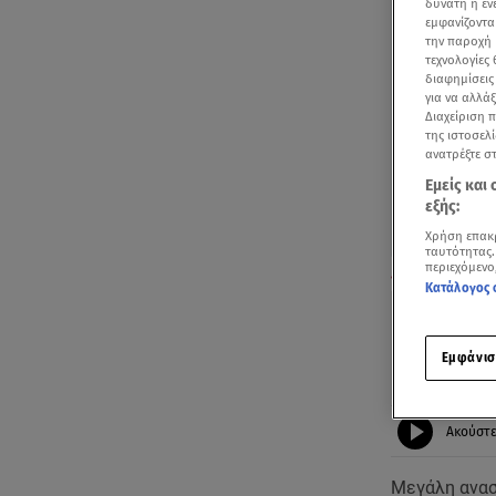
δυνατή η ε
εμφανίζοντα
την παροχή 
τεχνολογίες
διαφημίσεις
για να αλλά
Διαχείριση 
της ιστοσελί
ανατρέξτε σ
Εμείς και
εξής:
Χρήση επακ
ταυτότητας.
περιεχόμενο
Κρήτη: Νεκρή 
Κατάλογος 
Εμφάνισ
Ακούστ
Μεγάλη ανασ