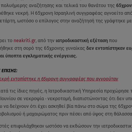
 πολυήμερης αναζήτησης και τελικά του θανάτου της
65χρον
έθηκε νεκρή. Η 65χρονη Ισραηλινή συγγραφέας αγνοείτο από
ετάρτη, ωστόσο ο επίλογος στην αναζήτησή της γράφτηκε με
ρει το
neakriti.gr
, από την
ιατροδικαστική εξέταση
που
ήθηκε στη σορό της 65χρονης γυναίκας
δεν εντοπίστηκαν ε
αι ύποπτα εγκληματικής ενέργειας.
εκρή εντοπίστηκε η 65χρονη συγγραφέας που αγνοούταν
κατά τις ίδιες πηγές, η Ιατροδικαστική Υπηρεσία προχώρησε 
Ιουνίου σε νεκροψία - νεκροτομή, διαπιστώνοντας ότι δεν υ
 να δείχνουν ότι έχει ασκηθεί βία πάνω στο σώμα της 65χρο
οβολισμού ή μαχαιρώματος πριν πέσει από ύψος στη θάλασσα
αστές επιφυλάχθηκαν ωστόσο να εκδώσουν την ιατροδικαστικ