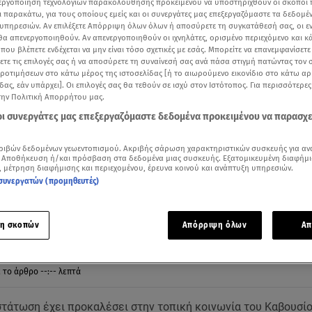
νεργοποίηση τεχνολογιών παρακολούθησης προκειμένου να υποστηριχθούν οι σκοποί
ι παρακάτω, για τους οποίους εμείς και οι συνεργάτες μας επεξεργαζόμαστε τα δεδομέ
υπηρεσιών. Αν επιλέξετε Απόρριψη όλων όλων ή αποσύρετε τη συγκατάθεσή σας, οι ε
 θα απενεργοποιηθούν. Αν απενεργοποιηθούν οι ιχνηλάτες, ορισμένο περιεχόμενο και κά
 που βλέπετε ενδέχεται να μην είναι τόσο σχετικές με εσάς. Μπορείτε να επανεμφανίσετ
ξετε τις επιλογές σας ή να αποσύρετε τη συναίνεσή σας ανά πάσα στιγμή πατώντας τον
προτιμήσεων στο κάτω μέρος της ιστοσελίδας [ή το αιωρούμενο εικονίδιο στο κάτω α
δας, εάν υπάρχει]. Οι επιλογές σας θα τεθούν σε ισχύ στον Ιστότοπος. Για περισσότερε
την Πολιτική Απορρήτου μας.
 οι συνεργάτες μας επεξεργαζόμαστε δεδομένα προκειμένου να παρασχ
ριβών δεδομένων γεωεντοπισμού. Ακριβής σάρωση χαρακτηριστικών συσκευής για αν
 Αποθήκευση ή/και πρόσβαση στα δεδομένα μιας συσκευής. Εξατομικευμένη διαφήμι
, μέτρηση διαφήμισης και περιεχομένου, έρευνα κοινού και ανάπτυξη υπηρεσιών.
η ισραηλινή συγγραφέας Μικέλ Πελέκ / Βίντεο αρχείου Alpha
συνεργατών (προμηθευτές)
Δείτε περισσότερα άρθρα μας στα αποτελέσματα αναζήτησης
Add star.gr on Google
η σκοπών
Απόρριψη όλων
Απ
ε το άρθρο
--:--
λεπτά
τάτωση έχει προκαλέσει στην τοπική κοινωνία του Καβουσί