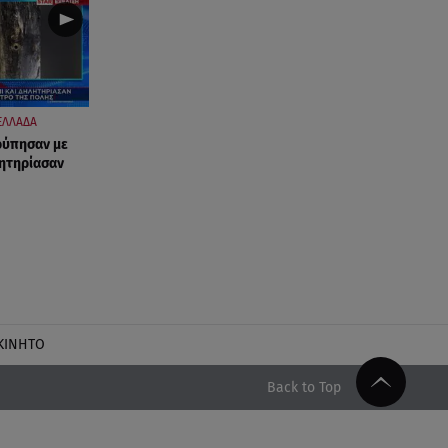
ΕΛΛΑΔΑ
ρύπησαν με
λητηρίασαν
ΚΙΝΗΤΟ
Back to Top