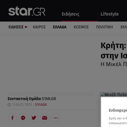
Αθλητικά
Quiz
Ειδήσεις
Lifestyle
Αυτοκίνητο
ΕΙΔΗΣΕΙΣ
ΚΑΙΡΟΣ
ΕΛΛΑΔΑ
ΚΟΣΜΟΣ
ΠΟΛΙΤΙΚΗ
ΕΚ
Κρήτη: 
στην Ι
Η Μικέλ Π
Συντακτική Ομάδα
STAR.GR
11.06.25, 18:03
ΕΛΛΑΔΑ
Ενδιαφερό
Εμείς και οι
αναγνωριστι