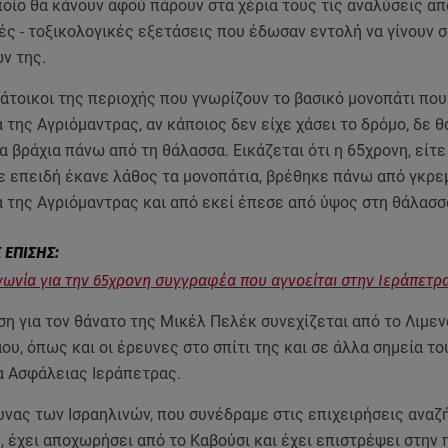
οίο θα κάνουν αφού πάρουν στα χέρια τους τις αναλύσεις απ
ς - τοξικολογικές εξετάσεις που έδωσαν εντολή να γίνουν 
ν της.
άτοικοι της περιοχής που γνωρίζουν το βασικό μονοπάτι που
 της Αγριόμαντρας, αν κάποιος δεν είχε χάσει το δρόμο, δε θ
 βράχια πάνω από τη θάλασσα. Εικάζεται ότι η 65χρονη, είτε
τε επειδή έκανε λάθος τα μονοπάτια, βρέθηκε πάνω από γκρε
 της Αγριόμαντρας και από εκεί έπεσε από ύψος στη θάλασσ
γωνία για την 65χρονη συγγραφέα που αγνοείται στην Ιεράπετρ
η για τον θάνατο της Μικέλ Πελέκ συνεχίζεται από το Λιμεν
ου, όπως και οι έρευνες στο σπίτι της και σε άλλα σημεία τ
α Ασφάλειας Ιεράπετρας.
υνας των Ισραηλινών, που συνέδραμε στις επιχειρήσεις αναζ
 έχει αποχωρήσει από το Καβούσι και έχει επιστρέψει στην 