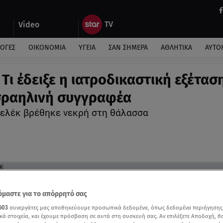
Video
ΛΟΓΕΣ
ΟΙΚΟΝΟΜΙΑ
ΥΓΕΙΑ
ΣΑΝ ΣΗΜΕΡΑ
ΑΘΛΗΤΙΚΑ
ΑΥΤΟ
Τι έδειξε η ιατροδικαστική εξέτασ
σραηλινή συγγραφέα
ελέκ βρέθηκε νεκρή στη θάλασσα
μαστε για το απόρρητό σας
603
συνεργάτες μας αποθηκεύουμε προσωπικά δεδομένα, όπως δεδομένα περιήγησης
κά στοιχεία, και έχουμε πρόσβαση σε αυτά στη συσκευή σας. Αν επιλέξετε Αποδοχή, θ