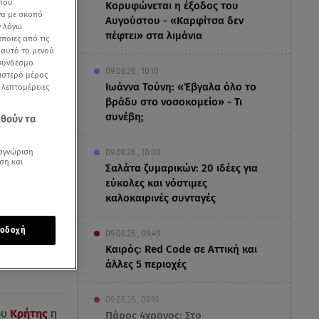
 που
Κορυφώνεται η έξοδος του
να με σκοπό
Αυγούστου - «Καρφίτσα δεν
ν λόγω
πέφτει» στα λιμάνια
ποιες από τις
ε αυτό το μενού
 σύνδεσμο
09.08.26 , 10:10
ριστερό μέρος
Ιωάννα Τούνη: «Έβγαλα όλο το
ς λεπτομέρειες
βράδυ στο νοσοκομείο» - Τι
συνέβη;
εθούν τα
αγνώριση
09.08.26 , 10:00
ση και
Σαλάτα ζυμαρικών: 20 ιδέες για
εύκολες και νόστιμες
καλοκαιρινές συνταγές
οδοχή
09.08.26 , 09:49
Καιρός: Red Code σε Αττική και
άλλες 5 περιοχές
09.08.26 , 09:19
ου
Κρήτης
η
Πάρος 4χρονος: Στο