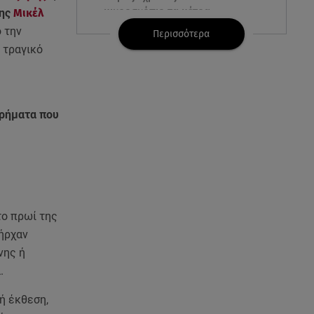
μικροσκόπιο τα μέτρα
ης
Μικέλ
ασφαλείας στο beach bar
 την
Περισσότερα
 τραγικό
09.08.26 , 09:15
Opel Astra: Ο «αστραφτερός»
απόγονος του Rekord C
υρήματα που
09.08.26 , 09:03
Γουίτνεϊ Χιούστον: Οι
καταχρήσεις ο γάμος και η
κρυφή σχέση με τη βοηθό της
09.08.26 , 08:44
το πρωί της
Σοβαρό τροχαίο στο Λαγονήσι:
πήρχαν
Τραυματίες δύο αστυνομικοί
της ΔΙΑΣ
νης ή
.
09.08.26 , 03:00
ή έκθεση,
Εορτολόγιο: Ποιοι γιορτάζουν