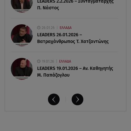
LEADERS 2.2.2026 – Συνταγματάρχης
Παιδικοί σταθμοί: Πότε βγαίνουν τα προσωρινά
Π. Νάστος
αποτελέσματα
07.08.26 , 17:13
26.01.26
ΕΛΛΑΔΑ
Τροχαίο Σέρρες: «Έχασα τη σύζυγο και το παιδί
LEADERS 26.01.2026 –
μου. Τα έχασα όλα»
Βατραχάνθρωπος Τ. Χατζαντώνης
19.01.26
ΕΛΛΑΔΑ
LEADERS 19.01.2026 – Αν. Καθηγητής
Μ. Παπάζογλου