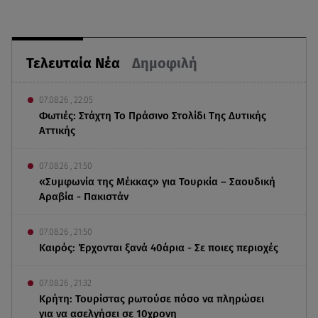
Τελευταία Νέα
Δημοφιλή
07.08.26 , 22:05
Φωτιές: Στάχτη Το Πράσινο Στολίδι Της Δυτικής
Αττικής
07.08.26 , 21:50
«Συμφωνία της Μέκκας» για Τουρκία – Σαουδική
Αραβία - Πακιστάν
07.08.26 , 21:50
Καιρός: Έρχονται ξανά 40άρια - Σε ποιες περιοχές
07.08.26 , 21:32
Κρήτη: Τουρίστας ρωτούσε πόσο να πληρώσει
για να ασελγήσει σε 10χρονη