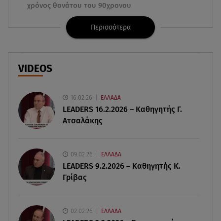
χρόνος θανάτου του 90χρονου
Περισσότερα
07.08.26 , 20:13
Κυψέλη: Tι βρέθηκε στο διαμέρισμα της
38χρονης Λίζα
VIDEOS
07.08.26 , 19:15
Συντάξεις Σεπτεμβρίου: Πότε θα μπουν τα
χρήματα στους λογαριασμούς
16.02.26
ΕΛΛΑΔΑ
LEADERS 16.2.2026 – Καθηγητής Γ.
Ατσαλάκης
07.08.26 , 18:45
Φωτιά στο Στεφάνι Κορίνθου: Μήνυμα από το 112
- Σηκώθηκαν εναέρια μέσα
09.02.26
ΕΛΛΑΔΑ
LEADERS 9.2.2026 – Καθηγητής Κ.
07.08.26 , 18:34
Γρίβας
Έξοδος Αυγούστου: Στο 100% η πληρότητα για
Κυκλάδες
02.02.26
ΕΛΛΑΔΑ
07.08.26 , 17:44