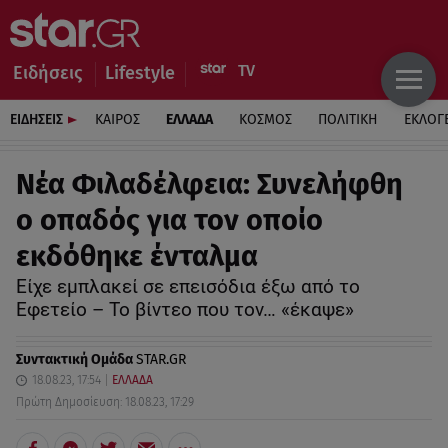
Ειδήσεις
Lifestyle
ΕΙΔΗΣΕΙΣ
ΚΑΙΡΟΣ
ΕΛΛΑΔΑ
ΚΟΣΜΟΣ
ΠΟΛΙΤΙΚΗ
ΕΚΛΟΓ
Νέα Φιλαδέλφεια: Συνελήφθη
ο οπαδός για τον οποίο
εκδόθηκε ένταλμα
Είχε εμπλακεί σε επεισόδια έξω από το
Εφετείο – Το βίντεο που τον… «έκαψε»
Συντακτική Ομάδα
STAR.GR
18.08.23, 17:54
ΕΛΛΑΔΑ
Πρώτη Δημοσίευση: 18.08.23, 17:29