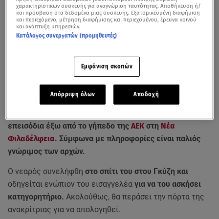
χαρακτηριστικών συσκευής για αναγνώριση ταυτότητας. Αποθήκευση ή/
και πρόσβαση στα δεδομένα μιας συσκευής. Εξατομικευμένη διαφήμιση
και περιεχόμενο, μέτρηση διαφήμισης και περιεχομένου, έρευνα κοινού
και ανάπτυξη υπηρεσιών.
Κατάλογος συνεργατών (προμηθευτές)
Εμφάνιση σκοπών
Απόρριψη όλων
Αποδοχή
Συνελήφθη ο οπαδός του Παναθηναϊκού που
ταυτοποιήθηκε από το βίντεο ότι συμμετείχε στα
επεισόδια έξω από το γήπεδο της
ΑΕΚ
στη
Νέα
Φιλαδέλφεια
. Σύμφωνα με πληροφορίες είναι παλιός
γνώριμος των αρχών.
O νεαρός συνελήφθη
στο σπίτι του στου Γκύζη και
οδηγείται ενώπιον του εισαγγελέα
για να του ασκήσει
κατηγορητήριο.
Ακολούθως, θα περάσει την πόρτα της
ανακρίτριας για να απολογηθεί.