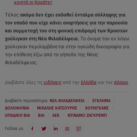
κινητά οι Κροάτες
Τέλος
ακόμα δεν έχει εκδοθεί ένταλμα σύλληψης για
τον οπαδό που είχε κάνει αναρτήσεις για την παρουσία
και συμμετοχή του στη φονική επιδρομή των Κροατών
χούλιγκαν στη Νέα Φιλαδέλφεια.
Το όνομα του εν λόγω
χούλιγκαν περιλαμβάνεται στην ογκώδη δικογραφία για
την επίθεση έξω από το γήπεδο της Νέας
Φιλαδέλφειας.
Διαβάστε όλες τις
ειδήσεις
από την
Ελλάδα
και τον
Κόσμο
.
|
|
Διαβάστε περισσότερα:
ΝΕΑ ΦΙΛΑΔΕΛΦΕΙΑ
ΕΓΚΛΗΜΑ
|
|
|
ΔΟΛΟΦΟΝΙΑ
ΜΙΧΑΛΗΣ ΚΑΤΣΟΥΡΗΣ
ΧΟΥΛΙΓΚΑΝΣ
|
|
|
ΟΠΑΔΙΚΗ ΒΙΑ
ΒΙΑ
AEK
ΝΤΙΝΑΜΟ ΖΑΓΚΡΕΜΠ
Follow us: