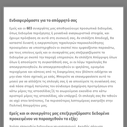
Ενδιαφερόμαστε για το απόρρητό σας
Εμείς και οι
603
συνεργάτες μας αποθηκεύουμε προσωπικά δεδομένα,
όπως δεδομένα περιήγησης ή μοναδικά αναγνωριστικά στοιχεία, και
έχουμε πρόσβαση σε αυτά στη συσκευή σας. Αν επιλέξετε Αποδοχή, θα
καταστεί δυνατή η ενεργοποίηση τεχνολογιών παρακολούθησης
προκειμένου να υποστηριχθούν οι σκοποί που εμφανίζονται παρακάτω,
για τους οποίους εμείς και οι συνεργάτες μας επεξεργαζόμαστε τα
δεδομένα με σκοπό την παροχή υπηρεσιών. Αν επιλέξετε Απόρριψη όλων
όλων ή αποσύρετε τη συγκατάθεσή σας, οι εν λόγω τεχνολογίες θα
απενεργοποιηθούν. Αν απενεργοποιηθούν οι ιχνηλάτες, ορισμένο
περιεχόμενο και κάποιες από τις διαφημίσεις που βλέπετε ενδέχεται να
μην είναι τόσο σχετικές με εσάς. Μπορείτε να επανεμφανίσετε αυτό το
μενού για να αλλάξετε τις επιλογές σας ή να αποσύρετε τη συναίνεσή σας
ανά πάσα στιγμή πατώντας τον σύνδεσμο Διαχείριση προτιμήσεων στο
κάτω μέρος της ιστοσελίδας [ή το αιωρούμενο εικονίδιο στο κάτω
αριστερό μέρος της ιστοσελίδας, εάν υπάρχει]. Οι επιλογές σας θα τεθούν
σε ισχύ στον Ιστότοπος. Για περισσότερες λεπτομέρειες ανατρέξτε στην
Πολιτική Απορρήτου μας.
Εμείς και οι συνεργάτες μας επεξεργαζόμαστε δεδομένα
προκειμένου να παρασχεθούν τα εξής:
Χρήση επακριβών δεδομένων γεωεντοπισμού. Ακριβής σάρωση