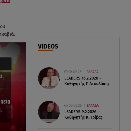
σματα
07.08.26 , 21:00
MINI Aceman E: Τα αξεσουάρ για
περιπετειώδεις διαδρομές
που
07.08.26 , 20:47
ακαβιά.
Χανιά: Νεκρή βρέθηκε
VIDEOS
αγνοούμενη - Ξέφυγε από
αστυνομικούς που την
εντόπισαν
16.02.26
ΕΛΛΑΔΑ
LEADERS 16.2.2026 –
Καθηγητής Γ. Ατσαλάκης
09.02.26
ΕΛΛΑΔΑ
LEADERS 9.2.2026 –
Καθηγητής Κ. Γρίβας