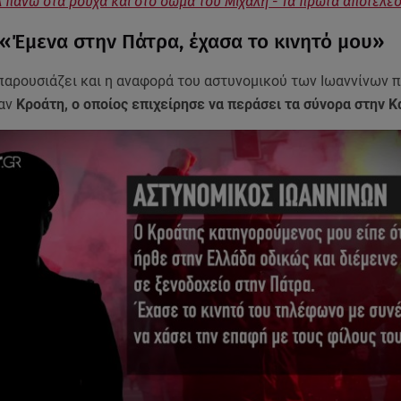
 πάνω στα ρούχα και στο σώμα του Μιχάλη - Τα πρώτα αποτελέ
 «Έμενα στην Πάτρα, έχασα το κινητό μου»
παρουσιάζει και η αναφορά του αστυνομικού των Ιωαννίνων 
ναν
Κροάτη, ο οποίος επιχείρησε να περάσει τα σύνορα στην Κ