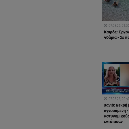
07.08.26, 21:5
Καιρός: Έρχο
40άρια - Σε π
07.08.26, 20:4
Χανιά: Νεκρή
αγνοούμενη -
αστυνομικούς
εντόπισαν