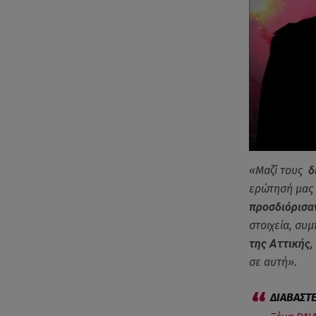
«Μαζί τους
δ
ερώτησή μας 
προσδιόρισα
στοιχεία, συ
της Αττικής,
σε αυτή».