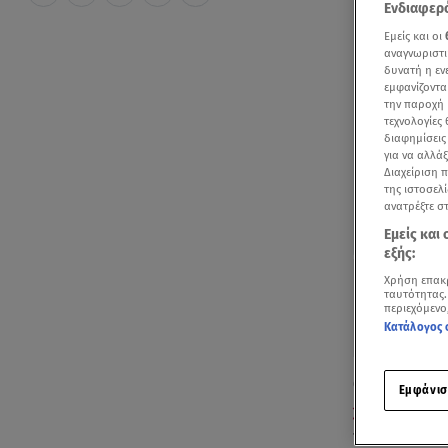
Ενδιαφερό
Εμείς και οι
αναγνωριστι
δυνατή η ε
εμφανίζοντα
την παροχή 
τεχνολογίες
διαφημίσεις
για να αλλά
Διαχείριση 
της ιστοσελί
ανατρέξτε σ
Εμείς και
εξής:
Χρήση επακ
ταυτότητας.
περιεχόμενο
Κατάλογος 
Οι αστυνομικ
Εμφάνισ
χούλιγκαν
πο
περιέγραψαν