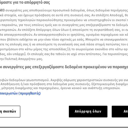
μαστε για το απόρρητό σας
603
συνεργάτες μας αποθηκεύουμε προσωπικά δεδομένα, όπως δεδομένα περιήγησης
κά στοιχεία, και έχουμε πρόσβαση σε αυτά στη συσκευή σας. Αν επιλέξετε Αποδοχή, θ
νεργοποίηση τεχνολογιών παρακολούθησης προκειμένου να υποστηριχθούν οι σκοποί
ι παρακάτω, για τους οποίους εμείς και οι συνεργάτες μας επεξεργαζόμαστε τα δεδομέ
υπηρεσιών. Αν επιλέξετε Απόρριψη όλων όλων ή αποσύρετε τη συγκατάθεσή σας, οι ε
 θα απενεργοποιηθούν. Αν απενεργοποιηθούν οι ιχνηλάτες, ορισμένο περιεχόμενο και κά
 που βλέπετε ενδέχεται να μην είναι τόσο σχετικές με εσάς. Μπορείτε να επανεμφανίσετ
ξετε τις επιλογές σας ή να αποσύρετε τη συναίνεσή σας ανά πάσα στιγμή πατώντας τον
προτιμήσεων στο κάτω μέρος της ιστοσελίδας [ή το αιωρούμενο εικονίδιο στο κάτω α
δας, εάν υπάρχει]. Οι επιλογές σας θα τεθούν σε ισχύ στον Ιστότοπος. Για περισσότερε
την Πολιτική Απορρήτου μας.
 οι συνεργάτες μας επεξεργαζόμαστε δεδομένα προκειμένου να παρασχ
Δείτε περισσότερα άρθρα μας στα αποτελέσματα αναζήτησης
ριβών δεδομένων γεωεντοπισμού. Ακριβής σάρωση χαρακτηριστικών συσκευής για αν
 Αποθήκευση ή/και πρόσβαση στα δεδομένα μιας συσκευής. Εξατομικευμένη διαφήμι
, μέτρηση διαφήμισης και περιεχομένου, έρευνα κοινού και ανάπτυξη υπηρεσιών.
Add star.gr on Google
συνεργατών (προμηθευτές)
οί σε Αθήνα, Ιωάννινα και Ηγουμενίτσα που συνέλαβαν τους
η σκοπών
Απόρριψη όλων
Απ
υ συμμετείχαν στα αιματηρά επεισόδια στη
Νέα Φιλαδέλφει
 πώς έδρασαν οι κατηγορούμενοι.