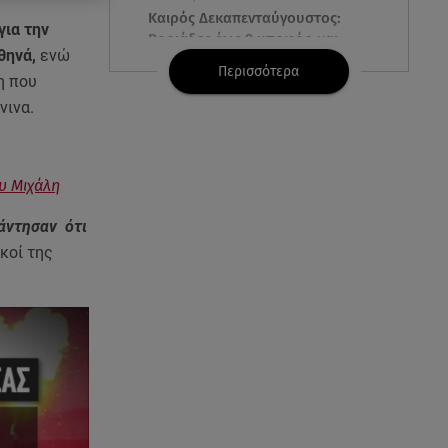
Καιρός Δεκαπενταύγουστος:
για την
Βοριάδες έως 9 μποφόρ και
θηνά,
ενώ
πτώση θερμοκρασίας
Περισσότερα
η που
νινα.
08.08.26 , 03:00
Εορτολόγιο: Ποιοι γιορτάζουν
στις 8 Αυγούστου
υ Μιχάλη
07.08.26 , 22:40
Χανιά: Φίδι δάγκωσε 13χρονο σε
άντησαν ότι
παραλία
κοί της
07.08.26 , 22:05
Φωτιές: Στάχτη Το Πράσινο
Στολίδι Της Δυτικής Αττικής
07.08.26 , 21:50
«Συμφωνία της Μέκκας» για
Τουρκία – Σαουδική Αραβία -