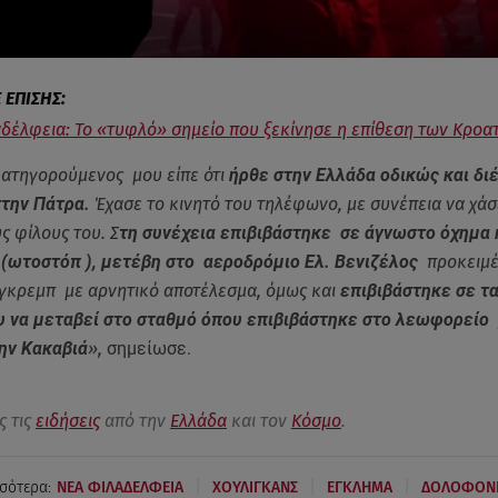
δέλφεια: Το «τυφλό» σημείο που ξεκίνησε η επίθεση των Κροα
κατηγορούμενος μου είπε ότι
ήρθε στην Ελλάδα οδικώς και δι
στην Πάτρα.
Έχασε το κινητό του τηλέφωνο, με συνέπεια να χάσ
ς φίλους του. Σ
τη συνέχεια επιβιβάστηκε σε άγνωστο όχημα 
 (ωτοστόπ ), μετέβη στο αεροδρόμιο Ελ. Βενιζέλος
προκειμέ
γκρεμπ με αρνητικό αποτέλεσμα, όμως και
επιβιβάστηκε σε τα
 να μεταβεί στο σταθμό όπου επιβιβάστηκε στο λεωφορείο 
ην Κακαβιά
»,
σημείωσε.
ς τις
ειδήσεις
από την
Ελλάδα
και τον
Κόσμο
.
|
|
|
σότερα:
ΝΕΑ ΦΙΛΑΔΕΛΦΕΙΑ
ΧΟΥΛΙΓΚΑΝΣ
ΕΓΚΛΗΜΑ
ΔΟΛΟΦΟΝ