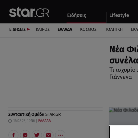
Αθλητικά
Quiz
Ειδήσεις
Lifestyle
Αυτοκίνητο
ΕΙΔΗΣΕΙΣ
ΚΑΙΡΟΣ
ΕΛΛΑΔΑ
ΚΟΣΜΟΣ
ΠΟΛΙΤΙΚΗ
ΕΚ
Νέα Φι
συνέλα
Τι ισχυρί
Γιάννενα
Συντακτική Ομάδα
STAR.GR
16.08.23, 19:56
ΕΛΛΑΔΑ