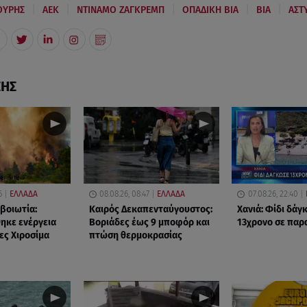
|
|
|
|
|
ΟΥΡΗΣ
AEK
ΝΤΙΝΑΜΟ ΖΑΓΚΡΕΜΠ
ΟΠΑΔΙΚΗ ΒΙΑ
ΒΙΑ
ΑΣΤ
ΣΗΣ
6
ΕΛΛΑΔΑ
08.08.26, 08:47
ΕΛΛΑΔΑ
07.08.26, 22:40
βοιωτία:
Καιρός Δεκαπενταύγουστος:
Χανιά: Φίδι δάγ
ηκε ενέργεια
Βοριάδες έως 9 μποφόρ και
13χρονο σε παρ
ες Χιροσίμα
πτώση θερμοκρασίας