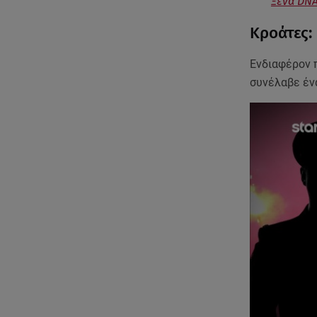
Ξένα DNA
Κροάτες:
Ενδιαφέρον 
συνέλαβε έ