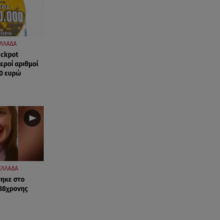
ΛΛΑΔΑ
ackpot
χεροί αριθμοί
00 ευρώ
ΕΛΛΑΔΑ
θηκε στο
 38χρονης