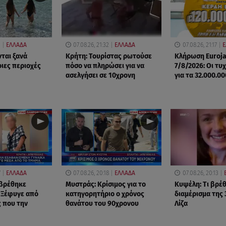
0
ΕΛΛΑΔΑ
07.08.26, 21:32
ΕΛΛΑΔΑ
07.08.26, 21:17
Ε
νται ξανά
Κρήτη: Τουρίστας ρωτούσε
Κλήρωση Euroj
οιες περιοχές
πόσο να πληρώσει για να
7/8/2026: Οι τυ
ασελγήσει σε 10χρονη
για τα 32.000.0
7
ΕΛΛΑΔΑ
07.08.26, 20:18
ΕΛΛΑΔΑ
07.08.26, 20:13
 βρέθηκε
Μυστράς: Κρίσιμος για το
Κυψέλη: Tι βρέ
 Ξέφυγε από
κατηγορητήριο ο χρόνος
διαμέρισμα της
 που την
θανάτου του 90χρονου
Λίζα