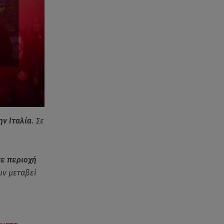
Πακιστάν
07.08.26 , 21:50
Καιρός: Έρχονται ξανά 40άρια -
Σε ποιες περιοχές
07.08.26 , 21:32
Κρήτη: Τουρίστας ρωτούσε
πόσο να πληρώσει για να
ασελγήσει σε 10χρονη
ν Ιταλία.
Σε
07.08.26 , 21:17
Κλήρωση Eurojackpot
7/8/2026: Οι τυχεροί αριθμοί για
σε περιοχή
τα 32.000.000 ευρώ
υν μεταβεί
07.08.26 , 21:03
Σε τρία επίπεδα οι παραβιάσεις
της Τουρκίας στο Αιγαίο