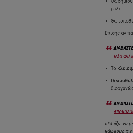
Θα δημιο
μέλη.
Θα τοποθ
Επίσης αν π
Νέα Φιλα
Το
κλείσι
Οικειοθε
διοργανώσ
Αποκάλυψ
«Ελπίζω να μ
κόψουμε τις