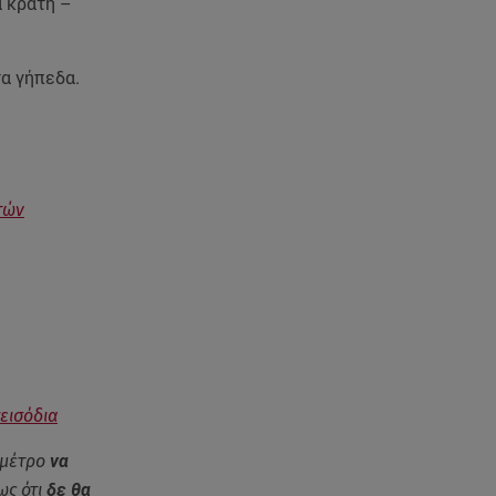
α κράτη –
Μυκόνου
07.08.26 , 11:02
α γήπεδα.
Ταϊλάνδη: Μαθητής άνοιξε πυρ
σε σχολείο - Τουλάχιστον 8
νεκροί
07.08.26 , 10:50
τών
Μαρία Μενούνος: Τα
στιγμιότυπα με ελληνικό άρωμα
και ο απολογισμός
07.08.26 , 10:24
Σέρρες: Νεκροί μητέρα και γιος
σε τροχαίο - Βίντεο
ντοκούμεντο
εισόδια
07.08.26 , 10:17
ο μέτρο
να
Έξαλλη με θαμώνα η Ιουλία
ως ότι
δε θα