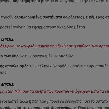
υργηθεί
παρατηρητήριο βίας
σε συνεργασία με την UEFA και τ
ετηθούν
ολοκληρωμένα συστήματα ασφάλειας με κάμερες
στ
αραστεί ανάγκη θα εφαρμοστούν άλλα δύο μέτρα
δέλφεια: Το «τυφλό» σημείο που ξεκίνησε η επίθεση των Κροα
μο των θυρών
των οργανωμένων οπαδών.
λής αποκλεισμός
των ελληνικών ομάδων από τις ευρωπαϊκές
εις.
η Star: Μίλησαν τα κινητά των Κροατών–Τι έψαχναν μετά τα επ
η χρειαστεί, αλλά η πολιτεία μπορεί να ενεργοποιήσει το ύστατ
 ομάδες από τις ευρωπαϊκές διοργανώσεις.
Είμαι σίγουρος όμ