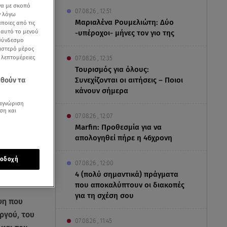
να με σκοπό
07.08.26 , 12:51
ν λόγω
Μαριαλένα Ρουμελιώτη: Δύο
ποιες από τις
ε αυτό το μενού
-υπέροχοι- μήνες τον γιο της
 σύνδεσμο
ριστερό μέρος
ς λεπτομέρειες
07.08.26 , 12:35
Τουρισμός για όλους:
Συνεχίζονται οι αιτήσεις – Ποιοι
εθούν τα
κάνουν σήμερα
αγνώριση
ση και
07.08.26 , 12:07
Marfin: Προθεσμία για να
απολογηθεί πήρε η 46χρονη
οδοχή
07.08.26 , 12:00
4 (πολύ σημαντικά) πράγματα
που αποκαλύπτουν οι διακοπές
για τη σχέση σου
ψη που
ργού, του
07.08.26 , 11:45