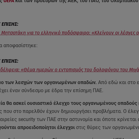
ης
UEFA
και των προέδρων της ΑΕΚ, του ΠΑΟ, του Ολυμπιακού 
Μητσοτάκη για το ελληνικό ποδόσφαιρο: «Κλείνουν οι λέσχες
α αποφασίστηκε:
δέλφεια: «Θέμα ημερών ο εντοπισμός του δολοφόνου του Μιχ
μο των λεσχών των οργανωμένων οπαδών.
Από εδώ και στο 
έχει έναν σύνδεσμο με έδρα την επίσημη ΠΑΕ.
ία θα ασκεί ουσιαστικό έλεγχο τους οργανωμένους οπαδούς
ς που στο παρελθόν έχουν δημιουργήσει προβλήματα. Ο έλε
ταιρείες security των ΠΑΕ στην αστυνομία και όποτε κρίνεται
γούνται απροειδοποίητοι έλεγχοι
στις θύρες των οργανωμέν