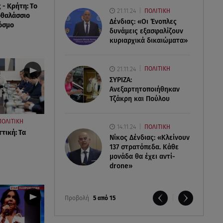
 - Κρήτη: Το
21.11.24
ΠΟΛΙΤΙΚΗ
οθαλάσσιο
Δένδιας: «Οι Ένοπλες
όσμο
δυνάμεις εξασφαλίζουν
κυριαρχικά δικαιώματα»
21.11.24
ΠΟΛΙΤΙΚΗ
ΣΥΡΙΖΑ:
Ανεξαρτητοποιήθηκαν
Τζάκρη και Πούλου
ΠΟΛΙΤΙΚΗ
14.11.24
ΠΟΛΙΤΙΚΗ
τική: Τα
Νίκος Δένδιας: «Κλείνουν
137 στρατόπεδα. Kάθε
μονάδα θα έχει αντί-
drone»
Προβολή
5 από 15