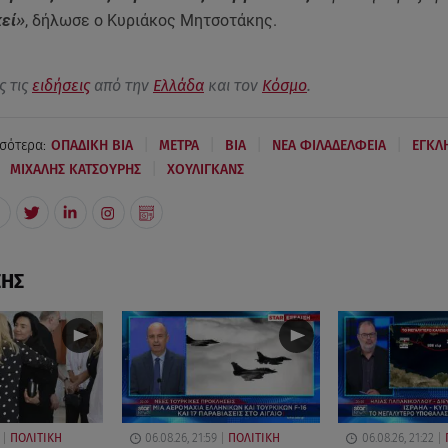
εί
»
, δήλωσε ο Κυριάκος Μητσοτάκης.
ς τις
ειδήσεις
από την
Ελλάδα
και τον
Κόσμο
.
|
|
|
|
σότερα:
ΟΠΑΔΙΚΗ ΒΙΑ
ΜΕΤΡΑ
ΒΙΑ
ΝΕΑ ΦΙΛΑΔΕΛΦΕΙΑ
ΕΓΚΛ
|
ΜΙΧΑΛΗΣ ΚΑΤΣΟΥΡΗΣ
ΧΟΥΛΙΓΚΑΝΣ
ΣΗΣ
ΠΟΛΙΤΙΚΗ
06.08.26, 21:59
ΠΟΛΙΤΙΚΗ
06.08.26, 21:22