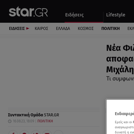
Αθλητικά
Quiz
Ειδήσεις
Lifestyle
Αυτοκίνητο
ΕΙΔΗΣΕΙΣ
ΚΑΙΡΟΣ
ΕΛΛΑΔΑ
ΚΟΣΜΟΣ
ΠΟΛΙΤΙΚΗ
ΕΚ
Νέα Φι
αποφασ
Μιχάλη
Τι συμφων
Ενδιαφερό
Συντακτική Ομάδα
STAR.GR
16.08.23, 18:09
ΠΟΛΙΤΙΚΗ
Εμείς και οι
αναγνωριστι
δυνατή η ε