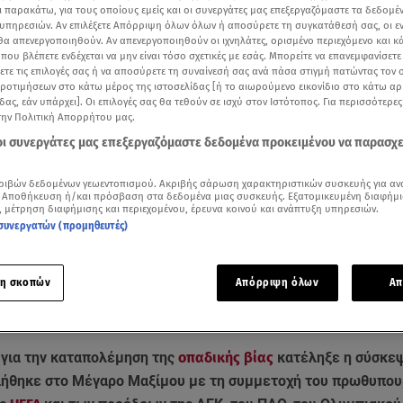
ι παρακάτω, για τους οποίους εμείς και οι συνεργάτες μας επεξεργαζόμαστε τα δεδομέ
υπηρεσιών. Αν επιλέξετε Απόρριψη όλων όλων ή αποσύρετε τη συγκατάθεσή σας, οι ε
 θα απενεργοποιηθούν. Αν απενεργοποιηθούν οι ιχνηλάτες, ορισμένο περιεχόμενο και κά
 που βλέπετε ενδέχεται να μην είναι τόσο σχετικές με εσάς. Μπορείτε να επανεμφανίσετ
ξετε τις επιλογές σας ή να αποσύρετε τη συναίνεσή σας ανά πάσα στιγμή πατώντας τον
προτιμήσεων στο κάτω μέρος της ιστοσελίδας [ή το αιωρούμενο εικονίδιο στο κάτω α
δας, εάν υπάρχει]. Οι επιλογές σας θα τεθούν σε ισχύ στον Ιστότοπος. Για περισσότερε
την Πολιτική Απορρήτου μας.
 οι συνεργάτες μας επεξεργαζόμαστε δεδομένα προκειμένου να παρασχ
ριβών δεδομένων γεωεντοπισμού. Ακριβής σάρωση χαρακτηριστικών συσκευής για αν
 Αποθήκευση ή/και πρόσβαση στα δεδομένα μιας συσκευής. Εξατομικευμένη διαφήμι
, μέτρηση διαφήμισης και περιεχομένου, έρευνα κοινού και ανάπτυξη υπηρεσιών.
συνεργατών (προμηθευτές)
Δείτε περισσότερα άρθρα μας στα αποτελέσματα αναζήτησης
η σκοπών
Απόρριψη όλων
Απ
Add star.gr on Google
α
για την καταπολέμηση της
οπαδικής βίας
κατέληξε η σύσκε
ήθηκε στο Μέγαρο Μαξίμου με τη συμμετοχή του πρωθυπου