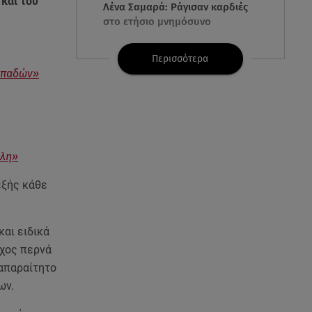
και του
Λένα Σαμαρά: Ράγισαν καρδιές
στο ετήσιο μνημόσυνο
07.08.26 , 11:18
Περισσότερα
Leapmotor T03: Τώρα με 16.190
 οπαδών»
ευρώ
07.08.26 , 11:17
Παρουσιάστρια κοιμήθηκε on
air και έγινε viral- Δείτε το
άλη»
στιγμιότυπο
εξής κάθε
07.08.26 , 11:13
Stars System: Γιορτάζει 20
χρόνια και γίνεται καθημερινό
και ειδικά
στο Star
γχος περνά
 απαραίτητο
07.08.26 , 11:02
ων.
Καινούργιου - Κουτσουμπής:
Αγκαλιασμένοι στα σοκάκια της