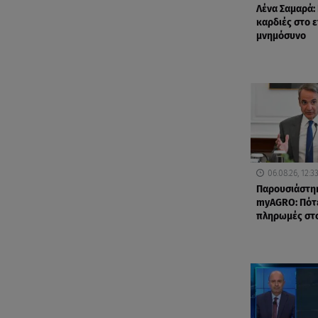
Λένα Σαμαρά:
καρδιές στο 
μνημόσυνο
06.08.26, 12:3
Παρουσιάστη
myAGRO: Πότε
πληρωμές στ