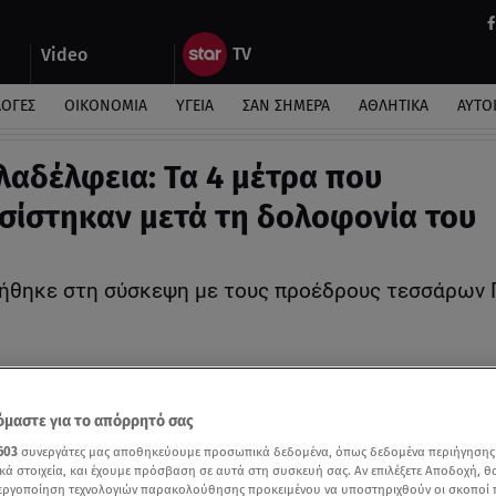
Video
ΛΟΓΕΣ
ΟΙΚΟΝΟΜΙΑ
ΥΓΕΙΑ
ΣΑΝ ΣΗΜΕΡΑ
ΑΘΛΗΤΙΚΑ
ΑΥΤΟ
λαδέλφεια: Τα 4 μέτρα που
ίστηκαν μετά τη δολοφονία του
ήθηκε στη σύσκεψη με τους προέδρους τεσσάρων
μαστε για το απόρρητό σας
603
συνεργάτες μας αποθηκεύουμε προσωπικά δεδομένα, όπως δεδομένα περιήγησης
κά στοιχεία, και έχουμε πρόσβαση σε αυτά στη συσκευή σας. Αν επιλέξετε Αποδοχή, θ
νεργοποίηση τεχνολογιών παρακολούθησης προκειμένου να υποστηριχθούν οι σκοποί