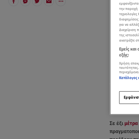
εμφανίζοντα
την παροχή 
τεχνολογίες
διαφημίσεις
για να αλλά
Διαχείριση 
της ιστοσελί
ανατρέξτε σ
Εμείς και
εξής:
Χρήση επακ
ταυτότητας.
περιεχόμενο
Κατάλογος 
Εμφάνισ
Σε έξι
μέτρ
πραγματοποι