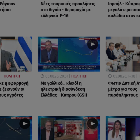
 Ράγισαν
Νέες τουρκικές προκλήσεις
Ισραήλ - Κύπρος
ετήσιο
στο Αιγαίο - Αερομαχία με
μεγαλύτερο υπ
ελληνικά F-16
καλώδιο στον κ
3
ΠΟΛΙΤΙΚΗ
05.08.26, 20:51
ΠΟΛΙΤΙΚΗ
05.08.26, 14:18
κε η εφαρμογή
Με γαλλικό... κλειδί η
Φωτιά Δυτική Ατ
 ξεκινούν οι
ηλεκτρική διασύνδεση
μέτρα για τους
ους αγρότες
Ελλάδας – Κύπρου (GSI)
πυρόπληκτους