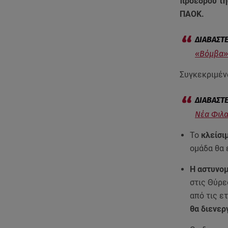
προέδρου τ
ΠΑΟΚ.
«Βόμβα» 
Συγκεκριμέν
Νέα Φιλα
Το
κλείσι
ομάδα θα 
Η αστυνομ
στις Θύρε
από τις ε
θα διενερ