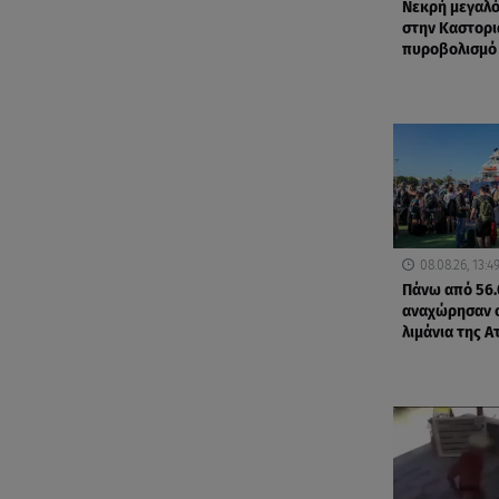
Νεκρή μεγαλ
στην Καστορι
πυροβολισμό
08.08.26, 13:4
Πάνω από 56.
αναχώρησαν 
λιμάνια της Α