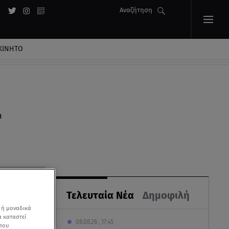
Αναζήτηση
ΚΙΝΗΤΟ
υ
Τελευταία Νέα
Δημοφιλή
 ή μοναδικά
α καταστεί
08.08.26 , 17:45
 που