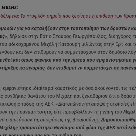
δέλφεια: Το «τυφλό» σημείο που ξεκίνησε η επίθεση των Κροα
 ημερών για να καταλήξουν στην ταυτοποίηση των δραστών κ
υς
», δήλωσε στην Ερτ ο Σταύρος Γεωργόπουλος, δικηγόρος τ
του αδικοχαμένου Μιχάλη Κατσουρή μιλώντας στην Ερτ και τό
ενθούν και δεν επιθυμούν να συμμετάσχουν στον δημόσιο λόγ
πενθεί και όπως φάνηκε από την ημέρα που εμφανιστήκαμε γ
τήριξης κατηγορίας, δεν επιθυμεί να συμμετάσχει σε κανέν
, εμφανίστηκε ιδιαίτερα καυστικός με όσα ακούγονται τις τε
ις συνθήκες θανάτου του Μιχάλη και ξεκαθάρισε ότι ο δράστη
ρίπτωση οπαδός της ΑΕΚ: «
Διατυπώνονται απόψεις οι οποίες εί
υν την πραγματικότητα, είτε προσβάλλουν τη μνήμη του Μιχάλη
α επηρεάσουν τις αποφάσεις της Δικαιοσύνης.
Δημοσιοποιήθη
 Μιχάλης τραυματίστηκε θανάσιμα από φίλο της ΑΕΚ κατά λά
 τη νοημοσύνη μας και τη μνήμη του
».