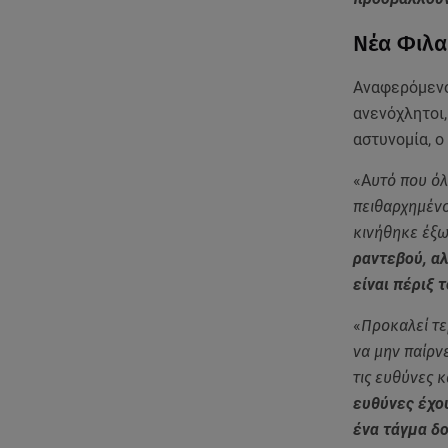
Νέα Φιλα
Αναφερόμενο
ανενόχλητοι,
αστυνομία, 
«A
υτό που όλ
πειθαρχημένο
κινήθηκε έξω
ραντεβού, α
είναι πέριξ 
«
Προκαλεί τε
να μην παίρν
τις ευθύνες κ
ευθύνες έχο
ένα τάγμα δ