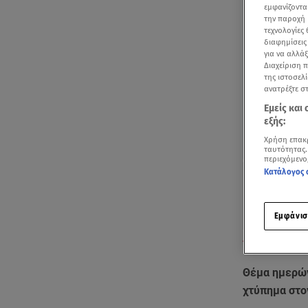
εμφανίζοντα
την παροχή 
τεχνολογίες
διαφημίσεις
για να αλλά
Διαχείριση 
της ιστοσελί
ανατρέξτε σ
Εμείς και
εξής:
Χρήση επακ
ταυτότητας.
περιεχόμενο
Κατάλογος 
Εμφάνισ
Όσα δήλωσε ο 
Θέμα ημερών
χτύπημα στο