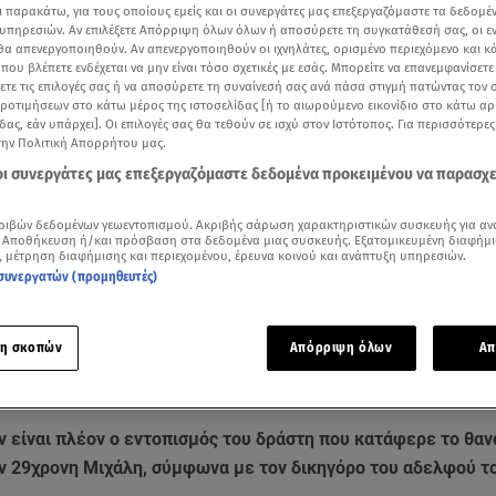
ι παρακάτω, για τους οποίους εμείς και οι συνεργάτες μας επεξεργαζόμαστε τα δεδομέ
υπηρεσιών. Αν επιλέξετε Απόρριψη όλων όλων ή αποσύρετε τη συγκατάθεσή σας, οι ε
 θα απενεργοποιηθούν. Αν απενεργοποιηθούν οι ιχνηλάτες, ορισμένο περιεχόμενο και κά
 που βλέπετε ενδέχεται να μην είναι τόσο σχετικές με εσάς. Μπορείτε να επανεμφανίσετ
ξετε τις επιλογές σας ή να αποσύρετε τη συναίνεσή σας ανά πάσα στιγμή πατώντας τον
προτιμήσεων στο κάτω μέρος της ιστοσελίδας [ή το αιωρούμενο εικονίδιο στο κάτω α
δας, εάν υπάρχει]. Οι επιλογές σας θα τεθούν σε ισχύ στον Ιστότοπος. Για περισσότερε
την Πολιτική Απορρήτου μας.
 οι συνεργάτες μας επεξεργαζόμαστε δεδομένα προκειμένου να παρασχ
ριβών δεδομένων γεωεντοπισμού. Ακριβής σάρωση χαρακτηριστικών συσκευής για αν
 Αποθήκευση ή/και πρόσβαση στα δεδομένα μιας συσκευής. Εξατομικευμένη διαφήμι
, μέτρηση διαφήμισης και περιεχομένου, έρευνα κοινού και ανάπτυξη υπηρεσιών.
συνεργατών (προμηθευτές)
Δείτε περισσότερα άρθρα μας στα αποτελέσματα αναζήτησης
Add star.gr on Google
η σκοπών
Απόρριψη όλων
Απ
δικηγόρος του αδελφού του αδικοχαμένου Μιχάλη / Βίντεο Ερτ
 είναι πλέον ο εντοπισμός του δράστη που κατάφερε το θα
ν 29χρονη Μιχάλη, σύμφωνα με τον δικηγόρο του αδελφού τ