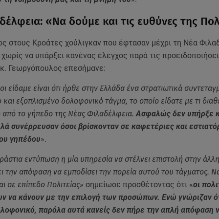
δέλφεια: «Να δούμε και τις ευθύνες της Πολ
ς στους Κροάτες χούλιγκαν που έφτασαν μέχρι τη Νέα Φιλα
 χωρίς να υπάρξει κανένας έλεγχος παρά τις προειδοποιήσει
ο κ. Γεωργόπουλος επεσήμανε:
οι είδαμε είναι ότι ήρθε στην Ελλάδα ένα στρατιωτικά συντεταγ
 και εξοπλισμένο δολοφονικό τάγμα, το οποίο είδατε με τι διαθ
 από το γήπεδο της Νέας Φιλαδέλφεια.
Aσφαλώς δεν υπήρξε 
λλά συνέρρευσαν όσοι βρίσκονταν σε καφετέριες και εστιατό
του γηπέδου
».
ράστια εντύπωση η μία υπηρεσία να στέλνει επιστολή στην άλλη
ει την απόφαση να εμποδίσει την πορεία αυτού του τάγματος. Ν
αι σε επίπεδο Πολιτείας
» σημείωσε προσθέτοντας ότι «
οι πολι
υν να κάνουν με την επιλογή των προσώπων. Ενώ γνώριζαν ό
ολοφονικό, παρόλα αυτά κανείς δεν πήρε την απλή απόφαση ν