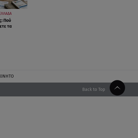
ΕΛΛΑΔΑ
ς: Πού
ετε τα
ΚΙΝΗΤΟ
Back to Top