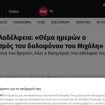
Video
ΛΟΓΕΣ
ΟΙΚΟΝΟΜΙΑ
ΥΓΕΙΑ
ΣΑΝ ΣΗΜΕΡΑ
ΑΘΛΗΤΙΚΑ
ΑΥΤΟ
λαδέλφεια: «Θέμα ημερών ο
σμός του δολοφόνου του Μιχάλη»
ειά του θρηνεί», λέει ο δικηγόρος του αδελφού το
μαστε για το απόρρητό σας
603
συνεργάτες μας αποθηκεύουμε προσωπικά δεδομένα, όπως δεδομένα περιήγησης
κά στοιχεία, και έχουμε πρόσβαση σε αυτά στη συσκευή σας. Αν επιλέξετε Αποδοχή, θ
νεργοποίηση τεχνολογιών παρακολούθησης προκειμένου να υποστηριχθούν οι σκοποί