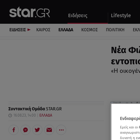
Αθλητικά
Quiz
Ειδήσεις
Lifestyle
Αυτοκίνητο
ΕΙΔΗΣΕΙΣ
ΚΑΙΡΟΣ
ΕΛΛΑΔΑ
ΚΟΣΜΟΣ
ΠΟΛΙΤΙΚΗ
ΕΚ
Νέα Φι
εντοπι
«Η οικογέν
Συντακτική Ομάδα
STAR.GR
16.08.23, 14:00
ΕΛΛΑΔΑ
Ενδιαφερό
Εμείς και οι
αναγνωριστι
δυνατή η ε