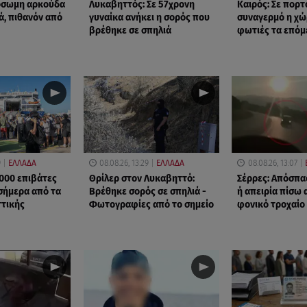
όσωμη αρκούδα
Λυκαβηττός: Σε 57χρονη
Καιρός: Σε πορτ
ά, πιθανόν από
γυναίκα ανήκει η σορός που
συναγερμό η χώ
βρέθηκε σε σπηλιά
φωτιές τα επόμ
9
ΕΛΛΑΔΑ
08.08.26, 13:29
ΕΛΛΑΔΑ
08.08.26, 13:07
000 επιβάτες
Θρίλερ στον Λυκαβηττό:
Σέρρες: Απόσπ
σήμερα από τα
Βρέθηκε σορός σε σπηλιά -
ή απειρία πίσω 
ττικής
Φωτογραφίες από το σημείο
φονικό τροχαίο