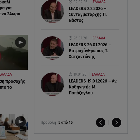
02.02.26
οκαλί
ΕΛΛΑΔΑ
ρα για
LEADERS 2.2.2026 –
ενα 24ωρα
Συνταγματάρχης Π.
Νάστος
26.01.26
ΕΛΛΑΔΑ
LEADERS 26.01.2026 –
Βατραχάνθρωπος Τ.
Χατζαντώνης
19.01.26
ΕΛΛΑΔΑ
ΕΛΛΑΔΑ
LEADERS 19.01.2026 – Αν.
αση προσοχής
Καθηγητής Μ.
από το
Παπάζογλου
Προβολή
5 από 15