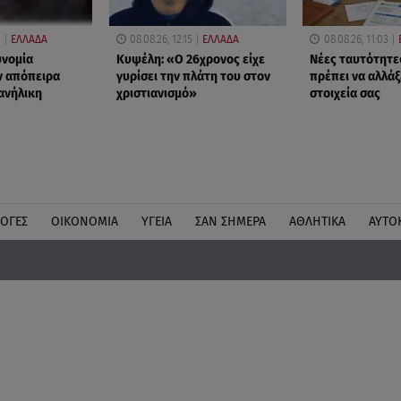
2
ΕΛΛΑΔΑ
08.08.26, 12:15
ΕΛΛΑΔΑ
08.08.26, 11:03
υνομία
Κυψέλη: «Ο 26χρονος είχε
Νέες ταυτότητε
ν απόπειρα
γυρίσει την πλάτη του στον
πρέπει να αλλάξ
 ανήλικη
χριστιανισμό»
στοιχεία σας
ΛΟΓΕΣ
ΟΙΚΟΝΟΜΙΑ
ΥΓΕΙΑ
ΣΑΝ ΣΗΜΕΡΑ
ΑΘΛΗΤΙΚΑ
ΑΥΤΟ