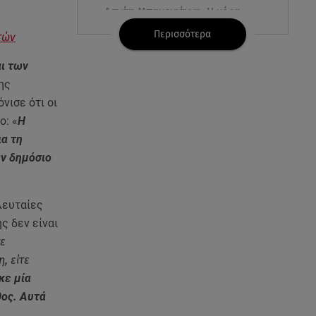
Δανάη Μπακογιάννη: Η κόρη
του Κώστα Μπακογιάννη έκανε
Περισσότερα
τών
πανελλήνιο ρεκόρ
αι των
08.08.26 , 16:45
ης
Πένθος για τον Λιονέλ Μέσι -
νισε ότι οι
Πέθανε ο πατέρας του Χόρχε
ο: «
Η
στα 68 του χρόνια
ια τη
αν δημόσιο
08.08.26 , 16:07
Ευγενία Σαμαρά: Διακοπάρει με
τον Νίκο Μουτσινά - Πού
βρίσκονται;
λευταίες
ς δεν είναι
08.08.26 , 16:00
τε
Back to black: η διαχρονική αξία
, είτε
του μαύρου στην καλοκαιρινή
κε μία
γκαρνταρόμπα
θος. Αυτά