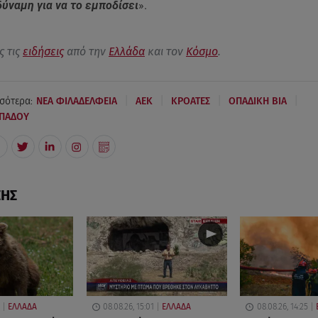
ύναμη για να το εμποδίσει
».
ς τις
ειδήσεις
από την
Ελλάδα
και τον
Κόσμο
.
|
|
|
|
σότερα:
ΝΕΑ ΦΙΛΑΔΕΛΦΕΙΑ
AEK
ΚΡΟΑΤΕΣ
ΟΠΑΔΙΚΗ ΒΙΑ
ΠΑΔΟΥ
ΣΗΣ
ΕΛΛΑΔΑ
08.08.26, 15:01
ΕΛΛΑΔΑ
08.08.26, 14:25