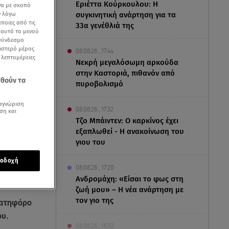
Εριέττα Κούρκουλου: Η
να με σκοπό
συγκινητική ανάρτηση για τα
ν λόγω
ποιες από τις
33α γενέθλιά της
ε αυτό το μενού
 σύνδεσμο
ριστερό μέρος
08.08.26 , 17:44
ς λεπτομέρειες
Νεκρή μεγαλόσωμη αρκούδα
στην Καστοριά, πιθανόν από
εθούν τα
πυροβολισμό
αγνώριση
08.08.26 , 17:32
ση και
Τζο Μπάιντεν: Ο καρκίνος έχει
εξαπλωθεί - Η ανακοίνωση του
γιου του
οδοχή
08.08.26 , 17:20
Ανδρομάχη: «Είσαι το φως στη
ζωή μου» – Η νέα ανάρτηση με
τον γιο της
νατηφόρο
ου.
08.08.26 , 16:52