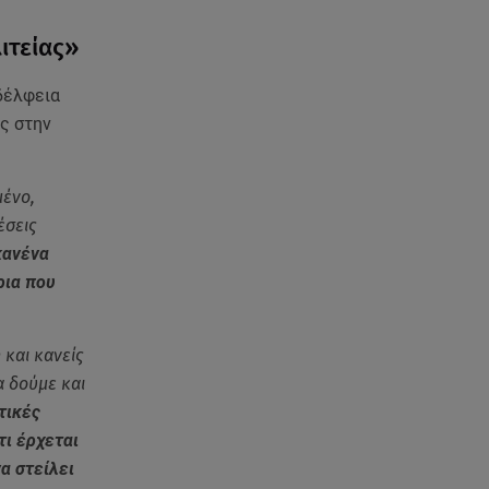
08.08.26 , 15:20
Δούκισσα Νομικού: Από τη
ιτείας»
Μύκονο «πετάχτηκε» στη
Γαλλική Πολυνησία!
δέλφεια
ς στην
08.08.26 , 15:01
Λυκαβηττός: Σε 57χρονη
γυναίκα ανήκει η σορός που
βρέθηκε σε σπηλιά
μένο,
έσεις
08.08.26 , 14:50
κανένα
Κατερίνα Καινούργιου: Η Πάρος
ρια που
και το cool φορμάκι της
κορούλας της!
 και κανείς
08.08.26 , 14:25
α δούμε και
Καιρός: Σε πορτοκαλί
τικές
συναγερμό η χώρα για φωτιές
τι έρχεται
τα επόμενα 24ωρα
α στείλει