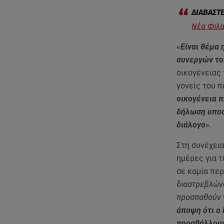
Νέα Φιλα
«
Είναι θέμα
συνεργών το
οικογένειας 
γονείς του π
οικογένεια 
δήλωση υποσ
διάλογο
».
Στη συνέχεια
ημέρες για τ
σε καμία πε
διαστρεβλώνο
προσπαθούν ν
άποψη ότι ο
προσβάλλουν