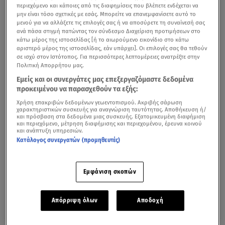
περιεχόμενο και κάποιες από τις διαφημίσεις που βλέπετε ενδέχεται να
μην είναι τόσο σχετικές με εσάς. Μπορείτε να επανεμφανίσετε αυτό το
μενού για να αλλάξετε τις επιλογές σας ή να αποσύρετε τη συναίνεσή σας
ανά πάσα στιγμή πατώντας τον σύνδεσμο Διαχείριση προτιμήσεων στο
κάτω μέρος της ιστοσελίδας [ή το αιωρούμενο εικονίδιο στο κάτω
αριστερό μέρος της ιστοσελίδας, εάν υπάρχει]. Οι επιλογές σας θα τεθούν
σε ισχύ στον Ιστότοπος. Για περισσότερες λεπτομέρειες ανατρέξτε στην
Πολιτική Απορρήτου μας.
Εμείς και οι συνεργάτες μας επεξεργαζόμαστε δεδομένα
προκειμένου να παρασχεθούν τα εξής:
Χρήση επακριβών δεδομένων γεωεντοπισμού. Ακριβής σάρωση
χαρακτηριστικών συσκευής για αναγνώριση ταυτότητας. Αποθήκευση ή/
και πρόσβαση στα δεδομένα μιας συσκευής. Εξατομικευμένη διαφήμιση
και περιεχόμενο, μέτρηση διαφήμισης και περιεχομένου, έρευνα κοινού
και ανάπτυξη υπηρεσιών.
Κατάλογος συνεργατών (προμηθευτές)
Εμφάνιση σκοπών
Απόρριψη όλων
Αποδοχή