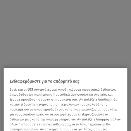
Ενδιαφερόμαστε για το απόρρητό σας
Εμείς και οι
603
συνεργάτες μας αποθηκεύουμε προσωπικά δεδομένα,
όπως δεδομένα περιήγησης ή μοναδικά αναγνωριστικά στοιχεία, και
έχουμε πρόσβαση σε αυτά στη συσκευή σας. Αν επιλέξετε Αποδοχή, θα
καταστεί δυνατή η ενεργοποίηση τεχνολογιών παρακολούθησης
προκειμένου να υποστηριχθούν οι σκοποί που εμφανίζονται παρακάτω,
για τους οποίους εμείς και οι συνεργάτες μας επεξεργαζόμαστε τα
δεδομένα με σκοπό την παροχή υπηρεσιών. Αν επιλέξετε Απόρριψη όλων
όλων ή αποσύρετε τη συγκατάθεσή σας, οι εν λόγω τεχνολογίες θα
απενεργοποιηθούν. Αν απενεργοποιηθούν οι ιχνηλάτες, ορισμένο