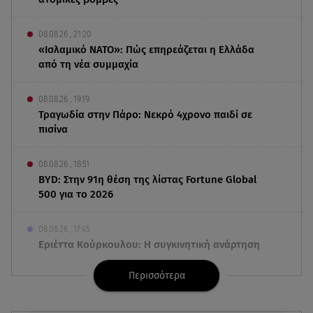
08.08.26 , 21:20
«Ισλαμικό ΝΑΤΟ»: Πώς επηρεάζεται η Ελλάδα
από τη νέα συμμαχία
08.08.26 , 19:19
Τραγωδία στην Πάρο: Νεκρό 4χρονο παιδί σε
πισίνα
08.08.26 , 18:51
BYD: Στην 91η θέση της λίστας Fortune Global
500 για το 2026
08.08.26 , 17:45
Εριέττα Κούρκουλου: Η συγκινητική ανάρτηση
για τα 33α γενέθλιά της
Περισσότερα
08.08.26 , 17:44
Νεκρή μεγαλόσωμη αρκούδα στην Καστοριά,