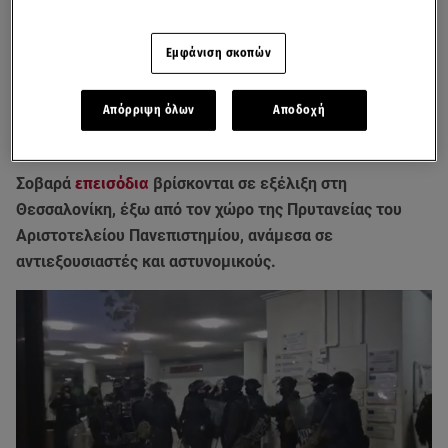
Εμφάνιση σκοπών
Απόρριψη όλων
Αποδοχή
Σοβαρά
επεισόδια
βρίσκονται σε εξέλιξη στη
Θεσσαλονίκη, έξω από τον χώρο της Πρυτανείας του
Αριστοτελείου Πανεπιστημίου, ανάμεσα σε
αντιεξουσιαστές και αστυνομικούς.