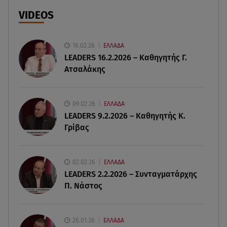
πιθανόν από πυροβολισμό
VIDEOS
08.08.26 , 17:32
Τζο Μπάιντεν: Ο καρκίνος έχει εξαπλωθεί - Η
16.02.26
ΕΛΛΑΔΑ
ανακοίνωση του γιου του
LEADERS 16.2.2026 – Καθηγητής Γ.
Ατσαλάκης
08.08.26 , 17:20
Ανδρομάχη: «Είσαι το φως στη ζωή μου» – Η νέα
ανάρτηση με τον γιο της
09.02.26
ΕΛΛΑΔΑ
LEADERS 9.2.2026 – Καθηγητής Κ.
Γρίβας
08.08.26 , 16:52
Δανάη Μπακογιάννη: Η κόρη του Κώστα
Μπακογιάννη έκανε πανελλήνιο ρεκόρ
02.02.26
ΕΛΛΑΔΑ
LEADERS 2.2.2026 – Συνταγματάρχης
08.08.26 , 16:45
Π. Νάστος
Πένθος για τον Λιονέλ Μέσι - Πέθανε ο πατέρας
του Χόρχε στα 68 του χρόνια
26.01.26
ΕΛΛΑΔΑ
08.08.26 , 16:07