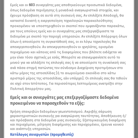
Εμείς και οι
603
συνεργάτες μας αποθηκεύουμε προσωπικά δεδομένα,
όπως δεδομένα περιήγησης ή μοναδικά αναγνωριστικά στοιχεία, και
έχουμε πρόσβαση σε αυτά στη συσκευή σας. Αν επιλέξετε Αποδοχή, θα
καταστεί δυνατή η ενεργοποίηση τεχνολογιών παρακολούθησης
προκειμένου να υποστηριχθούν οι σκοποί που εμφανίζονται παρακάτω,
για τους οποίους εμείς και οι συνεργάτες μας επεξεργαζόμαστε τα
δεδομένα με σκοπό την παροχή υπηρεσιών. Αν επιλέξετε Απόρριψη όλων
όλων ή αποσύρετε τη συγκατάθεσή σας, οι εν λόγω τεχνολογίες θα
απενεργοποιηθούν. Αν απενεργοποιηθούν οι ιχνηλάτες, ορισμένο
περιεχόμενο και κάποιες από τις διαφημίσεις που βλέπετε ενδέχεται να
μην είναι τόσο σχετικές με εσάς. Μπορείτε να επανεμφανίσετε αυτό το
μενού για να αλλάξετε τις επιλογές σας ή να αποσύρετε τη συναίνεσή σας
ανά πάσα στιγμή πατώντας τον σύνδεσμο Διαχείριση προτιμήσεων στο
κάτω μέρος της ιστοσελίδας [ή το αιωρούμενο εικονίδιο στο κάτω
αριστερό μέρος της ιστοσελίδας, εάν υπάρχει]. Οι επιλογές σας θα τεθούν
σε ισχύ στον Ιστότοπος. Για περισσότερες λεπτομέρειες ανατρέξτε στην
Πολιτική Απορρήτου μας.
Εμείς και οι συνεργάτες μας επεξεργαζόμαστε δεδομένα
προκειμένου να παρασχεθούν τα εξής:
Χρήση επακριβών δεδομένων γεωεντοπισμού. Ακριβής σάρωση
χαρακτηριστικών συσκευής για αναγνώριση ταυτότητας. Αποθήκευση ή/
και πρόσβαση στα δεδομένα μιας συσκευής. Εξατομικευμένη διαφήμιση
και περιεχόμενο, μέτρηση διαφήμισης και περιεχομένου, έρευνα κοινού
και ανάπτυξη υπηρεσιών.
Κατάλογος συνεργατών (προμηθευτές)