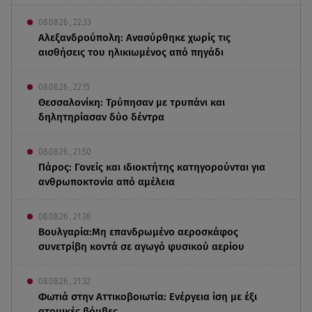
08.08.26 , 22:33
Αλεξανδρούπολη: Ανασύρθηκε χωρίς τις
αισθήσεις του ηλικιωμένος από πηγάδι
08.08.26 , 22:15
Θεσσαλονίκη: Τρύπησαν με τρυπάνι και
δηλητηρίασαν δύο δέντρα
08.08.26 , 21:50
Πάρος: Γονείς και ιδιοκτήτης κατηγορούνται για
ανθρωποκτονία από αμέλεια
08.08.26 , 21:38
Βουλγαρία:Μη επανδρωμένο αεροσκάφος
συνετρίβη κοντά σε αγωγό φυσικού αερίου
08.08.26 , 21:32
Φωτιά στην Αττικοβοιωτία: Ενέργεια ίση με έξι
ατομικές βόμβες