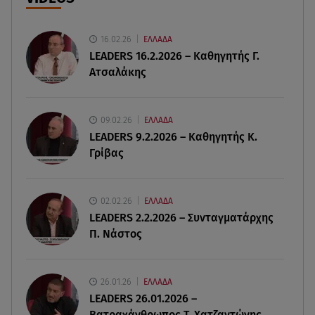
09.08.26 , 09:15
Opel Astra: Ο «αστραφτερός» απόγονος του
Rekord C
16.02.26
ΕΛΛΑΔΑ
LEADERS 16.2.2026 – Καθηγητής Γ.
Ατσαλάκης
09.08.26 , 09:03
Γουίτνεϊ Χιούστον: Οι καταχρήσεις ο γάμος και η
κρυφή σχέση με τη βοηθό της
09.02.26
ΕΛΛΑΔΑ
LEADERS 9.2.2026 – Καθηγητής Κ.
09.08.26 , 08:44
Γρίβας
Σοβαρό τροχαίο στο Λαγονήσι: Τραυματίες δύο
αστυνομικοί της ΔΙΑΣ
02.02.26
ΕΛΛΑΔΑ
09.08.26 , 03:00
LEADERS 2.2.2026 – Συνταγματάρχης
Εορτολόγιο: Ποιοι γιορτάζουν στις 9 Αυγούστου
Π. Νάστος
08.08.26 , 23:55
Αττική: Μπαράζ διαρρήξεων – Λεία 70.000 ευρώ
26.01.26
ΕΛΛΑΔΑ
από μεζονέτα
LEADERS 26.01.2026 –
Βατραχάνθρωπος Τ. Χατζαντώνης