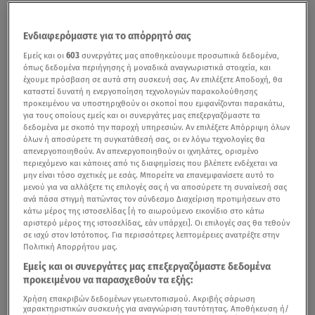
Ενδιαφερόμαστε για το απόρρητό σας
Εμείς και οι
603
συνεργάτες μας αποθηκεύουμε προσωπικά δεδομένα,
όπως δεδομένα περιήγησης ή μοναδικά αναγνωριστικά στοιχεία, και
έχουμε πρόσβαση σε αυτά στη συσκευή σας. Αν επιλέξετε Αποδοχή, θα
καταστεί δυνατή η ενεργοποίηση τεχνολογιών παρακολούθησης
προκειμένου να υποστηριχθούν οι σκοποί που εμφανίζονται παρακάτω,
για τους οποίους εμείς και οι συνεργάτες μας επεξεργαζόμαστε τα
δεδομένα με σκοπό την παροχή υπηρεσιών. Αν επιλέξετε Απόρριψη όλων
όλων ή αποσύρετε τη συγκατάθεσή σας, οι εν λόγω τεχνολογίες θα
απενεργοποιηθούν. Αν απενεργοποιηθούν οι ιχνηλάτες, ορισμένο
περιεχόμενο και κάποιες από τις διαφημίσεις που βλέπετε ενδέχεται να
μην είναι τόσο σχετικές με εσάς. Μπορείτε να επανεμφανίσετε αυτό το
μενού για να αλλάξετε τις επιλογές σας ή να αποσύρετε τη συναίνεσή σας
ανά πάσα στιγμή πατώντας τον σύνδεσμο Διαχείριση προτιμήσεων στο
κάτω μέρος της ιστοσελίδας [ή το αιωρούμενο εικονίδιο στο κάτω
αριστερό μέρος της ιστοσελίδας, εάν υπάρχει]. Οι επιλογές σας θα τεθούν
σε ισχύ στον Ιστότοπος. Για περισσότερες λεπτομέρειες ανατρέξτε στην
Πολιτική Απορρήτου μας.
Εμείς και οι συνεργάτες μας επεξεργαζόμαστε δεδομένα
προκειμένου να παρασχεθούν τα εξής:
Χρήση επακριβών δεδομένων γεωεντοπισμού. Ακριβής σάρωση
χαρακτηριστικών συσκευής για αναγνώριση ταυτότητας. Αποθήκευση ή/