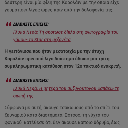
δεύτερη είναι μία φίλη της Καρολάιν με την οποία είχε
γευματίσει λίγες ώρες πριν από την δολοφονία της.
Γλυκά Νερά: Τη σκότωσε δίπλα στη φωτογραφία του
γάμου- Το Star στη μεζονέτα
Η γειτόνισσα που ήταν μεσοτοιχία με την άτυχη
Καρολάιν πριν από λίγο διάστημα έδωσε μια τρίτη
συμπληρωματική κατάθεση στον 12ο τακτικό ανακριτή.
Γλυκά Νερά: Η μητέρα του συζυγοκτόνου «σπάει» τη
σιωπή της
Σύμφωνα με αυτή, άκουγε τσακωμούς από το σπίτι του
ζευγαριού κατά διαστήματα. Ωστόσο, τη νύχτα του
φονικού κατέθεσε ότι δεν άκουσε κάποιο θόρυβο, έως