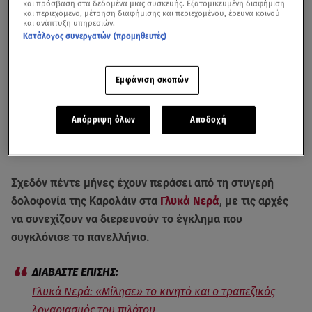
και πρόσβαση στα δεδομένα μιας συσκευής. Εξατομικευμένη διαφήμιση
και περιεχόμενο, μέτρηση διαφήμισης και περιεχομένου, έρευνα κοινού
και ανάπτυξη υπηρεσιών.
Κατάλογος συνεργατών (προμηθευτές)
Εμφάνιση σκοπών
Το ρεπορτάζ του Αλέξανδρου Γύγου στο
κεντρικό δελτίο ειδήσεων του
Απόρριψη όλων
Αποδοχή
Star
σχετικά με τις εξελίξεις της υπόθεσης δολοφονίας της Καρολάιν
(21/09/21)
Σχεδόν πέντε μήνες έχουν περάσει από τη στυγερή
δολοφονία της Καρολάιν στα
Γλυκά Νερά
, με τις αρχές
να συνεχίζουν να διερευνούν το έγκλημα που
συγκλόνισε το πανελλήνιο.
Γλυκά Νερά: «Μίλησε» το κινητό και ο τραπεζικός
λογαριασμός του πιλότου