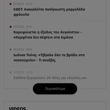
09.08.26 , 10:33
ΕΦΕΤ: Ανακαλείται πασίγνωστη μαρμελάδα
φράουλα
09.08.26 , 10:13
Κορυφώνεται η έξοδος του Αυγούστου -
«Καρφίτσα δεν πέφτει» στα λιμάνια
09.08.26 , 10:10
Ιωάννα Τούνη: «Έβγαλα όλο το βράδυ στο
νοσοκομείο» - Τι συνέβη;
09.08.26 , 10:00
Σαλάτα ζυμαρικών: 20 ιδέες για εύκολες και
νόστιμες καλοκαιρινές συνταγές
Περισσότερα
09.08.26 , 09:49
Καιρός: Red Code σε Αττική και άλλες 5 περιοχές
VIDEOS