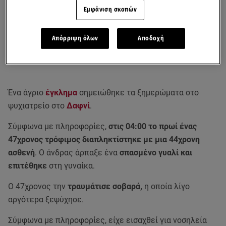
Εμφάνιση σκοπών
Απόρριψη όλων
Αποδοχή
Ένα άγριο
έγκλημα
σημειώθηκε τα ξημερώματα στο
ψυχιατρείο στο
Δαφνί
.
Σύμφωνα με πληροφορίες,
στις 04:00 το πρωί ένας
47χρονος τρόφιμος διαπληκτίστηκε με μια 44χρονη
ασθενή
. Ο άνδρας άρπαξε ένα
σπασμένο γυαλί και
επιτέθηκε
στη γυναίκα.
Ο 47χρονος την
τραυμάτισε σοβαρά,
η οποία λίγο
αργότερα ξεψύχησε.
Σύμφωνα με πληροφορίες, είχε εισαχθεί για νοσηλεία