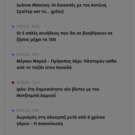
Ιωάννα Μπούκη: Οι διακοπές με τον Αντώνη
Σροίτερ και το... χρέος!
09.08.26 , 16:00
Οι 5 απλές συνήθειες που θα σε βοηθήσουν να
ζήσεις μέχρι τα 100
09.08.26 , 15:54
Μέγκαν Μαρκλ - Πρίγκιπας Χάρι: Πόσταραν selfie
από το ταξίδι στον Καναδά
09.08.26 , 15:40
Ιράν: Στη δημοσιότητα νέο βίντεο με τον
Μοτζταμπά Χαμενεΐ
09.08.26 , 15:16
Χωρισμός στη σόουμπιζ μετά από 8 χρόνια
γάμου - Η ανακοίνωση