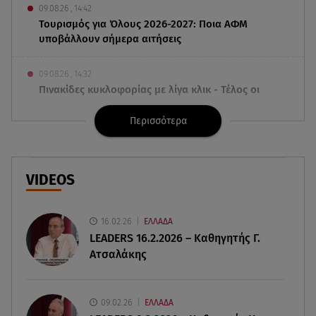
09.08.26 , 14:42
Τουρισμός για Όλους 2026-2027: Ποια ΑΦΜ
υποβάλλουν σήμερα αιτήσεις
09.08.26 , 14:32
Πινακίδες κυκλοφορίας με λίγα κλικ - Τέλος οι
καθυστερήσεις
Περισσότερα
09.08.26 , 14:01
Γνωστός δημοσιογράφος αποκάλυψε ότι
σύντομα παντρεύεται τη σύντροφό του
VIDEOS
09.08.26 , 14:00
Αδιάβροχη μάσκαρα: αφαίρεσε την χωρίς να
16.02.26
ΕΛΛΑΔΑ
ταλαιπωρείς τις βλεφερίδες σου
LEADERS 16.2.2026 – Καθηγητής Γ.
Ατσαλάκης
09.08.26 , 13:47
Χούθι: «Χτύπησαν» διυλιστήριο της Aramco στη
Σαουδική Αραβία
09.02.26
ΕΛΛΑΔΑ