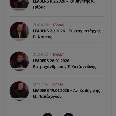
LEADERS 9.2.2026 – Καθηγητής Κ.
Γρίβας
09.08.26 , 13:31
Μήλος: Ελικόπτερο προσγειώθηκε στο
Σαρακήνικο
02.02.26
ΕΛΛΑΔΑ
LEADERS 2.2.2026 – Συνταγματάρχης
09.08.26 , 13:30
Π. Νάστος
Μαντόνα για Γουίλιαμ Όρμπιτ: «Η μουσική σου
μου έδωσε ένα μαγικό χαλί»
26.01.26
ΕΛΛΑΔΑ
09.08.26 , 13:15
LEADERS 26.01.2026 –
Σε Red Code και αύριο Αττική και 15 ακόμα
Βατραχάνθρωπος Τ. Χατζαντώνης
περιοχές - 400 φωτιές σε 10 μέρες
19.01.26
ΕΛΛΑΔΑ
LEADERS 19.01.2026 – Αν. Καθηγητής
Μ. Παπάζογλου