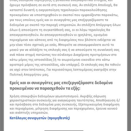
έχουμε πρόσβαση σε αυτά στη συσκευή σας. Αν επιλέξετε Αποδοχή, θα
καταστεί δυνατή η ενεργοποίηση τεχνολογιών παρακολούθησης
προκειμένου να υποστηριχθούν οι σκοποί που εμφανίζονται παρακάτω,
για τους οποίους εμείς και οι συνεργάτες μας επεξεργαζόμαστε τα
δεδομένα με σκοπό την παροχή υπηρεσιών. Αν επιλέξετε Απόρριψη όλων
όλων ή αποσύρετε τη συγκατάθεσή σας, οι εν λόγω τεχνολογίες θα
απενεργοποιηθούν. Αν απενεργοποιηθούν οι ιχνηλάτες, ορισμένο
περιεχόμενο και κάποιες από τις διαφημίσεις που βλέπετε ενδέχεται να
μην είναι τόσο σχετικές με εσάς. Μπορείτε να επανεμφανίσετε αυτό το
μενού για να αλλάξετε τις επιλογές σας ή να αποσύρετε τη συναίνεσή σας
ανά πάσα στιγμή πατώντας τον σύνδεσμο Διαχείριση προτιμήσεων στο
κάτω μέρος της ιστοσελίδας [ή το αιωρούμενο εικονίδιο στο κάτω
αριστερό μέρος της ιστοσελίδας, εάν υπάρχει]. Οι επιλογές σας θα τεθούν
σε ισχύ στον Ιστότοπος. Για περισσότερες λεπτομέρειες ανατρέξτε στην
Πολιτική Απορρήτου μας.
Εμείς και οι συνεργάτες μας επεξεργαζόμαστε δεδομένα
προκειμένου να παρασχεθούν τα εξής:
Χρήση επακριβών δεδομένων γεωεντοπισμού. Ακριβής σάρωση
χαρακτηριστικών συσκευής για αναγνώριση ταυτότητας. Αποθήκευση ή/
και πρόσβαση στα δεδομένα μιας συσκευής. Εξατομικευμένη διαφήμιση
και περιεχόμενο, μέτρηση διαφήμισης και περιεχομένου, έρευνα κοινού
και ανάπτυξη υπηρεσιών.
Κατάλογος συνεργατών (προμηθευτές)