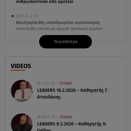
ανθρωποκτονία από αμέλεια
08.08.26 , 21:38
Βουλγαρία:Μη επανδρωμένο αεροσκάφος
συνετρίβη κοντά σε αγωγό φυσικού αερίου
Περισσότερα
08.08.26 , 21:32
Φωτιά στην Αττικοβοιωτία: Ενέργεια ίση με έξι
ατομικές βόμβες
VIDEOS
08.08.26 , 21:20
«Ισλαμικό ΝΑΤΟ»: Πώς επηρεάζεται η Ελλάδα
από τη νέα συμμαχία
16.02.26
ΕΛΛΑΔΑ
LEADERS 16.2.2026 – Καθηγητής Γ.
Ατσαλάκης
08.08.26 , 19:19
Τραγωδία στην Πάρο: Νεκρό 4χρονο παιδί σε
πισίνα
09.02.26
ΕΛΛΑΔΑ
LEADERS 9.2.2026 – Καθηγητής Κ.
08.08.26 , 18:51
Γρίβας