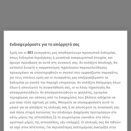
Ενδιαφερόμαστε για το απόρρητό σας
Εμείς και οι
603
συνεργάτες μας αποθηκεύουμε προσωπικά δεδομένα,
όπως δεδομένα περιήγησης ή μοναδικά αναγνωριστικά στοιχεία, και
έχουμε πρόσβαση σε αυτά στη συσκευή σας. Αν επιλέξετε Αποδοχή, θα
καταστεί δυνατή η ενεργοποίηση τεχνολογιών παρακολούθησης
προκειμένου να υποστηριχθούν οι σκοποί που εμφανίζονται παρακάτω,
για τους οποίους εμείς και οι συνεργάτες μας επεξεργαζόμαστε τα
δεδομένα με σκοπό την παροχή υπηρεσιών. Αν επιλέξετε Απόρριψη όλων
όλων ή αποσύρετε τη συγκατάθεσή σας, οι εν λόγω τεχνολογίες θα
απενεργοποιηθούν. Αν απενεργοποιηθούν οι ιχνηλάτες, ορισμένο
περιεχόμενο και κάποιες από τις διαφημίσεις που βλέπετε ενδέχεται να
μην είναι τόσο σχετικές με εσάς. Μπορείτε να επανεμφανίσετε αυτό το
μενού για να αλλάξετε τις επιλογές σας ή να αποσύρετε τη συναίνεσή σας
ανά πάσα στιγμή πατώντας τον σύνδεσμο Διαχείριση προτιμήσεων στο
κάτω μέρος της ιστοσελίδας [ή το αιωρούμενο εικονίδιο στο κάτω
αριστερό μέρος της ιστοσελίδας, εάν υπάρχει]. Οι επιλογές σας θα τεθούν
σε ισχύ στον Ιστότοπος. Για περισσότερες λεπτομέρειες ανατρέξτε στην