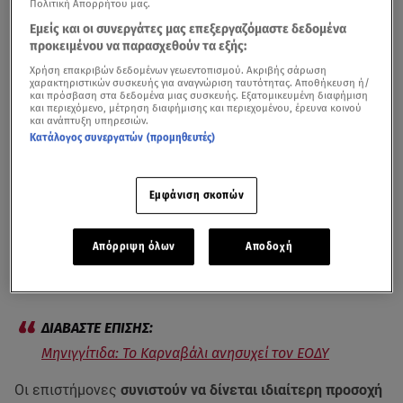
Πολιτική Απορρήτου μας.
Εμείς και οι συνεργάτες μας επεξεργαζόμαστε δεδομένα
προκειμένου να παρασχεθούν τα εξής:
Χρήση επακριβών δεδομένων γεωεντοπισμού. Ακριβής σάρωση
χαρακτηριστικών συσκευής για αναγνώριση ταυτότητας. Αποθήκευση ή/
και πρόσβαση στα δεδομένα μιας συσκευής. Εξατομικευμένη διαφήμιση
και περιεχόμενο, μέτρηση διαφήμισης και περιεχομένου, έρευνα κοινού
και ανάπτυξη υπηρεσιών.
Κατάλογος συνεργατών (προμηθευτές)
Συναγερμός έχει σημάνει στις υγειονομικές αρχές μετά
από τα 14 συνολικά κρούσματα βακτηριακής
Εμφάνιση σκοπών
μηνιγγίτιδας
που έχουν εντοπιστεί στη χώρα μας από
την αρχή του χρόνου. Μάλιστα τα τρία από αυτά
Απόρριψη όλων
Αποδοχή
εντοπίστηκαν στην
Πάτρα
μεταξύ φοιτητών του
πανεπιστημίου.
Μηνιγγίτιδα: Το Καρναβάλι ανησυχεί τον ΕΟΔΥ
Οι επιστήμονες
συνιστούν να δίνεται ιδιαίτερη προσοχή