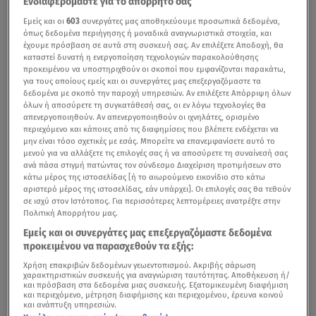
Ενδιαφερόμαστε για το απόρρητό σας
Εμείς και οι
603
συνεργάτες μας αποθηκεύουμε προσωπικά δεδομένα,
όπως δεδομένα περιήγησης ή μοναδικά αναγνωριστικά στοιχεία, και
έχουμε πρόσβαση σε αυτά στη συσκευή σας. Αν επιλέξετε Αποδοχή, θα
καταστεί δυνατή η ενεργοποίηση τεχνολογιών παρακολούθησης
προκειμένου να υποστηριχθούν οι σκοποί που εμφανίζονται παρακάτω,
για τους οποίους εμείς και οι συνεργάτες μας επεξεργαζόμαστε τα
δεδομένα με σκοπό την παροχή υπηρεσιών. Αν επιλέξετε Απόρριψη όλων
όλων ή αποσύρετε τη συγκατάθεσή σας, οι εν λόγω τεχνολογίες θα
απενεργοποιηθούν. Αν απενεργοποιηθούν οι ιχνηλάτες, ορισμένο
περιεχόμενο και κάποιες από τις διαφημίσεις που βλέπετε ενδέχεται να
μην είναι τόσο σχετικές με εσάς. Μπορείτε να επανεμφανίσετε αυτό το
μενού για να αλλάξετε τις επιλογές σας ή να αποσύρετε τη συναίνεσή σας
ανά πάσα στιγμή πατώντας τον σύνδεσμο Διαχείριση προτιμήσεων στο
κάτω μέρος της ιστοσελίδας [ή το αιωρούμενο εικονίδιο στο κάτω
αριστερό μέρος της ιστοσελίδας, εάν υπάρχει]. Οι επιλογές σας θα τεθούν
σε ισχύ στον Ιστότοπος. Για περισσότερες λεπτομέρειες ανατρέξτε στην
Πολιτική Απορρήτου μας.
Εμείς και οι συνεργάτες μας επεξεργαζόμαστε δεδομένα
προκειμένου να παρασχεθούν τα εξής:
Χρήση επακριβών δεδομένων γεωεντοπισμού. Ακριβής σάρωση
χαρακτηριστικών συσκευής για αναγνώριση ταυτότητας. Αποθήκευση ή/
και πρόσβαση στα δεδομένα μιας συσκευής. Εξατομικευμένη διαφήμιση
και περιεχόμενο, μέτρηση διαφήμισης και περιεχομένου, έρευνα κοινού
και ανάπτυξη υπηρεσιών.