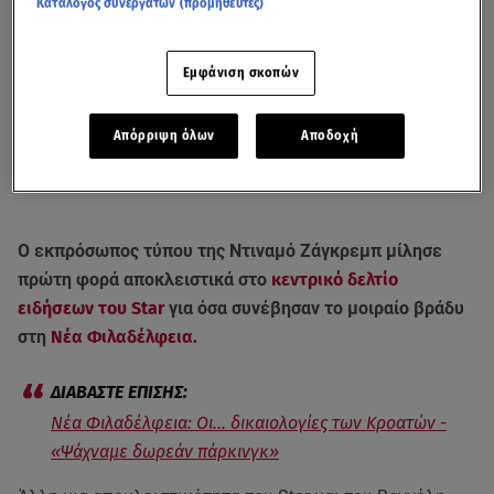
Κατάλογος συνεργατών (προμηθευτές)
Εμφάνιση σκοπών
Απόρριψη όλων
Αποδοχή
Ο εκπρόσωπος τύπου της Ντιναμό Ζάγκρεμπ μίλησε
πρώτη φορά αποκλειστικά στο
κεντρικό δελτίο
ειδήσεων του Star
για όσα συνέβησαν το μοιραίο βράδυ
στη
Νέα Φιλαδέλφεια.
Νέα Φιλαδέλφεια: Οι... δικαιολογίες των Κροατών -
«Ψάχναμε δωρεάν πάρκινγκ»