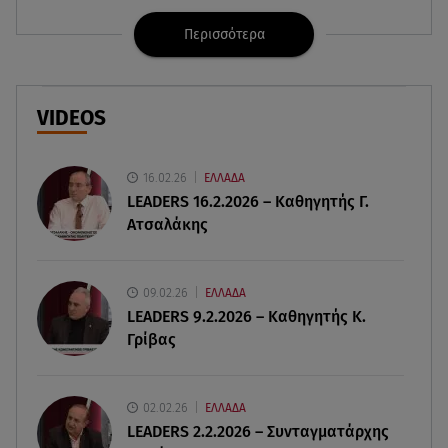
Περισσότερα
09.08.26 , 11:12
Αλέξανδρος Τσουβέλας για Εύα Καρύδη: «Θα το
έκανα 500 φορές»
VIDEOS
09.08.26 , 10:46
Μπαμπάς για δεύτερη φορά ο Γιάννης
Κωνσταντέλιας
16.02.26
ΕΛΛΑΔΑ
LEADERS 16.2.2026 – Καθηγητής Γ.
Ατσαλάκης
09.08.26 , 10:43
Αλέξης Γεωργούλης: Η ανάρτηση από την
παραλία και οι κοιλιακοί!
09.02.26
ΕΛΛΑΔΑ
LEADERS 9.2.2026 – Καθηγητής Κ.
09.08.26 , 10:33
Γρίβας
ΕΦΕΤ: Ανακαλείται πασίγνωστη μαρμελάδα
φράουλα
02.02.26
ΕΛΛΑΔΑ
09.08.26 , 10:13
LEADERS 2.2.2026 – Συνταγματάρχης
Κορυφώνεται η έξοδος του Αυγούστου -