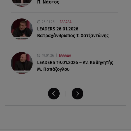
Π. Νάστος
«Καρφίτσα δεν πέφτει» στα λιμάνια
09.08.26 , 10:10
26.01.26
ΕΛΛΑΔΑ
Ιωάννα Τούνη: «Έβγαλα όλο το βράδυ στο
LEADERS 26.01.2026 –
νοσοκομείο» - Τι συνέβη;
Βατραχάνθρωπος Τ. Χατζαντώνης
19.01.26
ΕΛΛΑΔΑ
LEADERS 19.01.2026 – Αν. Καθηγητής
Μ. Παπάζογλου