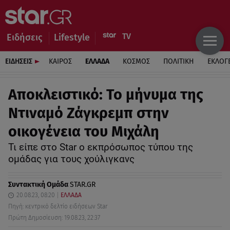
Ειδήσεις
Lifestyle
ΕΙΔΗΣΕΙΣ
ΚΑΙΡΟΣ
ΕΛΛΑΔΑ
ΚΟΣΜΟΣ
ΠΟΛΙΤΙΚΗ
ΕΚΛΟΓ
Αποκλειστικό: Το μήνυμα της
Ντιναμό Ζάγκρεμπ στην
οικογένεια του Μιχάλη
Τι είπε στο Star ο εκπρόσωπος τύπου της
ομάδας για τους χούλιγκανς
Συντακτική Ομάδα
STAR.GR
20.08.23, 08:20
ΕΛΛΑΔΑ
Πηγή: κεντρικό δελτίο ειδήσεων Star
Πρώτη Δημοσίευση: 19.08.23, 22:37