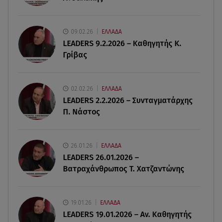
06.08.26 , 20:25
Πώς επικοινωνούν τα ελικόπτερα στη φωτιά και
ο ρόλος του «συνδέσμου»
09.02.26
ΕΛΛΑΔΑ
LEADERS 9.2.2026 – Καθηγητής Κ.
Γρίβας
06.08.26 , 20:16
Αθηνά Οικονομάκου από την Μπόρα Μπόρα:
«Έσκασε όλη η κούραση του χειμώνα»
02.02.26
ΕΛΛΑΔΑ
LEADERS 2.2.2026 – Συνταγματάρχης
06.08.26 , 20:04
Π. Νάστος
Σαμοθράκη: Συγκλονιστική διάσωση 15χρονης
από δύσβατο φαράγγι
26.01.26
ΕΛΛΑΔΑ
06.08.26 , 19:44
LEADERS 26.01.2026 –
Πότε δεν επιβάλλεται φόρος κληρονομιάς σε
Βατραχάνθρωπος Τ. Χατζαντώνης
τραπεζικές καταθέσεις
19.01.26
ΕΛΛΑΔΑ
LEADERS 19.01.2026 – Αν. Καθηγητής