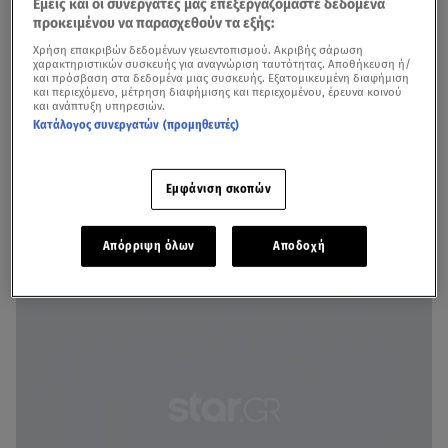
Εμείς και οι συνεργάτες μας επεξεργαζόμαστε δεδομένα
φέρεται να του γλίστρησε, στην προσπάθειά του να
προκειμένου να παρασχεθούν τα εξής:
τραυματίσει τον 19χρονο φοιτητή.
Χρήση επακριβών δεδομένων γεωεντοπισμού. Ακριβής σάρωση
χαρακτηριστικών συσκευής για αναγνώριση ταυτότητας. Αποθήκευση ή/
και πρόσβαση στα δεδομένα μιας συσκευής. Εξατομικευμένη διαφήμιση
και περιεχόμενο, μέτρηση διαφήμισης και περιεχομένου, έρευνα κοινού
και ανάπτυξη υπηρεσιών.
Δολοφονία Άλκη: Αποτυπώματα πάνω στο δρεπάνι
Κατάλογος συνεργατών (προμηθευτές)
«δείχνουν» τον 21χρονο Έλληνα
Φέρεται μάλιστα
να είναι το άτομο που διακρίνεται στο
Εμφάνιση σκοπών
βίντεο από τη δολοφονία, να βρίσκεται στα σκαλιά της
πολυκατοικίας και να χτυπά κάποιο από τα παιδιά,
Απόρριψη όλων
Αποδοχή
πιθανόν τον 19χρονο.