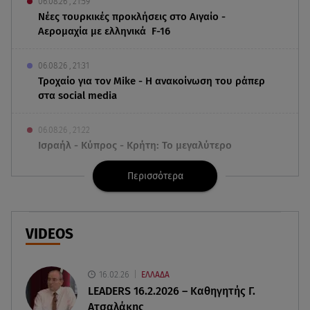
06.08.26 , 21:59
Νέες τουρκικές προκλήσεις στο Αιγαίο -
Αερομαχία με ελληνικά F-16
06.08.26 , 21:31
Τροχαίο για τον Mike - Η ανακοίνωση του ράπερ
στα social media
06.08.26 , 21:22
Ισραήλ - Κύπρος - Κρήτη: Το μεγαλύτερο
υποθαλάσσιο καλώδιο στον κόσμο
Περισσότερα
06.08.26 , 21:07
Motor Oil: Δωρεά πυροσβεστικών οχημάτων και
εξοπλισμού στον Άγιο Βασίλειο
VIDEOS
06.08.26 , 20:49
Άκης Παυλόπουλος: Η τρυφερή εξομολόγηση
16.02.26
ΕΛΛΑΔΑ
της συζύγου του, Ελένης Φωτοπούλου
LEADERS 16.2.2026 – Καθηγητής Γ.
Ατσαλάκης