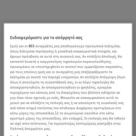
Ενδιαφερόμαστε για το απόρρητό σας
Εμείς και οι
603
συνεργάτες μας αποθηκεύουμε προσωπικά δεδομένα,
όπως δεδομένα περιήγησης ή μοναδικά αναγνωριστικά στοιχεία, και
Ραγδαίες είναι οι εξελίξεις όσον αφορά στη δολοφονία
έχουμε πρόσβαση σε αυτά στη συσκευή σας. Αν επιλέξετε Αποδοχή, θα
καταστεί δυνατή η ενεργοποίηση τεχνολογιών παρακολούθησης
του 19χρονου
Άλκη Καμπανού.
Ένας από τους
προκειμένου να υποστηριχθούν οι σκοποί που εμφανίζονται παρακάτω,
συλληφθέντες έχει τραυματιστεί από μαχαίρι, ενώ στη
για τους οποίους εμείς και οι συνεργάτες μας επεξεργαζόμαστε τα
δεδομένα με σκοπό την παροχή υπηρεσιών. Αν επιλέξετε Απόρριψη όλων
δημοσιότητα βγήκε νέο βίντεο με την κίνηση των
όλων ή αποσύρετε τη συγκατάθεσή σας, οι εν λόγω τεχνολογίες θα
οχημάτων, όπου επέβαιναν οι δράστες λίγο πριν από το
απενεργοποιηθούν. Αν απενεργοποιηθούν οι ιχνηλάτες, ορισμένο
περιεχόμενο και κάποιες από τις διαφημίσεις που βλέπετε ενδέχεται να
έγκλημα.
μην είναι τόσο σχετικές με εσάς. Μπορείτε να επανεμφανίσετε αυτό το
μενού για να αλλάξετε τις επιλογές σας ή να αποσύρετε τη συναίνεσή σας
Σύμφωνα με πληροφορίες που μετέδωσε η ΕΡΤ,
ένας
ανά πάσα στιγμή πατώντας τον σύνδεσμο Διαχείριση προτιμήσεων στο
κάτω μέρος της ιστοσελίδας [ή το αιωρούμενο εικονίδιο στο κάτω
22χρονος Αλβανός, που βρίσκεται ανάμεσα στα άτομα
αριστερό μέρος της ιστοσελίδας, εάν υπάρχει]. Οι επιλογές σας θα τεθούν
που έχουν συλληφθεί, έχει τραυματιστεί στην παλάμη
σε ισχύ στον Ιστότοπος. Για περισσότερες λεπτομέρειες ανατρέξτε στην
Πολιτική Απορρήτου μας.
του χεριού του από μαχαίρι,
που κρατούσε και το οποίο