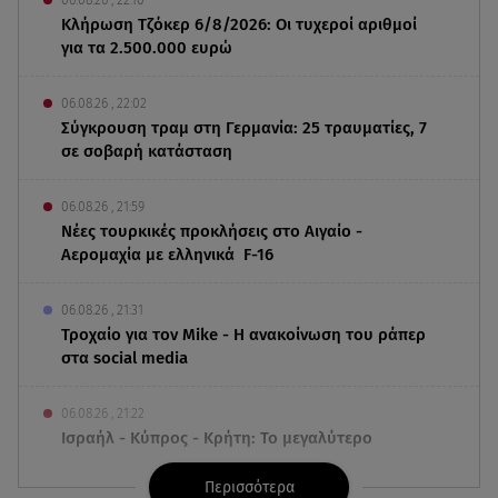
Κλήρωση Τζόκερ 6/8/2026: Οι τυχεροί αριθμοί
για τα 2.500.000 ευρώ
06.08.26 , 22:02
Σύγκρουση τραμ στη Γερμανία: 25 τραυματίες, 7
σε σοβαρή κατάσταση
06.08.26 , 21:59
Νέες τουρκικές προκλήσεις στο Αιγαίο -
Αερομαχία με ελληνικά F-16
06.08.26 , 21:31
Τροχαίο για τον Mike - Η ανακοίνωση του ράπερ
στα social media
06.08.26 , 21:22
Ισραήλ - Κύπρος - Κρήτη: Το μεγαλύτερο
υποθαλάσσιο καλώδιο στον κόσμο
Περισσότερα