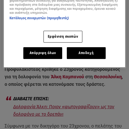
χαρακτηριστικών συσκευής για αναγνώριση ταυτότητας. Αποθήκευση ή/
και πρόσβαση στα δεδομένα μιας συσκευής. Εξατομικευμένη διαφήμιση
και περιεχόμενο, μέτρηση διαφήμισης και περιεχομένου, έρευνα κοινού
και ανάπτυξη υπηρεσιών.
Κατάλογος συνεργατών (προμηθευτές)
Εμφάνιση σκοπών
Αποδοκιμασίες στους συλληφθέντες για τη δολοφονία του Άλκη - Βίντεο
Απόρριψη όλων
Αποδοχή
από το μεσημεριανό δελτίο ειδήσεων του Star
Προφυλακιστέος κρίθηκε ο 23χρονος κατηγορούμενος
για τη δολοφονία του
Άλκη Καμπανού
στη
Θεσσαλονίκη
,
ο οποίος φέρεται να κατονόμασε τους δράστες.
Δολοφονία Άλκη: Ποιον «φωτογραφίζουν» ως τον
δολοφόνο με το δρεπάνι
Σύμφωνα με τον δικηγόρο του 23χρονου, ο πελάτης του