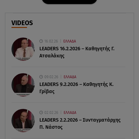
06.08.26 , 21:07
Motor Oil: Δωρεά πυροσβεστικών οχημάτων και
εξοπλισμού στον Άγιο Βασίλειο
VIDEOS
06.08.26 , 20:49
Άκης Παυλόπουλος: Η τρυφερή εξομολόγηση
16.02.26
ΕΛΛΑΔΑ
της συζύγου του, Ελένης Φωτοπούλου
LEADERS 16.2.2026 – Καθηγητής Γ.
Ατσαλάκης
06.08.26 , 20:25
Πώς επικοινωνούν τα ελικόπτερα στη φωτιά και
ο ρόλος του «συνδέσμου»
09.02.26
ΕΛΛΑΔΑ
LEADERS 9.2.2026 – Καθηγητής Κ.
Γρίβας
06.08.26 , 20:16
Αθηνά Οικονομάκου από την Μπόρα Μπόρα:
«Έσκασε όλη η κούραση του χειμώνα»
02.02.26
ΕΛΛΑΔΑ
LEADERS 2.2.2026 – Συνταγματάρχης
06.08.26 , 20:04
Π. Νάστος
Σαμοθράκη: Συγκλονιστική διάσωση 15χρονης
από δύσβατο φαράγγι