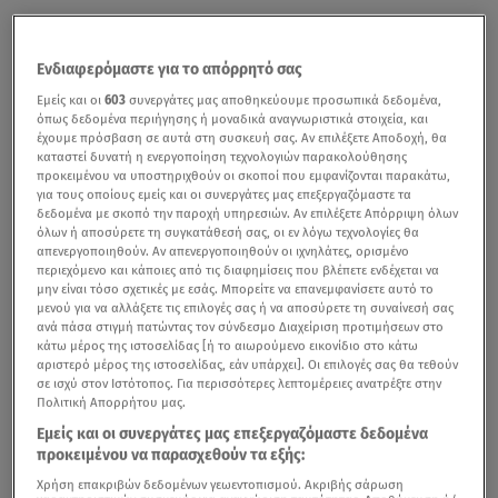
Ενδιαφερόμαστε για το απόρρητό σας
Εμείς και οι
603
συνεργάτες μας αποθηκεύουμε προσωπικά δεδομένα,
όπως δεδομένα περιήγησης ή μοναδικά αναγνωριστικά στοιχεία, και
έχουμε πρόσβαση σε αυτά στη συσκευή σας. Αν επιλέξετε Αποδοχή, θα
καταστεί δυνατή η ενεργοποίηση τεχνολογιών παρακολούθησης
προκειμένου να υποστηριχθούν οι σκοποί που εμφανίζονται παρακάτω,
για τους οποίους εμείς και οι συνεργάτες μας επεξεργαζόμαστε τα
δεδομένα με σκοπό την παροχή υπηρεσιών. Αν επιλέξετε Απόρριψη όλων
όλων ή αποσύρετε τη συγκατάθεσή σας, οι εν λόγω τεχνολογίες θα
απενεργοποιηθούν. Αν απενεργοποιηθούν οι ιχνηλάτες, ορισμένο
περιεχόμενο και κάποιες από τις διαφημίσεις που βλέπετε ενδέχεται να
μην είναι τόσο σχετικές με εσάς. Μπορείτε να επανεμφανίσετε αυτό το
μενού για να αλλάξετε τις επιλογές σας ή να αποσύρετε τη συναίνεσή σας
ανά πάσα στιγμή πατώντας τον σύνδεσμο Διαχείριση προτιμήσεων στο
κάτω μέρος της ιστοσελίδας [ή το αιωρούμενο εικονίδιο στο κάτω
αριστερό μέρος της ιστοσελίδας, εάν υπάρχει]. Οι επιλογές σας θα τεθούν
σε ισχύ στον Ιστότοπος. Για περισσότερες λεπτομέρειες ανατρέξτε στην
Πολιτική Απορρήτου μας.
Εμείς και οι συνεργάτες μας επεξεργαζόμαστε δεδομένα
προκειμένου να παρασχεθούν τα εξής:
Χρήση επακριβών δεδομένων γεωεντοπισμού. Ακριβής σάρωση