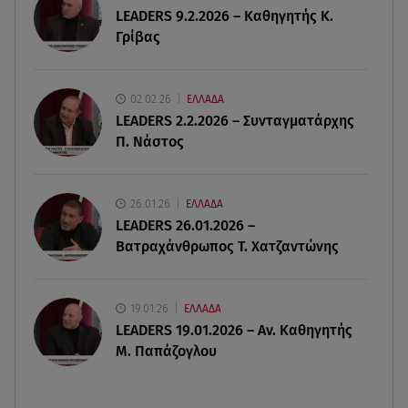
LEADERS 9.2.2026 – Καθηγητής Κ.
Γρίβας
08.08.26 , 17:45
Εριέττα Κούρκουλου: Η συγκινητική ανάρτηση
για τα 33α γενέθλιά της
02.02.26
ΕΛΛΑΔΑ
LEADERS 2.2.2026 – Συνταγματάρχης
08.08.26 , 17:44
Π. Νάστος
Νεκρή μεγαλόσωμη αρκούδα στην Καστοριά,
πιθανόν από πυροβολισμό
26.01.26
ΕΛΛΑΔΑ
08.08.26 , 17:32
LEADERS 26.01.2026 –
Τζο Μπάιντεν: Ο καρκίνος έχει εξαπλωθεί - Η
Βατραχάνθρωπος Τ. Χατζαντώνης
ανακοίνωση του γιου του
19.01.26
ΕΛΛΑΔΑ
LEADERS 19.01.2026 – Αν. Καθηγητής
Μ. Παπάζογλου