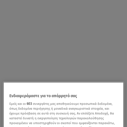
Ενδιαφερόμαστε για το απόρρητό σας
Εμείς και οι
603
συνεργάτες μας αποθηκεύουμε προσωπικά δεδομένα,
όπως δεδομένα περιήγησης ή μοναδικά αναγνωριστικά στοιχεία, και
έχουμε πρόσβαση σε αυτά στη συσκευή σας. Αν επιλέξετε Αποδοχή, θα
καταστεί δυνατή η ενεργοποίηση τεχνολογιών παρακολούθησης
προκειμένου να υποστηριχθούν οι σκοποί που εμφανίζονται παρακάτω,