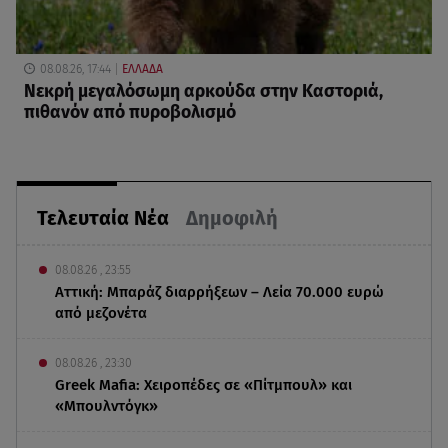
08.08.26, 17:44
ΕΛΛΑΔΑ
Νεκρή μεγαλόσωμη αρκούδα στην Καστοριά,
πιθανόν από πυροβολισμό
Τελευταία Νέα
Δημοφιλή
08.08.26 , 23:55
Αττική: Μπαράζ διαρρήξεων – Λεία 70.000 ευρώ
από μεζονέτα
08.08.26 , 23:30
Greek Mafia: Χειροπέδες σε «Πίτμπουλ» και
«Μπουλντόγκ»