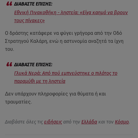
Εθνική Πινακοθήκη - ληστεία: «Είχα καημό να βρουν
τους πίνακες»
Ο δράστης κατάφερε να φύγει γρήγορα από την Οδό
Στρατηγού Καλάρη, ενώ η αστυνομία αναζητά τα ίχνη
του.
Γλυκά Νερά: Από πού εμπνεύστηκε ο πιλότος το
παραμύθι με τη ληστεία
Δεν υπάρχουν πληροφορίες για θύματα ή και
τραυματίες.
Διαβάστε όλες τις
ειδήσεις
από την
Ελλάδα
και τον
Κόσμο
.