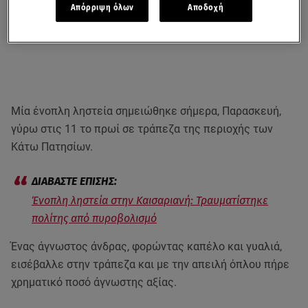
Απόρριψη όλων
Αποδοχή
Μία ένοπλη ληστεία σημειώθηκε σήμερα, Παρασκευή,
γύρω στις 11 το πρωί σε τράπεζα της περιοχής των
Κάτω Πατησίων.
Ένοπλη ληστεία στην Καισαριανή: Τραυματίστηκε
πολίτης από πυροβολισμό
Ένας άγνωστος άνδρας, φορώντας καπέλο και γυαλιά,
εισέβαλλε στην τράπεζα και με την απειλή όπλου πήρε
χρηματικό ποσό άγνωστης αξίας.