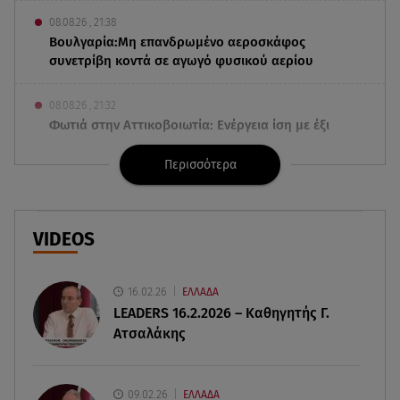
08.08.26 , 21:38
Βουλγαρία:Μη επανδρωμένο αεροσκάφος
συνετρίβη κοντά σε αγωγό φυσικού αερίου
08.08.26 , 21:32
Φωτιά στην Αττικοβοιωτία: Ενέργεια ίση με έξι
ατομικές βόμβες
Περισσότερα
08.08.26 , 21:20
«Ισλαμικό ΝΑΤΟ»: Πώς επηρεάζεται η Ελλάδα
από τη νέα συμμαχία
VIDEOS
08.08.26 , 19:19
Τραγωδία στην Πάρο: Νεκρό 4χρονο παιδί σε
16.02.26
ΕΛΛΑΔΑ
πισίνα
LEADERS 16.2.2026 – Καθηγητής Γ.
Ατσαλάκης
08.08.26 , 18:51
BYD: Στην 91η θέση της λίστας Fortune Global
500 για το 2026
09.02.26
ΕΛΛΑΔΑ