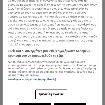
για τους οποίους εμείς και οι συνεργάτες μας επεξεργαζόμαστε τα
δεδομένα με σκοπό την παροχή υπηρεσιών. Αν επιλέξετε Απόρριψη όλων
όλων ή αποσύρετε τη συγκατάθεσή σας, οι εν λόγω τεχνολογίες θα
απενεργοποιηθούν. Αν απενεργοποιηθούν οι ιχνηλάτες, ορισμένο
περιεχόμενο και κάποιες από τις διαφημίσεις που βλέπετε ενδέχεται να
μην είναι τόσο σχετικές με εσάς. Μπορείτε να επανεμφανίσετε αυτό το
μενού για να αλλάξετε τις επιλογές σας ή να αποσύρετε τη συναίνεσή σας
ανά πάσα στιγμή πατώντας τον σύνδεσμο Διαχείριση προτιμήσεων στο
κάτω μέρος της ιστοσελίδας [ή το αιωρούμενο εικονίδιο στο κάτω
αριστερό μέρος της ιστοσελίδας, εάν υπάρχει]. Οι επιλογές σας θα τεθούν
σε ισχύ στον Ιστότοπος. Για περισσότερες λεπτομέρειες ανατρέξτε στην
Πολιτική Απορρήτου μας.
Εμείς και οι συνεργάτες μας επεξεργαζόμαστε δεδομένα
προκειμένου να παρασχεθούν τα εξής:
Χρήση επακριβών δεδομένων γεωεντοπισμού. Ακριβής σάρωση
χαρακτηριστικών συσκευής για αναγνώριση ταυτότητας. Αποθήκευση ή/
και πρόσβαση στα δεδομένα μιας συσκευής. Εξατομικευμένη διαφήμιση
και περιεχόμενο, μέτρηση διαφήμισης και περιεχομένου, έρευνα κοινού
και ανάπτυξη υπηρεσιών.
Κατάλογος συνεργατών (προμηθευτές)
Εμφάνιση σκοπών