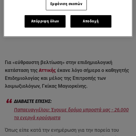
Εμφάνιση σκοπών
Απόρριψη όλων
Αποδοχή
Για «εύθραυστη βελτίωση» στην επιδημιολογική
κατάσταση της
Αττικής
έκανε λόγο σήμερα ο καθηγητής
Επιδημιολογίας και μέλος της Επιτροπής των
λοιμωξιολόγων, Γκίκας Μαγιορκίνης.
Παπαευαγγέλου: Έχουμε δρόμο μπροστά μας - 26.000
τα ενεργά κρούσματα
Όπως είπε κατά την ενημέρωση για την πορεία του