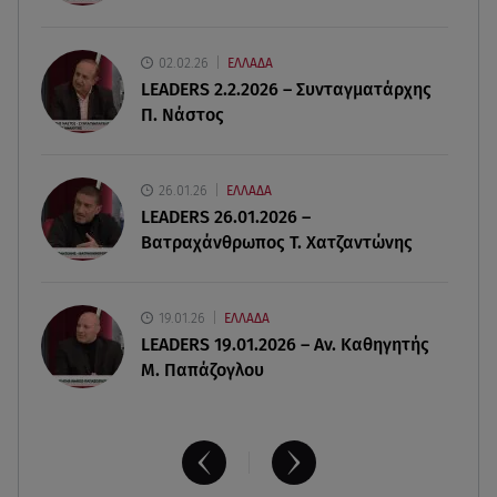
Μαντόνα για Γουίλιαμ Όρμπιτ: «Η μουσική σου
μου έδωσε ένα μαγικό χαλί»
02.02.26
ΕΛΛΑΔΑ
LEADERS 2.2.2026 – Συνταγματάρχης
09.08.26 , 13:15
Π. Νάστος
Σε Red Code και αύριο Αττική και 15 ακόμα
περιοχές - 400 φωτιές σε 10 μέρες
26.01.26
ΕΛΛΑΔΑ
09.08.26 , 12:54
LEADERS 26.01.2026 –
Βαλέρια Χοψονίδου: Βάφτισε τον γιο της στη
Βατραχάνθρωπος Τ. Χατζαντώνης
Βουλιαγμένη - Το όνομα που πήρε
19.01.26
ΕΛΛΑΔΑ
LEADERS 19.01.2026 – Αν. Καθηγητής
Μ. Παπάζογλου