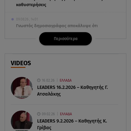
καθυστερήσεις
09.08.26 , 14:01
Γνωστός δημοσιογράφος αποκάλυψε ότι
σύντομα παντρεύεται τη σύντροφό του
Περισσότερα
09.08.26 , 14:00
Αδιάβροχη μάσκαρα: αφαίρεσε την χωρίς να
ταλαιπωρείς τις βλεφερίδες σου
VIDEOS
09.08.26 , 13:47
Χούθι: «Χτύπησαν» διυλιστήριο της Aramco στη
16.02.26
ΕΛΛΑΔΑ
Σαουδική Αραβία
LEADERS 16.2.2026 – Καθηγητής Γ.
Ατσαλάκης
09.08.26 , 13:31
Μήλος: Ελικόπτερο προσγειώθηκε στο
Σαρακήνικο
09.02.26
ΕΛΛΑΔΑ
LEADERS 9.2.2026 – Καθηγητής Κ.
Γρίβας
09.08.26 , 13:30