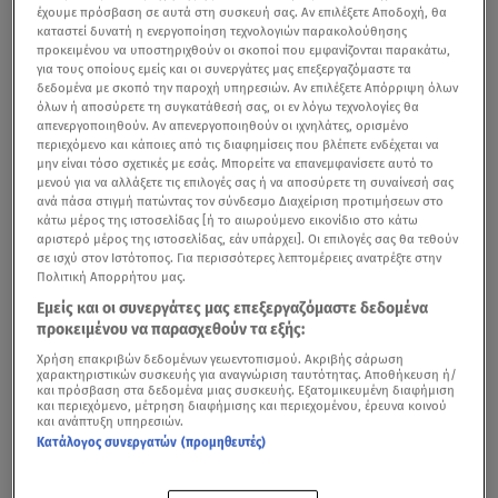
έχουμε πρόσβαση σε αυτά στη συσκευή σας. Αν επιλέξετε Αποδοχή, θα
καταστεί δυνατή η ενεργοποίηση τεχνολογιών παρακολούθησης
προκειμένου να υποστηριχθούν οι σκοποί που εμφανίζονται παρακάτω,
για τους οποίους εμείς και οι συνεργάτες μας επεξεργαζόμαστε τα
δεδομένα με σκοπό την παροχή υπηρεσιών. Αν επιλέξετε Απόρριψη όλων
όλων ή αποσύρετε τη συγκατάθεσή σας, οι εν λόγω τεχνολογίες θα
απενεργοποιηθούν. Αν απενεργοποιηθούν οι ιχνηλάτες, ορισμένο
περιεχόμενο και κάποιες από τις διαφημίσεις που βλέπετε ενδέχεται να
μην είναι τόσο σχετικές με εσάς. Μπορείτε να επανεμφανίσετε αυτό το
μενού για να αλλάξετε τις επιλογές σας ή να αποσύρετε τη συναίνεσή σας
ανά πάσα στιγμή πατώντας τον σύνδεσμο Διαχείριση προτιμήσεων στο
κάτω μέρος της ιστοσελίδας [ή το αιωρούμενο εικονίδιο στο κάτω
αριστερό μέρος της ιστοσελίδας, εάν υπάρχει]. Οι επιλογές σας θα τεθούν
σε ισχύ στον Ιστότοπος. Για περισσότερες λεπτομέρειες ανατρέξτε στην
Πολιτική Απορρήτου μας.
Εμείς και οι συνεργάτες μας επεξεργαζόμαστε δεδομένα
προκειμένου να παρασχεθούν τα εξής:
Χρήση επακριβών δεδομένων γεωεντοπισμού. Ακριβής σάρωση
χαρακτηριστικών συσκευής για αναγνώριση ταυτότητας. Αποθήκευση ή/
και πρόσβαση στα δεδομένα μιας συσκευής. Εξατομικευμένη διαφήμιση
και περιεχόμενο, μέτρηση διαφήμισης και περιεχομένου, έρευνα κοινού
και ανάπτυξη υπηρεσιών.
Κατάλογος συνεργατών (προμηθευτές)