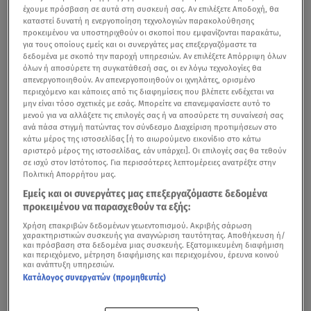
έχουμε πρόσβαση σε αυτά στη συσκευή σας. Αν επιλέξετε Αποδοχή, θα
καταστεί δυνατή η ενεργοποίηση τεχνολογιών παρακολούθησης
προκειμένου να υποστηριχθούν οι σκοποί που εμφανίζονται παρακάτω,
για τους οποίους εμείς και οι συνεργάτες μας επεξεργαζόμαστε τα
δεδομένα με σκοπό την παροχή υπηρεσιών. Αν επιλέξετε Απόρριψη όλων
όλων ή αποσύρετε τη συγκατάθεσή σας, οι εν λόγω τεχνολογίες θα
απενεργοποιηθούν. Αν απενεργοποιηθούν οι ιχνηλάτες, ορισμένο
περιεχόμενο και κάποιες από τις διαφημίσεις που βλέπετε ενδέχεται να
μην είναι τόσο σχετικές με εσάς. Μπορείτε να επανεμφανίσετε αυτό το
μενού για να αλλάξετε τις επιλογές σας ή να αποσύρετε τη συναίνεσή σας
ΑΓΙΟ ΟΡΟΣ:
Η Σαρακοστή είναι μια περίοδος
ανά πάσα στιγμή πατώντας τον σύνδεσμο Διαχείριση προτιμήσεων στο
κάτω μέρος της ιστοσελίδας [ή το αιωρούμενο εικονίδιο στο κάτω
πνευματικής και σωματικής προετοιμασίας, κατά την
αριστερό μέρος της ιστοσελίδας, εάν υπάρχει]. Οι επιλογές σας θα τεθούν
οποία η νηστεία παίζει κεντρικό ρόλο.
σε ισχύ στον Ιστότοπος. Για περισσότερες λεπτομέρειες ανατρέξτε στην
Πολιτική Απορρήτου μας.
Του Γιώργου Θεοχάρη
Εμείς και οι συνεργάτες μας επεξεργαζόμαστε δεδομένα
προκειμένου να παρασχεθούν τα εξής:
Στο Άγιον Όρος, η αγιορείτικη κουζίνα έχει διαμορφώσει
Χρήση επακριβών δεδομένων γεωεντοπισμού. Ακριβής σάρωση
χαρακτηριστικών συσκευής για αναγνώριση ταυτότητας. Αποθήκευση ή/
έναν πλούσιο κατάλογο από νηστίσιμες συνταγές,
και πρόσβαση στα δεδομένα μιας συσκευής. Εξατομικευμένη διαφήμιση
και περιεχόμενο, μέτρηση διαφήμισης και περιεχομένου, έρευνα κοινού
βασισμένες σε απλά και αγνά υλικά. Χωρίς τη χρήση
και ανάπτυξη υπηρεσιών.
ψαριού, γαλακτοκομικών ή λαδιού σε ορισμένες ημέρες,
Κατάλογος συνεργατών (προμηθευτές)
οι μοναχοί δημιουργούν γεύματα που αναδεικνύουν τη
φυσική νοστιμιά των υλικών, διατηρώντας παράλληλα