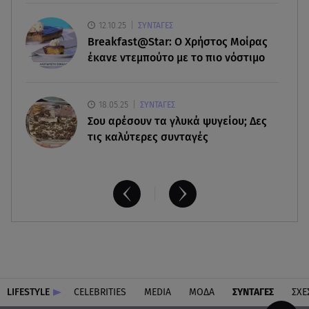
09.08.26 , 13:47
12.10.25
ΣΥΝΤΑΓΕΣ
Χούθι: «Χτύπησαν» διυλιστήριο της Aramco στη
Breakfast@Star: O Xρήστος Μοίρας
Σαουδική Αραβία
έκανε ντεμπούτο με το πιο νόστιμο
18.05.25
ΣΥΝΤΑΓΕΣ
Σου αρέσουν τα γλυκά ψυγείου; Δες
τις καλύτερες συνταγές
LIFESTYLE
CELEBRITIES
MEDIA
ΜΟΔΑ
ΣΥΝΤΑΓΕΣ
ΣΧΕ