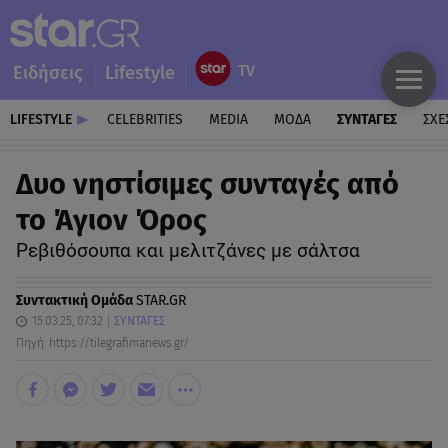
Ειδήσεις
Lifestyle
LIFESTYLE
CELEBRITIES
MEDIA
ΜΟΔΑ
ΣΥΝΤΑΓΕΣ
ΣΧΕ
Δυο νηστίσιμες συνταγές από
το Άγιον Όρος
Ρεβιθόσουπα και μελιτζάνες με σάλτσα
Συντακτική Ομάδα
STAR.GR
15.03.25, 07:32
ΣΥΝΤΑΓΕΣ
Πηγή: https://tilegrafimanews.gr/