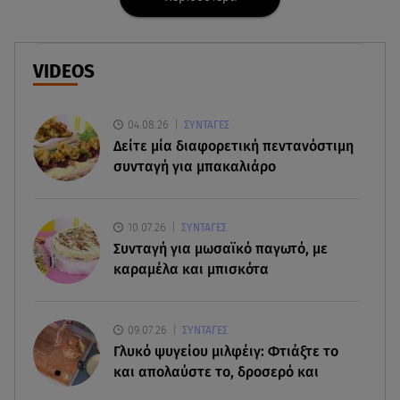
09.08.26 , 15:16
Χωρισμός στη σόουμπιζ μετά από 8 χρόνια
γάμου - Η ανακοίνωση
VIDEOS
09.08.26 , 14:42
Τουρισμός για Όλους 2026-2027: Ποια ΑΦΜ
υποβάλλουν σήμερα αιτήσεις
04.08.26
ΣΥΝΤΑΓΕΣ
Δείτε μία διαφορετική πεντανόστιμη
συνταγή για μπακαλιάρο
09.08.26 , 14:32
Πινακίδες κυκλοφορίας με λίγα κλικ - Τέλος οι
καθυστερήσεις
10.07.26
ΣΥΝΤΑΓΕΣ
Συνταγή για μωσαϊκό παγωτό, με
09.08.26 , 14:01
καραμέλα και μπισκότα
Γνωστός δημοσιογράφος αποκάλυψε ότι
σύντομα παντρεύεται τη σύντροφό του
09.07.26
ΣΥΝΤΑΓΕΣ
09.08.26 , 14:00
Γλυκό ψυγείου μιλφέιγ: Φτιάξτε το
Αδιάβροχη μάσκαρα: αφαίρεσε την χωρίς να
και απολαύστε το, δροσερό και
ταλαιπωρείς τις βλεφερίδες σου