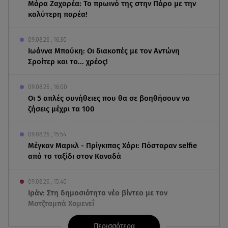
Μάρα Ζαχαρέα: Το πρωινό της στην Πάρο με την
καλύτερη παρέα!
09.08.26 , 16:30
Ιωάννα Μπούκη: Οι διακοπές με τον Αντώνη
Σροίτερ και το... χρέος!
09.08.26 , 16:00
Οι 5 απλές συνήθειες που θα σε βοηθήσουν να
ζήσεις μέχρι τα 100
09.08.26 , 15:54
Μέγκαν Μαρκλ - Πρίγκιπας Χάρι: Πόσταραν selfie
από το ταξίδι στον Καναδά
09.08.26 , 15:40
Ιράν: Στη δημοσιότητα νέο βίντεο με τον
Μοτζταμπά Χαμενεΐ
Περισσότερα