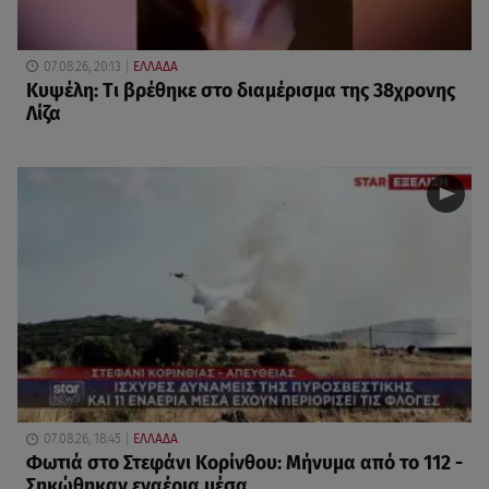
07.08.26, 20:13
ΕΛΛΑΔΑ
Κυψέλη: Tι βρέθηκε στο διαμέρισμα της 38χρονης
Λίζα
07.08.26, 18:45
ΕΛΛΑΔΑ
Φωτιά στο Στεφάνι Κορίνθου: Μήνυμα από το 112 -
Σηκώθηκαν εναέρια μέσα