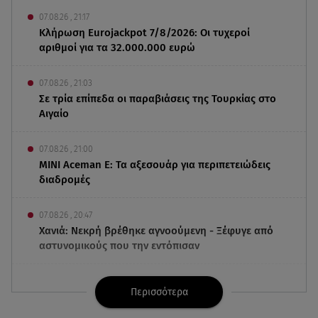
07.08.26 , 21:17
Κλήρωση Eurojackpot 7/8/2026: Οι τυχεροί
αριθμοί για τα 32.000.000 ευρώ
07.08.26 , 21:03
Σε τρία επίπεδα οι παραβιάσεις της Τουρκίας στο
Αιγαίο
07.08.26 , 21:00
MINI Aceman E: Τα αξεσουάρ για περιπετειώδεις
διαδρομές
07.08.26 , 20:47
Χανιά: Νεκρή βρέθηκε αγνοούμενη - Ξέφυγε από
αστυνομικούς που την εντόπισαν
07.08.26 , 20:18
Περισσότερα
Μυστράς: Κρίσιμος για το κατηγορητήριο ο
χρόνος θανάτου του 90χρονου