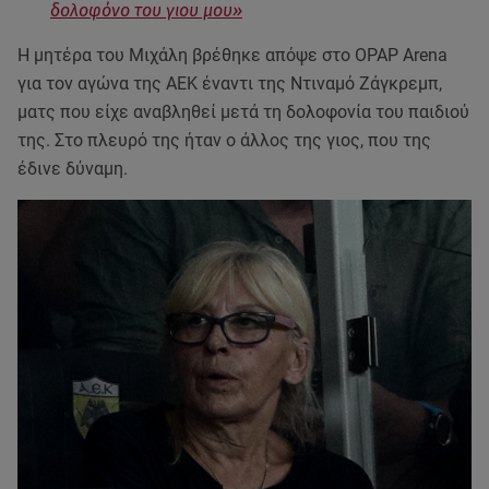
δολοφόνο του γιου μου»
Η μητέρα του Μιχάλη βρέθηκε απόψε στο OPAP Arena
για τον αγώνα της ΑΕΚ έναντι της Ντιναμό Ζάγκρεμπ,
ματς που είχε αναβληθεί μετά τη δολοφονία του παιδιού
της. Στο πλευρό της ήταν ο άλλος της γιος, που της
έδινε δύναμη.