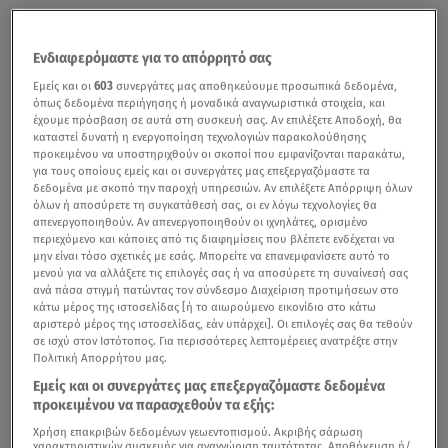
Ενδιαφερόμαστε για το απόρρητό σας
Εμείς και οι
603
συνεργάτες μας αποθηκεύουμε προσωπικά δεδομένα,
όπως δεδομένα περιήγησης ή μοναδικά αναγνωριστικά στοιχεία, και
έχουμε πρόσβαση σε αυτά στη συσκευή σας. Αν επιλέξετε Αποδοχή, θα
καταστεί δυνατή η ενεργοποίηση τεχνολογιών παρακολούθησης
προκειμένου να υποστηριχθούν οι σκοποί που εμφανίζονται παρακάτω,
για τους οποίους εμείς και οι συνεργάτες μας επεξεργαζόμαστε τα
δεδομένα με σκοπό την παροχή υπηρεσιών. Αν επιλέξετε Απόρριψη όλων
όλων ή αποσύρετε τη συγκατάθεσή σας, οι εν λόγω τεχνολογίες θα
απενεργοποιηθούν. Αν απενεργοποιηθούν οι ιχνηλάτες, ορισμένο
περιεχόμενο και κάποιες από τις διαφημίσεις που βλέπετε ενδέχεται να
μην είναι τόσο σχετικές με εσάς. Μπορείτε να επανεμφανίσετε αυτό το
μενού για να αλλάξετε τις επιλογές σας ή να αποσύρετε τη συναίνεσή σας
ανά πάσα στιγμή πατώντας τον σύνδεσμο Διαχείριση προτιμήσεων στο
κάτω μέρος της ιστοσελίδας [ή το αιωρούμενο εικονίδιο στο κάτω
αριστερό μέρος της ιστοσελίδας, εάν υπάρχει]. Οι επιλογές σας θα τεθούν
σε ισχύ στον Ιστότοπος. Για περισσότερες λεπτομέρειες ανατρέξτε στην
Πολιτική Απορρήτου μας.
Εμείς και οι συνεργάτες μας επεξεργαζόμαστε δεδομένα
προκειμένου να παρασχεθούν τα εξής:
Χρήση επακριβών δεδομένων γεωεντοπισμού. Ακριβής σάρωση
χαρακτηριστικών συσκευής για αναγνώριση ταυτότητας. Αποθήκευση ή/