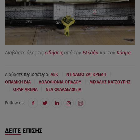
Διαβάστε όλες τις
ειδήσεις
από την
Ελλάδα
και τον
Κόσμο
.
|
|
Διαβάστε περισσότερα:
AEK
ΝΤΙΝΑΜΟ ΖΑΓΚΡΕΜΠ
|
|
ΟΠΑΔΙΚΗ ΒΙΑ
ΔΟΛΟΦΟΝΙΑ ΟΠΑΔΟΥ
ΜΙΧΑΛΗΣ ΚΑΤΣΟΥΡΗΣ
|
|
OPAP ARENA
ΝΕΑ ΦΙΛΑΔΕΛΦΕΙΑ
Follow us:
ΔΕΙΤΕ ΕΠΙΣΗΣ