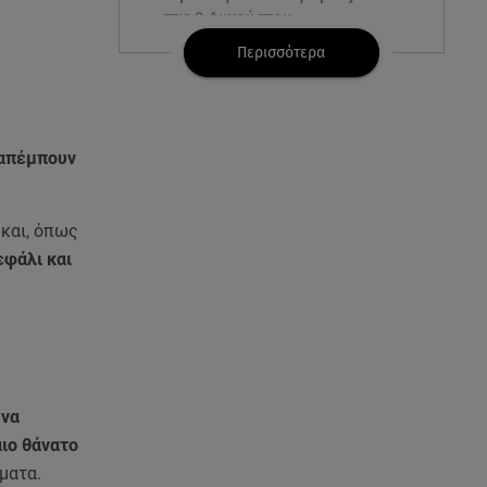
στις 8 Αυγούστου
Περισσότερα
07.08.26 , 22:40
Χανιά: Φίδι δάγκωσε 13χρονο σε
παραλία
ραπέμπουν
07.08.26 , 22:05
Φωτιές: Στάχτη Το Πράσινο
Στολίδι Της Δυτικής Αττικής
 και, όπως
εφάλι και
07.08.26 , 21:50
«Συμφωνία της Μέκκας» για
Τουρκία – Σαουδική Αραβία -
Πακιστάν
07.08.26 , 21:50
να
Καιρός: Έρχονται ξανά 40άρια -
Σε ποιες περιοχές
ιο θάνατο
ήματα.