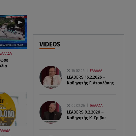
αγνοούμενη - Ξέφυγε από
αστυνομικούς που την
εντόπισαν
07.08.26 , 20:18
Μυστράς: Κρίσιμος για το
VIDEOS
κατηγορητήριο ο χρόνος
θανάτου του 90χρονου
ΕΛΛΑΔΑ
κωσε
αλία
16.02.26
ΕΛΛΑΔΑ
LEADERS 16.2.2026 –
Καθηγητής Γ. Ατσαλάκης
09.02.26
ΕΛΛΑΔΑ
LEADERS 9.2.2026 –
Καθηγητής Κ. Γρίβας
ΛΛΑΔΑ