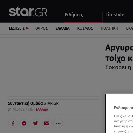
Αθλητικά
Quiz
Ειδήσεις
Lifestyle
Αυτοκίνητο
ΕΙΔΗΣΕΙΣ
ΚΑΙΡΟΣ
ΕΛΛΑΔΑ
ΚΟΣΜΟΣ
ΠΟΛΙΤΙΚΗ
ΕΚ
Αργυρο
τοίχο 
Σοκάρει η
Συντακτική Ομάδα
STAR.GR
Ενδιαφερό
19.01.22, 14:16
ΕΛΛΑΔΑ
Εμείς και οι
αναγνωριστι
δυνατή η ε
εμφανίζοντα