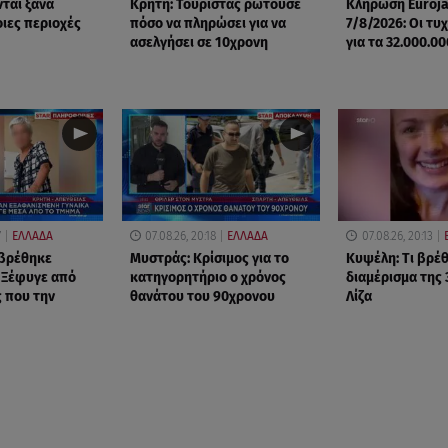
νται ξανά
Κρήτη: Τουρίστας ρωτούσε
Κλήρωση Euroj
οιες περιοχές
πόσο να πληρώσει για να
7/8/2026: Οι τυ
ασελγήσει σε 10χρονη
για τα 32.000.0
7
ΕΛΛΑΔΑ
07.08.26, 20:18
ΕΛΛΑΔΑ
07.08.26, 20:13
 βρέθηκε
Μυστράς: Κρίσιμος για το
Κυψέλη: Tι βρέ
 Ξέφυγε από
κατηγορητήριο ο χρόνος
διαμέρισμα της
 που την
θανάτου του 90χρονου
Λίζα