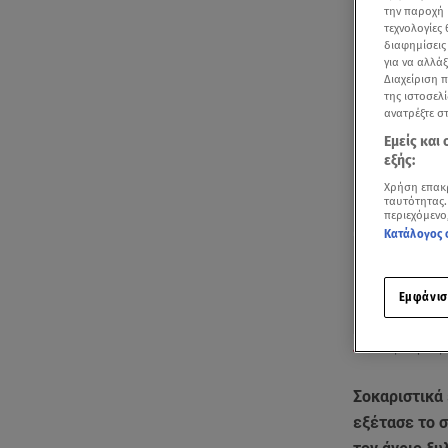
την παροχή 
τεχνολογίες
διαφημίσεις
για να αλλά
Διαχείριση 
της ιστοσελί
ανατρέξτε σ
Εμείς και
εξής:
Χρήση επακ
ταυτότητας.
περιεχόμενο
Κατάλογος 
Εμφάνισ
Σοκάρει η ιατρ
Σοκαριστικά 
εξέτασε το 