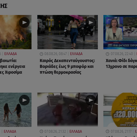
ΣΗΣ
6
ΕΛΛΑΔΑ
08.08.26, 08:47
ΕΛΛΑΔΑ
07.08.26, 22:40
βοιωτία:
Καιρός Δεκαπενταύγουστος:
Χανιά: Φίδι δάγ
ηκε ενέργεια
Βοριάδες έως 9 μποφόρ και
13χρονο σε παρ
ες Χιροσίμα
πτώση θερμοκρασίας
0
ΕΛΛΑΔΑ
07.08.26, 21:32
ΕΛΛΑΔΑ
07.08.26, 21:17
Ε