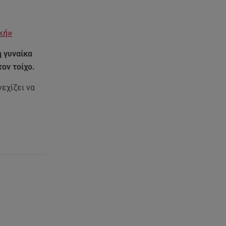
07.08.26 , 21:32
Κρήτη: Τουρίστας ρωτούσε
πόσο να πληρώσει για να
ακή»
ασελγήσει σε 10χρονη
η γυναίκα
07.08.26 , 21:17
τον τοίχο.
Κλήρωση Eurojackpot
7/8/2026: Οι τυχεροί αριθμοί για
εχίζει να
τα 32.000.000 ευρώ
07.08.26 , 21:03
Σε τρία επίπεδα οι παραβιάσεις
της Τουρκίας στο Αιγαίο
07.08.26 , 21:00
MINI Aceman E: Τα αξεσουάρ για
περιπετειώδεις διαδρομές
07.08.26 , 20:47
Χανιά: Νεκρή βρέθηκε