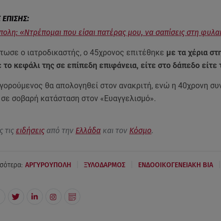
ολη: «Ντρέπομαι που είσαι πατέρας μου, να σαπίσεις στη φυλ
τωσε ο ιατροδικαστής, ο 45χρονος επιτέθηκε
με τα χέρια στ
 το κεφάλι της σε επίπεδη επιφάνεια, είτε στο δάπεδο είτε 
γορούμενος θα απολογηθεί στον ανακριτή, ενώ η 40χρονη συν
 σε σοβαρή κατάσταση στον «Ευαγγελισμό».
ς τις
ειδήσεις
από την
Ελλάδα
και τον
Κόσμο
.
|
|
|
σότερα:
ΑΡΓΥΡΟΥΠΟΛΗ
ΞΥΛΟΔΑΡΜΟΣ
ΕΝΔΟΟΙΚΟΓΕΝΕΙΑΚΗ ΒΙΑ