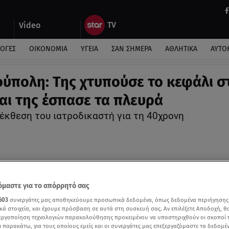
Video
ΛΟΓΕΣ
ΟΙΚΟΝΟΜΙΑ
ΥΓΕΙΑ
ΣΑΝ ΣΗΜΕΡΑ
ΑΘΛΗΤΙΚΑ
ΑΥΤΟ
ύπολη: Της χτυπούσε το κεφάλι σ
και της έσπασε τα πλευρά
 έκθεση του ιατροδικαστή για τη 40χρονη
μαστε για το απόρρητό σας
603
συνεργάτες μας αποθηκεύουμε προσωπικά δεδομένα, όπως δεδομένα περιήγησης
κά στοιχεία, και έχουμε πρόσβαση σε αυτά στη συσκευή σας. Αν επιλέξετε Αποδοχή, θ
νεργοποίηση τεχνολογιών παρακολούθησης προκειμένου να υποστηριχθούν οι σκοποί
ι παρακάτω, για τους οποίους εμείς και οι συνεργάτες μας επεξεργαζόμαστε τα δεδομέ