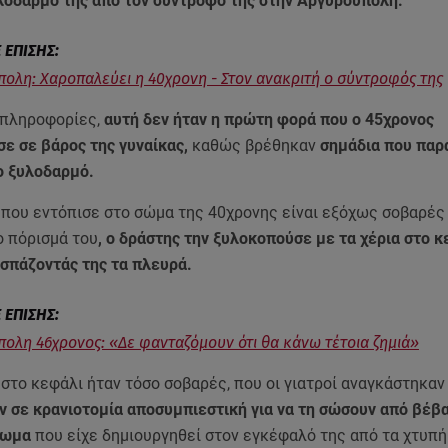
υλοδαρμό της από τον σύντροφό της στην Αργυρούπολη.
ολη: Χαροπαλεύει η 40χρονη - Στον ανακριτή ο σύντροφός της
 πληροφορίες,
αυτή δεν ήταν η πρώτη φορά που ο 45χρονος
σε σε βάρος της γυναίκας,
καθώς βρέθηκαν
σημάδια που πα
ο ξυλοδαρμό.
 που εντόπισε στο σώμα της 40χρονης είναι εξόχως σοβαρές
ο πόρισμά του
, ο δράστης την ξυλοκοπούσε με τα χέρια στο κ
 σπάζοντάς της τα πλευρά.
ολη 46χρονος: «Δε φανταζόμουν ότι θα κάνω τέτοια ζημιά»
στο κεφάλι ήταν τόσο σοβαρές, που οι γιατροί αναγκάστηκαν
 σε κρανιοτομία αποσυμπιεστική για να τη σώσουν από βέβα
τωμα
που είχε δημιουργηθεί στον εγκέφαλό της από τα χτυπ