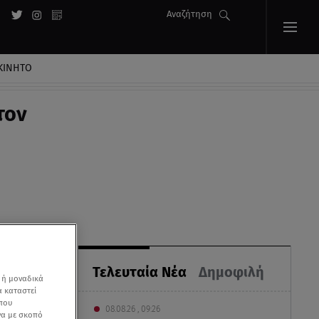
Αναζήτηση
ΚΙΝΗΤΟ
τον
Τελευταία Νέα
Δημοφιλή
 ή μοναδικά
α καταστεί
 που
08.08.26 , 09:26
να με σκοπό