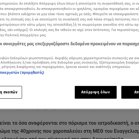
υπηρεσιών. Αν επιλέξετε Απόρριψη όλων όλων ή αποσύρετε τη συγκατάθεσή σας, οι ε
 θα απενεργοποιηθούν. Αν απενεργοποιηθούν οι ιχνηλάτες, ορισμένο περιεχόμενο και κά
 που βλέπετε ενδέχεται να μην είναι τόσο σχετικές με εσάς. Μπορείτε να επανεμφανίσετ
ξετε τις επιλογές σας ή να αποσύρετε τη συναίνεσή σας ανά πάσα στιγμή πατώντας τον
προτιμήσεων στο κάτω μέρος της ιστοσελίδας [ή το αιωρούμενο εικονίδιο στο κάτω α
δας, εάν υπάρχει]. Οι επιλογές σας θα τεθούν σε ισχύ στον Ιστότοπος. Για περισσότερε
την Πολιτική Απορρήτου μας.
 οι συνεργάτες μας επεξεργαζόμαστε δεδομένα προκειμένου να παρασχ
ριβών δεδομένων γεωεντοπισμού. Ακριβής σάρωση χαρακτηριστικών συσκευής για αν
 Αποθήκευση ή/και πρόσβαση στα δεδομένα μιας συσκευής. Εξατομικευμένη διαφήμι
, μέτρηση διαφήμισης και περιεχομένου, έρευνα κοινού και ανάπτυξη υπηρεσιών.
συνεργατών (προμηθευτές)
Δείτε περισσότερα άρθρα μας στα αποτελέσματα αναζήτησης
Add star.gr on Google
η σκοπών
Απόρριψη όλων
Απ
οδικαστική εξέταση της 40χρονης - Κεντρικό δελτίο ειδήσεων Star (19/1/22)
είναι τα όσα αναφέρονται στο πόρισμα του ιατροδικαστή, ο ο
σώμα της 40χρονης που χαροπαλεύει στη ΜΕΘ του Ευαγγελισ