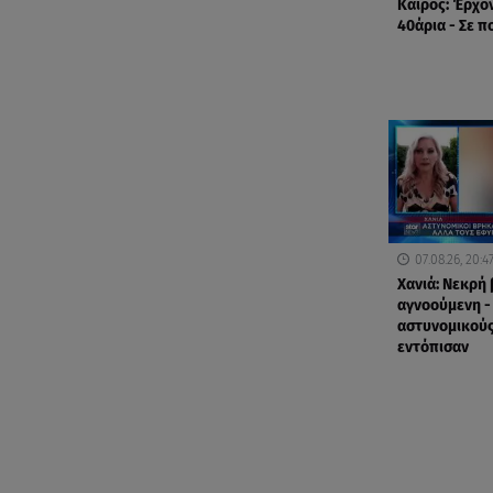
Καιρός: Έρχο
40άρια - Σε π
07.08.26, 20:4
Χανιά: Νεκρή
αγνοούμενη -
αστυνομικούς
εντόπισαν