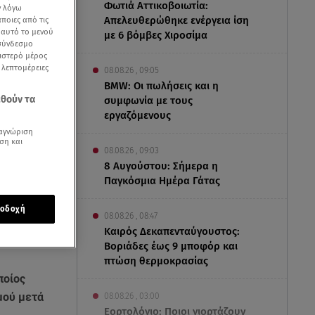
Φωτιά Αττικοβοιωτία:
ν λόγω
Απελευθερώθηκε ενέργεια ίση
ποιες από τις
ε αυτό το μενού
με 6 βόμβες Χιροσίμα
 σύνδεσμο
ριστερό μέρος
ς λεπτομέρειες
08.08.26 , 09:05
BMW: Οι πωλήσεις και η
εθούν τα
συμφωνία με τους
εργαζόμενους
αγνώριση
ση και
08.08.26 , 09:03
8 Αυγούστου: Σήμερα η
Παγκόσμια Ημέρα Γάτας
οδοχή
08.08.26 , 08:47
Καιρός Δεκαπενταύγουστος:
Βοριάδες έως 9 μποφόρ και
πτώση θερμοκρασίας
ποίος
μού μετά
08.08.26 , 03:00
Εορτολόγιο: Ποιοι γιορτάζουν