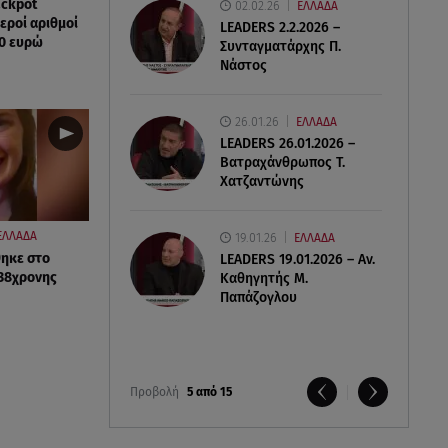
ackpot
02.02.26
ΕΛΛΑΔΑ
χεροί αριθμοί
LEADERS 2.2.2026 –
00 ευρώ
Συνταγματάρχης Π.
Νάστος
26.01.26
ΕΛΛΑΔΑ
LEADERS 26.01.2026 –
Βατραχάνθρωπος Τ.
Χατζαντώνης
ΕΛΛΑΔΑ
19.01.26
ΕΛΛΑΔΑ
θηκε στο
LEADERS 19.01.2026 – Αν.
 38χρονης
Καθηγητής Μ.
Παπάζογλου
Προβολή
5 από 15