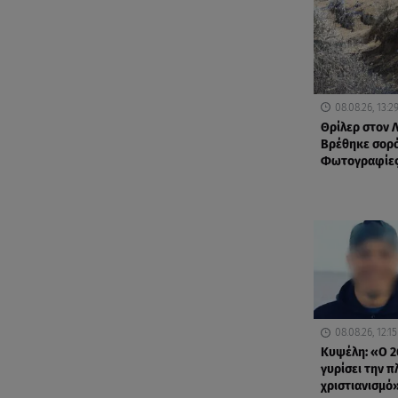
08.08.26, 13:2
Θρίλερ στον 
Βρέθηκε σορό
Φωτογραφίες
08.08.26, 12:15
Κυψέλη: «Ο 2
γυρίσει την π
χριστιανισμό