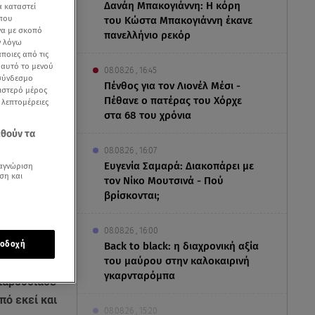
Δανάη Μπακογιάννη: Η κόρη
α καταστεί
 που
του Κώστα Μπακογιάννη έκανε
να με σκοπό
πανελλήνιο ρεκόρ
ν λόγω
ποιες από τις
ε αυτό το μενού
08.08.26 , 16:45
 σύνδεσμο
Πένθος για τον Λιονέλ Μέσι -
ριστερό μέρος
Πέθανε ο πατέρας του Χόρχε
ς λεπτομέρειες
στα 68 του χρόνια
εθούν τα
08.08.26 , 16:07
Ευγενία Σαμαρά: Διακοπάρει με
αγνώριση
ση και
τον Νίκο Μουτσινά - Πού
βρίσκονται;
08.08.26 , 16:00
οδοχή
Back to black: η διαχρονική αξία
του μαύρου στην καλοκαιρινή
γκαρνταρόμπα
παρουσίασε
πό εκεί και
08.08.26 , 15:20