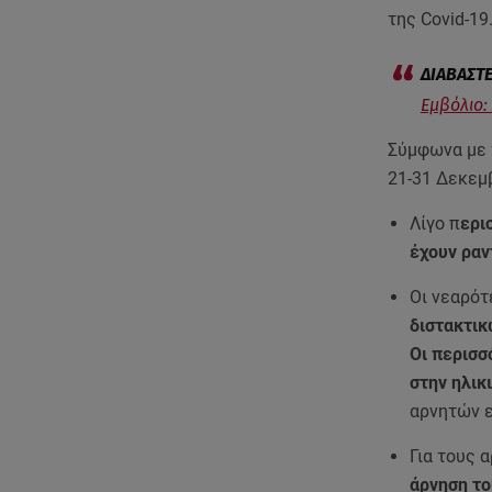
της Covid-19
Εμβόλιο:
Σύμφωνα με 
21-31 Δεκεμβ
Λίγο π
ερι
έχουν ρα
Οι νεαρότ
διστακτι
Οι περισσ
στην ηλικ
αρνητών ε
Για τους 
άρνηση το