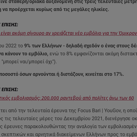
νε σταθερή/οριακά αυξανόμενη στις τρεις τελευταίες μετρή
 να προέρχεται κυρίως από τις μεγάλες ηλικίες.
 είναι ακόμη σίγουρο αν χρειάζεται νέο εμβόλιο για την Όμικρον
ου 2022 το
9% των Ελλήνων - δηλαδή σχεδόν ο ένας στους δέ
να κάνουν το εμβόλιο,
ενώ το 8% εμφανίζονται ακόμη διστακτ
"μπορεί ναι/μπορεί όχι").
ποσοστό όσων αρνούνται ή διστάζουν, κινείται στο 17%.
ικός εμβολιασμός: 200.000 ραντεβού από πολίτες άνω των 60
ει από την τελευταία έρευνα της Focus Bari | YouGov, η οπο
ως τις τελευταίες μέρες του Δεκεμβρίου 2021, διενέργησε ο
ς έρευνες παρακολουθώντας την αναλογία των εμβολιασμέν
, σκεπτικών και αρνητικά διακείμενων Ελλήνων προς το εμβό