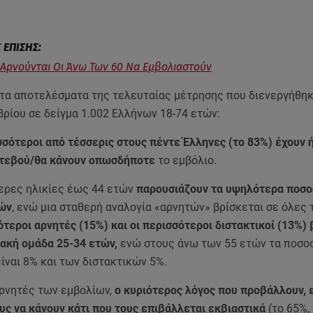
.
 Αρνούνται Οι Άνω Των 60 Να Εμβολιαστούν
τα αποτελέσματα της τελευταίας μέτρησης που διενεργήθη
ρίου σε δείγμα 1.002 Ελλήνων 18-74 ετών:
σσότεροι από τέσσερις στους πέντε Έλληνες (το 83%) έχουν ή
ντεβού/θα κάνουν οπωσδήποτε
το εμβόλιο.
ερες ηλικίες έως 44 ετών
παρουσιάζουν τα υψηλότερα ποσο
κών
, ενώ μια σταθερή αναλογία «αρνητών» βρίσκεται σε όλες τ
ότεροι αρνητές (15%) και οι περισσότεροι διστακτικοί (13%) 
ιακή ομάδα 25-34 ετών,
ενώ στους άνω των 55 ετών τα ποσο
ίναι 8% και των διστακτικών 5%.
αρνητές των εμβολίων,
ο κυριότερος λόγος που προβάλλουν, ε
υς να κάνουν κάτι που τους επιβάλλεται εκβιαστικά
(το 65%,