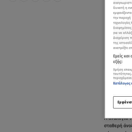
αναγνωριστι
δυνατή η ε
εμφανίζοντα
την παροχή 
τεχνολογίες
διαφημίσεις
για να αλλά
Διαχείριση 
της ιστοσελί
ανατρέξτε σ
Εμείς και
εξής:
Χρήση επακ
Δείτε περισσ
ταυτότητας.
Πρόσθηκη star
περιεχόμενο
Κατάλογος 
Εμφάνισ
Η αναλογία 
σταθερή άνοδ