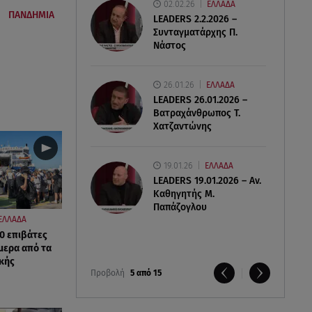
02.02.26
ΕΛΛΑΔΑ
|
ΠΑΝΔΗΜΙΑ
LEADERS 2.2.2026 –
Συνταγματάρχης Π.
Νάστος
26.01.26
ΕΛΛΑΔΑ
LEADERS 26.01.2026 –
Βατραχάνθρωπος Τ.
Χατζαντώνης
19.01.26
ΕΛΛΑΔΑ
LEADERS 19.01.2026 – Αν.
Καθηγητής Μ.
Παπάζογλου
ΕΛΛΑΔΑ
0 επιβάτες
μερα από τα
ικής
Προβολή
5 από 15