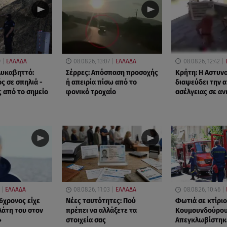
9
ΕΛΛΑΔΑ
08.08.26, 13:07
ΕΛΛΑΔΑ
08.08.26, 12:42
Λυκαβηττό:
Σέρρες: Απόσπαση προσοχής
Κρήτη: Η Αστυν
ς σε σπηλιά -
ή απειρία πίσω από το
διαψεύδει την 
 από το σημείο
φονικό τροχαίο
ασέλγειας σε αν
ΕΛΛΑΔΑ
08.08.26, 11:03
ΕΛΛΑΔΑ
08.08.26, 10:46
6χρονος είχε
Νέες ταυτότητες: Πού
Φωτιά σε κτίριο
λάτη του στον
πρέπει να αλλάξετε τα
Κουμουνδούρου
»
στοιχεία σας
Απεγκλωβίστηκ