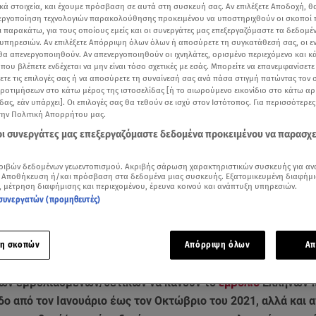
κά στοιχεία, και έχουμε πρόσβαση σε αυτά στη συσκευή σας. Αν επιλέξετε Αποδοχή, θ
νεργοποίηση τεχνολογιών παρακολούθησης προκειμένου να υποστηριχθούν οι σκοποί
ι παρακάτω, για τους οποίους εμείς και οι συνεργάτες μας επεξεργαζόμαστε τα δεδομέ
υπηρεσιών. Αν επιλέξετε Απόρριψη όλων όλων ή αποσύρετε τη συγκατάθεσή σας, οι ε
 θα απενεργοποιηθούν. Αν απενεργοποιηθούν οι ιχνηλάτες, ορισμένο περιεχόμενο και κά
 που βλέπετε ενδέχεται να μην είναι τόσο σχετικές με εσάς. Μπορείτε να επανεμφανίσετ
ξετε τις επιλογές σας ή να αποσύρετε τη συναίνεσή σας ανά πάσα στιγμή πατώντας τον
προτιμήσεων στο κάτω μέρος της ιστοσελίδας [ή το αιωρούμενο εικονίδιο στο κάτω α
δας, εάν υπάρχει]. Οι επιλογές σας θα τεθούν σε ισχύ στον Ιστότοπος. Για περισσότερε
την Πολιτική Απορρήτου μας.
 οι συνεργάτες μας επεξεργαζόμαστε δεδομένα προκειμένου να παρασχ
ριβών δεδομένων γεωεντοπισμού. Ακριβής σάρωση χαρακτηριστικών συσκευής για αν
ότερα άρθρα μας στην αναζήτηση σας
 Αποθήκευση ή/και πρόσβαση στα δεδομένα μιας συσκευής. Εξατομικευμένη διαφήμι
.gr στις επιλογές σας
, μέτρηση διαφήμισης και περιεχομένου, έρευνα κοινού και ανάπτυξη υπηρεσιών.
συνεργατών (προμηθευτές)
Δείτε περισσότερα άρθρα μας στα αποτελέσματα αναζήτησης
Add star.gr on Google
η σκοπών
Απόρριψη όλων
Απ
των εμβολιασμένων/θετικών να κάνουν το
εμβόλιο
Ελλήνων 
ο από τον Ιανουάριο έως τον Οκτώβριο του 2021, αλλά και α