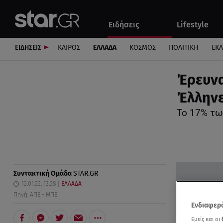
Αθλητικά
Quiz
Ειδήσεις
Lifestyle
Αυτοκίνητο
ΕΙΔΗΣΕΙΣ
ΚΑΙΡΟΣ
ΕΛΛΑΔΑ
ΚΟΣΜΟΣ
ΠΟΛΙΤΙΚΗ
ΕΚ
Έρευνα
Έλληνε
Το 17% τω
Συντακτική Ομάδα
STAR.GR
12.01.22, 13:28
ΕΛΛΑΔΑ
Πηγή: ΑΠΕ - ΜΠΕ
Ενδιαφερό
Εμείς και οι