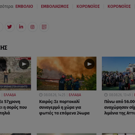
|
|
|
σότερα:
ΕΜΒΟΛΙΟ
ΕΜΒΟΛΙΑΣΜΟΣ
ΚΟΡΩΝΟΪΟΣ
ΚΟΡΟΝΟΪΟΣ
ΣΗΣ
1
ΕΛΛΑΔΑ
08.08.26, 14:25
ΕΛΛΑΔΑ
08.08.26, 13:49
Σε 57χρονη
Καιρός: Σε πορτοκαλί
Πάνω από 56.00
ει η σορός που
συναγερμό η χώρα για
αναχώρησαν σή
πηλιά
φωτιές τα επόμενα 24ωρα
λιμάνια της Αττ