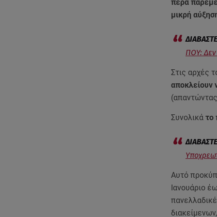
πέρα παρέμει
μικρή αύξηση
ΠΟΥ: Δεν
Στις αρχές τ
αποκλείουν 
(απαντώντας 
Συνολικά
το 
Υποχρεωτ
Αυτό προκύπτ
Ιανουάριο έ
πανελλαδικέ
διακείμενων