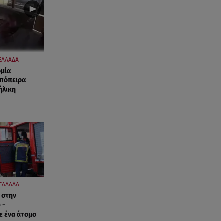
ΕΛΛΑΔΑ
ομία
απόπειρα
ήλικη
ΕΛΛΑΔΑ
 στην
 -
ε ένα άτομο