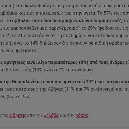
 τρεις) και ακολουθούν με μικρότερα ποσοστά οι αμφισβητήσ
εμβολίου και των επιπτώσεών του στην υγεία. Το 57% των α
τι τ
ο εμβόλιο "δεν είναι δοκιμασμένο/είναι πειραματικό",
το
ι τις μακροπρόθεσμες παρενέργειες", το 29% "φοβούνται τι
ιες", το 21% πιστεύουν ότι "η πανδημία είναι κατασκευασμέν
τική", ενώ το 14% δηλώνουν ότι ανήκουν σε ειδική ομάδα πο
αι να εμβολιαστεί.
ες αρνήτριες είναι λίγο περισσότερες (9%) από τους άνδρες
(
 πιο διστακτικές (10% έναντι 7% των ανδρών).
ι της Θεσσαλονίκης είναι πιο αρνητικοί (13%) και πιο διστακ
με τους κατοίκους της Αθήνας (11% και 7% αντίστοιχα) και τ
ας (8% και 9%).
ς τις
ειδήσεις
από την
Ελλάδα
και τον
Κόσμο
.