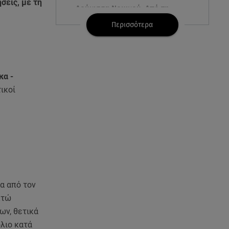
σεις, με τη
Δούκισσα Νομικού: Από τη
Μύκονο «πετάχτηκε» στη
Περισσότερα
Γαλλική Πολυνησία!
08.08.26 , 15:01
Λυκαβηττός: Σε 57χρονη
κα -
γυναίκα ανήκει η σορός που
βρέθηκε σε σπηλιά
ικοί
08.08.26 , 14:50
Κατερίνα Καινούργιου: Η Πάρος
και το cool φορμάκι της
κορούλας της!
08.08.26 , 14:25
Καιρός: Σε πορτοκαλί
ία από τον
συναγερμό η χώρα για φωτιές
κτώ
τα επόμενα 24ωρα
ων, θετικά
λιο κατά