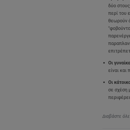
δύο στους
περί του 
θεωρούν ό
"φοβούντα
παρενέργε
παραπλανη
επιτρέπετ
Οι γυναίκ
είναι και
Οι κάτοικο
σε σχέση 
περιφέρει
Διαβάστε όλε