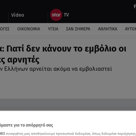
Video
ΛΟΓΕΣ
ΟΙΚΟΝΟΜΙΑ
ΥΓΕΙΑ
ΣΑΝ ΣΗΜΕΡΑ
ΑΘΛΗΤΙΚΑ
ΑΥΤΟ
: Γιατί δεν κάνουν το εμβόλιο οι
ς αρνητές
ν Ελλήνων αρνείται ακόμα να εμβολιαστεί
μαστε για το απόρρητό σας
603
συνεργάτες μας αποθηκεύουμε προσωπικά δεδομένα, όπως δεδομένα περιήγησης