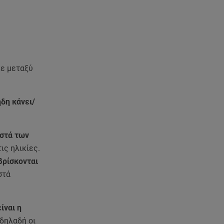
08.08.26 , 14:00
Summer fling: Γιατί να πεις ναι
σε έναν καλοκαιρινό έρωτα
08.08.26 , 13:59
Αθηνά Οικονομάκου: Οι... hot
κε μεταξύ
αναρτήσεις της με animal print
μπικίνι!
δη κάνει/
08.08.26 , 13:49
Πάνω από 56.000 επιβάτες
αναχώρησαν σήμερα από τα
στά των
λιμάνια της Αττικής
ις ηλικίες.
βρίσκονται
08.08.26 , 13:29
Θρίλερ στον Λυκαβηττό:
στά
Βρέθηκε σορός σε σπηλιά -
Φωτογραφίες από το σημείο
ίναι η
08.08.26 , 13:11
 δηλαδή οι