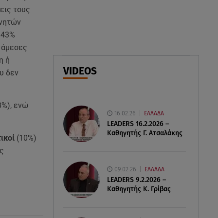
ΑΜΜΟΣ - Η πρώτη ανάγνωση
εις τους
(αναλόγιο) στο θέατρο Άβατον
ρνητών
 43%
08.08.26 , 13:07
ς άμεσες
Σέρρες: Απόσπαση προσοχής ή
η ή
απειρία πίσω από το φονικό
VIDEOS
τροχαίο
υ δεν
08.08.26 , 13:06
8%), ενώ
MG Motor Greece:
16.02.26
ΕΛΛΑΔΑ
«Απογειώνεται» στο Athens
LEADERS 16.2.2026 –
Flying Week 2026
Καθηγητής Γ. Ατσαλάκης
τικοί
(10%)
ης
09.02.26
ΕΛΛΑΔΑ
LEADERS 9.2.2026 –
Καθηγητής Κ. Γρίβας