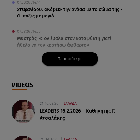
07.08.26 , 14:44
Στεφανίδου: «Κόβει» την ανάσα με το σώμα της -
Οι πόζες με μαγιό
07.08.26 , 14:05
Μυστράς: «Τον έβαλα στον καταψύκτη γιατί
ήθελα να τον κρατήσω άφθαρτο»
Περισσότερα
07.08.26 , 14:00
K-beauty blush: Τα viral ρουζ που υπόσχονται το
πολυπόθητο κορεάτικο glow
VIDEOS
07.08.26 , 13:42
Παραλίες: Πάνω από 1.500 έλεγχοι - Στη μάχη
drones και νέες τεχνολογίες
16.02.26
ΕΛΛΑΔΑ
LEADERS 16.2.2026 – Καθηγητής Γ.
Ατσαλάκης
07.08.26 , 13:33
Καινούργιου:Πένθος για συνεργάτιδά της «Θα
μου λείπεις πάντα και για πάντα»
09.02.26
ΕΛΛΑΔΑ