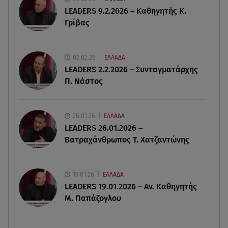
LEADERS 9.2.2026 – Καθηγητής Κ.
07.08.26 , 13:16
Γρίβας
Γιάννης Στάνκογλου: Δείτε τον έφηβο με μακριά
μαλλιά
02.02.26
ΕΛΛΑΔΑ
07.08.26 , 13:04
LEADERS 2.2.2026 – Συνταγματάρχης
Συνελήφθη 31χρονος για τις δολοφονίες του
Π. Νάστος
«Ζαμπόν» και του Σκαφτούρου
07.08.26 , 12:51
26.01.26
ΕΛΛΑΔΑ
Μαριαλένα Ρουμελιώτη: Δύο -υπέροχοι- μήνες
LEADERS 26.01.2026 –
τον γιο της
Βατραχάνθρωπος Τ. Χατζαντώνης
19.01.26
ΕΛΛΑΔΑ
LEADERS 19.01.2026 – Αν. Καθηγητής
Μ. Παπάζογλου