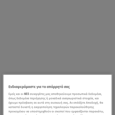
Ενδιαφερόμαστε για το απόρρητό σας
Εμείς και οι
603
συνεργάτες μας αποθηκεύουμε προσωπικά δεδομένα,
όπως δεδομένα περιήγησης ή μοναδικά αναγνωριστικά στοιχεία, και
έχουμε πρόσβαση σε αυτά στη συσκευή σας. Αν επιλέξετε Αποδοχή, θα
καταστεί δυνατή η ενεργοποίηση τεχνολογιών παρακολούθησης
προκειμένου να υποστηριχθούν οι σκοποί που εμφανίζονται παρακάτω,