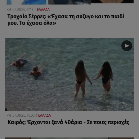
07.08.26, 17:13
ΕΛΛΑΔΑ
Τροχαίο Σέρρες: «Έχασα τη σύζυγο και το παιδί
μου. Τα έχασα όλα»
07.08.26, 16:03
ΕΛΛΑΔΑ
Καιρός: Έρχονται ξανά 40άρια - Σε ποιες περιοχές