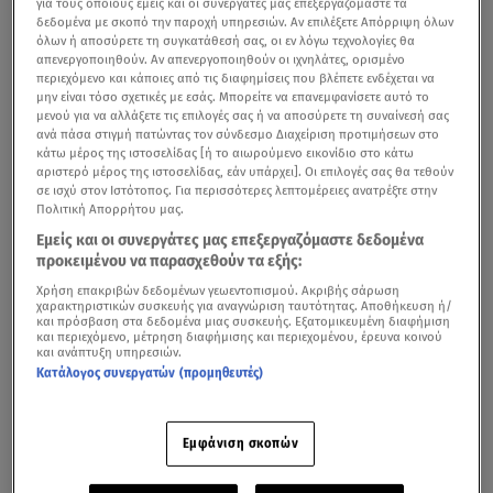
για τους οποίους εμείς και οι συνεργάτες μας επεξεργαζόμαστε τα
δεδομένα με σκοπό την παροχή υπηρεσιών. Αν επιλέξετε Απόρριψη όλων
όλων ή αποσύρετε τη συγκατάθεσή σας, οι εν λόγω τεχνολογίες θα
απενεργοποιηθούν. Αν απενεργοποιηθούν οι ιχνηλάτες, ορισμένο
περιεχόμενο και κάποιες από τις διαφημίσεις που βλέπετε ενδέχεται να
μην είναι τόσο σχετικές με εσάς. Μπορείτε να επανεμφανίσετε αυτό το
μενού για να αλλάξετε τις επιλογές σας ή να αποσύρετε τη συναίνεσή σας
ανά πάσα στιγμή πατώντας τον σύνδεσμο Διαχείριση προτιμήσεων στο
κάτω μέρος της ιστοσελίδας [ή το αιωρούμενο εικονίδιο στο κάτω
αριστερό μέρος της ιστοσελίδας, εάν υπάρχει]. Οι επιλογές σας θα τεθούν
σε ισχύ στον Ιστότοπος. Για περισσότερες λεπτομέρειες ανατρέξτε στην
Πολιτική Απορρήτου μας.
Εμείς και οι συνεργάτες μας επεξεργαζόμαστε δεδομένα
προκειμένου να παρασχεθούν τα εξής:
Χρήση επακριβών δεδομένων γεωεντοπισμού. Ακριβής σάρωση
χαρακτηριστικών συσκευής για αναγνώριση ταυτότητας. Αποθήκευση ή/
και πρόσβαση στα δεδομένα μιας συσκευής. Εξατομικευμένη διαφήμιση
και περιεχόμενο, μέτρηση διαφήμισης και περιεχομένου, έρευνα κοινού
και ανάπτυξη υπηρεσιών.
Κατάλογος συνεργατών (προμηθευτές)
Εμφάνιση σκοπών