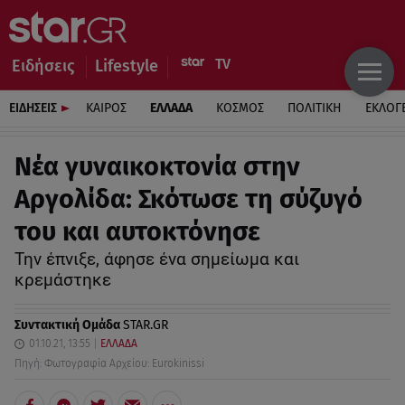
Ειδήσεις
Lifestyle
ΕΙΔΗΣΕΙΣ
ΚΑΙΡΟΣ
ΕΛΛΑΔΑ
ΚΟΣΜΟΣ
ΠΟΛΙΤΙΚΗ
ΕΚΛΟΓ
Νέα γυναικοκτονία στην
Αργολίδα: Σκότωσε τη σύζυγό
του και αυτοκτόνησε
Την έπνιξε, άφησε ένα σημείωμα και
κρεμάστηκε
Συντακτική Ομάδα
STAR.GR
01.10.21, 13:55
ΕΛΛΑΔΑ
Πηγή: Φωτογραφία Αρχείου: Eurokinissi