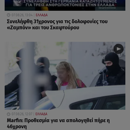
07.08.26, 13:04
ΕΛΛΑΔΑ
Συνελήφθη 31χρονος για τις δολοφονίες του
«Ζαμπόν» και του Σκαφτούρου
07.08.26, 12:07
ΕΛΛΑΔΑ
Marfin: Προθεσμία για να απολογηθεί πήρε η
46χρονη