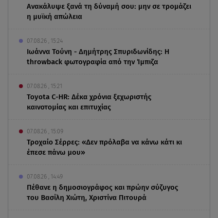
Ανακάλυψε ξανά τη δύναμή σου: μην σε τρομάζει
η μυϊκή απώλεια
07.08.26 , 15:24
Ιωάννα Τούνη - Δημήτρης Σπυριδωνίδης: Η
throwback φωτογραφία από την Ίμπιζα
07.08.26 , 15:21
Toyota C-HR: Δέκα χρόνια ξεχωριστής
καινοτομίας και επιτυχίας
07.08.26 , 15:09
Τροχαίο Σέρρες: «Δεν πρόλαβα να κάνω κάτι κι
έπεσε πάνω μου»
07.08.26 , 14:49
Πέθανε η δημοσιογράφος και πρώην σύζυγος
του Βασίλη Χιώτη, Χριστίνα Πιτουρά