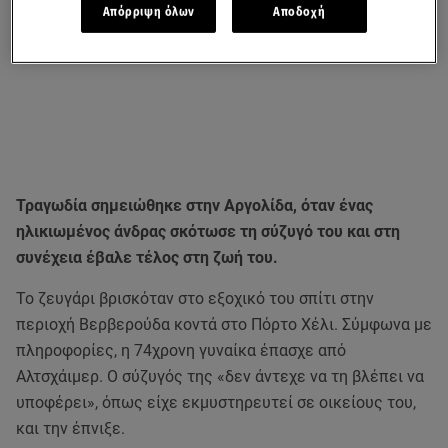
Απόρριψη όλων
Αποδοχή
Τραγωδία σημειώθηκε στην Αργολίδα, όταν ένας
ηλικιωμένος άνδρας σκότωσε τη σύζυγό του και στη
συνέχεια έβαλε τέλος στη ζωή του.
Το ζευγάρι βρισκόταν στο εξοχικό του σπίτι στην
περιοχή Βερβερούδα κοντά στο Πόρτο Χέλι. Σύμφωνα με
πληροφορίες, η 74χρονη γυναίκα έπασχε από
Αλτσχάιμερ. Ο σύζυγός της «δεν άντεχε να τη βλέπει να
υποφέρει», όπως είχε εκμυστηρευτεί σε οικείους του,
και την έπνιξε.