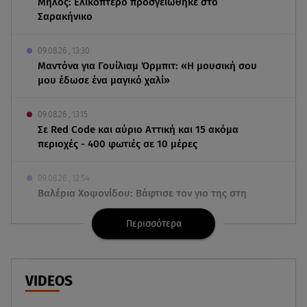
Μήλος: Ελικόπτερο προσγειώθηκε στο
Σαρακήνικο
09.08.26 , 13:30
Μαντόνα για Γουίλιαμ Όρμπιτ: «Η μουσική σου
μου έδωσε ένα μαγικό χαλί»
09.08.26 , 13:15
Σε Red Code και αύριο Αττική και 15 ακόμα
περιοχές - 400 φωτιές σε 10 μέρες
09.08.26 , 12:54
Βαλέρια Χοψονίδου: Βάφτισε τον γιο της στη
Βουλιαγμένη - Το όνομα που πήρε
Περισσότερα
09.08.26 , 12:44
Ερυθρός Σταυρός: Άγρια επίθεση σε νοσηλεύτρια
στα Επείγοντα
VIDEOS
09.08.26 , 12:28