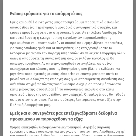
Ενδιαφερόμαστε για το απόρρητό σας
Εμείς και οι
603
συνεργάτες μας αποθηκεύουμε προσωπικά δεδομένα,
όπως δεδομένα περιήγησης ή μοναδικά αναγνωριστικά στοιχεία, και
έχουμε πρόσβαση σε αυτά στη συσκευή σας. Αν επιλέξετε Αποδοχή, θα
καταστεί δυνατή η ενεργοποίηση τεχνολογιών παρακολούθησης
προκειμένου να υποστηριχθούν οι σκοποί που εμφανίζονται παρακάτω,
για τους οποίους εμείς και οι συνεργάτες μας επεξεργαζόμαστε τα
δεδομένα με σκοπό την παροχή υπηρεσιών. Αν επιλέξετε Απόρριψη όλων
όλων ή αποσύρετε τη συγκατάθεσή σας, οι εν λόγω τεχνολογίες θα
απενεργοποιηθούν. Αν απενεργοποιηθούν οι ιχνηλάτες, ορισμένο
περιεχόμενο και κάποιες από τις διαφημίσεις που βλέπετε ενδέχεται να
μην είναι τόσο σχετικές με εσάς. Μπορείτε να επανεμφανίσετε αυτό το
μενού για να αλλάξετε τις επιλογές σας ή να αποσύρετε τη συναίνεσή σας
ανά πάσα στιγμή πατώντας τον σύνδεσμο Διαχείριση προτιμήσεων στο
κάτω μέρος της ιστοσελίδας [ή το αιωρούμενο εικονίδιο στο κάτω
αριστερό μέρος της ιστοσελίδας, εάν υπάρχει]. Οι επιλογές σας θα τεθούν
σε ισχύ στον Ιστότοπος. Για περισσότερες λεπτομέρειες ανατρέξτε στην
Πολιτική Απορρήτου μας.
Εμείς και οι συνεργάτες μας επεξεργαζόμαστε δεδομένα
προκειμένου να παρασχεθούν τα εξής:
Χρήση επακριβών δεδομένων γεωεντοπισμού. Ακριβής σάρωση
χαρακτηριστικών συσκευής για αναγνώριση ταυτότητας. Αποθήκευση ή/
και πρόσβαση στα δεδομένα μιας συσκευής. Εξατομικευμένη διαφήμιση