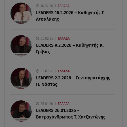
Πάρος: Χωρίς ναυαγοσώστη η πισίνα του beach
16.02.26
ΕΛΛΑΔΑ
bar όπου πνίγηκε ο 4χρονος
LEADERS 16.2.2026 – Καθηγητής Γ.
Ατσαλάκης
09.08.26 , 12:20
Hyundai και Healthy Seas: Καθάρισαν 36 τόνους
θαλάσσια απορρίμματα
09.02.26
ΕΛΛΑΔΑ
LEADERS 9.2.2026 – Καθηγητής Κ.
Γρίβας
09.08.26 , 12:13
Οι ερωτικές προβλέψεις για την εβδομάδα
10/08/2026 - 16/08/2026
02.02.26
ΕΛΛΑΔΑ
LEADERS 2.2.2026 – Συνταγματάρχης
09.08.26 , 12:00
Π. Νάστος
Πώς να αποσυνδεθείς (ρεαλιστικά) από το άγχος
στις διακοπές
26.01.26
ΕΛΛΑΔΑ
09.08.26 , 11:55
LEADERS 26.01.2026 –
Διακοπές στην Κρήτη κάνει ο πρωθυπουργός
Βατραχάνθρωπος Τ. Χατζαντώνης