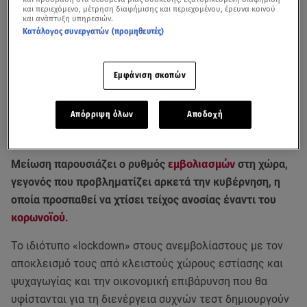
και περιεχόμενο, μέτρηση διαφήμισης και περιεχομένου, έρευνα κοινού
και ανάπτυξη υπηρεσιών.
Κατάλογος συνεργατών (προμηθευτές)
Εμφάνιση σκοπών
Όσα είπε ο Μάριος Θεμιστοκλέους για το ποσοστό εμβολιασμών στα
Απόρριψη όλων
Αποδοχή
παιδιά κατά την ενημέρωση του υπουργείου Υγείας για την εμβολιαστική
κάλυψη στη χώρα μας (13/9/21)
Μείωση παρουσιάζει ο ρυθμός
εμβολιασμών
στη χώρα,
γεγονός που προβληματίζει αρκετά την κυβέρνηση, η
οποία προσπαθεί να χτίσει τείχος ανοσίας έναντι του
κορωνοϊού
.
Το ιδιότυπο «lockdown» στους ανεμβολίαστους με τον
αποκλεισμό τους από κλειστούς χώρους εστίασης και
ψυχαγωγίας και την οικονομική επιβάρυνση που θα
υφίστανται για τη διενέργεια συχνών τεστ δημιουργούν