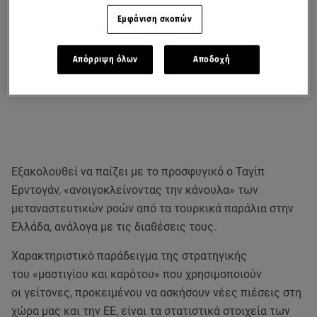
Εμφάνιση σκοπών
Απόρριψη όλων
Αποδοχή
Εξακολουθεί να παίζει με το προσφυγικό ο Ταγίπ
Ερντογάν, «ανοιγοκλείνοντας την κάνουλα» των
μεταναστευτικών ροών από τα τουρκικά παράλια στην
Ελλάδα, ανάλογα με τις διαθέσεις τους.
Χαρακτηριστικό παράδειγμα της στρατηγικής
του «μαστιγίου και καρότου» που χρησιμοποιούν
οι γείτονες, προκειμένου να ασκήσουν νέες πιέσεις στη
χώρα μας και την ΕΕ, είναι τα στατιστικά στοιχεία των