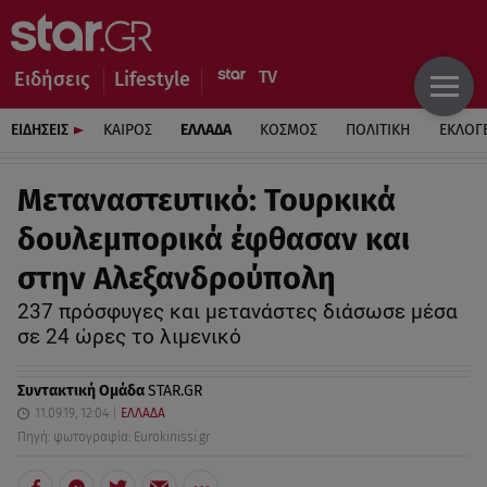
Ειδήσεις
Lifestyle
ΕΙΔΗΣΕΙΣ
ΚΑΙΡΟΣ
ΕΛΛΑΔΑ
ΚΟΣΜΟΣ
ΠΟΛΙΤΙΚΗ
ΕΚΛΟΓ
Μεταναστευτικό: Τουρκικά
δουλεμπορικά έφθασαν και
στην Αλεξανδρούπολη
237 πρόσφυγες και μετανάστες διάσωσε μέσα
σε 24 ώρες το λιμενικό
Συντακτική Ομάδα
STAR.GR
11.09.19, 12:04
ΕΛΛΑΔΑ
Πηγή: φωτογραφία: Eurokinissi.gr