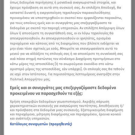
όπως δεδομένα περιήγησης ή μοναδικά αναγνωριστικά στοιχεία, και
έχουμε πρόσβαση σε αυτά στη συσκευή σας. Αν επιλέξετε Αποδοχή, θα
καταστεί δυνατή η ενεργοποίηση τεχνολογιών παρακολούθησης
προκειμένου να υποστηριχθούν οι σκοποί που εμφανίζονται παρακάτω,
για τους οποίους εμείς και οι συνεργάτες μας επεξεργαζόμαστε τα
δεδομένα με σκοπό την παροχή υπηρεσιών. Αν επιλέξετε Απόρριψη όλων
όλων ή αποσύρετε τη συγκατάθεσή σας, οι εν λόγω τεχνολογίες θα
απενεργοποιηθούν. Αν απενεργοποιηθούν οι ιχνηλάτες, ορισμένο
περιεχόμενο και κάποιες από τις διαφημίσεις που βλέπετε ενδέχεται να
μην είναι τόσο σχετικές με εσάς. Μπορείτε να επανεμφανίσετε αυτό το
μενού για να αλλάξετε τις επιλογές σας ή να αποσύρετε τη συναίνεσή σας
ανά πάσα στιγμή πατώντας τον σύνδεσμο Διαχείριση προτιμήσεων στο
κάτω μέρος της ιστοσελίδας [ή το αιωρούμενο εικονίδιο στο κάτω
αριστερό μέρος της ιστοσελίδας, εάν υπάρχει]. Οι επιλογές σας θα τεθούν
σε ισχύ στον Ιστότοπος. Για περισσότερες λεπτομέρειες ανατρέξτε στην
Πολιτική Απορρήτου μας.
Εμείς και οι συνεργάτες μας επεξεργαζόμαστε δεδομένα
προκειμένου να παρασχεθούν τα εξής:
Χρήση επακριβών δεδομένων γεωεντοπισμού. Ακριβής σάρωση
χαρακτηριστικών συσκευής για αναγνώριση ταυτότητας. Αποθήκευση ή/
και πρόσβαση στα δεδομένα μιας συσκευής. Εξατομικευμένη διαφήμιση
και περιεχόμενο, μέτρηση διαφήμισης και περιεχομένου, έρευνα κοινού
και ανάπτυξη υπηρεσιών.
Κατάλογος συνεργατών (προμηθευτές)