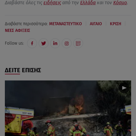
Διαβάστε όλες τις
ειδήσεις
από την
Ελλάδα
και τον
Κόσμο
.
|
|
|
Διαβάστε περισσότερα:
ΜΕΤΑΝΑΣΤΕΥΤΙΚΟ
ΑΙΓΑΙΟ
ΚΡΙΣΗ
ΝΕΕΣ ΑΦΙΞΕΙΣ
Follow us:
ΔΕΙΤΕ ΕΠΙΣΗΣ