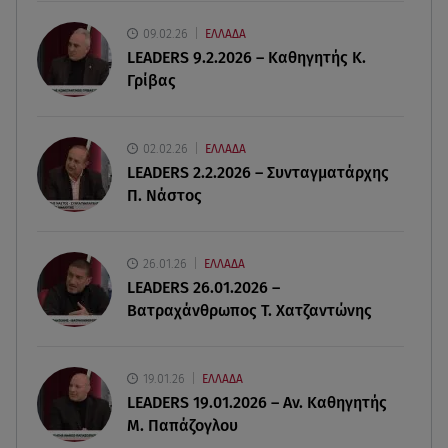
09.02.26
ΕΛΛΑΔΑ
10.08.26 , 10:18
LEADERS 9.2.2026 – Καθηγητής Κ.
Πάρος: «Ήμουν πάντα πάνω από την πισίνα» - Τι
Γρίβας
ισχυρίζεται ο ιδιοκτήτης
10.08.26 , 10:10
02.02.26
ΕΛΛΑΔΑ
Γυμναστική για τόνωση πριν την παραλία! Full
LEADERS 2.2.2026 – Συνταγματάρχης
body workout!
Π. Νάστος
10.08.26 , 10:05
Ξεκινά η μαζική παραγωγή της νέας BMW i3
26.01.26
ΕΛΛΑΔΑ
LEADERS 26.01.2026 –
Βατραχάνθρωπος Τ. Χατζαντώνης
19.01.26
ΕΛΛΑΔΑ
LEADERS 19.01.2026 – Αν. Καθηγητής
Μ. Παπάζογλου