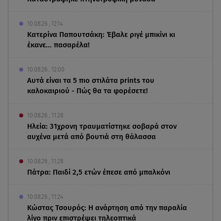
10.08.26 , 12:14
Κατερίνα Παπουτσάκη: Έβαλε ριγέ μπικίνι κι
έκανε... πασαρέλα!
10.08.26 , 12:00
Αυτά είναι τα 5 πιο στιλάτα prints του
καλοκαιριού - Πώς θα τα φορέσετε!
10.08.26 , 11:28
Ηλεία: 31χρονη τραυματίστηκε σοβαρά στον
αυχένα μετά από βουτιά στη θάλασσα
10.08.26 , 11:28
Πάτρα: Παιδί 2,5 ετών έπεσε από μπαλκόνι
10.08.26 , 11:24
Κώστας Τσουρός: Η ανάρτηση από την παραλία
λίγο πριν επιστρέψει τηλεοπτικά