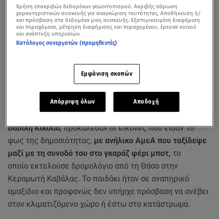
Χρήση επακριβών δεδομένων γεωεντοπισμού. Ακριβής σάρωση
χαρακτηριστικών συσκευής για αναγνώριση ταυτότητας. Αποθήκευση ή/
και πρόσβαση στα δεδομένα μιας συσκευής. Εξατομικευμένη διαφήμιση
και περιεχόμενο, μέτρηση διαφήμισης και περιεχομένου, έρευνα κοινού
και ανάπτυξη υπηρεσιών.
Κατάλογος συνεργατών (προμηθευτές)
Εμφάνιση σκοπών
Απόρριψη όλων
Αποδοχή
Λύπη, οργή και την αντίδραση του Υπουργού Ναυτιλίας,
Βασίλη Κικίλια
, προκάλεσαν οι εικόνες που είδαν το
φως της δημοσιότητας,
με ανήλικο ΑμεΑ που ταξίδεψε
μαζί με τη συνοδό του στο γκαράζ φέρι μποτ,
το
οποίο εκτελούσε δρομολόγιο από τη Θάσο στην
Κεραμωτή Καβάλας. Το παιδάκι ήταν σε αναπηρικό
αμαξίδιο και προφανώς δεν υπήρχε πρόσβαση να ανέβει
στον κλιματιζόμενο χώρο ή έστω στο κατάστρωμα.