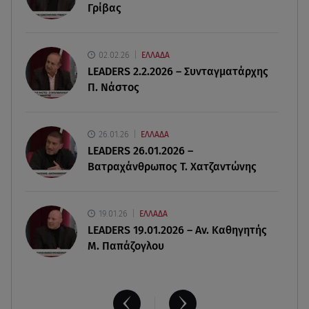
Γρίβας
06.08.26 , 07:51
Κυψέλη: Ληστεία ή ερωτική απόρριψη εξετάζει η
ΕΛ.ΑΣ για τη δολοφονία
02.02.26
ΕΛΛΑΔΑ
LEADERS 2.2.2026 – Συνταγματάρχης
06.08.26 , 07:50
Π. Νάστος
Θεοδωρίδου: «Είσαι η καλύτερη μαμά του
κόσμου» – Το βίντεο που έγινε viral
26.01.26
ΕΛΛΑΔΑ
06.08.26 , 07:29
LEADERS 26.01.2026 –
Φωτιά τώρα στη Σητεία - Ήχησε το 112
Βατραχάνθρωπος Τ. Χατζαντώνης
19.01.26
ΕΛΛΑΔΑ
LEADERS 19.01.2026 – Αν. Καθηγητής
Μ. Παπάζογλου