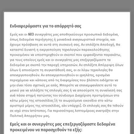
Ενδιαφερόμαστε για το απόρρητό σας
Εμείς και οι
603
συνεργάτες μας αποθηκεύουμε προσωπικά δεδομένα,
όπως δεδομένα περιήγησης ή μοναδικά αναγνωριστικά στοιχεία, και
έχουμε πρόσβαση σε αυτά στη συσκευή σας. Αν επιλέξετε Αποδοχή, θα
καταστεί δυνατή η ενεργοποίηση τεχνολογιών παρακολούθησης
προκειμένου να υποστηριχθούν οι σκοποί που εμφανίζονται παρακάτω,
για τους οποίους εμείς και οι συνεργάτες μας επεξεργαζόμαστε τα
δεδομένα με σκοπό την παροχή υπηρεσιών. Αν επιλέξετε Απόρριψη όλων
όλων ή αποσύρετε τη συγκατάθεσή σας, οι εν λόγω τεχνολογίες θα
απενεργοποιηθούν. Αν απενεργοποιηθούν οι ιχνηλάτες, ορισμένο
περιεχόμενο και κάποιες από τις διαφημίσεις που βλέπετε ενδέχεται να
μην είναι τόσο σχετικές με εσάς. Μπορείτε να επανεμφανίσετε αυτό το
μενού για να αλλάξετε τις επιλογές σας ή να αποσύρετε τη συναίνεσή σας
ανά πάσα στιγμή πατώντας τον σύνδεσμο Διαχείριση προτιμήσεων στο
κάτω μέρος της ιστοσελίδας [ή το αιωρούμενο εικονίδιο στο κάτω
αριστερό μέρος της ιστοσελίδας, εάν υπάρχει]. Οι επιλογές σας θα τεθούν
σε ισχύ στον Ιστότοπος. Για περισσότερες λεπτομέρειες ανατρέξτε στην
Πολιτική Απορρήτου μας.
Εμείς και οι συνεργάτες μας επεξεργαζόμαστε δεδομένα
προκειμένου να παρασχεθούν τα εξής: