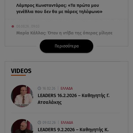
Λάμπρος Κωνσταντάρας: «Τα πρώτα μου
γενέθλια που δεν θα με πάρεις τηλέφωνο»
06.08.26 , 09:03
Μαρία Κάλλας: Όταν η ντίβα της όπερας μίλησε
σπαστά ελληνικά στο ραδιόφωνο
Περισσότερα
06.08.26 , 08:58
Τι είναι το «πολωμένο μελτέμι», που
τροφοδότησε τις φωτιές σε Αττικοβοιωτία
VIDEOS
06.08.26 , 08:35
Μυστράς: «Δεν ήταν οικονομικός ο λόγος που
16.02.26
ΕΛΛΑΔΑ
κράτησε τον νεκρό πατέρα του»
LEADERS 16.2.2026 – Καθηγητής Γ.
Ατσαλάκης
06.08.26 , 08:17
Κατερίνα Καινούργιου: «Γίναμε 4 μηνών» – Η
ανάρτηση για τη μικρή Ξένια
09.02.26
ΕΛΛΑΔΑ
LEADERS 9.2.2026 – Καθηγητής Κ.