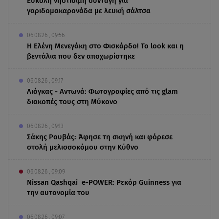
Eύκολη νηστίσιμη συνταγή για
γαριδομακαρονάδα με λευκή σάλτσα
06.08.26 , 09:56
Η Ελένη Μενεγάκη στο Φισκάρδο! Το look και η
βεντάλια που δεν αποχωρίστηκε
06.08.26 , 09:17
Λιάγκας - Αντωνά: Φωτογραφίες από τις glam
διακοπές τους στη Μύκονο
06.08.26 , 09:13
Σάκης Ρουβάς: Άφησε τη σκηνή και φόρεσε
στολή μελισσοκόμου στην Κύθνο
06.08.26 , 09:09
Nissan Qashqai e-POWER: Ρεκόρ Guinness για
την αυτονομία του
06.08.26 , 09:07