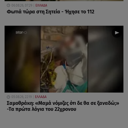
06.08.26, 07:29
ΕΛΛΑΔΑ
Φωτιά τώρα στη Σητεία - Ήχησε το 112
05.08.26, 22:19
ΕΛΛΑΔΑ
Σαμοθράκη: «Μαμά νόμιζες ότι δε θα σε ξαναδώ;»
-Τα πρώτα λόγια του 22χρονου