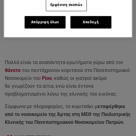
Εμφάνιση σκοπών
Απόρριψη όλων
Αποδοχή
Πολλά είναι τα αναπάντητα ερωτήματα γύρω από τον
θάνατο
του πεντάχρονου κοριτσιού στο Πανεπιστημιακό
Νοσοκομείο του
Ρίου
, καθώς οι γιατροί ακόμα
δε γνωρίζουν τα αίτια, ενώ είναι έντονα
προβληματισμένοι λόγω της κλινικής του εικόνας.
Σύμφωνα με πληροφορίες, το κοριτσάκι μ
εταφέρθηκε
από το νοσοκομείο της Άρτας στη ΜΕΘ της Παιδιατρικής
Κλινικής του Πανεπιστημιακού Νοσοκομείου Πατρών.