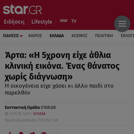
Ειδήσεις
Lifestyle
ΕΙΔΗΣΕΙΣ
ΚΑΙΡΟΣ
ΕΛΛΑΔΑ
ΚΟΣΜΟΣ
ΠΟΛΙΤΙΚΗ
ΕΚΛΟΓ
Άρτα: «Η 5χρονη είχε άθλια
κλινική εικόνα. Ένας θάνατος
χωρίς διάγνωση»
Η οικογένεια είχε χάσει κι άλλο παιδί στο
παρελθόν
Συντακτική Ομάδα
STAR.GR
21.01.25, 14:21
ΕΛΛΑΔΑ
Πρώτη Δημοσίευση: 21.01.25, 11:49