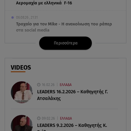
Αερομαχία με ελληνικά F-16
06.08.26 , 21:31
Τροχαίο για τον Mike - Η ανακοίνωση του ράπερ
στα social media
Περισσότερα
06.08.26 , 21:22
Ισραήλ - Κύπρος - Κρήτη: Το μεγαλύτερο
υποθαλάσσιο καλώδιο στον κόσμο
VIDEOS
06.08.26 , 21:07
Motor Oil: Δωρεά πυροσβεστικών οχημάτων και
εξοπλισμού στον Άγιο Βασίλειο
16.02.26
ΕΛΛΑΔΑ
LEADERS 16.2.2026 – Καθηγητής Γ.
Ατσαλάκης
06.08.26 , 20:49
Άκης Παυλόπουλος: Η τρυφερή εξομολόγηση
της συζύγου του, Ελένης Φωτοπούλου
09.02.26
ΕΛΛΑΔΑ
LEADERS 9.2.2026 – Καθηγητής Κ.
06.08.26 , 20:25