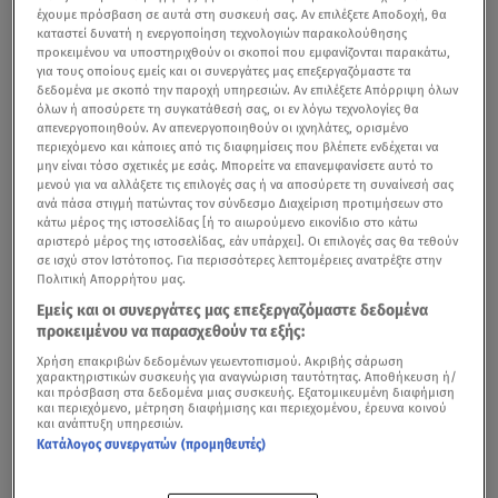
έχουμε πρόσβαση σε αυτά στη συσκευή σας. Αν επιλέξετε Αποδοχή, θα
καταστεί δυνατή η ενεργοποίηση τεχνολογιών παρακολούθησης
προκειμένου να υποστηριχθούν οι σκοποί που εμφανίζονται παρακάτω,
για τους οποίους εμείς και οι συνεργάτες μας επεξεργαζόμαστε τα
δεδομένα με σκοπό την παροχή υπηρεσιών. Αν επιλέξετε Απόρριψη όλων
όλων ή αποσύρετε τη συγκατάθεσή σας, οι εν λόγω τεχνολογίες θα
απενεργοποιηθούν. Αν απενεργοποιηθούν οι ιχνηλάτες, ορισμένο
περιεχόμενο και κάποιες από τις διαφημίσεις που βλέπετε ενδέχεται να
μην είναι τόσο σχετικές με εσάς. Μπορείτε να επανεμφανίσετε αυτό το
μενού για να αλλάξετε τις επιλογές σας ή να αποσύρετε τη συναίνεσή σας
ανά πάσα στιγμή πατώντας τον σύνδεσμο Διαχείριση προτιμήσεων στο
κάτω μέρος της ιστοσελίδας [ή το αιωρούμενο εικονίδιο στο κάτω
αριστερό μέρος της ιστοσελίδας, εάν υπάρχει]. Οι επιλογές σας θα τεθούν
σε ισχύ στον Ιστότοπος. Για περισσότερες λεπτομέρειες ανατρέξτε στην
Πολιτική Απορρήτου μας.
Εμείς και οι συνεργάτες μας επεξεργαζόμαστε δεδομένα
προκειμένου να παρασχεθούν τα εξής:
Χρήση επακριβών δεδομένων γεωεντοπισμού. Ακριβής σάρωση
χαρακτηριστικών συσκευής για αναγνώριση ταυτότητας. Αποθήκευση ή/
και πρόσβαση στα δεδομένα μιας συσκευής. Εξατομικευμένη διαφήμιση
και περιεχόμενο, μέτρηση διαφήμισης και περιεχομένου, έρευνα κοινού
και ανάπτυξη υπηρεσιών.
Κατάλογος συνεργατών (προμηθευτές)