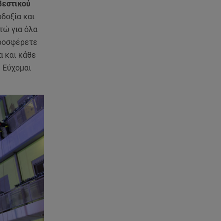
βεστικού
δοξία και
τώ για όλα
προσφέρετε
α και κάθε
 Εύχομαι