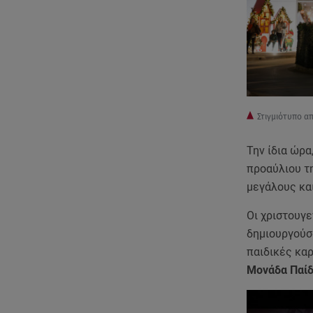
Στιγμιότυπο α
Την ίδια ώρα
προαύλιου τ
μεγάλους και
Οι χριστουγ
δημιουργούσα
παιδικές κα
Μονάδα Παί