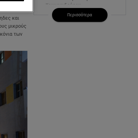
Κουμουνδούρου -
Απεγκλωβίστηκε ένα άτομο
Περισσότερα
ηδες και
ους μικρούς
08.08.26 , 10:12
Ιός του Δυτικού Νείλου: Στο
λκόνια των
«κόκκινο» η Αττική – Πώς να
προστατευτείτε;
08.08.26 , 10:11
Λίλα Μπακλέση: Γέννησε τον γιο
της η ηθοποιός - Η πρώτη
φωτογραφία
08.08.26 , 10:00
Νηστίσιμη συνταγή για να
φτιάξετε χαλβά με σοκολάτα και
πορτοκάλι
08.08.26 , 09:26