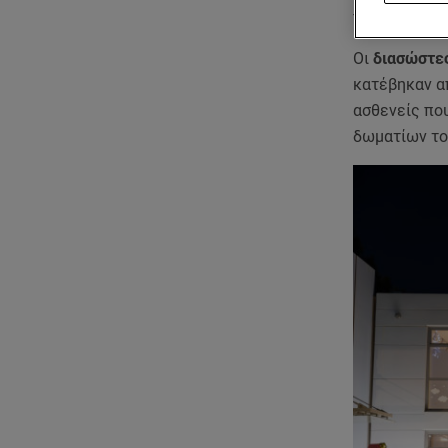
προαύλιο χώ
Οι
διασώστε
κατέβηκαν α
ασθενείς πο
δωματίων το