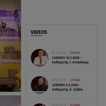
στις 8 Αυγούστου
07.08.26 , 22:40
Χανιά: Φίδι δάγκωσε 13χρονο σε
παραλία
VIDEOS
07.08.26 , 22:05
Φωτιές: Στάχτη Το Πράσινο
Στολίδι Της Δυτικής Αττικής
16.02.26
ΕΛΛΑΔΑ
LEADERS 16.2.2026 –
Καθηγητής Γ. Ατσαλάκης
09.02.26
ΕΛΛΑΔΑ
LEADERS 9.2.2026 –
Καθηγητής Κ. Γρίβας
02.02.26
ΕΛΛΑΔΑ