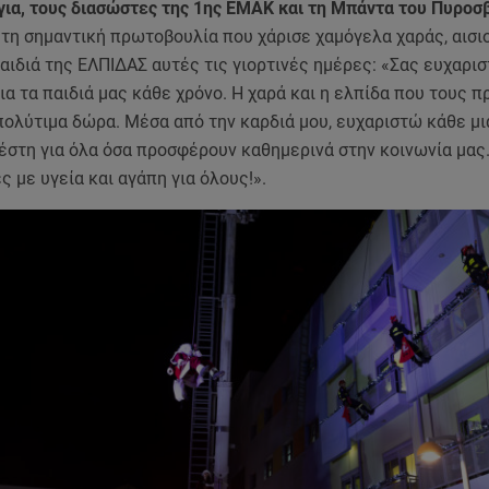
ια, τους διασώστες της 1ης ΕΜΑΚ και τη Μπάντα του Πυροσ
 τη σημαντική πρωτοβουλία που χάρισε χαμόγελα χαράς, αισιο
αιδιά της ΕΛΠΙΔΑΣ αυτές τις γιορτινές ημέρες: «Σας ευχαρισ
ια τα παιδιά μας κάθε χρόνο. Η χαρά και η ελπίδα που τους 
 πολύτιμα δώρα. Μέσα από την καρδιά μου, ευχαριστώ κάθε μι
έστη για όλα όσα προσφέρουν καθημερινά στην κοινωνία μας.
ς με υγεία και αγάπη για όλους!».