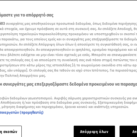
μαστε για το απόρρητό σας
603
συνεργάτες μας αποθηκεύουμε προσωπικά δεδομένα, όπως δεδομένα περιήγησης
κά στοιχεία, και έχουμε πρόσβαση σε αυτά στη συσκευή σας. Αν επιλέξετε Αποδοχή, θ
νεργοποίηση τεχνολογιών παρακολούθησης προκειμένου να υποστηριχθούν οι σκοποί
ι παρακάτω, για τους οποίους εμείς και οι συνεργάτες μας επεξεργαζόμαστε τα δεδομέ
υπηρεσιών. Αν επιλέξετε Απόρριψη όλων όλων ή αποσύρετε τη συγκατάθεσή σας, οι ε
 θα απενεργοποιηθούν. Αν απενεργοποιηθούν οι ιχνηλάτες, ορισμένο περιεχόμενο και κά
 που βλέπετε ενδέχεται να μην είναι τόσο σχετικές με εσάς. Μπορείτε να επανεμφανίσετ
ξετε τις επιλογές σας ή να αποσύρετε τη συναίνεσή σας ανά πάσα στιγμή πατώντας τον
προτιμήσεων στο κάτω μέρος της ιστοσελίδας [ή το αιωρούμενο εικονίδιο στο κάτω α
δας, εάν υπάρχει]. Οι επιλογές σας θα τεθούν σε ισχύ στον Ιστότοπος. Για περισσότερε
την Πολιτική Απορρήτου μας.
Δείτε περισσότερα άρθρα μας στα αποτελέσματα αναζήτησης
 οι συνεργάτες μας επεξεργαζόμαστε δεδομένα προκειμένου να παρασχ
Add star.gr on Google
ριβών δεδομένων γεωεντοπισμού. Ακριβής σάρωση χαρακτηριστικών συσκευής για αν
 Αποθήκευση ή/και πρόσβαση στα δεδομένα μιας συσκευής. Εξατομικευμένη διαφήμι
, μέτρηση διαφήμισης και περιεχομένου, έρευνα κοινού και ανάπτυξη υπηρεσιών.
ν Χριστουγέννων έγινε πραγματικότητα για τα παιδιά της
Ογκ
συνεργατών (προμηθευτές)
δων «
Μαριάννα Β. Βαρδινογιάννη
-ΕΛΠΙΔΑ»
χάρη στο
Πυροσβ
α μια ακόμα χρονιά ένωσε τις δυνάμεις του με
το Σωματείο «
η σκοπών
Απόρριψη όλων
Απ
λων Παιδιών με καρκίνο»
, διοργανώνοντας μια μαγική εκδήλ