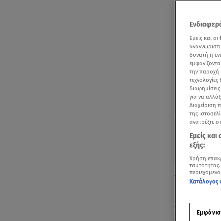
Ενδιαφερό
Εμείς και οι
αναγνωριστι
δυνατή η ε
εμφανίζοντα
την παροχή 
τεχνολογίες
διαφημίσεις
για να αλλά
Διαχείριση 
της ιστοσελί
ανατρέξτε σ
Εμείς και
εξής:
Χρήση επακ
ταυτότητας.
περιεχόμενο
Το θαύμα τω
Κατάλογος 
Μονάδας Παί
Σώμα
που γι
Εμφάνισ
Σύλλογος Φί