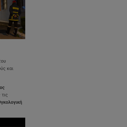
Φωτιά Αττικοβοιωτία:
Απελευθερώθηκε ενέργεια ίση
με 6 βόμβες Χιροσίμα
08.08.26 , 09:05
BMW: Οι πωλήσεις και η
συμφωνία με τους
εργαζόμενους
08.08.26 , 09:03
του
8 Αυγούστου: Σήμερα η
ύς και
Παγκόσμια Ημέρα Γάτας
08.08.26 , 08:47
ος
Καιρός Δεκαπενταύγουστος:
 τις
Βοριάδες έως 9 μποφόρ και
Ογκολογική
πτώση θερμοκρασίας
08.08.26 , 03:00
Εορτολόγιο: Ποιοι γιορτάζουν