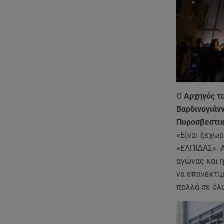
Ο
Αρχηγός τ
Βαρδινογιάν
Πυροσβεστι
«Είναι ξεχωρ
«ΕΛΠΙΔΑΣ». Α
αγώνας και η
να επανεκτι
πολλά σε όλο