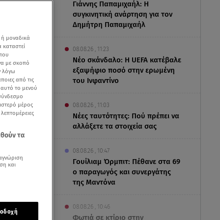
Γιάννης Παπαμιχαήλ: Η
συγκινητική ανάρτηση για τον
Δημήτρη Παπαμιχαήλ
 ή μοναδικά
α καταστεί
08.08.26 , 11:23
 που
Νέο σκάνδαλο: Η UEFA κατέβαλε
να με σκοπό
εξαψήφιο ποσό στην ερωμένη
ν λόγω
ποιες από τις
του Ινφαντίνο
ε αυτό το μενού
 σύνδεσμο
ριστερό μέρος
08.08.26 , 11:03
ς λεπτομέρειες
Νέες ταυτότητες: Πού πρέπει να
αλλάξετε τα στοιχεία σας
εθούν τα
08.08.26 , 10:47
αγνώριση
Γουίλιαμ Όρμπιτ: Πέθανε στα 69
ση και
ο παραγωγός και συνεργάτης
ολογικής
της Μαντόνα
εστικό
ΕΛΠΙΔΑ
-
08.08.26 , 10:46
οδοχή
ωση στον
Φωτιά σε κτίριο στην