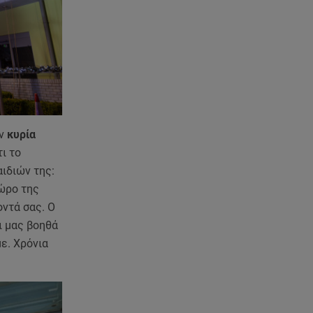
ην
κυρία
ι το
ιδιών της:
χώρο της
οντά σας. Ο
ι μας βοηθά
ε. Χρόνια