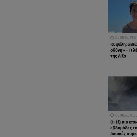
06.08.26, 19:17
Κυψέλη: «Βι
οδύνη» - Τι λ
της Λίζα
06.08.26, 16:5
Οι έξι πιο επ
εβδομάδες το
δασικές πυρκ