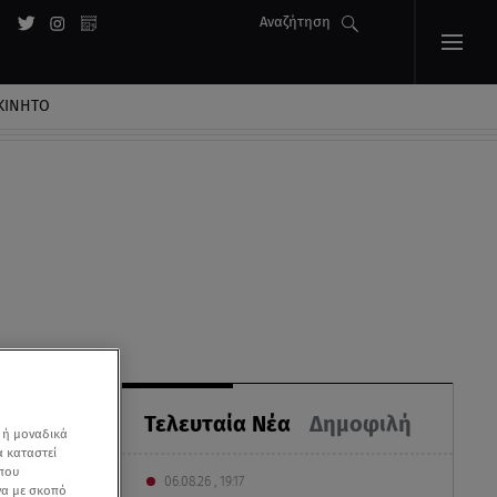
Αναζήτηση
ΚΙΝΗΤΟ
Τελευταία Νέα
Δημοφιλή
 ή μοναδικά
α καταστεί
 που
06.08.26 , 19:17
να με σκοπό