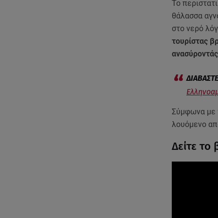
Το περιστατι
θάλασσα αγν
στο νερό λό
τουρίστας β
ανασύροντάς
Ελληνοαμ
Σύμφωνα με τ
λουόμενο απ
Δείτε το 