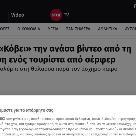
Video
ΛΟΓΕΣ
ΟΙΚΟΝΟΜΙΑ
ΥΓΕΙΑ
ΣΑΝ ΣΗΜΕΡΑ
ΑΘΛΗΤΙΚΑ
ΑΥΤΟ
 «Κόβει» την ανάσα βίντεο από τη
η ενός τουρίστα από σέρφερ
κολύμπι στη θάλασσα παρά τον άσχημο καιρό
μαστε για το απόρρητό σας
603
συνεργάτες μας αποθηκεύουμε προσωπικά δεδομένα, όπως δεδομένα περιήγησης
κά στοιχεία, και έχουμε πρόσβαση σε αυτά στη συσκευή σας. Αν επιλέξετε Αποδοχή, θ
νεργοποίηση τεχνολογιών παρακολούθησης προκειμένου να υποστηριχθούν οι σκοποί
ι παρακάτω, για τους οποίους εμείς και οι συνεργάτες μας επεξεργαζόμαστε τα δεδομέ