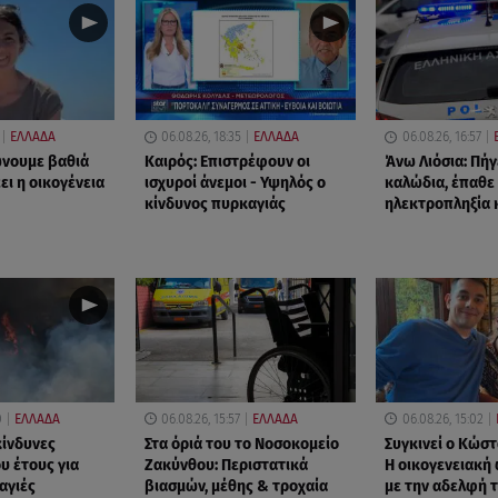
ΕΛΛΑΔΑ
06.08.26, 18:35
ΕΛΛΑΔΑ
06.08.26, 16:57
ώνουμε βαθιά
Καιρός: Επιστρέφουν οι
Άνω Λιόσια: Πήγ
έει η οικογένεια
ισχυροί άνεμοι - Υψηλός ο
καλώδια, έπαθε
κίνδυνος πυρκαγιάς
ηλεκτροπληξία 
0
ΕΛΛΑΔΑ
06.08.26, 15:57
ΕΛΛΑΔΑ
06.08.26, 15:02
ικίνδυνες
Στα όριά του το Νοσοκομείο
Συγκινεί ο Κώστ
υ έτους για
Ζακύνθου: Περιστατικά
Η οικογενειακ
αγιές
βιασμών, μέθης & τροχαία
με την αδελφή 