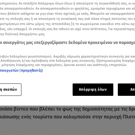
υπηρεσιών. Αν επιλέξετε Απόρριψη όλων όλων ή αποσύρετε τη συγκατάθεσή σας, οι ε
 θα απενεργοποιηθούν. Αν απενεργοποιηθούν οι ιχνηλάτες, ορισμένο περιεχόμενο και κά
 που βλέπετε ενδέχεται να μην είναι τόσο σχετικές με εσάς. Μπορείτε να επανεμφανίσετ
ξετε τις επιλογές σας ή να αποσύρετε τη συναίνεσή σας ανά πάσα στιγμή πατώντας τον
προτιμήσεων στο κάτω μέρος της ιστοσελίδας [ή το αιωρούμενο εικονίδιο στο κάτω α
δας, εάν υπάρχει]. Οι επιλογές σας θα τεθούν σε ισχύ στον Ιστότοπος. Για περισσότερε
την Πολιτική Απορρήτου μας.
 οι συνεργάτες μας επεξεργαζόμαστε δεδομένα προκειμένου να παρασχ
ριβών δεδομένων γεωεντοπισμού. Ακριβής σάρωση χαρακτηριστικών συσκευής για αν
 Αποθήκευση ή/και πρόσβαση στα δεδομένα μιας συσκευής. Εξατομικευμένη διαφήμι
, μέτρηση διαφήμισης και περιεχομένου, έρευνα κοινού και ανάπτυξη υπηρεσιών.
συνεργατών (προμηθευτές)
Δείτε περισσότερα άρθρα μας στα αποτελέσματα αναζήτησης
Add star.gr on Google
η σκοπών
Απόρριψη όλων
Απ
ανάσα βίντεο που βλέπει το φως της δημοσιότητας με τις δ
 διάσωσης ενός τουρίστα που κολυμπούσε στην περιοχή Πλατα