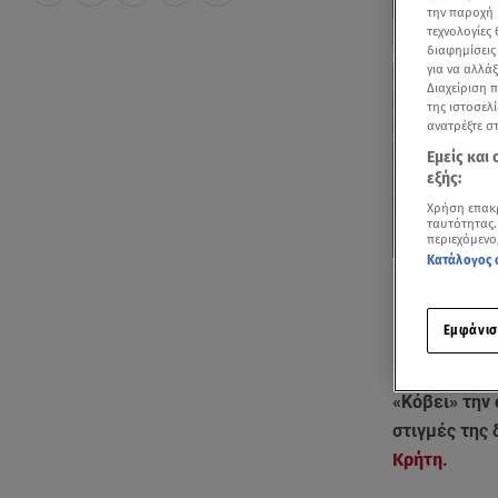
την παροχή 
τεχνολογίες
διαφημίσεις
για να αλλά
Διαχείριση 
της ιστοσελί
ανατρέξτε σ
Εμείς και
εξής:
Χρήση επακ
ταυτότητας.
περιεχόμενο
Κατάλογος 
Εμφάνισ
«Κόβει» την 
στιγμές της
Κρήτη
.