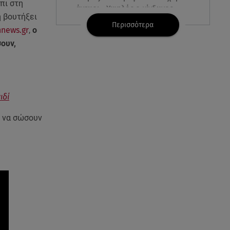
πι στη
άνεμοι - Υψηλός ο κίνδυνος
η βουτήξει
πυρκαγιάς
Περισσότερα
hnews.gr
,
ο
ουν,
06.08.26 , 18:30
Ελενα Τσαβαλιά: Η throwback
φωτογραφία της με μπικίνι!
06.08.26 , 18:12
ιδί
Τουρισμός για Όλους 2026-
2027: Ποια ΑΦΜ κάνουν σήμερα
ι να σώσουν
αίτηση
06.08.26 , 17:53
Αμαλία Κωστοπούλου: Συνεχίζει
τις διακοπές της στο
κοσμοπολίτικο Κάπρι
06.08.26 , 17:53
Mercedes-Benz GLB: Τώρα με