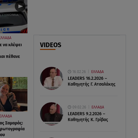
06.08.26 , 16:25
Μικαέλα Κάσαρη: Έτοιμη για το
Miss World
ΕΛΛΑΔΑ
06.08.26 , 16:17
VIDEOS
ε να κλέψει
Έλληνας ηθοποιός: «Δεν
πιστεύω στον Θεό. Είναι
και πέθανε
δημιούργημα του ανθρώπου»
16.02.26
ΕΛΛΑΔΑ
LEADERS 16.2.2026 –
Καθηγητής Γ. Ατσαλάκης
09.02.26
ΕΛΛΑΔΑ
LEADERS 9.2.2026 –
ΕΛΛΑΔΑ
Καθηγητής Κ. Γρίβας
ας Σαμαράς:
ή φωτογραφία
του