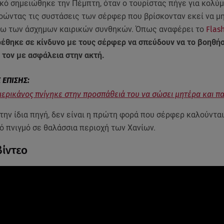
κό σημειώθηκε την Πέμπτη, όταν ο τουρίστας πήγε για κολύμ
οώντας τις συστάσεις των σέρφερ που βρίσκονταν εκεί να μ
γω των άσχημων καιρικών συνθηκών. Όπως αναφέρει το
Flas
ρέθηκε σε κίνδυνο με τους σέρφερ να σπεύδουν να το βοηθήσ
 τον με ασφάλεια στην ακτή.
ερικάνος πνίγηκε στην προσπάθειά του να σώσει μητέρα και πα
ην ίδια πηγή, δεν είναι η πρώτη φορά που σέρφερ καλούντα
ό πνιγμό σε θαλάσσια περιοχή των Χανίων.
βίντεο