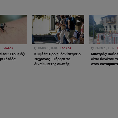
ΕΛΛΑΔΑ
06.08.26, 14:04
ΕΛΛΑΔΑ
06.08.26, 13:32
είλου: Στους έξι
Κυψέλη: Προφυλακίστηκε ο
Μυστράς: Παθολ
ην Ελλάδα
26χρονος - Τήρησε το
αίτια θανάτου 
δικαίωμα της σιωπής
στον καταψύκτ