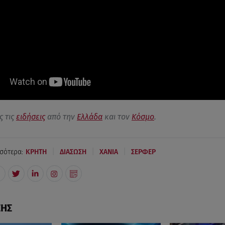
ς τις
ειδήσεις
από την
Ελλάδα
και τον
Κόσμο
.
|
|
|
σότερα:
ΚΡΗΤΗ
ΔΙΑΣΩΣΗ
ΧΑΝΙΑ
ΣΕΡΦΕΡ
ΣΗΣ