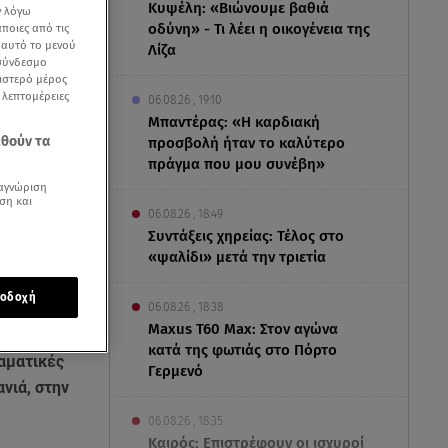
Κυψέλη: «Βιώνουμε βαθιά
ν λόγω
οδύνη» - Τι λέει η οικογένεια της
ποιες από τις
ε αυτό το μενού
Λίζα
 σύνδεσμο
ριστερό μέρος
ς λεπτομέρειες
06.08.26 , 19:10
Μπαντέρας: «Η καρδιακή
εθούν τα
προσβολή ήταν το καλύτερο
πράγμα που μου συνέβη»
αγνώριση
ση και
06.08.26 , 18:49
Συντάξεις χηρείας: Τέλος στο
«ψαλίδι» μετά την τριετία
οδοχή
06.08.26 , 18:38
Maxus T60 Max: Στον αγώνα
κατά της φωτιάς στο Πόρτο
ραματικές
Γερμενό
νιά, στην
06.08.26 , 18:35
Καιρός: Επιστρέφουν οι ισχυροί