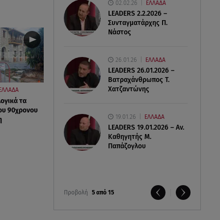
02.02.26
ΕΛΛΑΔΑ
LEADERS 2.2.2026 –
Συνταγματάρχης Π.
Νάστος
26.01.26
ΕΛΛΑΔΑ
LEADERS 26.01.2026 –
Βατραχάνθρωπος Τ.
Χατζαντώνης
ΕΛΛΑΔΑ
ογικά τα
του 90χρονου
19.01.26
ΕΛΛΑΔΑ
η
LEADERS 19.01.2026 – Αν.
Καθηγητής Μ.
Παπάζογλου
Προβολή
5 από 15