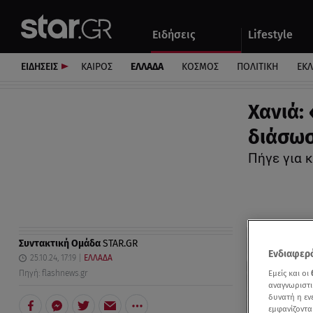
Αθλητικά
Quiz
Ειδήσεις
Lifestyle
Αυτοκίνητο
ΕΙΔΗΣΕΙΣ
ΚΑΙΡΟΣ
ΕΛΛΑΔΑ
ΚΟΣΜΟΣ
ΠΟΛΙΤΙΚΗ
ΕΚ
Χανιά:
διάσωσ
Πήγε για 
Συντακτική Ομάδα
STAR.GR
Ενδιαφερό
25.10.24, 17:19
ΕΛΛΑΔΑ
Εμείς και οι
Πηγή: flashnews.gr
αναγνωριστι
δυνατή η ε
εμφανίζοντα