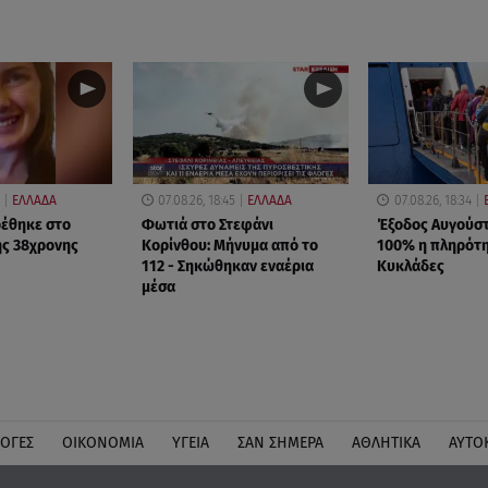
ΕΛΛΑΔΑ
07.08.26, 18:45
ΕΛΛΑΔΑ
07.08.26, 18:34
ρέθηκε στο
Φωτιά στο Στεφάνι
Έξοδος Αυγούστ
ης 38χρονης
Κορίνθου: Μήνυμα από το
100% η πληρότη
112 - Σηκώθηκαν εναέρια
Κυκλάδες
μέσα
ΛΟΓΕΣ
ΟΙΚΟΝΟΜΙΑ
ΥΓΕΙΑ
ΣΑΝ ΣΗΜΕΡΑ
ΑΘΛΗΤΙΚΑ
ΑΥΤΟ