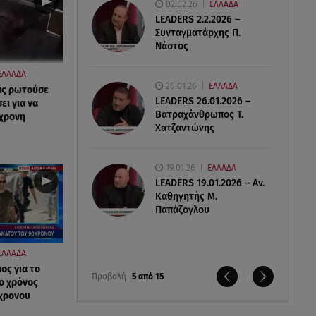
02.02.26
ΕΛΛΑΔΑ
LEADERS 2.2.2026 –
Συνταγματάρχης Π.
Νάστος
ΕΛΛΑΔΑ
26.01.26
ΕΛΛΑΔΑ
ας ρωτούσε
LEADERS 26.01.2026 –
ι για να
Βατραχάνθρωπος Τ.
0χρονη
Χατζαντώνης
19.01.26
ΕΛΛΑΔΑ
LEADERS 19.01.2026 – Αν.
Καθηγητής Μ.
Παπάζογλου
ΕΛΛΑΔΑ
ος για το
Προβολή
5 από 15
ο χρόνος
χρονου