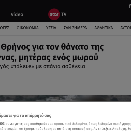
Video
ΛΟΓΕΣ
ΟΙΚΟΝΟΜΙΑ
ΥΓΕΙΑ
ΣΑΝ ΣΗΜΕΡΑ
ΑΘΛΗΤΙΚΑ
ΑΥΤΟ
 Θρήνος για τον θάνατο της
νας, μητέρας ενός μωρού
γός «πάλευε» με σπάνια ασθένεια
μαστε για το απόρρητό σας
603
συνεργάτες μας αποθηκεύουμε προσωπικά δεδομένα, όπως δεδομένα περιήγησης
κά στοιχεία, και έχουμε πρόσβαση σε αυτά στη συσκευή σας. Αν επιλέξετε Αποδοχή, θ