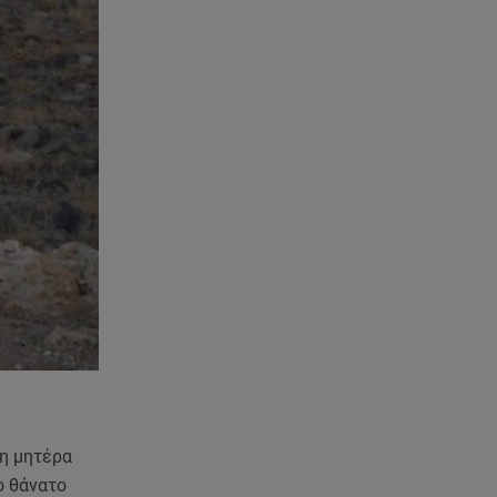
Χανιά: Νεκρή βρέθηκε
αγνοούμενη - Ξέφυγε από
αστυνομικούς που την
εντόπισαν
07.08.26 , 20:18
Μυστράς: Κρίσιμος για το
κατηγορητήριο ο χρόνος
θανάτου του 90χρονου
07.08.26 , 20:13
Κυψέλη: Tι βρέθηκε στο
διαμέρισμα της 38χρονης Λίζα
07.08.26 , 19:15
Συντάξεις Σεπτεμβρίου: Πότε θα
μπουν τα χρήματα στους
λογαριασμούς
 η μητέρα
ο θάνατο
07.08.26 , 18:45