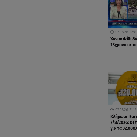
07.08.26, 22:4
Χανιά: Φίδι 
13χρονο σε π
07.08.26, 21:17
Κλήρωση Eur
7/8/2026: Οι 
για τα 32.000