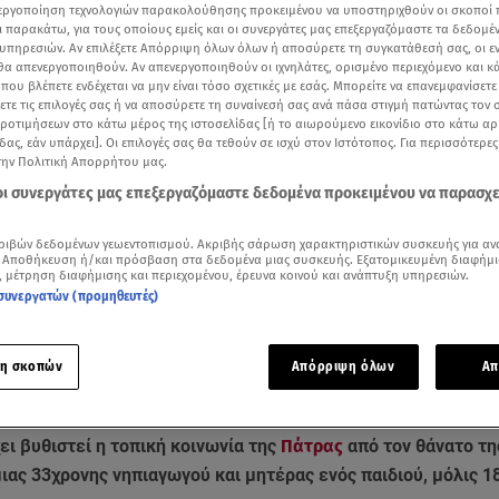
νεργοποίηση τεχνολογιών παρακολούθησης προκειμένου να υποστηριχθούν οι σκοποί
ι παρακάτω, για τους οποίους εμείς και οι συνεργάτες μας επεξεργαζόμαστε τα δεδομέ
υπηρεσιών. Αν επιλέξετε Απόρριψη όλων όλων ή αποσύρετε τη συγκατάθεσή σας, οι ε
 θα απενεργοποιηθούν. Αν απενεργοποιηθούν οι ιχνηλάτες, ορισμένο περιεχόμενο και κά
 που βλέπετε ενδέχεται να μην είναι τόσο σχετικές με εσάς. Μπορείτε να επανεμφανίσετ
ξετε τις επιλογές σας ή να αποσύρετε τη συναίνεσή σας ανά πάσα στιγμή πατώντας τον
προτιμήσεων στο κάτω μέρος της ιστοσελίδας [ή το αιωρούμενο εικονίδιο στο κάτω α
δας, εάν υπάρχει]. Οι επιλογές σας θα τεθούν σε ισχύ στον Ιστότοπος. Για περισσότερε
την Πολιτική Απορρήτου μας.
 οι συνεργάτες μας επεξεργαζόμαστε δεδομένα προκειμένου να παρασχ
ριβών δεδομένων γεωεντοπισμού. Ακριβής σάρωση χαρακτηριστικών συσκευής για αν
 Αποθήκευση ή/και πρόσβαση στα δεδομένα μιας συσκευής. Εξατομικευμένη διαφήμι
ότερα άρθρα μας στην αναζήτηση σας
, μέτρηση διαφήμισης και περιεχομένου, έρευνα κοινού και ανάπτυξη υπηρεσιών.
.gr στις επιλογές σας
συνεργατών (προμηθευτές)
Δείτε περισσότερα άρθρα μας στα αποτελέσματα αναζήτησης
η σκοπών
Απόρριψη όλων
Απ
Add star.gr on Google
ει βυθιστεί η τοπική κοινωνία της
Πάτρας
από τον θάνατο τη
ιας 33χρονης νηπιαγωγού και μητέρας ενός παιδιού, μόλις 1