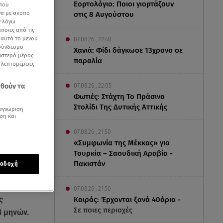
Εορτολόγιο: Ποιοι γιορτάζουν
 που
να με σκοπό
στις 8 Αυγούστου
ν λόγω
ποιες από τις
ε αυτό το μενού
07.08.26 , 22:40
 σύνδεσμο
Χανιά: Φίδι δάγκωσε 13χρονο σε
ριστερό μέρος
παραλία
ς λεπτομέρειες
07.08.26 , 22:05
εθούν τα
Φωτιές: Στάχτη Το Πράσινο
Στολίδι Της Δυτικής Αττικής
αγνώριση
ση και
07.08.26 , 21:50
«Συμφωνία της Μέκκας» για
Τουρκία – Σαουδική Αραβία -
Πακιστάν
οδοχή
07.08.26 , 21:50
ς
Καιρός: Έρχονται ξανά 40άρια -
Σε ποιες περιοχές
8 μηνών.