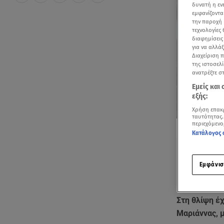
δυνατή η ε
εμφανίζοντα
την παροχή 
τεχνολογίες
διαφημίσεις
για να αλλά
Διαχείριση 
της ιστοσελί
ανατρέξτε σ
Εμείς και
εξής:
Χρήση επακ
ταυτότητας.
Δείτε περισσ
περιεχόμενο
Πρόσθηκη star
Κατάλογος 
Εμφάνισ
Στη θλίψη έχ
Μαριάννας, μ