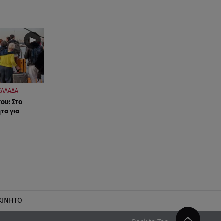
ΕΛΛΑΔΑ
ου: Στο
τα για
ΚΙΝΗΤΟ