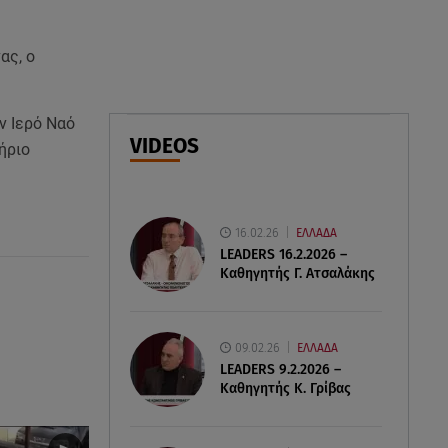
Φωτιά στο Στεφάνι Κορίνθου:
Μήνυμα από το 112 -
ας, ο
Σηκώθηκαν εναέρια μέσα
07.08.26 , 18:34
ν Ιερό Ναό
Έξοδος Αυγούστου: Στο 100% η
VIDEOS
ήριο
πληρότητα για Κυκλάδες
16.02.26
ΕΛΛΑΔΑ
LEADERS 16.2.2026 –
Καθηγητής Γ. Ατσαλάκης
09.02.26
ΕΛΛΑΔΑ
LEADERS 9.2.2026 –
Καθηγητής Κ. Γρίβας