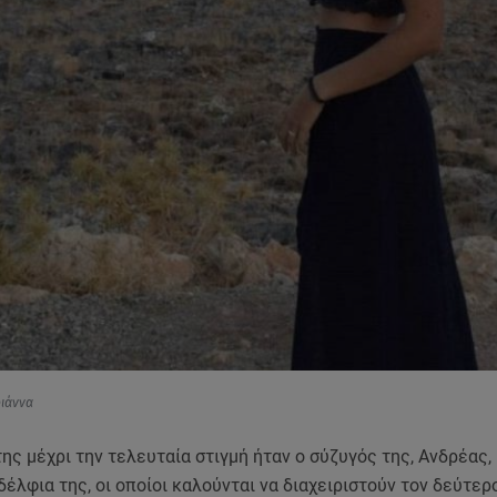
ριάννα
ης μέχρι την τελευταία στιγμή ήταν ο σύζυγός της, Ανδρέας,
αδέλφια της, οι οποίοι καλούνται να διαχειριστούν τον δεύτερ