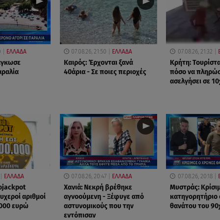
0
ΕΛΛΑΔΑ
07.08.26, 21:50
ΕΛΛΑΔΑ
07.08.26, 21:32
δάγκωσε
Καιρός: Έρχονται ξανά
Κρήτη: Τουρίστ
αραλία
40άρια - Σε ποιες περιοχές
πόσο να πληρώσε
ασελγήσει σε 1
ΕΛΛΑΔΑ
07.08.26, 20:47
ΕΛΛΑΔΑ
07.08.26, 20:18
ojackpot
Χανιά: Νεκρή βρέθηκε
Μυστράς: Κρίσιμ
τυχεροί αριθμοί
αγνοούμενη - Ξέφυγε από
κατηγορητήριο 
.000 ευρώ
αστυνομικούς που την
θανάτου του 90
εντόπισαν