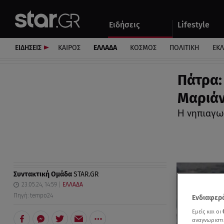
Αθλητικά
Quiz
Ειδήσεις
Lifestyle
Αυτοκίνητο
ΕΙΔΗΣΕΙΣ
ΚΑΙΡΟΣ
ΕΛΛΑΔΑ
ΚΟΣΜΟΣ
ΠΟΛΙΤΙΚΗ
ΕΚ
Πάτρα:
Μαριάν
Η νηπιαγω
Συντακτική Ομάδα
STAR.GR
23.05.24, 14:59
ΕΛΛΑΔΑ
Πηγή: tempo24
Ενδιαφερό
Εμείς και οι
αναγνωριστι