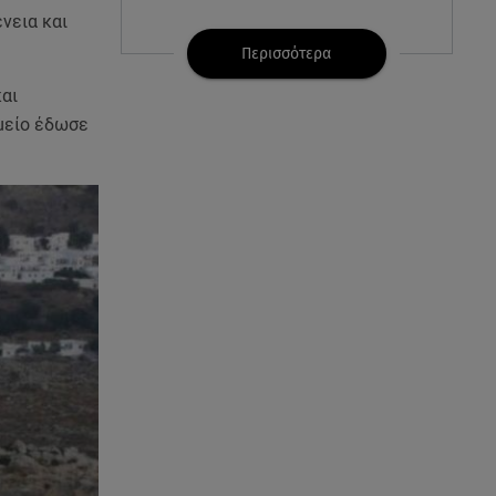
νεια και
07.08.26 , 21:32
Κρήτη: Τουρίστας ρωτούσε
Περισσότερα
πόσο να πληρώσει για να
και
ασελγήσει σε 10χρονη
μείο έδωσε
07.08.26 , 21:17
Κλήρωση Eurojackpot
7/8/2026: Οι τυχεροί αριθμοί για
τα 32.000.000 ευρώ
07.08.26 , 21:03
Σε τρία επίπεδα οι παραβιάσεις
της Τουρκίας στο Αιγαίο
07.08.26 , 21:00
MINI Aceman E: Τα αξεσουάρ για
περιπετειώδεις διαδρομές
07.08.26 , 20:47