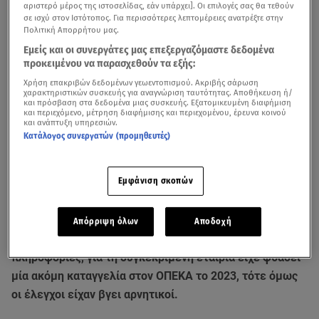
αριστερό μέρος της ιστοσελίδας, εάν υπάρχει]. Οι επιλογές σας θα τεθούν
σε ισχύ στον Ιστότοπος. Για περισσότερες λεπτομέρειες ανατρέξτε στην
Πολιτική Απορρήτου μας.
Εμείς και οι συνεργάτες μας επεξεργαζόμαστε δεδομένα
προκειμένου να παρασχεθούν τα εξής:
Χρήση επακριβών δεδομένων γεωεντοπισμού. Ακριβής σάρωση
χαρακτηριστικών συσκευής για αναγνώριση ταυτότητας. Αποθήκευση ή/
και πρόσβαση στα δεδομένα μιας συσκευής. Εξατομικευμένη διαφήμιση
και περιεχόμενο, μέτρηση διαφήμισης και περιεχομένου, έρευνα κοινού
και ανάπτυξη υπηρεσιών.
Κατάλογος συνεργατών (προμηθευτές)
Λουκέτο μέχρι νεωτέρας βάζει ο ΕΦΕΤ στην εταιρία με
τα σχολικά γεύματα που έστειλαν στο νοσοκομείο τους
Εμφάνιση σκοπών
μαθητές στη
Λαμία
. Οι συνθήκες που επικρατούν και
μετά τη φωτιά δεν είναι κατάλληλες ούτε για τους
εργαζόμενους του εργοστασίου λέει στο STAR o
Απόρριψη όλων
Αποδοχή
πρόεδρος του ΕΦΕΤ. Εν τω μεταξύ, σύμφωνα με
πληροφορίες, για τη συγκεκριμένη εταιρία είχε φθάσει
μία ακόμη καταγγελία στον ΟΠΕΚΑ το 2023, τότε όμως
οι έλεγχοι είχαν βγει αρνητικοί.