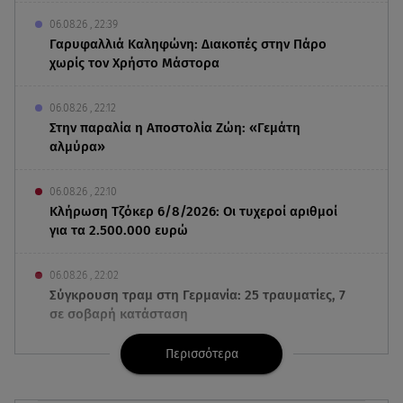
06.08.26 , 22:39
Γαρυφαλλιά Καληφώνη: Διακοπές στην Πάρο
χωρίς τον Χρήστο Μάστορα
06.08.26 , 22:12
Στην παραλία η Αποστολία Ζώη: «Γεμάτη
αλμύρα»
06.08.26 , 22:10
Κλήρωση Τζόκερ 6/8/2026: Οι τυχεροί αριθμοί
για τα 2.500.000 ευρώ
06.08.26 , 22:02
Σύγκρουση τραμ στη Γερμανία: 25 τραυματίες, 7
σε σοβαρή κατάσταση
Περισσότερα
06.08.26 , 21:59
Νέες τουρκικές προκλήσεις στο Αιγαίο -
Αερομαχία με ελληνικά F-16