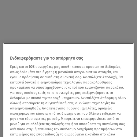
Ενδιαφερόμαστε για το απόρρητό σας
Εμείς και οι
603
συνεργάτες μας αποθηκεύουμε προσωπικά δεδομένα,
όπως δεδομένα περιήγησης ή μοναδικά αναγνωριστικά στοιχεία, και
έχουμε πρόσβαση σε αυτά στη συσκευή σας. Αν επιλέξετε Αποδοχή, θα
καταστεί δυνατή η ενεργοποίηση τεχνολογιών παρακολούθησης
προκειμένου να υποστηριχθούν οι σκοποί που εμφανίζονται παρακάτω,
για τους οποίους εμείς και οι συνεργάτες μας επεξεργαζόμαστε τα
δεδομένα με σκοπό την παροχή υπηρεσιών. Αν επιλέξετε Απόρριψη όλων
όλων ή αποσύρετε τη συγκατάθεσή σας, οι εν λόγω τεχνολογίες θα
απενεργοποιηθούν. Αν απενεργοποιηθούν οι ιχνηλάτες, ορισμένο
περιεχόμενο και κάποιες από τις διαφημίσεις που βλέπετε ενδέχεται να
μην είναι τόσο σχετικές με εσάς. Μπορείτε να επανεμφανίσετε αυτό το
μενού για να αλλάξετε τις επιλογές σας ή να αποσύρετε τη συναίνεσή σας
ανά πάσα στιγμή πατώντας τον σύνδεσμο Διαχείριση προτιμήσεων στο
κάτω μέρος της ιστοσελίδας [ή το αιωρούμενο εικονίδιο στο κάτω