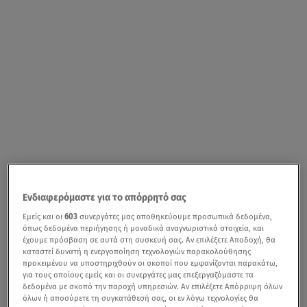
Ενδιαφερόμαστε για το απόρρητό σας
Εμείς και οι
603
συνεργάτες μας αποθηκεύουμε προσωπικά δεδομένα,
όπως δεδομένα περιήγησης ή μοναδικά αναγνωριστικά στοιχεία, και
έχουμε πρόσβαση σε αυτά στη συσκευή σας. Αν επιλέξετε Αποδοχή, θα
καταστεί δυνατή η ενεργοποίηση τεχνολογιών παρακολούθησης
προκειμένου να υποστηριχθούν οι σκοποί που εμφανίζονται παρακάτω,
για τους οποίους εμείς και οι συνεργάτες μας επεξεργαζόμαστε τα
δεδομένα με σκοπό την παροχή υπηρεσιών. Αν επιλέξετε Απόρριψη όλων
όλων ή αποσύρετε τη συγκατάθεσή σας, οι εν λόγω τεχνολογίες θα