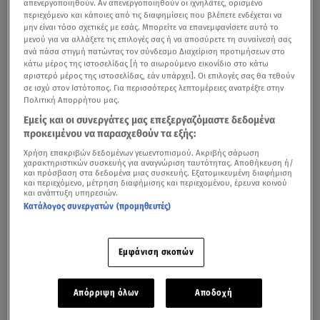
απενεργοποιηθούν. Αν απενεργοποιηθούν οι ιχνηλάτες, ορισμένο
περιεχόμενο και κάποιες από τις διαφημίσεις που βλέπετε ενδέχεται να
μην είναι τόσο σχετικές με εσάς. Μπορείτε να επανεμφανίσετε αυτό το
μενού για να αλλάξετε τις επιλογές σας ή να αποσύρετε τη συναίνεσή σας
ανά πάσα στιγμή πατώντας τον σύνδεσμο Διαχείριση προτιμήσεων στο
κάτω μέρος της ιστοσελίδας [ή το αιωρούμενο εικονίδιο στο κάτω
αριστερό μέρος της ιστοσελίδας, εάν υπάρχει]. Οι επιλογές σας θα τεθούν
σε ισχύ στον Ιστότοπος. Για περισσότερες λεπτομέρειες ανατρέξτε στην
Πολιτική Απορρήτου μας.
Εμείς και οι συνεργάτες μας επεξεργαζόμαστε δεδομένα
Ήταν ανήμερα
Πάσχα
2019 όταν το πανελλήνιο
προκειμένου να παρασχεθούν τα εξής:
συγκλονιζόταν από την είδηση ότι
αδέσποτη σφαίρα
Χρήση επακριβών δεδομένων γεωεντοπισμού. Ακριβής σάρωση
χαρακτηριστικών συσκευής για αναγνώριση ταυτότητας. Αποθήκευση ή/
χτύπησε στο κεφάλι ένα 8χρονο κοριτσάκι που έπαιζε
και πρόσβαση στα δεδομένα μιας συσκευής. Εξατομικευμένη διαφήμιση
και περιεχόμενο, μέτρηση διαφήμισης και περιεχομένου, έρευνα κοινού
στην αυλή του σπιτιού της στις
Θεσπιές
.
και ανάπτυξη υπηρεσιών.
Κατάλογος συνεργατών (προμηθευτές)
Πατέρας μικρής Αλεξίας: «Λέει μόνο μπαμπά και μαμά.
Εμφάνιση σκοπών
Έχουμε δρόμο ακόμα»
Από εκείνη τη στιγμή
η μικρή Αλεξία και οι γονείς της
Απόρριψη όλων
Αποδοχή
άρχισαν να ανεβαίνουν τον δικό τους Γολγοθά
και να