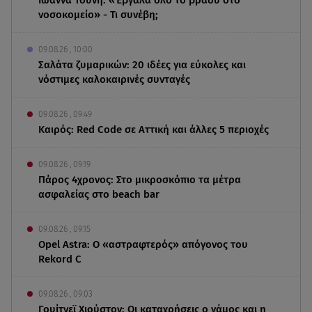
νοσοκομείο» - Τι συνέβη;
09.08.26 , 10:00
Σαλάτα ζυμαρικών: 20 ιδέες για εύκολες και
νόστιμες καλοκαιρινές συνταγές
09.08.26 , 09:49
Καιρός: Red Code σε Αττική και άλλες 5 περιοχές
09.08.26 , 09:19
Πάρος 4χρονος: Στο μικροσκόπιο τα μέτρα
ασφαλείας στο beach bar
09.08.26 , 09:15
Opel Astra: Ο «αστραφτερός» απόγονος του
Rekord C
09.08.26 , 09:03
Γουίτνεϊ Χιούστον: Οι καταχρήσεις ο γάμος και η