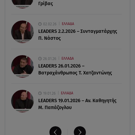
Γρίβας
εισερχόμενης ναυσιπλοΐας
08.08.26 , 22:45
02.02.26
ΕΛΛΑΔΑ
Κρήτη: Τι απαντά η ΕΛ.ΑΣ. για το βίντεο με τον
LEADERS 2.2.2026 – Συνταγματάρχης
μεθυσμένο τουρίστα
Π. Νάστος
08.08.26 , 22:33
Αλεξανδρούπολη: Ανασύρθηκε χωρίς τις
26.01.26
ΕΛΛΑΔΑ
αισθήσεις του ηλικιωμένος από πηγάδι
LEADERS 26.01.2026 –
Βατραχάνθρωπος Τ. Χατζαντώνης
19.01.26
ΕΛΛΑΔΑ
LEADERS 19.01.2026 – Αν. Καθηγητής
Μ. Παπάζογλου