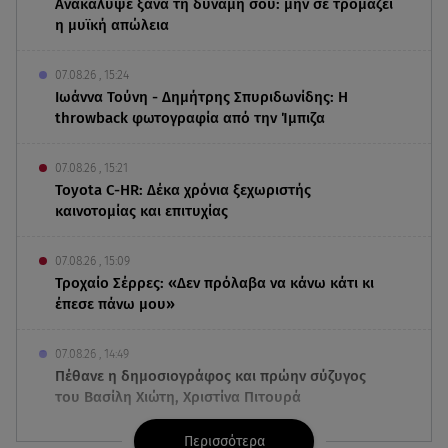
Ανακάλυψε ξανά τη δύναμή σου: μην σε τρομάζει
η μυϊκή απώλεια
07.08.26 , 15:24
Ιωάννα Τούνη - Δημήτρης Σπυριδωνίδης: Η
throwback φωτογραφία από την Ίμπιζα
07.08.26 , 15:21
Toyota C-HR: Δέκα χρόνια ξεχωριστής
καινοτομίας και επιτυχίας
07.08.26 , 15:09
Τροχαίο Σέρρες: «Δεν πρόλαβα να κάνω κάτι κι
έπεσε πάνω μου»
07.08.26 , 14:49
Πέθανε η δημοσιογράφος και πρώην σύζυγος
του Βασίλη Χιώτη, Χριστίνα Πιτουρά
Περισσότερα
07.08.26 , 14:44