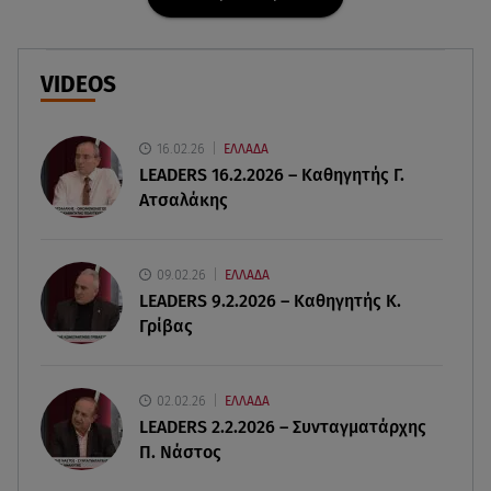
Στεφανίδου: «Κόβει» την ανάσα με το σώμα της -
Οι πόζες με μαγιό
VIDEOS
07.08.26 , 14:05
Μυστράς: «Τον έβαλα στον καταψύκτη γιατί
ήθελα να τον κρατήσω άφθαρτο»
16.02.26
ΕΛΛΑΔΑ
LEADERS 16.2.2026 – Καθηγητής Γ.
Ατσαλάκης
07.08.26 , 14:00
K-beauty blush: Τα viral ρουζ που υπόσχονται το
πολυπόθητο κορεάτικο glow
09.02.26
ΕΛΛΑΔΑ
LEADERS 9.2.2026 – Καθηγητής Κ.
07.08.26 , 13:42
Γρίβας
Παραλίες: Πάνω από 1.500 έλεγχοι - Στη μάχη
drones και νέες τεχνολογίες
02.02.26
ΕΛΛΑΔΑ
07.08.26 , 13:33
LEADERS 2.2.2026 – Συνταγματάρχης
Καινούργιου:Πένθος για συνεργάτιδά της «Θα
Π. Νάστος
μου λείπεις πάντα και για πάντα»