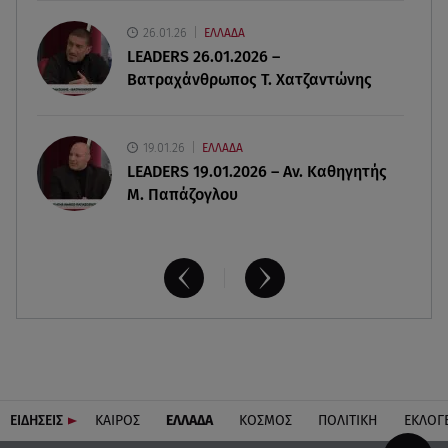
07.08.26 , 13:16
26.01.26
ΕΛΛΑΔΑ
Γιάννης Στάνκογλου: Δείτε τον έφηβο με μακριά
LEADERS 26.01.2026 –
μαλλιά
Βατραχάνθρωπος Τ. Χατζαντώνης
19.01.26
ΕΛΛΑΔΑ
LEADERS 19.01.2026 – Αν. Καθηγητής
Μ. Παπάζογλου
ΕΙΔΗΣΕΙΣ
ΚΑΙΡΟΣ
ΕΛΛΑΔΑ
ΚΟΣΜΟΣ
ΠΟΛΙΤΙΚΗ
ΕΚΛΟΓ