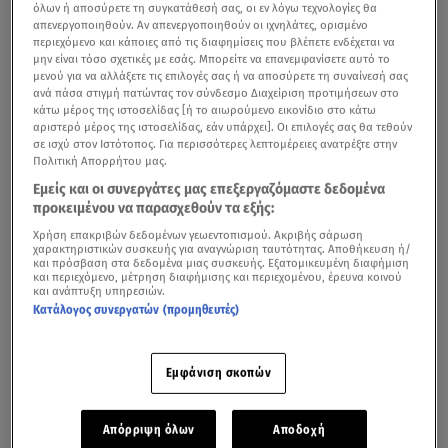
όλων ή αποσύρετε τη συγκατάθεσή σας, οι εν λόγω τεχνολογίες θα
απενεργοποιηθούν. Αν απενεργοποιηθούν οι ιχνηλάτες, ορισμένο
περιεχόμενο και κάποιες από τις διαφημίσεις που βλέπετε ενδέχεται να
μην είναι τόσο σχετικές με εσάς. Μπορείτε να επανεμφανίσετε αυτό το
μενού για να αλλάξετε τις επιλογές σας ή να αποσύρετε τη συναίνεσή σας
ανά πάσα στιγμή πατώντας τον σύνδεσμο Διαχείριση προτιμήσεων στο
κάτω μέρος της ιστοσελίδας [ή το αιωρούμενο εικονίδιο στο κάτω
αριστερό μέρος της ιστοσελίδας, εάν υπάρχει]. Οι επιλογές σας θα τεθούν
σε ισχύ στον Ιστότοπος. Για περισσότερες λεπτομέρειες ανατρέξτε στην
Πολιτική Απορρήτου μας.
Εμείς και οι συνεργάτες μας επεξεργαζόμαστε δεδομένα
προκειμένου να παρασχεθούν τα εξής:
Χρήση επακριβών δεδομένων γεωεντοπισμού. Ακριβής σάρωση
χαρακτηριστικών συσκευής για αναγνώριση ταυτότητας. Αποθήκευση ή/
και πρόσβαση στα δεδομένα μιας συσκευής. Εξατομικευμένη διαφήμιση
και περιεχόμενο, μέτρηση διαφήμισης και περιεχομένου, έρευνα κοινού
και ανάπτυξη υπηρεσιών.
Κατάλογος συνεργατών (προμηθευτές)
Εμφάνιση σκοπών
Απόρριψη όλων
Αποδοχή