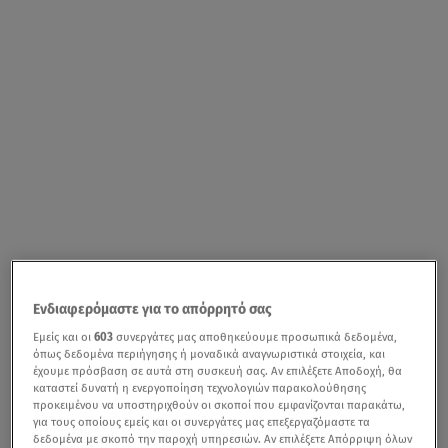
Ενδιαφερόμαστε για το απόρρητό σας
Εμείς και οι
603
συνεργάτες μας αποθηκεύουμε προσωπικά δεδομένα,
όπως δεδομένα περιήγησης ή μοναδικά αναγνωριστικά στοιχεία, και
έχουμε πρόσβαση σε αυτά στη συσκευή σας. Αν επιλέξετε Αποδοχή, θα
καταστεί δυνατή η ενεργοποίηση τεχνολογιών παρακολούθησης
προκειμένου να υποστηριχθούν οι σκοποί που εμφανίζονται παρακάτω,
για τους οποίους εμείς και οι συνεργάτες μας επεξεργαζόμαστε τα
δεδομένα με σκοπό την παροχή υπηρεσιών. Αν επιλέξετε Απόρριψη όλων