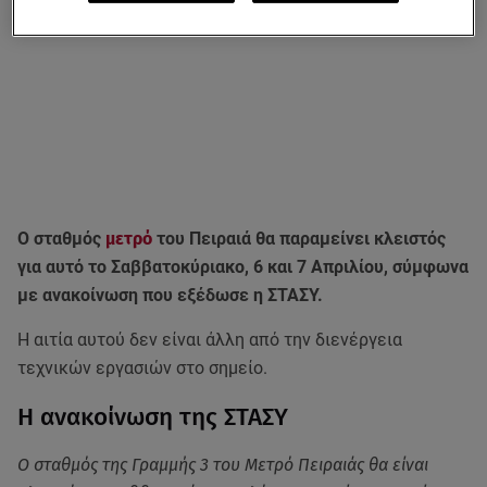
Ο σταθμός
μετρό
του Πειραιά θα παραμείνει κλειστός
για αυτό το Σαββατοκύριακο, 6 και 7 Απριλίου, σύμφωνα
με ανακοίνωση που εξέδωσε η ΣΤΑΣΥ.
Η αιτία αυτού δεν είναι άλλη από την διενέργεια
τεχνικών εργασιών στο σημείο.
Η ανακοίνωση της ΣΤΑΣΥ
Ο σταθμός της Γραμμής 3 του Μετρό Πειραιάς θα είναι