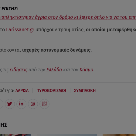
Διαπληκτίστηκαν άγρια στον δρόμο κι έφερε όπλο για να του επι
το
Larissanet.gr
υπάρχουν τραυματίες,
οι οποίοι μεταφέρθηκ
βρίσκονται
ισχυρές αστυνομικές δυνάμεις.
ς τις
ειδήσεις
από την
Ελλάδα
και τον
Κόσμο
.
|
|
σότερα:
ΛΑΡΙΣΑ
ΠΥΡΟΒΟΛΙΣΜΟΙ
ΣΥΜΠΛΟΚΗ
ΣΗΣ