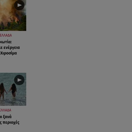
Καιρός Δεκαπενταύγουστος:
Βοριάδες έως 9 μποφόρ και
πτώση θερμοκρασίας
08.08.26 , 03:00
Εορτολόγιο: Ποιοι γιορτάζουν
ΕΛΛΑΔΑ
στις 8 Αυγούστου
ιωτία:
ε ενέργεια
 Χιροσίμα
07.08.26 , 22:40
Χανιά: Φίδι δάγκωσε 13χρονο σε
παραλία
07.08.26 , 22:05
Φωτιές: Στάχτη Το Πράσινο
Στολίδι Της Δυτικής Αττικής
ΕΛΛΑΔΑ
07.08.26 , 21:50
«Συμφωνία της Μέκκας» για
ι ξανά
ες περιοχές
Τουρκία – Σαουδική Αραβία -
Πακιστάν