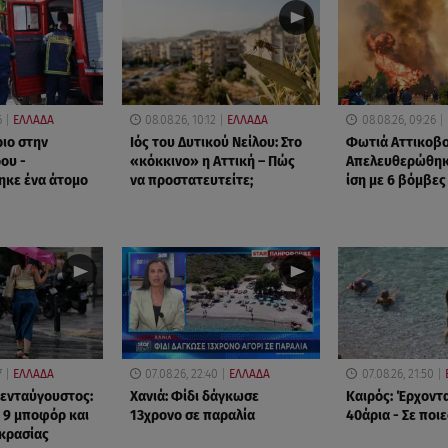
6
ΕΛΛΑΔΑ
08.08.26, 10:12
ΕΛΛΑΔΑ
08.08.26, 09:26
ριο στην
Ιός του Δυτικού Νείλου: Στο
Φωτιά Αττικοβο
ου -
«κόκκινο» η Αττική – Πώς
Απελευθερώθηκ
ηκε ένα άτομο
να προστατευτείτε;
ίση με 6 βόμβες
7
ΕΛΛΑΔΑ
07.08.26, 22:40
ΕΛΛΑΔΑ
07.08.26, 21:50
ενταύγουστος:
Χανιά: Φίδι δάγκωσε
Καιρός: Έρχοντα
 9 μποφόρ και
13χρονο σε παραλία
40άρια - Σε ποι
κρασίας