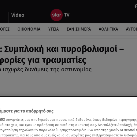
Video
ΛΟΓΕΣ
ΟΙΚΟΝΟΜΙΑ
ΥΓΕΙΑ
ΣΑΝ ΣΗΜΕΡΑ
ΑΘΛΗΤΙΚΑ
ΑΥΤΟ
: Συμπλοκή και πυροβολισμοί –
ορίες για τραυματίες
ο ισχυρές δυνάμεις της αστυνομίας
μαστε για το απόρρητό σας
603
συνεργάτες μας αποθηκεύουμε προσωπικά δεδομένα, όπως δεδομένα περιήγησης
κά στοιχεία, και έχουμε πρόσβαση σε αυτά στη συσκευή σας. Αν επιλέξετε Αποδοχή, θ
νεργοποίηση τεχνολογιών παρακολούθησης προκειμένου να υποστηριχθούν οι σκοποί
ι παρακάτω, για τους οποίους εμείς και οι συνεργάτες μας επεξεργαζόμαστε τα δεδομέ