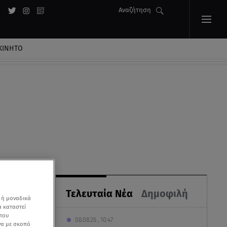
Αναζήτηση
ΚΙΝΗΤΟ
Τελευταία Νέα
Δημοφιλή
 ή μοναδικά
α καταστεί
 που
08.08.26 , 10:47
να με σκοπό