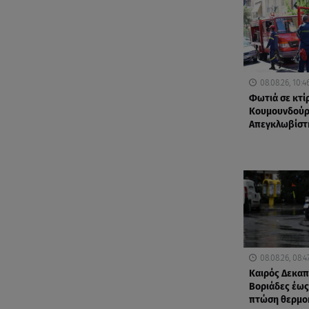
08.08.26, 10:4
Φωτιά σε κτί
Κουμουνδούρ
Απεγκλωβίστ
08.08.26, 08:4
Καιρός Δεκαπ
Βοριάδες έως
πτώση θερμο