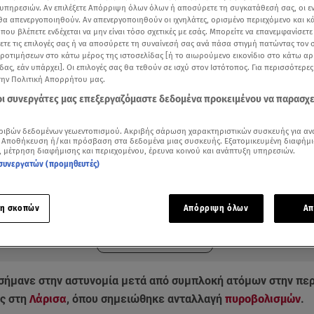
υπηρεσιών. Αν επιλέξετε Απόρριψη όλων όλων ή αποσύρετε τη συγκατάθεσή σας, οι ε
 θα απενεργοποιηθούν. Αν απενεργοποιηθούν οι ιχνηλάτες, ορισμένο περιεχόμενο και κά
 που βλέπετε ενδέχεται να μην είναι τόσο σχετικές με εσάς. Μπορείτε να επανεμφανίσετ
ξετε τις επιλογές σας ή να αποσύρετε τη συναίνεσή σας ανά πάσα στιγμή πατώντας τον
προτιμήσεων στο κάτω μέρος της ιστοσελίδας [ή το αιωρούμενο εικονίδιο στο κάτω α
δας, εάν υπάρχει]. Οι επιλογές σας θα τεθούν σε ισχύ στον Ιστότοπος. Για περισσότερε
την Πολιτική Απορρήτου μας.
 οι συνεργάτες μας επεξεργαζόμαστε δεδομένα προκειμένου να παρασχ
ριβών δεδομένων γεωεντοπισμού. Ακριβής σάρωση χαρακτηριστικών συσκευής για αν
 Αποθήκευση ή/και πρόσβαση στα δεδομένα μιας συσκευής. Εξατομικευμένη διαφήμι
, μέτρηση διαφήμισης και περιεχομένου, έρευνα κοινού και ανάπτυξη υπηρεσιών.
συνεργατών (προμηθευτές)
ότερα άρθρα μας στην αναζήτηση σας
.gr στις επιλογές σας
Δείτε περισσότερα άρθρα μας στα αποτελέσματα αναζήτησης
η σκοπών
Απόρριψη όλων
Απ
Add star.gr on Google
σήμανε στην αστυνομία μετά από συμπλοκή ατόμων στην περ
ς στη
Λάρισα
, όπου σημειώθηκε ανταλλαγή
πυροβολισμών
.