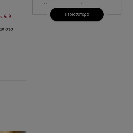
Νηστίσιμη συνταγή για να
φτιάξετε χαλβά με σοκολάτα και
Περισσότερα
τεθεί!
πορτοκάλι
αν στο
08.08.26 , 09:26
Φωτιά Αττικοβοιωτία:
Απελευθερώθηκε ενέργεια ίση
με 6 βόμβες Χιροσίμα
08.08.26 , 09:05
BMW: Οι πωλήσεις και η
συμφωνία με τους
εργαζόμενους
08.08.26 , 09:03
8 Αυγούστου: Σήμερα η
Παγκόσμια Ημέρα Γάτας
08.08.26 , 08:47