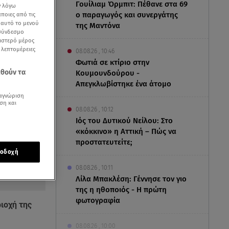
Γουίλιαμ Όρμπιτ: Πέθανε στα 69
ν λόγω
ο παραγωγός και συνεργάτης
ποιες από τις
ε αυτό το μενού
της Μαντόνα
 σύνδεσμο
ριστερό μέρος
ς λεπτομέρειες
08.08.26 , 10:46
Φωτιά σε κτίριο στην
εθούν τα
Κουμουνδούρου -
Απεγκλωβίστηκε ένα άτομο
αγνώριση
ση και
08.08.26 , 10:12
Ιός του Δυτικού Νείλου: Στο
«κόκκινο» η Αττική – Πώς να
προστατευτείτε;
οδοχή
08.08.26 , 10:11
Λίλα Μπακλέση: Γέννησε τον γιο
της η ηθοποιός - Η πρώτη
φωτογραφία
ιοχή της
08.08.26 , 10:00