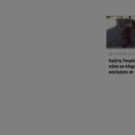
07.08.26, 21:32
Κρήτη: Τουρί
πόσο να πληρ
ασελγήσει σε