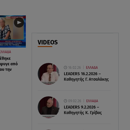
07.08.26 , 21:50
Καιρός: Έρχονται ξανά 40άρια -
Σε ποιες περιοχές
07.08.26 , 21:32
VIDEOS
Κρήτη: Τουρίστας ρωτούσε
πόσο να πληρώσει για να
ΕΛΛΑΔΑ
ασελγήσει σε 10χρονη
ρέθηκε
έφυγε από
16.02.26
ΕΛΛΑΔΑ
ου την
LEADERS 16.2.2026 –
Καθηγητής Γ. Ατσαλάκης
09.02.26
ΕΛΛΑΔΑ
LEADERS 9.2.2026 –
Καθηγητής Κ. Γρίβας