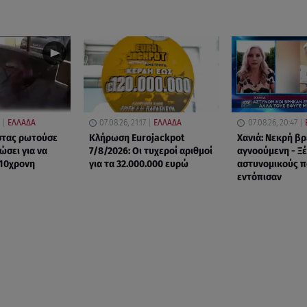
ΕΛΛΑΔΑ
07.08.26, 21:17
ΕΛΛΑΔΑ
07.08.26, 20:47
στας ρωτούσε
Κλήρωση Eurojackpot
Χανιά: Νεκρή β
ώσει για να
7/8/2026: Οι τυχεροί αριθμοί
αγνοούμενη - Ξ
 10χρονη
για τα 32.000.000 ευρώ
αστυνομικούς π
εντόπισαν