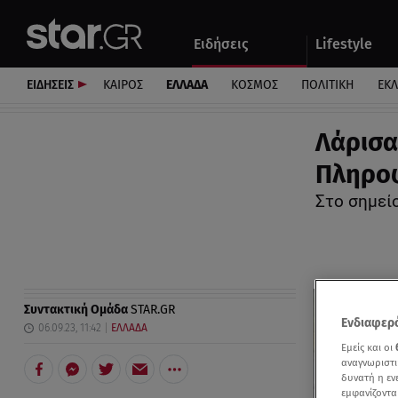
Αθλητικά
Quiz
Ειδήσεις
Lifestyle
Αυτοκίνητο
ΕΙΔΗΣΕΙΣ
ΚΑΙΡΟΣ
ΕΛΛΑΔΑ
ΚΟΣΜΟΣ
ΠΟΛΙΤΙΚΗ
ΕΚ
Λάρισα
Πληροφ
Στο σημεί
Συντακτική Ομάδα
STAR.GR
Ενδιαφερό
06.09.23, 11:42
ΕΛΛΑΔΑ
Εμείς και οι
αναγνωριστι
δυνατή η ε
εμφανίζοντα