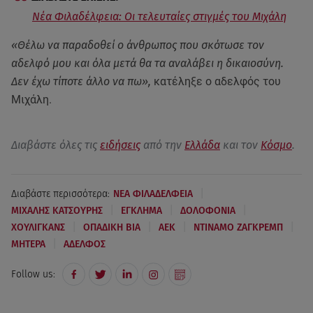
Νέα Φιλαδέλφεια: Oι τελευταίες στιγμές του Μιχάλη
«Θέλω να παραδοθεί ο άνθρωπος που σκότωσε τον
αδελφό μου και όλα μετά θα τα αναλάβει η δικαιοσύνη.
Δεν έχω τίποτε άλλο να πω»,
κατέληξε ο αδελφός του
Μιχάλη.
Διαβάστε όλες τις
ειδήσεις
από την
Ελλάδα
και τον
Κόσμο
.
|
Διαβάστε περισσότερα:
ΝΕΑ ΦΙΛΑΔΕΛΦΕΙΑ
|
|
|
ΜΙΧΑΛΗΣ ΚΑΤΣΟΥΡΗΣ
ΕΓΚΛΗΜΑ
ΔΟΛΟΦΟΝΙΑ
|
|
|
|
ΧΟΥΛΙΓΚΑΝΣ
ΟΠΑΔΙΚΗ ΒΙΑ
AEK
ΝΤΙΝΑΜΟ ΖΑΓΚΡΕΜΠ
|
ΜΗΤΕΡΑ
ΑΔΕΛΦΟΣ
Follow us: