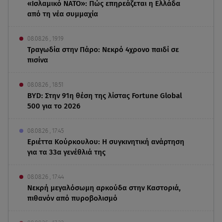
«Ισλαμικό ΝΑΤΟ»: Πώς επηρεάζεται η Ελλάδα
από τη νέα συμμαχία
08.08.26 , 19:19
Τραγωδία στην Πάρο: Νεκρό 4χρονο παιδί σε
πισίνα
08.08.26 , 18:51
BYD: Στην 91η θέση της λίστας Fortune Global
500 για το 2026
08.08.26 , 17:45
Εριέττα Κούρκουλου: Η συγκινητική ανάρτηση
για τα 33α γενέθλιά της
08.08.26 , 17:44
Νεκρή μεγαλόσωμη αρκούδα στην Καστοριά,
πιθανόν από πυροβολισμό