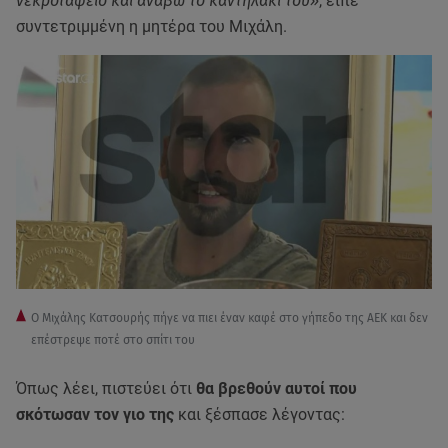
νεκροταφείο και ανάβω το καντηλάκι του»
, είπε
συντετριμμένη η μητέρα του Μιχάλη.
Ο Μιχάλης Κατσουρής πήγε να πιει έναν καφέ στο γήπεδο της ΑΕΚ και δεν
επέστρεψε ποτέ στο σπίτι του
Όπως λέει, πιστεύει ότι
θα βρεθούν αυτοί που
σκότωσαν τον γιο της
και ξέσπασε λέγοντας: