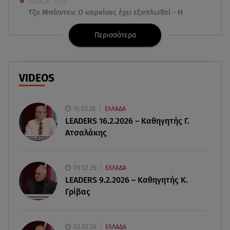
08.08.26 , 17:32
Τζο Μπάιντεν: Ο καρκίνος έχει εξαπλωθεί - Η
ανακοίνωση του γιου του
Περισσότερα
08.08.26 , 17:20
Ανδρομάχη: «Είσαι το φως στη ζωή μου» – Η νέα
ανάρτηση με τον γιο της
VIDEOS
08.08.26 , 16:52
Δανάη Μπακογιάννη: Η κόρη του Κώστα
16.02.26
ΕΛΛΑΔΑ
Μπακογιάννη έκανε πανελλήνιο ρεκόρ
LEADERS 16.2.2026 – Καθηγητής Γ.
Ατσαλάκης
08.08.26 , 16:45
Πένθος για τον Λιονέλ Μέσι - Πέθανε ο πατέρας
του Χόρχε στα 68 του χρόνια
09.02.26
ΕΛΛΑΔΑ
LEADERS 9.2.2026 – Καθηγητής Κ.
Γρίβας
08.08.26 , 16:07
Ευγενία Σαμαρά: Διακοπάρει με τον Νίκο
Μουτσινά - Πού βρίσκονται;
02.02.26
ΕΛΛΑΔΑ