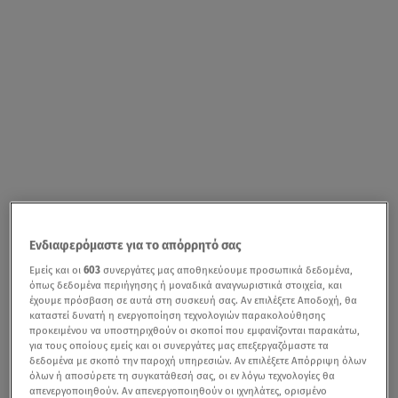
Ενδιαφερόμαστε για το απόρρητό σας
Εμείς και οι
603
συνεργάτες μας αποθηκεύουμε προσωπικά δεδομένα,
όπως δεδομένα περιήγησης ή μοναδικά αναγνωριστικά στοιχεία, και
έχουμε πρόσβαση σε αυτά στη συσκευή σας. Αν επιλέξετε Αποδοχή, θα
καταστεί δυνατή η ενεργοποίηση τεχνολογιών παρακολούθησης
προκειμένου να υποστηριχθούν οι σκοποί που εμφανίζονται παρακάτω,
για τους οποίους εμείς και οι συνεργάτες μας επεξεργαζόμαστε τα
δεδομένα με σκοπό την παροχή υπηρεσιών. Αν επιλέξετε Απόρριψη όλων
όλων ή αποσύρετε τη συγκατάθεσή σας, οι εν λόγω τεχνολογίες θα
απενεργοποιηθούν. Αν απενεργοποιηθούν οι ιχνηλάτες, ορισμένο