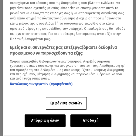
περιεχόμενο και κάποιες από τις διαφημίσεις που βλέπετε ενδέχεται να
μην είναι τόσο σχετικές με εσάς. Μπορείτε να επανεμφανίσετε αυτό το
μενού για να αλλάξετε τις επιλογές σας ή να αποσύρετε τη συναίνεσή σας
ανά πάσα στιγμή πατώντας τον σύνδεσμο Διαχείριση προτιμήσεων στο
κάτω μέρος της ιστοσελίδας [ή το αιωρούμενο εικονίδιο στο κάτω
αριστερό μέρος της ιστοσελίδας, εάν υπάρχει]. Οι επιλογές σας θα τεθούν
σε ισχύ στον Ιστότοπος. Για περισσότερες λεπτομέρειες ανατρέξτε στην
Πολιτική Απορρήτου μας.
Εμείς και οι συνεργάτες μας επεξεργαζόμαστε δεδομένα
προκειμένου να παρασχεθούν τα εξής:
Για πρώτη φορά η μητέρα του αδικοχαμένου
Μιχάλη
Χρήση επακριβών δεδομένων γεωεντοπισμού. Ακριβής σάρωση
Κατσουρή
, άνοιξε την καρδιά της στο Star και τον
χαρακτηριστικών συσκευής για αναγνώριση ταυτότητας. Αποθήκευση ή/
και πρόσβαση στα δεδομένα μιας συσκευής. Εξατομικευμένη διαφήμιση
Βαγγέλη Γκούμα και μίλησε για τον απερίγραπτο πόνο
και περιεχόμενο, μέτρηση διαφήμισης και περιεχομένου, έρευνα κοινού
και ανάπτυξη υπηρεσιών.
που βιώνει μετά τη δολοφονία του παιδιού της στη
Νέα
Κατάλογος συνεργατών (προμηθευτές)
Φιλαδέλφεια
.
«Ζητάω δικαίωση. Να βρεθεί αυτός ο άνθρωπος που
Εμφάνιση σκοπών
έκανε στο παιδί μου αυτό το κακό»,
είπε με δάκρυα στα
μάτια η μητέρα του 29χρονου Μιχάλη.
Απόρριψη όλων
Αποδοχή