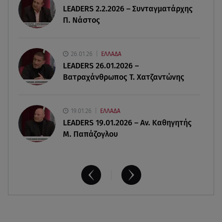
LEADERS 2.2.2026 – Συνταγματάρχης
08.08.26 , 16:00
Π. Νάστος
Back to black: η διαχρονική αξία του μαύρου
στην καλοκαιρινή γκαρνταρόμπα
26.01.26
ΕΛΛΑΔΑ
08.08.26 , 15:20
LEADERS 26.01.2026 –
Δούκισσα Νομικού: Από τη Μύκονο «πετάχτηκε»
Βατραχάνθρωπος Τ. Χατζαντώνης
στη Γαλλική Πολυνησία!
19.01.26
ΕΛΛΑΔΑ
LEADERS 19.01.2026 – Αν. Καθηγητής
Μ. Παπάζογλου