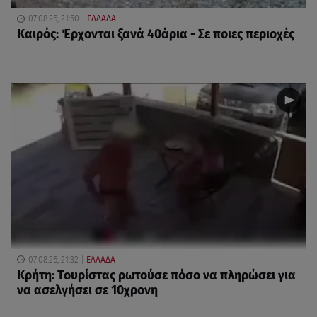
07.08.26, 21:50
ΕΛΛΑΔΑ
Καιρός: Έρχονται ξανά 40άρια - Σε ποιες περιοχές
07.08.26, 21:32
ΕΛΛΑΔΑ
Κρήτη: Τουρίστας ρωτούσε πόσο να πληρώσει για
να ασελγήσει σε 10χρονη