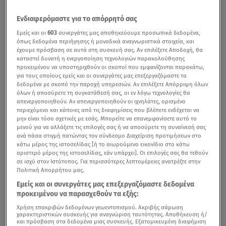
Ενδιαφερόμαστε για το απόρρητό σας
Εμείς και οι
603
συνεργάτες μας αποθηκεύουμε προσωπικά δεδομένα,
όπως δεδομένα περιήγησης ή μοναδικά αναγνωριστικά στοιχεία, και
έχουμε πρόσβαση σε αυτά στη συσκευή σας. Αν επιλέξετε Αποδοχή, θα
καταστεί δυνατή η ενεργοποίηση τεχνολογιών παρακολούθησης
προκειμένου να υποστηριχθούν οι σκοποί που εμφανίζονται παρακάτω,
για τους οποίους εμείς και οι συνεργάτες μας επεξεργαζόμαστε τα
δεδομένα με σκοπό την παροχή υπηρεσιών. Αν επιλέξετε Απόρριψη όλων
όλων ή αποσύρετε τη συγκατάθεσή σας, οι εν λόγω τεχνολογίες θα
απενεργοποιηθούν. Αν απενεργοποιηθούν οι ιχνηλάτες, ορισμένο
περιεχόμενο και κάποιες από τις διαφημίσεις που βλέπετε ενδέχεται να
μην είναι τόσο σχετικές με εσάς. Μπορείτε να επανεμφανίσετε αυτό το
μενού για να αλλάξετε τις επιλογές σας ή να αποσύρετε τη συναίνεσή σας
ανά πάσα στιγμή πατώντας τον σύνδεσμο Διαχείριση προτιμήσεων στο
κάτω μέρος της ιστοσελίδας [ή το αιωρούμενο εικονίδιο στο κάτω
αριστερό μέρος της ιστοσελίδας, εάν υπάρχει]. Οι επιλογές σας θα τεθούν
σε ισχύ στον Ιστότοπος. Για περισσότερες λεπτομέρειες ανατρέξτε στην
Πολιτική Απορρήτου μας.
Εμείς και οι συνεργάτες μας επεξεργαζόμαστε δεδομένα
προκειμένου να παρασχεθούν τα εξής:
Χρήση επακριβών δεδομένων γεωεντοπισμού. Ακριβής σάρωση
χαρακτηριστικών συσκευής για αναγνώριση ταυτότητας. Αποθήκευση ή/
και πρόσβαση στα δεδομένα μιας συσκευής. Εξατομικευμένη διαφήμιση