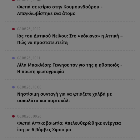
Φωτιά σε κτίριο στην Κουμουνδούρου -
Απεγκλωβίστηκε ένα άτομο
08.08.26 , 10:12
Ιός του Δυτικού Νείλου: Στο «κόκκινο» η Αττική –
Πώς να προστατευτείτε;
08.08.26 , 10:11
Λίλα Μπακλέση: Γέννησε τον γιο της η ηθοποιός -
Η πρώτη φωτογραφία
08.08.26 , 10:00
Νηστίσιμη συνταγή για να φτιάξετε χαλβά με
σοκολάτα και πορτοκάλι
08.08.26 , 09:26
Φωτιά Αττικοβοιωτία: Απελευθερώθηκε ενέργεια
ίση με 6 βόμβες Χιροσίμα