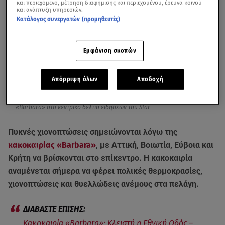
και περιεχόμενο, μέτρηση διαφήμισης και περιεχομένου, έρευνα κοινού
και ανάπτυξη υπηρεσιών.
Κατάλογος συνεργατών (προμηθευτές)
Εμφάνιση σκοπών
Απόρριψη όλων
Αποδοχή
Η πρόγνωση του Θοδωρή Κολυδά για την εξέλιξη της κακοκαιρίας
«Barbara» στο κεντρικό δελτίο ειδήσεων του Star
Πυκνές χιονοπτώσεις σημειώνονται λόγω της
κακοκαιρίας «Barbara»
, με Αττική, Βοιωτία, Εύβοια και
Κρήτη να βρίσκονται στο επίκεντρο. Η κακοκαιρία
αναμένεται σήμερα να φέρει πολικές θερμοκρασίες,
χιονοπτώσεις και θυελλώδεις ανέμους στα πελάγη.
Κακοκαιρία «Barbara»: Κλειστή η Εθνική Οδός –