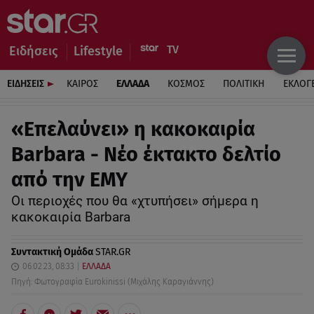
Ειδήσεις
Lifestyle
ΕΙΔΗΣΕΙΣ
ΚΑΙΡΟΣ
ΕΛΛΑΔΑ
ΚΟΣΜΟΣ
ΠΟΛΙΤΙΚΗ
ΕΚΛΟΓ
«Επελαύνει» η κακοκαιρία
Barbara - Νέο έκτακτο δελτίο
από την ΕΜΥ
Οι περιοχές που θα «χτυπήσει» σήμερα η
κακοκαιρία Barbara
Συντακτική Ομάδα
STAR.GR
06.02.23, 08:33
ΕΛΛΑΔΑ
Πηγή: Φωτογραφία Eurokinissi (Mιχάλης Καραγιάννης)