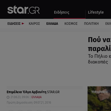
Αθλητικά
Quiz
Ειδήσεις
Lifestyle
Αυτοκίνητο
ΕΙΔΗΣΕΙΣ
ΚΑΙΡΟΣ
ΕΛΛΑΔΑ
ΚΟΣΜΟΣ
ΠΟΛΙΤΙΚΗ
ΕΚ
Πού να
παραλί
Το Πήλιο ε
διακοπές
Επιμέλεια
Όλγα Αρβανίτη
STAR.GR
21.06.23, 09:06
ΕΛΛΑΔΑ
Πρώτη Δημοσίευση: 09.07.21, 20:16