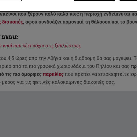
αν από τους πιο γνωστούς
προορισμούς
για χειμερινές
διακο
 εκείνοι που ξέρουν πολύ καλά πως η περιοχή ενδείκνυται κα
ς διακοπές
, αφού συνδυάζει αρμονικά τη θάλασσα και το βουν
ο νησί που λέει «όχι» στις ξαπλώστρες
ου 4,5 ώρες από την Αθήνα και η διαδρομή θα σας μαγέψει. 
ερικά από τα πιο γραφικά χωριουδάκια του Πηλίου και σας
πρ
πό τις πιο όμορφες
παραλίες
που πρέπει να επισκεφτείτε ε
 μέρος για τις φετινές καλοκαιρινές διακοπές σας.