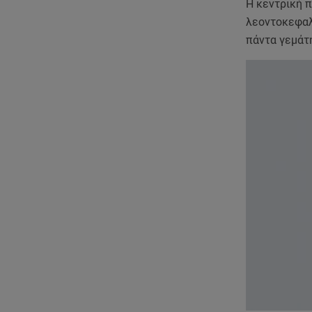
Η κεντρική π
λεοντοκεφαλέ
πάντα γεμάτ