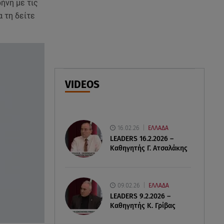
ήνη με τις
 τη δείτε
07.08.26 , 15:21
Toyota C-HR: Δέκα χρόνια
ξεχωριστής καινοτομίας και
επιτυχίας
07.08.26 , 15:09
VIDEOS
Τροχαίο Σέρρες: «Δεν πρόλαβα
να κάνω κάτι κι έπεσε πάνω
μου»
16.02.26
ΕΛΛΑΔΑ
LEADERS 16.2.2026 –
Καθηγητής Γ. Ατσαλάκης
09.02.26
ΕΛΛΑΔΑ
LEADERS 9.2.2026 –
Καθηγητής Κ. Γρίβας