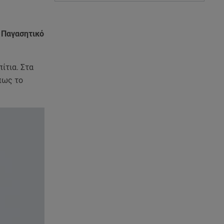
ν Παγασητικό
ίτια. Στα
πως το