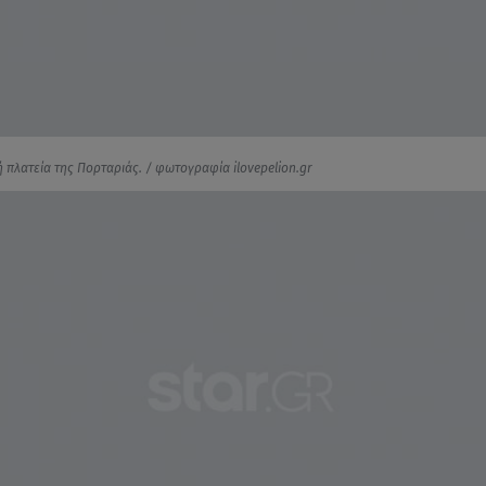
 πλατεία της Πορταριάς. / φωτογραφία ilovepelion.gr