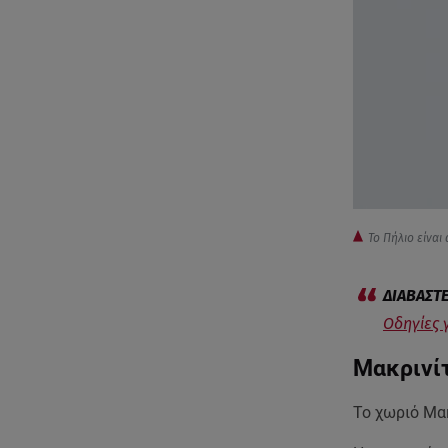
Το Πήλιο είνα
Οδηγίες 
Μακρινί
Το χωριό Μα