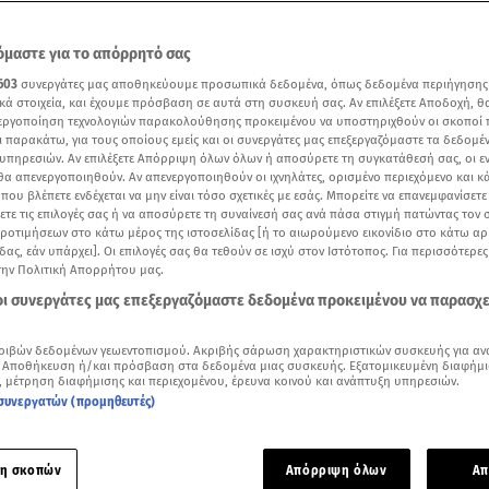
μαστε για το απόρρητό σας
603
συνεργάτες μας αποθηκεύουμε προσωπικά δεδομένα, όπως δεδομένα περιήγησης
κά στοιχεία, και έχουμε πρόσβαση σε αυτά στη συσκευή σας. Αν επιλέξετε Αποδοχή, θ
νεργοποίηση τεχνολογιών παρακολούθησης προκειμένου να υποστηριχθούν οι σκοποί
ι παρακάτω, για τους οποίους εμείς και οι συνεργάτες μας επεξεργαζόμαστε τα δεδομέ
υπηρεσιών. Αν επιλέξετε Απόρριψη όλων όλων ή αποσύρετε τη συγκατάθεσή σας, οι ε
 θα απενεργοποιηθούν. Αν απενεργοποιηθούν οι ιχνηλάτες, ορισμένο περιεχόμενο και κά
 που βλέπετε ενδέχεται να μην είναι τόσο σχετικές με εσάς. Μπορείτε να επανεμφανίσετ
ξετε τις επιλογές σας ή να αποσύρετε τη συναίνεσή σας ανά πάσα στιγμή πατώντας τον
προτιμήσεων στο κάτω μέρος της ιστοσελίδας [ή το αιωρούμενο εικονίδιο στο κάτω α
δας, εάν υπάρχει]. Οι επιλογές σας θα τεθούν σε ισχύ στον Ιστότοπος. Για περισσότερε
την Πολιτική Απορρήτου μας.
 οι συνεργάτες μας επεξεργαζόμαστε δεδομένα προκειμένου να παρασχ
Δείτε περισσότερα άρθρα μας στα αποτελέσματα αναζήτησης
Add star.gr on Google
ριβών δεδομένων γεωεντοπισμού. Ακριβής σάρωση χαρακτηριστικών συσκευής για αν
 Αποθήκευση ή/και πρόσβαση στα δεδομένα μιας συσκευής. Εξατομικευμένη διαφήμι
, μέτρηση διαφήμισης και περιεχομένου, έρευνα κοινού και ανάπτυξη υπηρεσιών.
συνεργατών (προμηθευτές)
εο τουριστικής προβολής για τον Βόλο και το Πήλιο μας καθηλώνει με τη μαγεία πο
η σκοπών
Απόρριψη όλων
Απ
λλιώς το βουνό των Κενταύρων όπως ονομαζόταν κατά την α