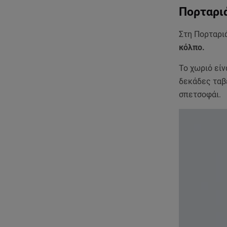
Πορταρι
Στη Πορταρι
κόλπο.
Το χωριό είν
δεκάδες ταβ
σπετσοφάι.