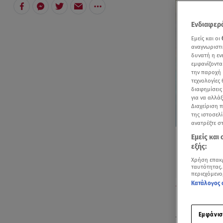
Ενδιαφερό
Εμείς και οι
αναγνωριστι
δυνατή η ε
εμφανίζοντα
την παροχή 
τεχνολογίες
διαφημίσεις
για να αλλά
Διαχείριση 
της ιστοσελί
ανατρέξτε σ
Εμείς και
εξής:
Χρήση επακ
ταυτότητας.
περιεχόμενο
Κατάλογος 
Ένα ακόμη βίντ
τόπος.
Εμφάνισ
Το
Πήλιο
ή α