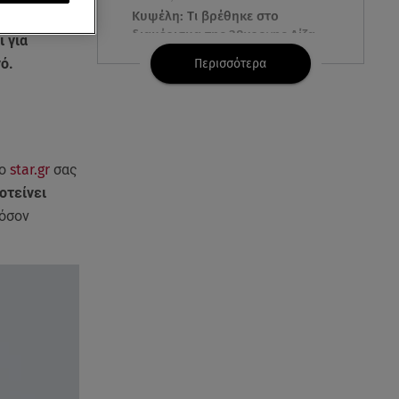
Κυψέλη: Tι βρέθηκε στο
πές
. Ωστόσο,
διαμέρισμα της 38χρονης Λίζα
ι για
ό.
Περισσότερα
07.08.26 , 19:15
Συντάξεις Σεπτεμβρίου: Πότε θα
μπουν τα χρήματα στους
λογαριασμούς
Το
star.gr
σας
07.08.26 , 18:45
οτείνει
Φωτιά στο Στεφάνι Κορίνθου:
φόσον
Μήνυμα από το 112 -
Σηκώθηκαν εναέρια μέσα
07.08.26 , 18:34
Έξοδος Αυγούστου: Στο 100% η
πληρότητα για Κυκλάδες
07.08.26 , 17:44
Παιδικοί σταθμοί: Πότε βγαίνουν