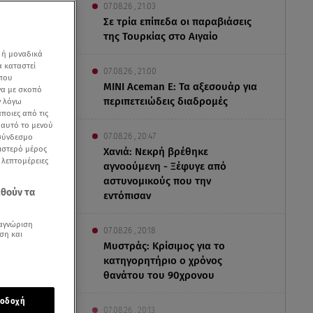
07.08.26 , 21:03
Σε τρία επίπεδα οι παραβιάσεις
της Τουρκίας στο Αιγαίο
 ή μοναδικά
α καταστεί
07.08.26 , 21:00
 που
MINI Aceman E: Τα αξεσουάρ για
να με σκοπό
περιπετειώδεις διαδρομές
ν λόγω
ποιες από τις
ε αυτό το μενού
07.08.26 , 20:47
 σύνδεσμο
ριστερό μέρος
Χανιά: Νεκρή βρέθηκε
ς λεπτομέρειες
αγνοούμενη - Ξέφυγε από
αστυνομικούς που την
εθούν τα
εντόπισαν
αγνώριση
07.08.26 , 20:18
ση και
Μυστράς: Κρίσιμος για το
κατηγορητήριο ο χρόνος
υ αποπνέει ο
θανάτου του 90χρονου
οδοχή
ρχαιότητα
07.08.26 , 20:13