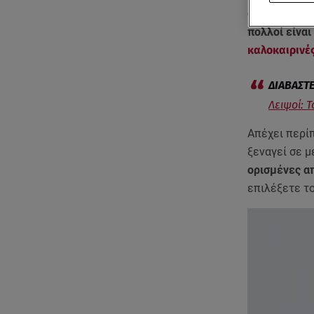
αποτελεί έν
πολλοί είναι
καλοκαιρινέ
Λειψοί: Τ
Απέχει περίπ
ξεναγεί σε μ
ορισμένες α
επιλέξετε το