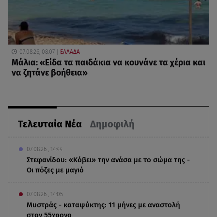
07.08.26, 08:07
ΕΛΛΑΔΑ
Μάλια: «Είδα τα παιδάκια να κουνάνε τα χέρια και
να ζητάνε βοήθεια»
Τελευταία Νέα
Δημοφιλή
07.08.26 , 14:44
Στεφανίδου: «Κόβει» την ανάσα με το σώμα της -
Οι πόζες με μαγιό
07.08.26 , 14:05
Μυστράς - καταψύκτης: 11 μήνες με αναστολή
στον 55χρονο