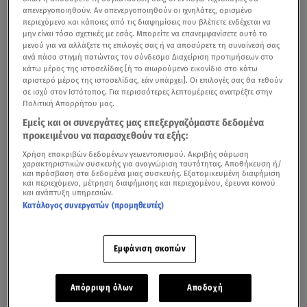
απενεργοποιηθούν. Αν απενεργοποιηθούν οι ιχνηλάτες, ορισμένο
περιεχόμενο και κάποιες από τις διαφημίσεις που βλέπετε ενδέχεται να
μην είναι τόσο σχετικές με εσάς. Μπορείτε να επανεμφανίσετε αυτό το
μενού για να αλλάξετε τις επιλογές σας ή να αποσύρετε τη συναίνεσή σας
ανά πάσα στιγμή πατώντας τον σύνδεσμο Διαχείριση προτιμήσεων στο
κάτω μέρος της ιστοσελίδας [ή το αιωρούμενο εικονίδιο στο κάτω
αριστερό μέρος της ιστοσελίδας, εάν υπάρχει]. Οι επιλογές σας θα τεθούν
σε ισχύ στον Ιστότοπος. Για περισσότερες λεπτομέρειες ανατρέξτε στην
Πολιτική Απορρήτου μας.
Εμείς και οι συνεργάτες μας επεξεργαζόμαστε δεδομένα
προκειμένου να παρασχεθούν τα εξής:
Χρήση επακριβών δεδομένων γεωεντοπισμού. Ακριβής σάρωση
χαρακτηριστικών συσκευής για αναγνώριση ταυτότητας. Αποθήκευση ή/
και πρόσβαση στα δεδομένα μιας συσκευής. Εξατομικευμένη διαφήμιση
Οι σκέψεις πλέον όλων μας περιστρέφονται γύρω...
και περιεχόμενο, μέτρηση διαφήμισης και περιεχομένου, έρευνα κοινού
και ανάπτυξη υπηρεσιών.
από τις
καλοκαιρινές διακοπές
.
Η θερμοκρασία μέρα με
Κατάλογος συνεργατών (προμηθευτές)
τη μέρα ανεβαίνει και έχει αρχίσει να γίνεται
ανυπόφορη. Οι εξορμήσεις που κάνουν οι περισσότεροι
Εμφάνιση σκοπών
τα Σαββατοκύριακα στις παραλίες δείχνουν και αυτές να
μη...φτάνουν. Από την άλλη όμως, αποτελούν και
μονόδρομο για όσους δεν μπορούν να εξασφαλίσουν
Απόρριψη όλων
Αποδοχή
σύντομα άδεια από την δουλειά τους ή
το budget
τους