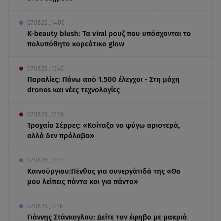
07.08.26 , 14:00
K-beauty blush: Τα viral ρουζ που υπόσχονται το
πολυπόθητο κορεάτικο glow
07.08.26 , 13:42
Παραλίες: Πάνω από 1.500 έλεγχοι - Στη μάχη
drones και νέες τεχνολογίες
07.08.26 , 13:36
Τροχαίο Σέρρες: «Κοίταξα να φύγω αριστερά,
αλλά δεν πρόλαβα»
07.08.26 , 13:33
Καινούργιου:Πένθος για συνεργάτιδά της «Θα
μου λείπεις πάντα και για πάντα»
07.08.26 , 13:16
Γιάννης Στάνκογλου: Δείτε τον έφηβο με μακριά