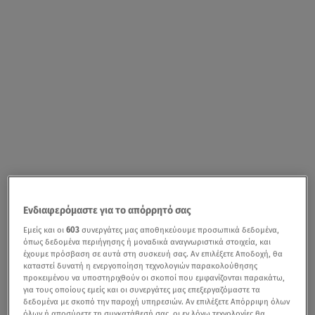
Ενδιαφερόμαστε για το απόρρητό σας
Εμείς και οι
603
συνεργάτες μας αποθηκεύουμε προσωπικά δεδομένα,
όπως δεδομένα περιήγησης ή μοναδικά αναγνωριστικά στοιχεία, και
έχουμε πρόσβαση σε αυτά στη συσκευή σας. Αν επιλέξετε Αποδοχή, θα
καταστεί δυνατή η ενεργοποίηση τεχνολογιών παρακολούθησης
προκειμένου να υποστηριχθούν οι σκοποί που εμφανίζονται παρακάτω,
για τους οποίους εμείς και οι συνεργάτες μας επεξεργαζόμαστε τα
δεδομένα με σκοπό την παροχή υπηρεσιών. Αν επιλέξετε Απόρριψη όλων
όλων ή αποσύρετε τη συγκατάθεσή σας, οι εν λόγω τεχνολογίες θα