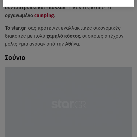
δεν επιτρέπει και «πολλά»
. Τι καλύτερο από το
οργανωμένο
camping
.
Το star.gr
σας προτείνει εναλλακτικές οικονομικές
διακοπές με πολύ
χαμηλό κόστος
, οι οποίες απέχουν
μόλις «μια ανάσα» από την Αθήνα.
Σούνιο