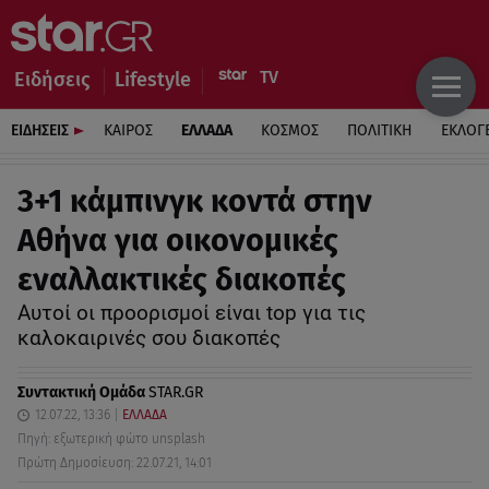
Ειδήσεις
Lifestyle
ΕΙΔΗΣΕΙΣ
ΚΑΙΡΟΣ
ΕΛΛΑΔΑ
ΚΟΣΜΟΣ
ΠΟΛΙΤΙΚΗ
ΕΚΛΟΓ
3+1 κάμπινγκ κοντά στην
Αθήνα για οικονομικές
εναλλακτικές διακοπές
Αυτοί οι προορισμοί είναι top για τις
καλοκαιρινές σου διακοπές
Συντακτική Ομάδα
STAR.GR
12.07.22, 13:36
ΕΛΛΑΔΑ
Πηγή: εξωτερική φώτο unsplash
Πρώτη Δημοσίευση: 22.07.21, 14:01