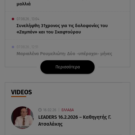
μαλλιά
07.08.26 , 13:04
Συνελήφθη 31χρονος για τις δολοφονίες του
«Ζαμπόν» και του Σκαφτούρου
07.08.26 , 12:51
Μαριαλένα Ρουμελιώτη: Δύο -υπέροχοι- μήνες
τον γιο της
Περισσότερα
07.08.26 , 12:35
Τουρισμός για όλους: Συνεχίζονται οι αιτήσεις –
Ποιοι κάνουν σήμερα
VIDEOS
07.08.26 , 12:07
Marfin: Προθεσμία για να απολογηθεί πήρε η
16.02.26
ΕΛΛΑΔΑ
46χρονη
LEADERS 16.2.2026 – Καθηγητής Γ.
Ατσαλάκης
07.08.26 , 12:00