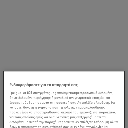
Ενδιαφερόμαστε για το απόρρητό σας
Εμείς και οι
603
συνεργάτες μας αποθηκεύουμε προσωπικά δεδομένα,
όπως δεδομένα περιήγησης ή μοναδικά αναγνωριστικά στοιχεία, και
έχουμε πρόσβαση σε αυτά στη συσκευή σας. Αν επιλέξετε Αποδοχή, θα
καταστεί δυνατή η ενεργοποίηση τεχνολογιών παρακολούθησης
προκειμένου να υποστηριχθούν οι σκοποί που εμφανίζονται παρακάτω,
για τους οποίους εμείς και οι συνεργάτες μας επεξεργαζόμαστε τα
δεδομένα με σκοπό την παροχή υπηρεσιών. Αν επιλέξετε Απόρριψη όλων
όλων ή αποσύρετε τη συγκατάθεσή σας, οι εν λόγω τεχνολογίες θα