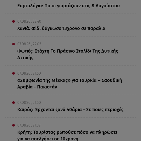
Εορτολόγιο: Ποιοι γιορτάζουν στις 8 Αυγούστου
07.08.26 , 22:40
Χανιά: Φίδι δάγκωσε 13χρονο σε παραλία
07.08.26 , 22:05
Φωτιές: Στάχτη Το Πράσινο Στολίδι Της Δυτικής
Αττικής
07.08.26 , 21:50
«Συμφωνία της Μέκκας» για Τουρκία – Σαουδική
Αραβία - Πακιστάν
07.08.26 , 21:50
Καιρός: Έρχονται ξανά 40άρια - Σε ποιες περιοχές
07.08.26 , 21:32
Κρήτη: Τουρίστας ρωτούσε πόσο να πληρώσει
για να ασελγήσει σε 10χρονη