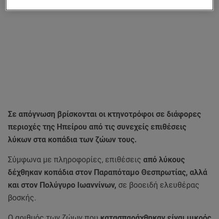
Σε απόγνωση βρίσκονται οι κτηνοτρόφοι σε διάφορες
περιοχές της Ηπείρου από τις συνεχείς επιθέσεις
λύκων στα κοπάδια των ζώων τους.
Σύμφωνα με πληροφορίες, επιθέσεις
από λύκους
δέχθηκαν κοπάδια στον Παραπόταμο Θεσπρωτίας, αλλά
και στον Πολύγυρο Ιωαννίνων,
σε βοοειδή ελευθέρας
βοσκής.
Ο αριθμός των ζώων που
κατασπαράχθηκαν είναι μικρός