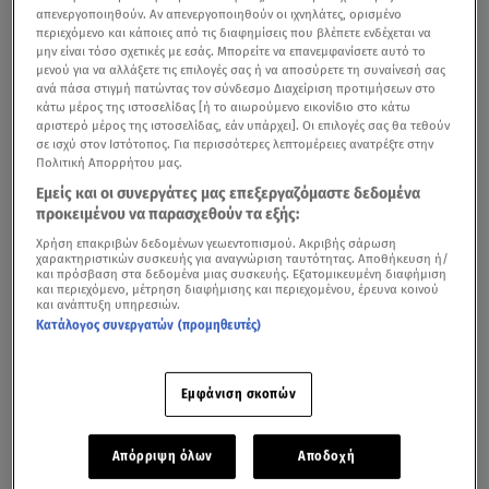
απενεργοποιηθούν. Αν απενεργοποιηθούν οι ιχνηλάτες, ορισμένο
περιεχόμενο και κάποιες από τις διαφημίσεις που βλέπετε ενδέχεται να
μην είναι τόσο σχετικές με εσάς. Μπορείτε να επανεμφανίσετε αυτό το
μενού για να αλλάξετε τις επιλογές σας ή να αποσύρετε τη συναίνεσή σας
ανά πάσα στιγμή πατώντας τον σύνδεσμο Διαχείριση προτιμήσεων στο
κάτω μέρος της ιστοσελίδας [ή το αιωρούμενο εικονίδιο στο κάτω
αριστερό μέρος της ιστοσελίδας, εάν υπάρχει]. Οι επιλογές σας θα τεθούν
σε ισχύ στον Ιστότοπος. Για περισσότερες λεπτομέρειες ανατρέξτε στην
Πολιτική Απορρήτου μας.
Εμείς και οι συνεργάτες μας επεξεργαζόμαστε δεδομένα
προκειμένου να παρασχεθούν τα εξής:
Χρήση επακριβών δεδομένων γεωεντοπισμού. Ακριβής σάρωση
χαρακτηριστικών συσκευής για αναγνώριση ταυτότητας. Αποθήκευση ή/
και πρόσβαση στα δεδομένα μιας συσκευής. Εξατομικευμένη διαφήμιση
και περιεχόμενο, μέτρηση διαφήμισης και περιεχομένου, έρευνα κοινού
και ανάπτυξη υπηρεσιών.
Κατάλογος συνεργατών (προμηθευτές)
Εμφάνιση σκοπών
Απόρριψη όλων
Αποδοχή