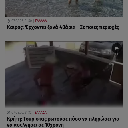
07.08.26, 21:50
ΕΛΛΑΔΑ
Καιρός: Έρχονται ξανά 40άρια - Σε ποιες περιοχές
07.08.26, 21:32
ΕΛΛΑΔΑ
Κρήτη: Τουρίστας ρωτούσε πόσο να πληρώσει για
να ασελγήσει σε 10χρονη