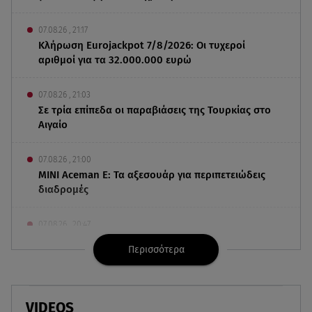
07.08.26 , 21:17
Κλήρωση Eurojackpot 7/8/2026: Οι τυχεροί
αριθμοί για τα 32.000.000 ευρώ
07.08.26 , 21:03
Σε τρία επίπεδα οι παραβιάσεις της Τουρκίας στο
Αιγαίο
07.08.26 , 21:00
MINI Aceman E: Τα αξεσουάρ για περιπετειώδεις
διαδρομές
07.08.26 , 20:47
Χανιά: Νεκρή βρέθηκε αγνοούμενη - Ξέφυγε από
Περισσότερα
αστυνομικούς που την εντόπισαν
07.08.26 , 20:18
Μυστράς: Κρίσιμος για το κατηγορητήριο ο
VIDEOS