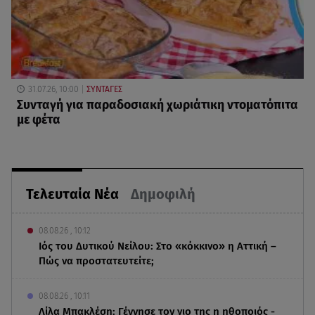
31.07.26, 10:00
ΣΥΝΤΑΓΕΣ
Συνταγή για παραδοσιακή χωριάτικη ντοματόπιτα
με φέτα
Τελευταία Νέα
Δημοφιλή
08.08.26 , 10:12
Ιός του Δυτικού Νείλου: Στο «κόκκινο» η Αττική –
Πώς να προστατευτείτε;
08.08.26 , 10:11
Λίλα Μπακλέση: Γέννησε τον γιο της η ηθοποιός -