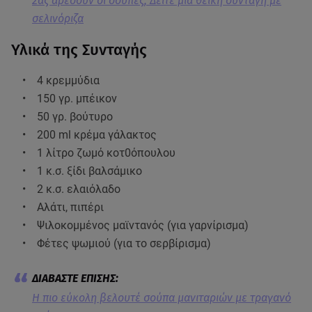
Σας αρέσουν οι σούπες; Δείτε μία θεϊκή συνταγή με
σελινόριζα
Υλικά της Συνταγής
• 4 κρεμμύδια
• 150 γρ. μπέικον
• 50 γρ. βούτυρο
• 200 ml κρέμα γάλακτος
• 1 λίτρο ζωμό κοτ0όπουλου
• 1 κ.σ. ξίδι βαλσάμικο
• 2 κ.σ. ελαιόλαδο
• Αλάτι, πιπέρι
• Ψιλοκομμένος μαϊντανός (για γαρνίρισμα)
• Φέτες ψωμιού (για το σερβίρισμα)
Η πιο εύκολη βελουτέ σούπα μανιταριών με τραγανό