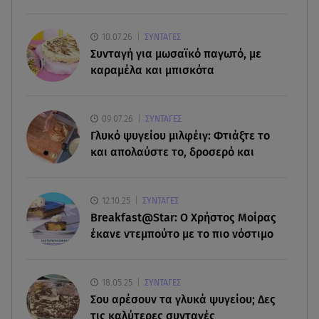
07.08.26 , 21:32
Κρήτη: Τουρίστας ρωτούσε πόσο να πληρώσει
10.07.26
ΣΥΝΤΑΓΕΣ
για να ασελγήσει σε 10χρονη
Συνταγή για μωσαϊκό παγωτό, με
καραμέλα και μπισκότα
07.08.26 , 21:17
Κλήρωση Eurojackpot 7/8/2026: Οι τυχεροί
αριθμοί για τα 32.000.000 ευρώ
09.07.26
ΣΥΝΤΑΓΕΣ
Γλυκό ψυγείου μιλφέιγ: Φτιάξτε το
07.08.26 , 21:03
και απολαύστε το, δροσερό και
Σε τρία επίπεδα οι παραβιάσεις της Τουρκίας στο
Αιγαίο
12.10.25
ΣΥΝΤΑΓΕΣ
Breakfast@Star: O Xρήστος Μοίρας
έκανε ντεμπούτο με το πιο νόστιμο
18.05.25
ΣΥΝΤΑΓΕΣ
Σου αρέσουν τα γλυκά ψυγείου; Δες
τις καλύτερες συνταγές