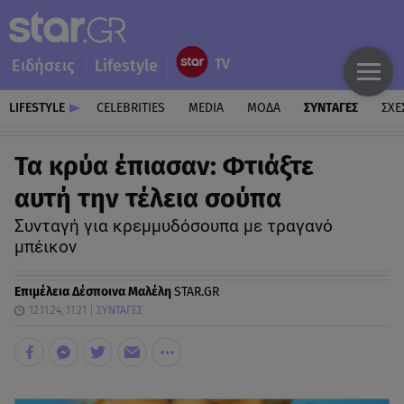
Ειδήσεις
Lifestyle
LIFESTYLE
CELEBRITIES
MEDIA
ΜΟΔΑ
ΣΥΝΤΑΓΕΣ
ΣΧΕ
Τα κρύα έπιασαν: Φτιάξτε
αυτή την τέλεια σούπα
Συνταγή για κρεμμυδόσουπα με τραγανό
μπέικον
Επιμέλεια
Δέσποινα Μαλέλη
STAR.GR
12.11.24, 11:21
ΣΥΝΤΑΓΕΣ