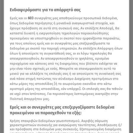
Ενδιαφερόμαστε για το απόρρητό σας
Εμείς και οι
603
συνεργάτες μας αποθηκεύουμε προσωπικά δεδομένα,
όπως δεδομένα περιήγησης ή μοναδικά αναγνωριστικά στοιχεία, και
έχουμε πρόσβαση σε αυτά στη συσκευή σας. Αν επιλέξετε Αποδοχή, θα
καταστεί δυνατή η ενεργοποίηση τεχνολογιών παρακολούθησης
προκειμένου να υποστηριχθούν οι σκοποί που εμφανίζονται παρακάτω,
για τους οποίους εμείς και οι συνεργάτες μας επεξεργαζόμαστε τα
δεδομένα με σκοπό την παροχή υπηρεσιών. Αν επιλέξετε Απόρριψη όλων
όλων ή αποσύρετε τη συγκατάθεσή σας, οι εν λόγω τεχνολογίες θα
απενεργοποιηθούν. Αν απενεργοποιηθούν οι ιχνηλάτες, ορισμένο
περιεχόμενο και κάποιες από τις διαφημίσεις που βλέπετε ενδέχεται να
μην είναι τόσο σχετικές με εσάς. Μπορείτε να επανεμφανίσετε αυτό το
μενού για να αλλάξετε τις επιλογές σας ή να αποσύρετε τη συναίνεσή σας
ανά πάσα στιγμή πατώντας τον σύνδεσμο Διαχείριση προτιμήσεων στο
κάτω μέρος της ιστοσελίδας [ή το αιωρούμενο εικονίδιο στο κάτω
αριστερό μέρος της ιστοσελίδας, εάν υπάρχει]. Οι επιλογές σας θα τεθούν
σε ισχύ στον Ιστότοπος. Για περισσότερες λεπτομέρειες ανατρέξτε στην
Πολιτική Απορρήτου μας.
Εμείς και οι συνεργάτες μας επεξεργαζόμαστε δεδομένα
προκειμένου να παρασχεθούν τα εξής:
Χρήση επακριβών δεδομένων γεωεντοπισμού. Ακριβής σάρωση
χαρακτηριστικών συσκευής για αναγνώριση ταυτότητας. Αποθήκευση ή/
και πρόσβαση στα δεδομένα μιας συσκευής. Εξατομικευμένη διαφήμιση