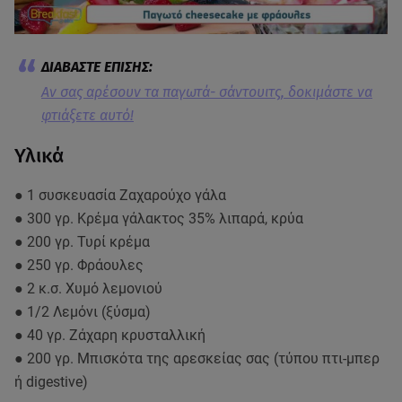
Αν σας αρέσουν τα παγωτά- σάντουιτς, δοκιμάστε να
φτιάξετε αυτό!
Υλικά
● 1 συσκευασία Ζαχαρούχο γάλα
● 300 γρ. Κρέμα γάλακτος 35% λιπαρά, κρύα
● 200 γρ. Τυρί κρέμα
● 250 γρ. Φράουλες
● 2 κ.σ. Χυμό λεμονιού
● 1/2 Λεμόνι (ξύσμα)
● 40 γρ. Ζάχαρη κρυσταλλική
● 200 γρ. Μπισκότα της αρεσκείας σας (τύπου πτι-μπερ
ή digestive)