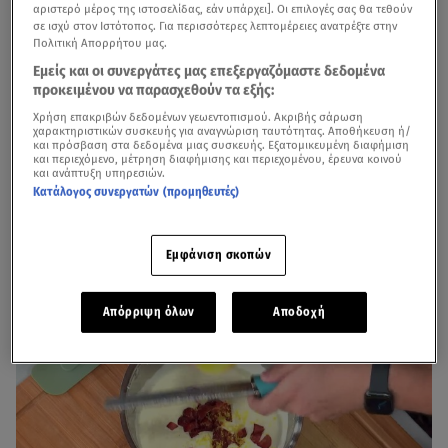
αριστερό μέρος της ιστοσελίδας, εάν υπάρχει]. Οι επιλογές σας θα τεθούν
σε ισχύ στον Ιστότοπος. Για περισσότερες λεπτομέρειες ανατρέξτε στην
Πολιτική Απορρήτου μας.
Εμείς και οι συνεργάτες μας επεξεργαζόμαστε δεδομένα
προκειμένου να παρασχεθούν τα εξής:
Χρήση επακριβών δεδομένων γεωεντοπισμού. Ακριβής σάρωση
χαρακτηριστικών συσκευής για αναγνώριση ταυτότητας. Αποθήκευση ή/
και πρόσβαση στα δεδομένα μιας συσκευής. Εξατομικευμένη διαφήμιση
Μπορεί ο Σεπτέμβριος να έχει μπει αλλά ο καλός
και περιεχόμενο, μέτρηση διαφήμισης και περιεχομένου, έρευνα κοινού
καιρός μας κάνει να λαχταράμε ακόμα ένα νόστιμο και
και ανάπτυξη υπηρεσιών.
Κατάλογος συνεργατών (προμηθευτές)
λαχταριστό παγωτό. Γι' αυτό και εμείς ψάξαμε και
βρήκαμε για τους αναγνώστες του star.gr μία συνταγή
που είχε φτιάξει παλαιότερα ο Σταύρος Βαρθαλίτης
Εμφάνιση σκοπών
στην εκπομπή
Breakfast@Star
.
Απόρριψη όλων
Αποδοχή