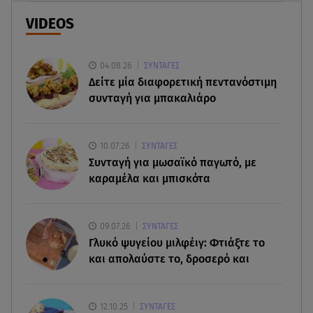
εξοπλισμού στον Άγιο Βασίλειο
VIDEOS
06.08.26 , 20:49
Άκης Παυλόπουλος: Η τρυφερή εξομολόγηση
04.08.26
ΣΥΝΤΑΓΕΣ
της συζύγου του, Ελένης Φωτοπούλου
Δείτε μία διαφορετική πεντανόστιμη
συνταγή για μπακαλιάρο
06.08.26 , 20:25
Πώς επικοινωνούν τα ελικόπτερα στη φωτιά και
ο ρόλος του «συνδέσμου»
10.07.26
ΣΥΝΤΑΓΕΣ
Συνταγή για μωσαϊκό παγωτό, με
καραμέλα και μπισκότα
06.08.26 , 20:16
Αθηνά Οικονομάκου από την Μπόρα Μπόρα:
«Έσκασε όλη η κούραση του χειμώνα»
09.07.26
ΣΥΝΤΑΓΕΣ
Γλυκό ψυγείου μιλφέιγ: Φτιάξτε το
06.08.26 , 20:04
και απολαύστε το, δροσερό και
Σαμοθράκη: Συγκλονιστική διάσωση 15χρονης
από δύσβατο φαράγγι
12.10.25
ΣΥΝΤΑΓΕΣ
06.08.26 , 19:44