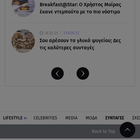
Breakfast@Star: O Xρήστος Μοίρας
Πότε δεν επιβάλλεται φόρος κληρονομιάς σε
έκανε ντεμπούτο με το πιο νόστιμο
τραπεζικές καταθέσεις
18.05.25
ΣΥΝΤΑΓΕΣ
Σου αρέσουν τα γλυκά ψυγείου; Δες
τις καλύτερες συνταγές
LIFESTYLE
CELEBRITIES
MEDIA
ΜΟΔΑ
ΣΥΝΤΑΓΕΣ
ΣΧΕ
Back to Top