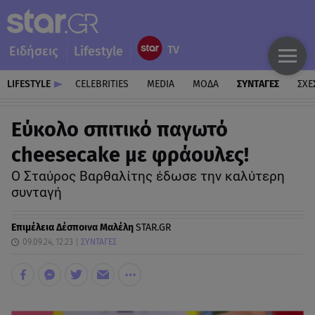
Ειδήσεις
Lifestyle
LIFESTYLE
CELEBRITIES
MEDIA
ΜΟΔΑ
ΣΥΝΤΑΓΕΣ
ΣΧΕ
Eύκολο σπιτικό παγωτό
cheesecake με φράουλες!
Ο Σταύρος Βαρθαλίτης έδωσε την καλύτερη
συνταγή
Επιμέλεια
Δέσποινα Μαλέλη
STAR.GR
09.09.24, 12:23
ΣΥΝΤΑΓΕΣ