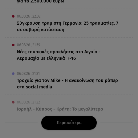
για τα 2.500.000 ευρώ
06.08.26 , 22:02
Σύγκρουση τραμ στη Γερμανία: 25 τραυματίες, 7
σε σοβαρή κατάσταση
06.08.26 , 21:59
Νέες τουρκικές προκλήσεις στο Αιγαίο -
Αερομαχία με ελληνικά F-16
06.08.26 , 21:31
Τροχαίο για τον Mike - Η ανακοίνωση του ράπερ
στα social media
06.08.26 , 21:22
Ισραήλ - Κύπρος - Κρήτη: Το μεγαλύτερο
υποθαλάσσιο καλώδιο στον κόσμο
Περισσότερα
06.08.26 , 21:07
Motor Oil: Δωρεά πυροσβεστικών οχημάτων και