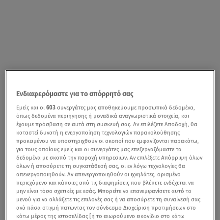
Ενδιαφερόμαστε για το απόρρητό σας
Εμείς και οι
603
συνεργάτες μας αποθηκεύουμε προσωπικά δεδομένα,
όπως δεδομένα περιήγησης ή μοναδικά αναγνωριστικά στοιχεία, και
έχουμε πρόσβαση σε αυτά στη συσκευή σας. Αν επιλέξετε Αποδοχή, θα
καταστεί δυνατή η ενεργοποίηση τεχνολογιών παρακολούθησης
προκειμένου να υποστηριχθούν οι σκοποί που εμφανίζονται παρακάτω,
για τους οποίους εμείς και οι συνεργάτες μας επεξεργαζόμαστε τα
δεδομένα με σκοπό την παροχή υπηρεσιών. Αν επιλέξετε Απόρριψη όλων
όλων ή αποσύρετε τη συγκατάθεσή σας, οι εν λόγω τεχνολογίες θα
απενεργοποιηθούν. Αν απενεργοποιηθούν οι ιχνηλάτες, ορισμένο
περιεχόμενο και κάποιες από τις διαφημίσεις που βλέπετε ενδέχεται να
μην είναι τόσο σχετικές με εσάς. Μπορείτε να επανεμφανίσετε αυτό το
μενού για να αλλάξετε τις επιλογές σας ή να αποσύρετε τη συναίνεσή σας
ανά πάσα στιγμή πατώντας τον σύνδεσμο Διαχείριση προτιμήσεων στο
κάτω μέρος της ιστοσελίδας [ή το αιωρούμενο εικονίδιο στο κάτω