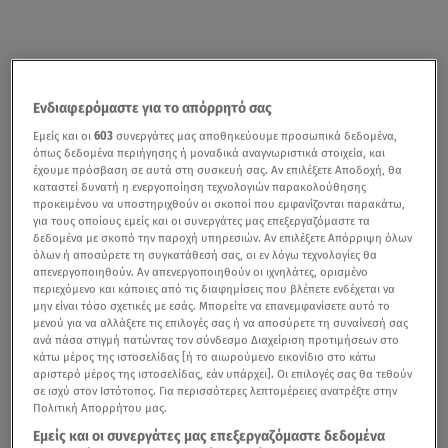
Ενδιαφερόμαστε για το απόρρητό σας
Εμείς και οι
603
συνεργάτες μας αποθηκεύουμε προσωπικά δεδομένα,
όπως δεδομένα περιήγησης ή μοναδικά αναγνωριστικά στοιχεία, και
έχουμε πρόσβαση σε αυτά στη συσκευή σας. Αν επιλέξετε Αποδοχή, θα
καταστεί δυνατή η ενεργοποίηση τεχνολογιών παρακολούθησης
προκειμένου να υποστηριχθούν οι σκοποί που εμφανίζονται παρακάτω,
για τους οποίους εμείς και οι συνεργάτες μας επεξεργαζόμαστε τα
δεδομένα με σκοπό την παροχή υπηρεσιών. Αν επιλέξετε Απόρριψη όλων
όλων ή αποσύρετε τη συγκατάθεσή σας, οι εν λόγω τεχνολογίες θα
απενεργοποιηθούν. Αν απενεργοποιηθούν οι ιχνηλάτες, ορισμένο
περιεχόμενο και κάποιες από τις διαφημίσεις που βλέπετε ενδέχεται να
μην είναι τόσο σχετικές με εσάς. Μπορείτε να επανεμφανίσετε αυτό το
μενού για να αλλάξετε τις επιλογές σας ή να αποσύρετε τη συναίνεσή σας
ανά πάσα στιγμή πατώντας τον σύνδεσμο Διαχείριση προτιμήσεων στο
κάτω μέρος της ιστοσελίδας [ή το αιωρούμενο εικονίδιο στο κάτω
αριστερό μέρος της ιστοσελίδας, εάν υπάρχει]. Οι επιλογές σας θα τεθούν
σε ισχύ στον Ιστότοπος. Για περισσότερες λεπτομέρειες ανατρέξτε στην
Πολιτική Απορρήτου μας.
Εμείς και οι συνεργάτες μας επεξεργαζόμαστε δεδομένα