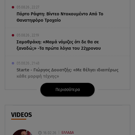
05.08.26 , 22:27
Πόρτο Ράφτη: Bίντεο Ντοκουμέντο Από Το
Θανατηφόρο Τροχαίο
05.08.26 , 22:19
Σαμοθράκη: «Μαμά νόμιζες ότι δε θα σε
ξαναδώ;» -Τα πρώτα λόγια του 22χρονου
05.08.26 , 21:48
Starte - Γιώργος Δουατζής: «Με θέλγει ιδιαιτέρως
κάθε μορφή τέχνης»
Περισσότερα
05.08.26 , 21:41
«Στην κόψη του ξυραφιού» οι συνομιλίες ΗΠΑ –
Ιράν
VIDEOS
05.08.26 , 21:22
Ευρυδίκη Βαλαβάνη για Γρηγόρη Μόργκαν:
«Oνειρευόμουν έναν άντρα σαν εσένα»
16.02.26
ΕΛΛΑΔΑ