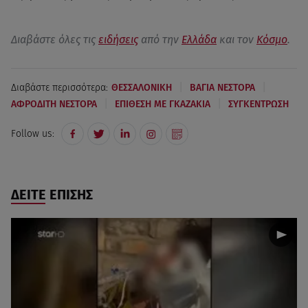
Διαβάστε όλες τις
ειδήσεις
από την
Ελλάδα
και τον
Κόσμο
.
|
|
Διαβάστε περισσότερα:
ΘΕΣΣΑΛΟΝΙΚΗ
ΒΑΓΙΑ ΝΕΣΤΟΡΑ
|
|
ΑΦΡΟΔΙΤΗ ΝΕΣΤΟΡΑ
ΕΠΙΘΕΣΗ ΜΕ ΓΚΑΖΑΚΙΑ
ΣΥΓΚΕΝΤΡΩΣΗ
Follow us:
ΔΕΙΤΕ ΕΠΙΣΗΣ