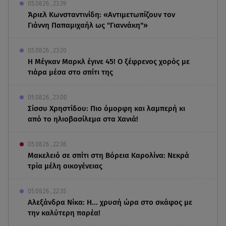
05.08.26 , 23:39
Άριελ Κωνσταντινίδη: «Αντιμετωπίζουν τον
Γιάννη Παπαμιχαήλ ως "Γιαννάκη"»
05.08.26 , 23:20
Η Μέγκαν Μαρκλ έγινε 45! Ο ξέφρενος χορός με
τιάρα μέσα στο σπίτι της
05.08.26 , 23:00
Σίσσυ Χρηστίδου: Πιο όμορφη και λαμπερή κι
από το ηλιοβασίλεμα στα Χανιά!
05.08.26 , 22:36
Μακελειό σε σπίτι στη Βόρεια Καρολίνα: Νεκρά
τρία μέλη οικογένειας
05.08.26 , 22:35
Αλεξάνδρα Νίκα: Η... χρυσή ώρα στο σκάφος με
την καλύτερη παρέα!