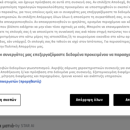
κά στοιχεία, και έχουμε πρόσβαση σε αυτά στη συσκευή σας. Αν επιλέξετε Αποδοχή, θ
νεργοποίηση τεχνολογιών παρακολούθησης προκειμένου να υποστηριχθούν οι σκοποί
ι παρακάτω, για τους οποίους εμείς και οι συνεργάτες μας επεξεργαζόμαστε τα δεδομέ
υπηρεσιών. Αν επιλέξετε Απόρριψη όλων όλων ή αποσύρετε τη συγκατάθεσή σας, οι ε
 θα απενεργοποιηθούν. Αν απενεργοποιηθούν οι ιχνηλάτες, ορισμένο περιεχόμενο και κά
 που βλέπετε ενδέχεται να μην είναι τόσο σχετικές με εσάς. Μπορείτε να επανεμφανίσετ
ξετε τις επιλογές σας ή να αποσύρετε τη συναίνεσή σας ανά πάσα στιγμή πατώντας τον
προτιμήσεων στο κάτω μέρος της ιστοσελίδας [ή το αιωρούμενο εικονίδιο στο κάτω α
δας, εάν υπάρχει]. Οι επιλογές σας θα τεθούν σε ισχύ στον Ιστότοπος. Για περισσότερε
την Πολιτική Απορρήτου μας.
 οι συνεργάτες μας επεξεργαζόμαστε δεδομένα προκειμένου να παρασχ
ότερα άρθρα μας στην αναζήτηση σας
.gr στις επιλογές σας
ριβών δεδομένων γεωεντοπισμού. Ακριβής σάρωση χαρακτηριστικών συσκευής για αν
 Αποθήκευση ή/και πρόσβαση στα δεδομένα μιας συσκευής. Εξατομικευμένη διαφήμι
Δείτε περισσότερα άρθρα μας στα αποτελέσματα αναζήτησης
, μέτρηση διαφήμισης και περιεχομένου, έρευνα κοινού και ανάπτυξη υπηρεσιών.
συνεργατών (προμηθευτές)
Add star.gr on Google
η σκοπών
Απόρριψη όλων
Απ
ε το άρθρο
1:40
λεπτά
α ματιά
-
by STAR AI