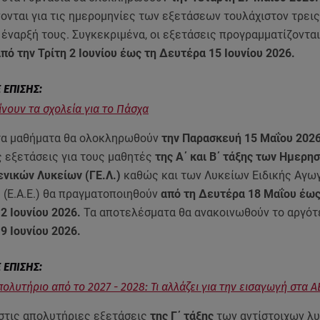
ονται για τις ημερομηνίες των εξετάσεων τουλάχιστον τρει
 έναρξή τους. Συγκεκριμένα, οι εξετάσεις προγραμματίζονται
πό την Τρίτη 2 Ιουνίου έως τη Δευτέρα 15 Ιουνίου 2026.
ίνουν τα σχολεία για το Πάσχα
 τα μαθήματα θα ολοκληρωθούν
την Παρασκευή 15 Μαΐου 2026
 εξετάσεις για τους μαθητές
της Α΄ και Β΄ τάξης των Ημερησ
ενικών Λυκείων (ΓΕ.Λ.)
καθώς και των Λυκείων Ειδικής Αγωγ
 (Ε.Α.Ε.) θα πραγματοποιηθούν
από τη Δευτέρα 18 Μαΐου έως
2 Ιουνίου 2026.
Τα αποτελέσματα θα ανακοινωθούν το αργό
9 Ιουνίου 2026.
ολυτήριο από το 2027 - 2028: Τι αλλάζει για την εισαγωγή στα Α
στις απολυτήριες εξετάσεις
της Γ΄ τάξης
των αντίστοιχων λυ