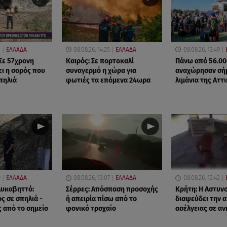
1
ΕΛΛΑΔΑ
08.08.26, 14:25
ΕΛΛΑΔΑ
08.08.26, 13:49
Σε 57χρονη
Καιρός: Σε πορτοκαλί
Πάνω από 56.00
ει η σορός που
συναγερμό η χώρα για
αναχώρησαν σή
πηλιά
φωτιές τα επόμενα 24ωρα
λιμάνια της Αττ
9
ΕΛΛΑΔΑ
08.08.26, 13:07
ΕΛΛΑΔΑ
08.08.26, 12:42
Λυκαβηττό:
Σέρρες: Απόσπαση προσοχής
Κρήτη: Η Αστυν
ς σε σπηλιά -
ή απειρία πίσω από το
διαψεύδει την 
 από το σημείο
φονικό τροχαίο
ασέλγειας σε αν