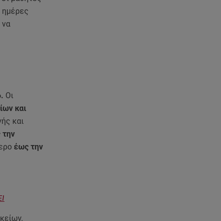
ς ημέρες
08.08.26 , 16:45
 να
Πένθος για τον Λιονέλ Μέσι -
Πέθανε ο πατέρας του Χόρχε
στα 68 του χρόνια
08.08.26 , 16:07
Ευγενία Σαμαρά: Διακοπάρει με
.
Οι
τον Νίκο Μουτσινά - Πού
βρίσκονται;
ίων και
ής και
08.08.26 , 16:00
 την
Back to black: η διαχρονική αξία
τερο
έως την
του μαύρου στην καλοκαιρινή
γκαρνταρόμπα
08.08.26 , 15:20
ΕΙ
Δούκισσα Νομικού: Από τη
Μύκονο «πετάχτηκε» στη
κείων,
Γαλλική Πολυνησία!