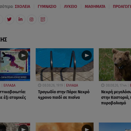
|
|
|
|
σότερα:
ΣΧΟΛΕΙΑ
ΓΥΜΝΑΣΙΟ
ΛΥΚΕΙΟ
ΜΑΘΗΜΑΤΑ
ΠΡΟΑΓΩΓΙ
ΣΗΣ
2
ΕΛΛΑΔΑ
08.08.26, 19:19
ΕΛΛΑΔΑ
08.08.26, 17:44
ττικοβοιωτία:
Τραγωδία στην Πάρο: Νεκρό
Νεκρή μεγαλόσ
με έξι ατομικές
4χρονο παιδί σε πισίνα
στην Καστοριά,
πυροβολισμό