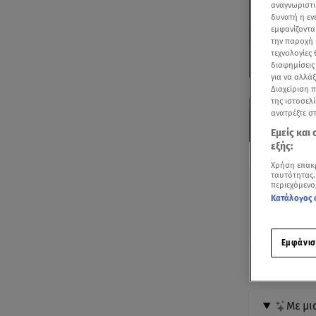
αναγνωριστι
δυνατή η ε
εμφανίζοντα
την παροχή 
τεχνολογίες
διαφημίσεις
για να αλλά
Διαχείριση 
της ιστοσελί
ανατρέξτε σ
Εμείς και
εξής:
Δείτε περισσ
Πρόσθηκη star
Χρήση επακ
ταυτότητας.
περιεχόμενο
Κατάλογος 
Εμφάνισ
Ακούστ
Με μι