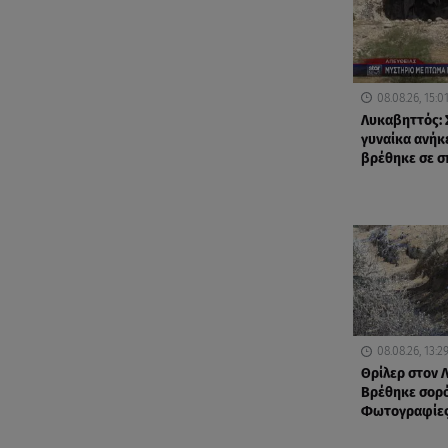
08.08.26, 15:0
Λυκαβηττός: 
γυναίκα ανήκ
βρέθηκε σε σ
08.08.26, 13:2
Θρίλερ στον 
Βρέθηκε σορό
Φωτογραφίες