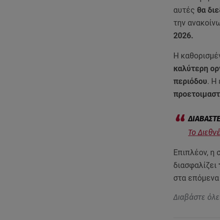
αυτές
θα δι
την ανακοίν
2026.
Η καθορισμέν
καλύτερη ορ
περιόδου
. Η
προετοιμαστ
Το Διεθνέ
Επιπλέον, η
διασφαλίζει
στα επόμενα
Διαβάστε όλε