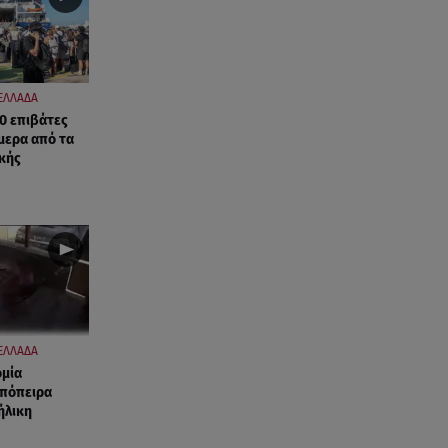
ΕΛΛΑΔΑ
0 επιβάτες
μερα από τα
ικής
ΕΛΛΑΔΑ
ομία
απόπειρα
ήλικη