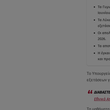
Τα Γυμν
Ιουνίου
Τα Λύκ
εξετάσε
Οι απολ
2026.
Τα απο
Η έγκα
και πρ
Το Υπουργεί
εξετάσεων γ
Εθνικό Απ
Τα μαθήματα