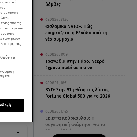
α καταστεί
βόμβες
 που
να με σκοπό
ν λόγω
08.08.26 , 21:20
ποιες από τις
«Ισλαμικό ΝΑΤΟ»: Πώς
ε αυτό το μενού
επηρεάζεται η Ελλάδα από τη
 σύνδεσμο
ριστερό μέρος
νέα συμμαχία
ς λεπτομέρειες
08.08.26 , 19:19
εθούν τα
Τραγωδία στην Πάρο: Νεκρό
4χρονο παιδί σε πισίνα
αγνώριση
ση και
08.08.26 , 18:51
BYD: Στην 91η θέση της λίστας
Fortune Global 500 για το 2026
οδοχή
08.08.26 , 17:45
Εριέττα Κούρκουλου: Η
συγκινητική ανάρτηση για τα
33α γενέθλιά της