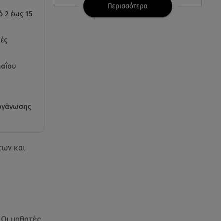
Περισσότερα
ό 2 έως 15
08.08.26 , 17:44
Νεκρή μεγαλόσωμη αρκούδα
στην Καστοριά, πιθανόν από
κές
πυροβολισμό
Μαΐου
08.08.26 , 17:32
Τζο Μπάιντεν: Ο καρκίνος έχει
εξαπλωθεί - Η ανακοίνωση του
γιου του
οργάνωσης
08.08.26 , 17:20
Ανδρομάχη: «Είσαι το φως στη
των και
ζωή μου» – Η νέα ανάρτηση με
τον γιο της
08.08.26 , 16:52
Δανάη Μπακογιάννη: Η κόρη
του Κώστα Μπακογιάννη έκανε
πανελλήνιο ρεκόρ
Οι μαθητές