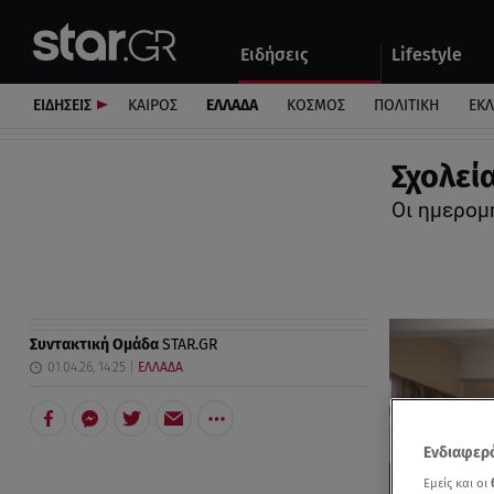
Αθλητικά
Quiz
Ειδήσεις
Lifestyle
Αυτοκίνητο
ΕΙΔΗΣΕΙΣ
ΚΑΙΡΟΣ
ΕΛΛΑΔΑ
ΚΟΣΜΟΣ
ΠΟΛΙΤΙΚΗ
ΕΚ
Σχολεία
Οι ημερομ
Συντακτική Ομάδα
STAR.GR
01.04.26, 14:25
ΕΛΛΑΔΑ
Ενδιαφερό
Εμείς και οι