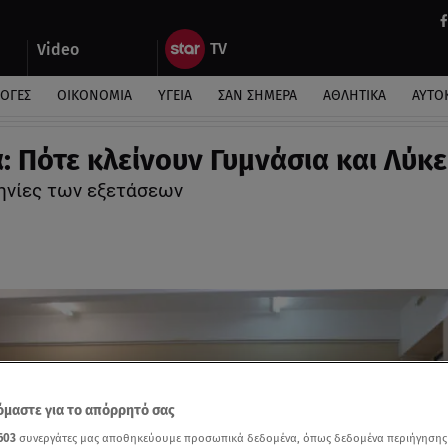
Video
ΛΟΓΕΣ
ΟΙΚΟΝΟΜΙΑ
ΥΓΕΙΑ
ΣΑΝ ΣΗΜΕΡΑ
ΑΘΛΗΤΙΚΑ
ΑΥΤΟ
: Πότε κλείνουν Γυμνάσια και Λύκε
ηνίες των εξετάσεων
μαστε για το απόρρητό σας
603
συνεργάτες μας αποθηκεύουμε προσωπικά δεδομένα, όπως δεδομένα περιήγησης