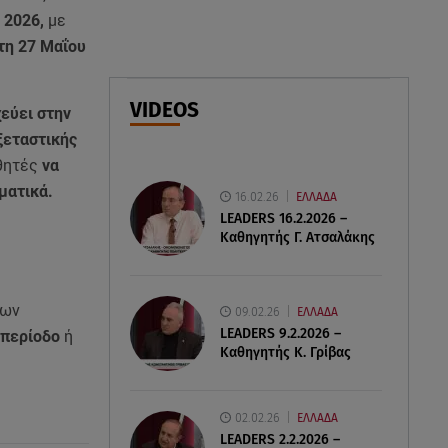
 2026,
με
τη 27 Μαΐου
08.08.26 , 15:01
Λυκαβηττός: Σε 57χρονη
γυναίκα ανήκει η σορός που
VIDEOS
βρέθηκε σε σπηλιά
εύει στην
ξεταστικής
08.08.26 , 14:50
αθητές
να
Κατερίνα Καινούργιου: Η Πάρος
ματικά.
16.02.26
ΕΛΛΑΔΑ
και το cool φορμάκι της
LEADERS 16.2.2026 –
κορούλας της!
Καθηγητής Γ. Ατσαλάκης
των
09.02.26
ΕΛΛΑΔΑ
LEADERS 9.2.2026 –
 περίοδο
ή
Καθηγητής Κ. Γρίβας
02.02.26
ΕΛΛΑΔΑ
LEADERS 2.2.2026 –