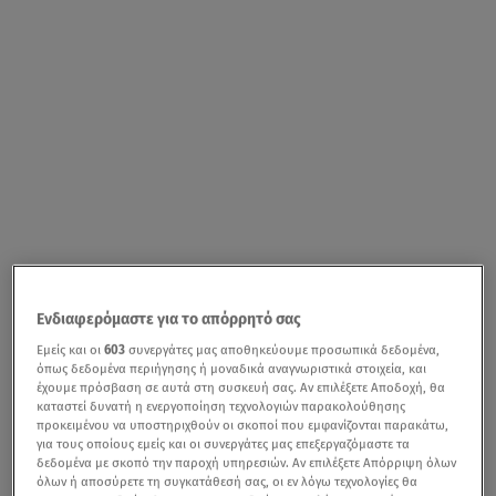
Ενδιαφερόμαστε για το απόρρητό σας
Εμείς και οι
603
συνεργάτες μας αποθηκεύουμε προσωπικά δεδομένα,
όπως δεδομένα περιήγησης ή μοναδικά αναγνωριστικά στοιχεία, και
έχουμε πρόσβαση σε αυτά στη συσκευή σας. Αν επιλέξετε Αποδοχή, θα
καταστεί δυνατή η ενεργοποίηση τεχνολογιών παρακολούθησης
προκειμένου να υποστηριχθούν οι σκοποί που εμφανίζονται παρακάτω,
για τους οποίους εμείς και οι συνεργάτες μας επεξεργαζόμαστε τα
δεδομένα με σκοπό την παροχή υπηρεσιών. Αν επιλέξετε Απόρριψη όλων
όλων ή αποσύρετε τη συγκατάθεσή σας, οι εν λόγω τεχνολογίες θα