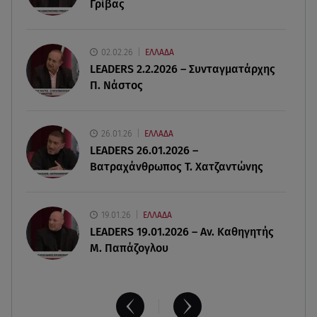
Γρίβας
φωτογραφία με την αδελφή του
06.08.26 , 14:41
02.02.26
ΕΛΛΑΔΑ
Κηδεία Λάκη Χαλκιά: Συντετριμμένη η σύζυγός
LEADERS 2.2.2026 – Συνταγματάρχης
του στο τελευταίο «αντίο»
Π. Νάστος
06.08.26 , 14:34
«Πάμε για νέα θεραπεία»: Η νέα φωτογραφία του
26.01.26
ΕΛΛΑΔΑ
Παράσχου από το νοσοκομείο
LEADERS 26.01.2026 –
Βατραχάνθρωπος Τ. Χατζαντώνης
19.01.26
ΕΛΛΑΔΑ
LEADERS 19.01.2026 – Αν. Καθηγητής
Μ. Παπάζογλου