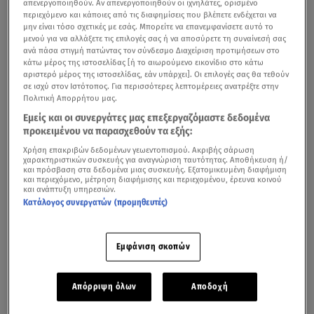
απενεργοποιηθούν. Αν απενεργοποιηθούν οι ιχνηλάτες, ορισμένο
περιεχόμενο και κάποιες από τις διαφημίσεις που βλέπετε ενδέχεται να
μην είναι τόσο σχετικές με εσάς. Μπορείτε να επανεμφανίσετε αυτό το
μενού για να αλλάξετε τις επιλογές σας ή να αποσύρετε τη συναίνεσή σας
ανά πάσα στιγμή πατώντας τον σύνδεσμο Διαχείριση προτιμήσεων στο
κάτω μέρος της ιστοσελίδας [ή το αιωρούμενο εικονίδιο στο κάτω
αριστερό μέρος της ιστοσελίδας, εάν υπάρχει]. Οι επιλογές σας θα τεθούν
σε ισχύ στον Ιστότοπος. Για περισσότερες λεπτομέρειες ανατρέξτε στην
Πολιτική Απορρήτου μας.
Εμείς και οι συνεργάτες μας επεξεργαζόμαστε δεδομένα
Μια...
λαοθάλασσα
«έπνιξε» χθες βράδυ τον
προκειμένου να παρασχεθούν τα εξής:
σιδηροδρομικό σταθμό της Καλαμπάκας
. Εκεί από όπου
Χρήση επακριβών δεδομένων γεωεντοπισμού. Ακριβής σάρωση
χαρακτηριστικών συσκευής για αναγνώριση ταυτότητας. Αποθήκευση ή/
δυο χρόνια πριν ξεκίνησαν το... δίχως επιστροφή ταξίδι
και πρόσβαση στα δεδομένα μιας συσκευής. Εξατομικευμένη διαφήμιση
και περιεχόμενο, μέτρηση διαφήμισης και περιεχομένου, έρευνα κοινού
τους τρία πανέμορφα κορίτσια.
Οι δίδυμες, Χρύσα και
και ανάπτυξη υπηρεσιών.
Θώμη και η ξαδέλφη τους, Αναστασία.
Τραγικά πρόσωπα
Κατάλογος συνεργατών (προμηθευτές)
οι γονείς τους που απευθύνθηκαν στον κόσμο, ζητώντας
του να μείνει στο πλευρό τους μέχρι το τέλος... μέχρι ν'
Εμφάνιση σκοπών
αποδοθεί δικαιοσύνη.
Απόρριψη όλων
Αποδοχή
Τέμπη: Μεγαλειώδεις συγκεντρώσεις στην Ελλάδα -