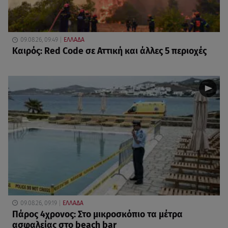
09.08.26, 09:49
ΕΛΛΑΔΑ
Καιρός: Red Code σε Αττική και άλλες 5 περιοχές
09.08.26, 09:19
ΕΛΛΑΔΑ
Πάρος 4χρονος: Στο μικροσκόπιο τα μέτρα
ασφαλείας στο beach bar