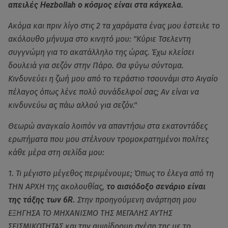
απειλές Hezbollah ο κόσμος είναι στα κάγκελα.
Ακόμα και πριν λίγο στις 2 τα χαράματα ένας μου έστειλε το
ακόλουθο μήνυμα στο κινητό μου: "Κύριε Τσελεντη
συγγνώμη για το ακατάλληλο της ώρας. Έχω κλείσει
δουλειά για σεζόν στην Πάρο. Θα φύγω σύντομα.
Κινδυνεύει η ζωή μου από το τεράστιο τσουνάμι στο Αιγαίο
πέλαγος όπως λένε πολύ συνάδελφοί σας; Αν είναι να
κινδυνεύω ας πάω αλλού για σεζόν."
Θεωρώ αναγκαίο λοιπόν να απαντήσω στα εκατοντάδες
ερωτήματα που μου στέλνουν τρομοκρατημένοι πολίτες
κάθε μέρα στη σελίδα μου:
1. Τι μέγιστο μέγεθος περιμένουμε; Όπως το έλεγα από τη
ΤΗΝ ΑΡΧΗ της ακολουθίας,
το αισιόδοξο σενάριο είναι
της τάξης των 6R.
Στην προηγούμενη ανάρτηση μου
ΕΞΗΓΗΣΑ ΤΟ ΜΗΧΑΝΙΣΜΟ ΤΗΣ ΜΕΓΑΛΗΣ ΑΥΤΗΣ
ΣΕΙΣΜΙΚΟΤΗΤΑΣ και την αμφίδρομη σχέση της με το