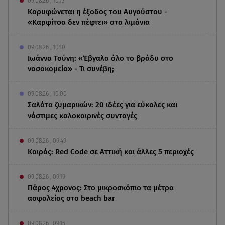
09.08.26 , 10:13
Κορυφώνεται η έξοδος του Αυγούστου -
«Καρφίτσα δεν πέφτει» στα λιμάνια
09.08.26 , 10:10
Ιωάννα Τούνη: «Έβγαλα όλο το βράδυ στο
νοσοκομείο» - Τι συνέβη;
09.08.26 , 10:00
Σαλάτα ζυμαρικών: 20 ιδέες για εύκολες και
νόστιμες καλοκαιρινές συνταγές
09.08.26 , 09:49
Καιρός: Red Code σε Αττική και άλλες 5 περιοχές
09.08.26 , 09:19
Πάρος 4χρονος: Στο μικροσκόπιο τα μέτρα
ασφαλείας στο beach bar
09.08.26 , 09:15