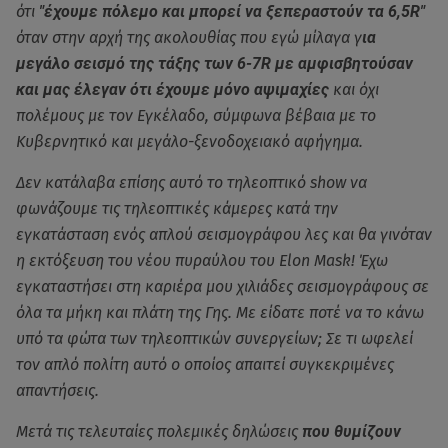
ότι
"έχουμε πόλεμο και μπορεί να ξεπεραστούν τα 6,5R"
όταν στην αρχή της ακολουθίας που εγώ μίλαγα γ
ια
μεγάλο σεισμό της τάξης των 6-7R με αμφισβητούσαν
και μας έλεγαν ότι έχουμε μόνο αψιμαχίες
και όχι
πολέμους με τον Εγκέλαδο, σύμφωνα βέβαια με το
Κυβερνητικό και μεγάλο-ξενοδοχειακό αφήγημα.
Δεν κατάλαβα επίσης αυτό το τηλεοπτικό show να
φωνάζουμε τις τηλεοπτικές κάμερες κατά την
εγκατάσταση ενός απλού σεισμογράφου λες και θα γινόταν
η εκτόξευση του νέου πυραύλου του Elon Mask! Έχω
εγκαταστήσει στη καριέρα μου χιλιάδες σεισμογράφους σε
όλα τα μήκη και πλάτη της Γης. Με είδατε ποτέ να το κάνω
υπό τα φώτα των τηλεοπτικών συνεργείων; Σε τι ωφελεί
τον απλό πολίτη αυτό ο οποίος απαιτεί συγκεκριμένες
απαντήσεις.
Μετά τις τελευταίες πολεμικές δηλώσεις
που θυμίζουν