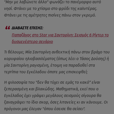
"Μην με λαβώνετε άλλο" φωνάζει το πανέμορφο αυτό
νησί. Φτάνει με το χτίσιμο στο φρύδι της καλντέρας.
Φτάνει με τις αμέτρητες πισίνες πάνω στον γκρεμό.
Παπαζάχος στο Star για Σαντορίνη: Σεισμός 6 Ρίχτερ το
δυσμενέστερο σενάριο
Τι θέλουμε; Μία Σαντορίνη ανθεκτική πάνω στον βράχο του
κορυφαίου ηλιοβασιλέματος (όπως λέει ο Τάσος Δούσης) ή
μία Σαντορίνη ραγισμένη, έτοιμη να παραδοθεί στα
τερτίπια του Εγκέλαδου όποτε μας επισκεφθεί;
Η φιλοσοφία του "δεν θα τύχει σε εμάς το κακό” είναι
ξεπερασμένη και βλακώδης. Μαθηματικά, εκεί που ο
Εγκέλαδος έχει γράψει μεγάλους σεισμούς σίγουρα θα
ξαναγράψει το ίδιο σκορ, όσες λιτανείες κι αν κάνουμε. Οι
πρόγονοι μας έλεγαν "όπου έσεισε θα σείσει".