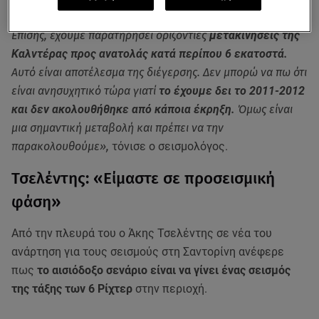
εκατοστά από τον Αύγουστο του 2024
έως και σήμερα.
Επίσης, έχουμε παρατηρήσει οριζόντιες
μετακινήσεις της
Καλντέρας προς ανατολάς κατά περίπου 6 εκατοστά.
Αυτό είναι αποτέλεσμα της διέγερσης. Δεν μπορώ να πω ότι
είναι ανησυχητικό τώρα γιατί
το έχουμε δει το 2011-2012
και δεν ακολουθήθηκε από κάποια έκρηξη.
Όμως είναι
μια σημαντική μεταβολή και πρέπει να την
παρακολουθούμε»,
τόνισε ο σεισμολόγος.
Τσελέντης: «Είμαστε σε προσεισμική
φάση»
Από την πλευρά του ο Άκης Τσελέντης σε νέα του
ανάρτηση για τους σεισμούς στη Σαντορίνη ανέφερε
πως
το αισιόδοξο σενάριο είναι να γίνει ένας σεισμός
της τάξης των 6 Ρίχτερ
στην περιοχή.