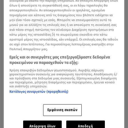
δεδομένα με σκοπό την παροχή υπηρεσιών. Αν επιλέξετε Απόρριψη όλων
όλων ή αποσύρετε τη συγκατάθεσή σας, οι εν λόγω τεχνολογίες θα
απενεργοποιηθούν. Αν απενεργοποιηθούν οι ιχνηλάτες, ορισμένο
περιεχόμενο και κάποιες από τις διαφημίσεις που βλέπετε ενδέχεται να
Σαντορίνη: Μετατόπιση της Καλντέρας λόγω των
μην είναι τόσο σχετικές με εσάς. Μπορείτε να επανεμφανίσετε αυτό το
σεισμών
μενού για να αλλάξετε τις επιλογές σας ή να αποσύρετε τη συναίνεσή σας
ανά πάσα στιγμή πατώντας τον σύνδεσμο Διαχείριση προτιμήσεων στο
κάτω μέρος της ιστοσελίδας [ή το αιωρούμενο εικονίδιο στο κάτω
Ένα λεπτό αργότερα, στη 01:03 σημειώθηκε
νέα δόνηση
αριστερό μέρος της ιστοσελίδας, εάν υπάρχει]. Οι επιλογές σας θα τεθούν
4,2 Ρίχτερ 23χλμ. ΝΝΔ της Ακερσίνης Αμοργού
με
σε ισχύ στον Ιστότοπος. Για περισσότερες λεπτομέρειες ανατρέξτε στην
Πολιτική Απορρήτου μας.
εστιακό βάθος 12,8 χλμ.
Εμείς και οι συνεργάτες μας επεξεργαζόμαστε δεδομένα
προκειμένου να παρασχεθούν τα εξής:
Χθες, ο Διευθυντής Ερευνών του Γεωδυναμικού
Ινστιτούτου, Θανάσης Γκανάς, δήλωσε πως οι σεισμοί
Χρήση επακριβών δεδομένων γεωεντοπισμού. Ακριβής σάρωση
χαρακτηριστικών συσκευής για αναγνώριση ταυτότητας. Αποθήκευση ή/
έχουν επηρεάσει την Καλντέρα, η οποία έχει ανυψωθεί
και πρόσβαση στα δεδομένα μιας συσκευής. Εξατομικευμένη διαφήμιση
και περιεχόμενο, μέτρηση διαφήμισης και περιεχομένου, έρευνα κοινού
έως και 4 εκατοστά.
και ανάπτυξη υπηρεσιών.
Κατάλογος συνεργατών (προμηθευτές)
Επεκτείνονται και στην Αμοργό τα μέτρα στήριξης των
Εμφάνιση σκοπών
εργαζομένων
Απόρριψη όλων
Αποδοχή
«Έχουμε καταγράψει
ανύψωση της Καλντέρας έως και 4