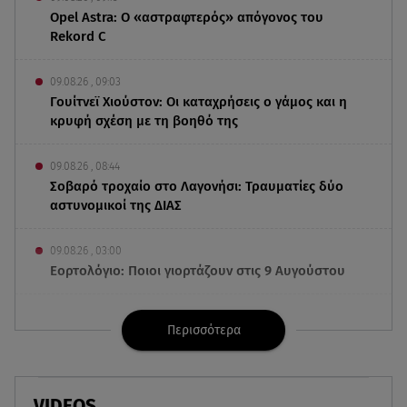
Opel Astra: Ο «αστραφτερός» απόγονος του
Rekord C
09.08.26 , 09:03
Γουίτνεϊ Χιούστον: Οι καταχρήσεις ο γάμος και η
κρυφή σχέση με τη βοηθό της
09.08.26 , 08:44
Σοβαρό τροχαίο στο Λαγονήσι: Τραυματίες δύο
αστυνομικοί της ΔΙΑΣ
09.08.26 , 03:00
Εορτολόγιο: Ποιοι γιορτάζουν στις 9 Αυγούστου
08.08.26 , 23:55
Περισσότερα
Αττική: Μπαράζ διαρρήξεων – Λεία 70.000 ευρώ
από μεζονέτα
08.08.26 , 23:30
VIDEOS