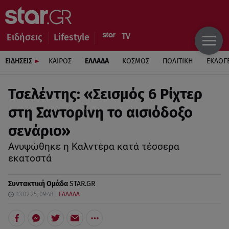
Ειδήσεις
Lifestyle
ΕΙΔΗΣΕΙΣ
ΚΑΙΡΟΣ
ΕΛΛΑΔΑ
ΚΟΣΜΟΣ
ΠΟΛΙΤΙΚΗ
ΕΚΛΟΓ
Τσελέντης: «Σεισμός 6 Ρίχτερ
στη Σαντορίνη το αισιόδοξο
σενάριο»
Ανυψώθηκε η Καλντέρα κατά τέσσερα
εκατοστά
Συντακτική Ομάδα
STAR.GR
13.02.25, 09:48
ΕΛΛΑΔΑ