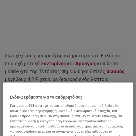
Συνεχίζεται η σεισμική δραστηριότητα στη θαλάσσια
περιοχή μεταξύ
Σαντορίνης
και
Αμοργού
, καθώς τα
μεσάνυχτα της Τετάρτης σημειώθηκε διπλός
σεισμός
,
μεγέθους 4,2 Ρίχτερ με διαφορά ενός λεπτού.
Ο πρώτος σεισμός
σημειώθηκε στη 01:02 στα ανοιχτά
Ενδιαφερόμαστε για το απόρρητό σας
της Αμοργού.
Σύμφωνα με την Αυτόματη Λύση του
Εμείς και οι
603
συνεργάτες μας αποθηκεύουμε προσωπικά δεδομένα,
Γεωδυναμικού Ινστιτούτου, το επίκεντρο της δόνησης
όπως δεδομένα περιήγησης ή μοναδικά αναγνωριστικά στοιχεία, και
εντοπίστηκε
23 χλμ. νοτιοδυτικά της Αρκεσίνης
έχουμε πρόσβαση σε αυτά στη συσκευή σας. Αν επιλέξετε Αποδοχή, θα
καταστεί δυνατή η ενεργοποίηση τεχνολογιών παρακολούθησης
Αμοργού
και το εστιακό βάθος υπολογίστηκε στα 11
προκειμένου να υποστηριχθούν οι σκοποί που εμφανίζονται παρακάτω,
χλμ.
για τους οποίους εμείς και οι συνεργάτες μας επεξεργαζόμαστε τα