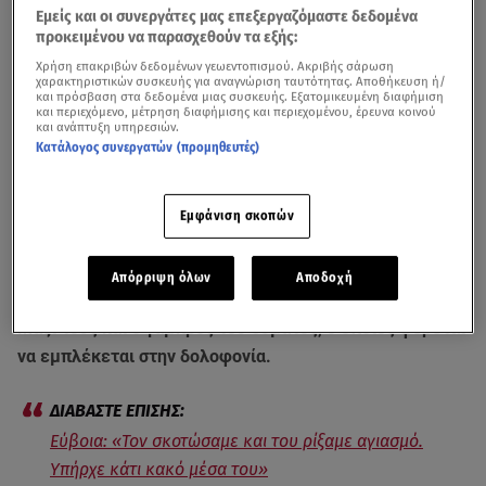
Εμείς και οι συνεργάτες μας επεξεργαζόμαστε δεδομένα
προκειμένου να παρασχεθούν τα εξής:
Χρήση επακριβών δεδομένων γεωεντοπισμού. Ακριβής σάρωση
χαρακτηριστικών συσκευής για αναγνώριση ταυτότητας. Αποθήκευση ή/
και πρόσβαση στα δεδομένα μιας συσκευής. Εξατομικευμένη διαφήμιση
και περιεχόμενο, μέτρηση διαφήμισης και περιεχομένου, έρευνα κοινού
και ανάπτυξη υπηρεσιών.
Κατάλογος συνεργατών (προμηθευτές)
Εμφάνιση σκοπών
Ενώπιον του ανακριτή οδηγήθηκαν τα δύο αδέλφια απο
την Κύμη
Εύβοιας
, που ομολόγησαν πως σκότωσαν τον
Απόρριψη όλων
Αποδοχή
πατέρα τους, με μαξιλάρι, μέσα στο ίδιο τους το σπίτι.
Μαζί τους και ο γαμπρός του θύματος, ο οποίος φέρεται
να εμπλέκεται στην δολοφονία.
Εύβοια: «Τον σκοτώσαμε και του ρίξαμε αγιασμό.
Υπήρχε κάτι κακό μέσα του»