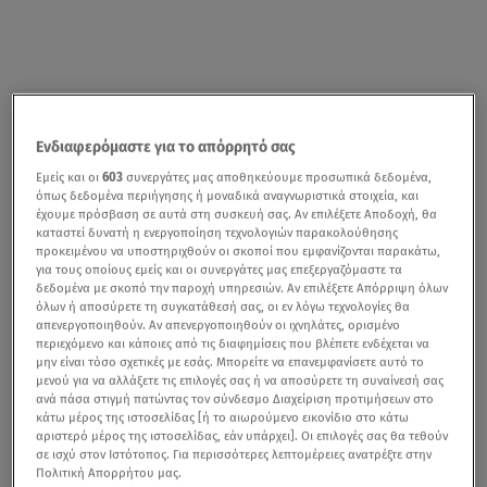
Ενδιαφερόμαστε για το απόρρητό σας
Εμείς και οι
603
συνεργάτες μας αποθηκεύουμε προσωπικά δεδομένα,
όπως δεδομένα περιήγησης ή μοναδικά αναγνωριστικά στοιχεία, και
έχουμε πρόσβαση σε αυτά στη συσκευή σας. Αν επιλέξετε Αποδοχή, θα
καταστεί δυνατή η ενεργοποίηση τεχνολογιών παρακολούθησης
προκειμένου να υποστηριχθούν οι σκοποί που εμφανίζονται παρακάτω,
για τους οποίους εμείς και οι συνεργάτες μας επεξεργαζόμαστε τα
δεδομένα με σκοπό την παροχή υπηρεσιών. Αν επιλέξετε Απόρριψη όλων
όλων ή αποσύρετε τη συγκατάθεσή σας, οι εν λόγω τεχνολογίες θα
απενεργοποιηθούν. Αν απενεργοποιηθούν οι ιχνηλάτες, ορισμένο
περιεχόμενο και κάποιες από τις διαφημίσεις που βλέπετε ενδέχεται να
μην είναι τόσο σχετικές με εσάς. Μπορείτε να επανεμφανίσετε αυτό το
μενού για να αλλάξετε τις επιλογές σας ή να αποσύρετε τη συναίνεσή σας
ανά πάσα στιγμή πατώντας τον σύνδεσμο Διαχείριση προτιμήσεων στο
κάτω μέρος της ιστοσελίδας [ή το αιωρούμενο εικονίδιο στο κάτω
αριστερό μέρος της ιστοσελίδας, εάν υπάρχει]. Οι επιλογές σας θα τεθούν
σε ισχύ στον Ιστότοπος. Για περισσότερες λεπτομέρειες ανατρέξτε στην
Πολιτική Απορρήτου μας.